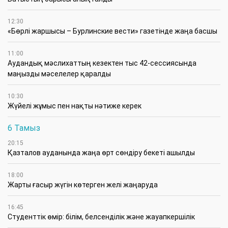
12:30
«Бөрлі жаршысы – Бурлинские вести» газетінде жаңа басшы
11:00
Аудандық мәслихаттың кезектен тыс 42-сессиясында
маңызды мәселелер қаралды
10:30
Жүйелі жұмыс пен нақты нәтиже керек
6 Тамыз
20:15
Қазталов ауданында жаңа өрт сөндіру бекеті ашылды
18:00
Жарты ғасыр жүгін көтерген желі жаңаруда
16:45
Студенттік өмір: білім, белсенділік және жауапкершілік