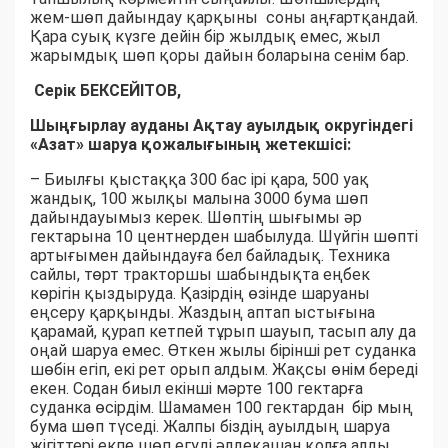
жем-шөп дайындау қарқыны соны аңғартқандай.
Қара суық күзге дейін бір жылдық емес, жыл
жарымдық шөп қоры дайын боларына сенім бар.
Серік БЕКСЕЙІТОВ,
Шыңғырлау ауданы Ақтау ауылдық округіндегі
«Азат» шаруа қожалығының жетекшісі:
– Биылғы қыстаққа 300 бас ірі қара, 500 уақ
жандық, 100 жылқы малына 3000 бума шөп
дайындауымыз керек. Шөптің шығымы әр
гектарына 10 центнерден шабылуда. Шүйгін шөпті
артығымен дайындауға бел байладық. Техника
сайлы, төрт тракторшы шабындықта еңбек
көрігін қыздыруда. Қазірдің өзінде шаруаны
еңсеру қарқынды. Жаздың аптап ыстығына
қарамай, қурап кетпей тұрып шауып, тасып алу да
оңай шаруа емес. Өткен жылы бірінші рет суданка
шөбін егіп, екі рет орып алдым. Жақсы өнім береді
екен. Содан биыл екінші мәрте 100 гектарға
суданка өсірдім. Шамамен 100 гектардан бір мың
бума шөп түседі. Жалпы біздің ауылдың шаруа
жігіттері екпе шөп егуді әлдеқашан қолға алды.