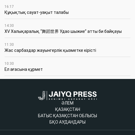
16:17
Құқықтық сауат-уақыт талабы
14:30
XV Халықаралық “舞蹈世界 Удао шыжие” атты би байқауы
11:30
Жас сарбаздар жауынгерлік қызметке кірісті
10:30
Ел ағасына құрмет
ӘЛЕМ
ҚАЗАҚСТАН
БАТЫС ҚАЗАҚСТАН ОБЛЫСЫ
БҚО АУДАНДАРЫ