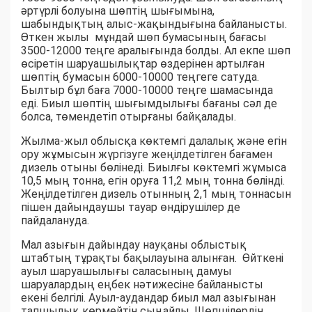
әртүрлі болуына шөптің шығымына,
шабындықтың алыс-жақындығына байланысты.
Өткен жылы мұндай шөп бумасының бағасы
3500-12000 теңге аралығында болды. Ал екпе шөп
өсіретін шаруашылықтар өздерінен артылған
шөптің бумасын 6000-10000 теңгеге сатуда.
Былтыр бұл баға 7000-10000 теңге шамасында
еді. Биыл шөптің шығымдылығы бағаны сәл де
болса, төмендетіп отырғаны байқалады.
Жылма-жыл облысқа көктемгі далалық және егін
ору жұмысын жүргізуге жеңілдетілген бағамен
дизель отыны бөлінеді. Биылғы көктемгі жұмыса
10,5 мың тонна, егін оруға 11,2 мың тонна бөлінді.
Жеңілдетілген дизель отынның 2,1 мың тоннасын
пішен дайындаушы тауар өндірушілер де
пайдалануда.
Мал азығын дайындау науқаны облыстық
штабтың тұрақты бақылауына алынған. Өйткені
ауыл шаруашылығы саласының дамуы
шаруалардың еңбек нәтижесіне байланысты
екені белгілі. Ауыл-аудандар биыл мал азығынан
тапшылық көрмейтін сыңайлы. Шөпшілердің