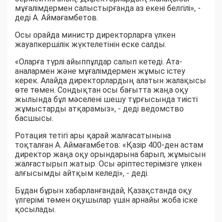
мұғалімдермен салыстырғанда аз екені белгілі», -
деді А. Аймағамбетов.
Осы орайда министр директорларға үлкен
жауапкершілік жүктелетінін еске салды.
«Оларға түрлі айыппұлдар салып кетеді. Ата-
аналармен және мұғалімдермен жұмыс істеу
керек. Алайда директорлардың алатын жалақысы
өте төмен. Сондықтан осы бағытта жаңа оқу
жылында бұл мәселені шешу тұрғысында тиісті
жұмыстарды атқарамыз», - деді ведомство
басшысы.
Ротация тетігі ары қарай жалғасатынына
тоқталған А. Аймағамбетов: «Қазір 400-ден астам
директор жаңа оқу орындарына барып, жұмысын
жалғастырып жатыр. Осы әріптестерімізге үлкен
алғысымды айтқым келеді», - деді.
Бұдан бұрын хабарланғандай, Қазақстанда оқу
үлгерімі төмен оқушылар үшін арнайы жоба іске
қосылады.