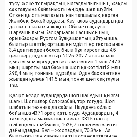
түсуі және топырақтың ылғалдылығының жақсы
сақталуына байланысты өңірде шөп шүйгін.
Өткен қыста мал азығынан тапшылық көрген
Жәнібек, Бөкей ордасы, Казталов аудандарында
да шөп шығымы жақсы. Облыстық ауыл
шаруашылығы басқармасы басшысының
орынбасары Рүстем Зұлқашевтың айтуынша,
былтыр шөптің орташа өнімділігі әр гектарынан
3,4 центнерден болса, биыл бұл көрсеткіш 4,5
центнерді құрап отыр. 2026-2027 жылғы мал
қыстағына кіреді деп жоспарланған 1 млн 247,3
мың шартты мал басына шөп қажеттілігі 2 млн
298,4 мың тоннаны құрайды. Одан басқа өткен
жылдан қалған 141,5 мың тонна шөп сақтаулы
тұр.
Қазіргі кезде аудандарда шөп шабудың қызған
шағы. Шөпшілер бел жазбай, тер төгуде. Шөп
шабатын техника да сайлы. Науқанға облыс
бойынша 4371 орақ қатысуда. Аудандардың 4
тамыздағы мәліметіне сәйкес 3315 гектар
шабындық шабылып, 1628,7 тонна мал азығы
дайындалды. Бұл – жоспардың 70,9%-ы. Ал
былтырғыдан қалған шөпті қоса есептегенде