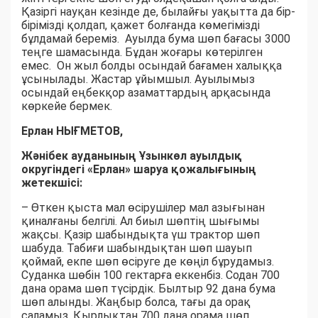
Қазіргі науқан кезінде де, былайғы уақытта да бір-
бірімізді қолдап, қажет болғанда көмегімізді
бұлдамай береміз. Ауылда бума шөп бағасы 3000
теңге шамасында. Бұдан жоғары көтерілген
емес. Он жыл болды осындай бағамен халыққа
ұсынылады. Жастар ұйымшыл. Ауылымыз
осындай еңбекқор азаматтардың арқасында
көркейе бермек.
Ерлан НЫҒМЕТОВ,
Жәнібек ауданының Ұзынкөл ауылдық
округіндегі «Ерлан» шаруа қожалығының
жетекшісі:
– Өткен қыста мал өсірушілер мал азығынан
қиналғаны белгілі. Ал биыл шөптің шығымы
жақсы. Қазір шабындықта үш трактор шөп
шабуда. Табиғи шабындықтан шөп шауып
қоймай, екпе шөп өсіруге де көңіл бұрудамыз.
Суданка шөбін 100 гектарға еккенбіз. Содан 700
дана орама шөп түсірдік. Былтыр 92 дана бума
шөп алынды. Жаңбыр болса, тағы да орақ
саламыз. Қырлықтан 700 дана орама шөп