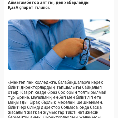
Аймағамбетов айтты, деп хабарлайды
ҚазАқпарат тілшісі.
«Мектеп пен колледжге, балабақшаларға керек
білікті директорлардың тапшылығы байқалып
отыр. Қазіргі кезде біраз бос орын толтырылмай
тұр. Әрине, мұғалімнің еңбегі мен біліктілігі өте
маңызды. Бірақ барлық мәселені шешкенімен,
білікті әрі білімді директор болмаса, онда басқа
жасалып жатқан жұмыстар тиісті нәтижесін
бермейтіні анық. Директорлардың жалақысы