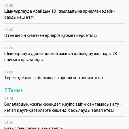
10:30
Шыңғырлауда Абайдың 181 жылдығына арналған әдеби-
сазды кеш өтті
10:00
Отан шебін күзеткен ерлерге құрмет көрсетілді
09:30
​Шыңғырлау ауданында мал азығын дайындау жоспары 78
пайызға орындалды
09:00
​Теректіде жас отбасыларға арналған тренинг өтті
7 Тамыз
16:45
Балалардың жазғы кезеңдегі қауіпсіздігін қамтамасыз ету –
негізгі қауіп-қатерлерге кешенді бақылауды талап етеді
15:30
Батыстың барысы анықталды