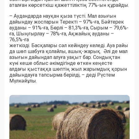
аталған көрсеткіш қажеттіліктің 77%-ын құрайды.
– Аудандарда науқан қыза түсті. Мал азығын
дайындау жоспарын Теректі – 97%-ға, Бәйтерек
ауданы – 91%-ға, Бөрлі – 81,3%-ға, Сырым – 79,6%-
ға, Шыңғырлау – 78%-ға, Ақжайық ауданы –
76,5%-ға
жеткізді. Басқалары сәл кейіндеу келеді. Ауа райы
да шөп шабуға қолайлы, ашық-жарық. Әлі де мал
азығын дайындап алуға уақыт бар. Сондықтан
күні кеше облыс әкімдігінде өткен кеңесте
алдағы қыстаққа шөптің жыл жарымдық қорын
дайындауға тапсырма берілді, – деді Рүстем
Мүлкәйұлы.