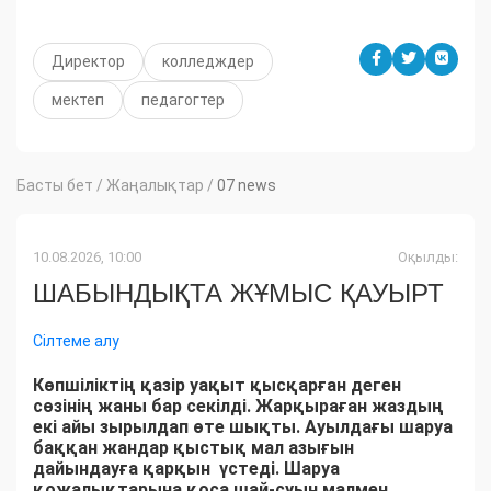
Директор
колледждер
мектеп
педагогтер
Басты бет
/
Жаңалықтар
/
07 news
10.08.2026, 10:00
Оқылды:
ШАБЫНДЫҚТА ЖҰМЫС ҚАУЫРТ
Сілтеме алу
Көпшіліктің қазір уақыт қысқарған деген
сөзінің жаны бар секілді. Жарқыраған жаздың
екі айы зырылдап өте шықты. Ауылдағы шаруа
баққан жандар қыстық мал азығын
дайындауға қарқын үстеді. Шаруа
қожалықтарына қоса шай-суын малмен