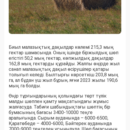
Биыл малазықтық дақылдар көлемі 215,3 мың
гектар шамасында. Оның ішінде біржылдық шөп
егістігі 50,2 мың гектар, көпжылдық дақылдар
162,8 мың гектарды құрайды. Жалпы өңірде жыл
санап малазықтық дақыл өсірушілер қатары
толығып келеді. Былтырғы көрсеткіш 203,8 мың
га, ал бұдан үш жыл бұрын, яғни 2023 жылы 190,6
мың га болды.
Өңір тұрғындарының қолындағы төрт түлік
малды шөппен қамту мақсатындағы жұмыс
жалғасуда. Табиғи шабындықтағы шөптің бір
бумасының бағасы 3400-10000 теңге
аралығында. Сырым ауданында – 6000-6500,
Қаратөбеде – 4000-6000, Бәйтерек ауданында
7000-9000 теңгеден ұсынылуда. Шөп бағасының