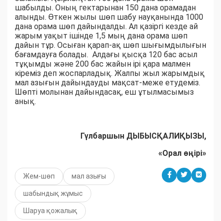
шабылды. Оның гектарынан 150 дана орамадан
алынды. Өткен жылы шөп шабу науқанында 1000
дана орама шөп дайындалды. Ал қазіргі кезде ай
жарым уақыт ішінде 1,5 мың дана орама шөп
дайын тұр. Осыған қарап-ақ шөп шығымдылығын
бағамдауға болады. Алдағы қысқа 120 бас асыл
тұқымды және 200 бас жайын ірі қара малмен
кіреміз деп жоспарладық. Жалпы жыл жарымдық
мал азығын дайындауды мақсат-меже етудеміз.
Шөпті молынан дайындасақ, еш ұтылмасымыз
анық.
Гүлбаршын ДЫБЫСҚАЛИҚЫЗЫ,
«Орал өңірі»
Жем-шөп
мал азығы
шабындық жұмыс
Шаруа қожалық