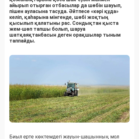
айырып отырған отбасылар да шөбін шауып,
пішен ауласына тасуда. Әйтпесе «кәрі құда»
келіп, қаһарына мінгенде, шөбі жоқтың
қысылып қалатыны рас. Сондықтан қыста
жем-шөп тапшы болып, шаруа
шатқаяқтанбасын деген орақшылар тыным
таппайды.
Биыл ерте көктемдегі жауын-шашынның мол