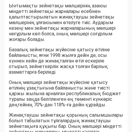
Ынтымақты зейнетақы мөлшерінің азаюы
міндетті зейнетақы жарналары есебінен
қалыптастырылатын жинақтаушы зейнетақы
мөлшерінің ұлғаюымен өтелуге тиіс. Аударым
кезеңі мен зейнетақы жарналарының мөлшері
неғұрлым көп болса, оның мөлшері соғұрлым
жоғары болады.
Базалық зейнетақы жүйесіне қатысу өтіліне
байланысты, яғни 1998 жылға дейін де, осы
күннен кейін де жинақталған өтіл ескеріле
отырып, зейнеткерлік жасқа толған барлық
азаматтарға беріледі.
Оның мөлшері зейнетақы жүйесіне қатысу
өтілінің ұзақтығына байланысты және тиісті
қаржы жылына арналған республикалық бюджет
туралы заңда белгіленген ең төменгі күнкөріс
деңгейінің 70%-дан 118%-ға дейін құрайды.
Жинақтаушы зейнетақы қорының салымшылары
болып табылатын тұлғалардың жинақтаушы
зейнетақыға құқығы бар. Оның мөлшері міндетті
зейнетақы жарналары, міндетті кәсіптік