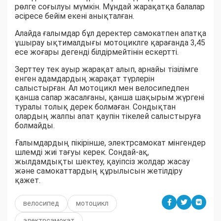
рөлге соғылуы мүмкін. Мұндай жарақатқа балалар
әсіресе бейім екені анықталған.
Алайда ғалымдар бұл деректер самокатпен апатқа
ұшырау ықтималдығы мотоциклге қарағанда 3,45
есе жоғары дегенді білдірмейтінін ескертті.
Зерттеу тек ауыр жарақат алып, арнайы тізілімге
енген адамдардың жарақат түрлерін
салыстырған. Ал мотоцикл мен велосипедпен
қанша сапар жасалғаны, қанша шақырым жүргені
туралы толық дерек болмаған. Сондықтан
олардың жалпы апат қаупін тікелей салыстыруға
болмайды.
Ғалымдардың пікірінше, электрсамокат мінгендер
шлемді жиі тағуы керек. Сондай-ақ,
жылдамдықты шектеу, қауіпсіз жолдар жасау
және самокаттардың құрылысын жетілдіру
қажет.
велосипед
мотоцикл
электрсамокат