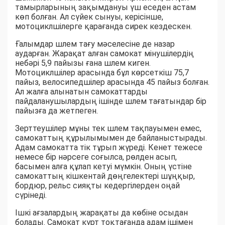
тамырларының зақымдануы үш еседен астам
көп болған. Ал сүйек сынуы, керісінше,
мотоциклшілерге қарағанда сирек кездескен.
Ғалымдар шлем тағу мәселесіне де назар
аударған. Жарақат алған самокат мінушілердің
небәрі 5,9 пайызы ғана шлем киген.
Мотоциклшілер арасында бұл көрсеткіш 75,7
пайыз, велосипедшілер арасында 45 пайыз болған.
Ал жалға алынатын самокаттарды
пайдаланушылардың ішінде шлем тағатындар бір
пайызға да жетпеген.
Зерттеушілер мұны тек шлем тақпауымен емес,
самокаттың құрылымымен де байланыстырады.
Адам самокатта тік тұрып жүреді. Кенет тежесе
немесе бір нәрсеге соғылса, рөлден асып,
басымен алға құлап кетуі мүмкін. Оның үстіне
самокаттың кішкентай дөңгелектері шұңқыр,
бордюр, рельс сияқты кедергілерден оңай
сүрінеді.
Ішкі ағзалардың жарақаты да көбіне осыдан
болады. Самокат күрт тоқтағанда адам ішімен