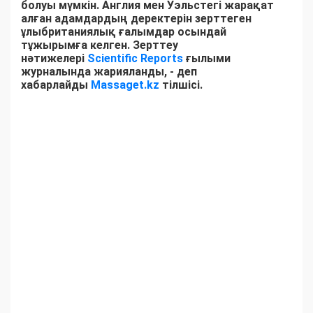
болуы мүмкін. Англия мен Уэльстегі жарақат
алған адамдардың деректерін зерттеген
ұлыбританиялық ғалымдар осындай
тұжырымға келген. Зерттеу
нәтижелері
Scientific Reports
ғылыми
журналында жарияланды, - деп
хабарлайды
Massaget.kz
тілшісі.