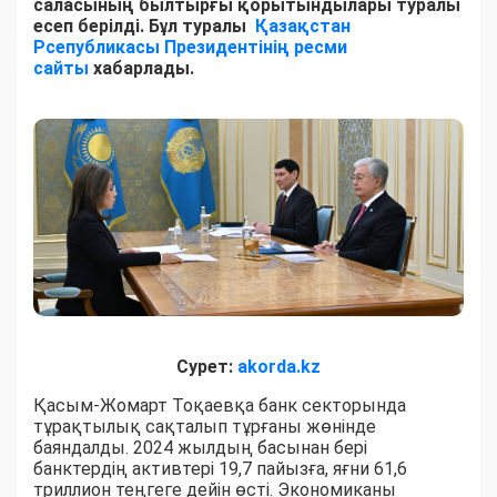
саласының былтырғы қорытындылары туралы
есеп берілді.
Бұл туралы
Қазақстан
Рсепубликасы Президентінің ресми
сайты
хабарлады.
Сурет:
akorda.kz
Қасым-Жомарт Тоқаевқа банк секторында
тұрақтылық сақталып тұрғаны жөнінде
баяндалды. 2024 жылдың басынан бері
банктердің активтері 19,7 пайызға, яғни 61,6
триллион теңгеге дейін өсті. Экономиканы