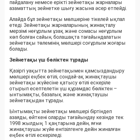
пайдалану немесе ерікті зейнетақы жарналары
азаматтың зейнетке шығу жасына әсер етпейді.
Алайда бұл зейнетақы мөлшеріне тікелей ықпал
етеді. Зейнетақы жарналарының жинақталу
мерзімі неғұрлым ұзақ және сомасы неғұрлым
көп болған сайын, болашақта тағайындалатын
зейнетақы төлемінің мөлшері соғұрлым жоғары
болады.
Зейнетақы үш бөліктен тұрады
Қазіргі уақытта зейнетақымен қамсыздандыру
мөлшері еңбек өтілі, сондай-ақ жинақтаушы
зейнетақы жүйесіне қатысу өтілі ескеріле
отырып есептелетін үш құрамдас бөліктен –
ынтымақты, базалық және жинақтаушы
зейнетақыдан тұрады.
Ынтымақты зейнетақы мөлшері біртіндеп
азаяды, өйткені оларды тағайындау кезінде тек
1998 жылдың 1 қаңтарына дейін, яғни
жинақтаушы жүйе енгізілгенге дейін жиналған
еңбек өтілі ескеріледі.