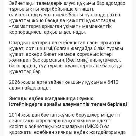
Зейнетақы төлемдерін алуға құқығы бар адамдар
тұрғылықты жері бойынша өтінішті,
сәйкестендіру үшін жеке басты куәландыратын
құжатты және басқа да қажетті құжаттарды
«Азаматтарға арналған үкімет» мемлекеттік
корпорациясы арқылы ұсынады.
Олардың қатарында еңбек кітапшасы, архивтік
құжат, сот шешімі, болған жағдайда білімі туралы
құжат, әскери билет немесе қорғаныс істері
жөніндегі басқарманың (бөлімнің) анықтамасы,
балалардың туу туралы куәліктері және басқа да
құжаттар бар.
2026 жылы ерте зейнетке шығу құқығын 5410
адам пайдаланды.
Зиянды еңбек жағдайында жұмыс
істейтіндерге арнайы әлеуметтік төлем беріледі
2014 жылдан бастап жұмыс берушілер міндетті
зейнетақы жарналарына қосымша міндетті
кәсіптік зейнетақы жарналарын (МКЗЖ) өз
қаражаты есебінен зиянды еңбек жағдайларында