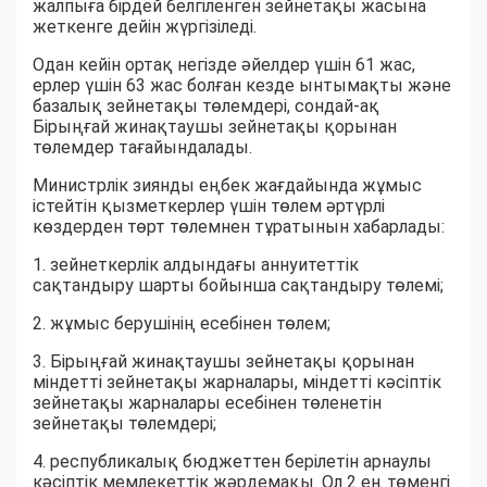
жалпыға бірдей белгіленген зейнетақы жасына
жеткенге дейін жүргізіледі.
Одан кейін ортақ негізде әйелдер үшін 61 жас,
ерлер үшін 63 жас болған кезде ынтымақты және
базалық зейнетақы төлемдері, сондай-ақ
Бірыңғай жинақтаушы зейнетақы қорынан
төлемдер тағайындалады.
Министрлік зиянды еңбек жағдайында жұмыс
істейтін қызметкерлер үшін төлем әртүрлі
көздерден төрт төлемнен тұратынын хабарлады:
1. зейнеткерлік алдындағы аннуитеттік
сақтандыру шарты бойынша сақтандыру төлемі;
2. жұмыс берушінің есебінен төлем;
3. Бірыңғай жинақтаушы зейнетақы қорынан
міндетті зейнетақы жарналары, міндетті кәсіптік
зейнетақы жарналары есебінен төленетін
зейнетақы төлемдері;
4. республикалық бюджеттен берілетін арнаулы
кәсіптік мемлекеттік жәрдемақы. Ол 2 ең төменгі