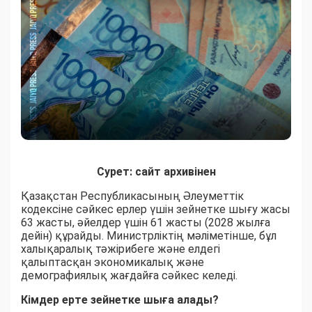
Сурет: сайт архивінен
Қазақстан Республикасының Әлеуметтік
кодексіне сәйкес ерлер үшін зейнетке шығу жасы
63 жасты, әйелдер үшін 61 жасты (2028 жылға
дейін) құрайды. Министрліктің мәліметінше, бұл
халықаралық тәжірибеге және елдегі
қалыптасқан экономикалық және
демографиялық жағдайға сәйкес келеді.
Кімдер ерте зейнетке шыға алады?