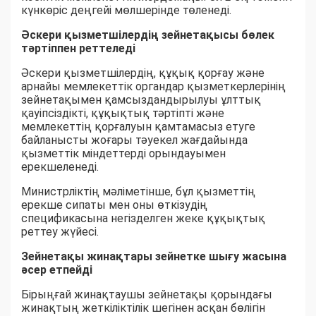
күнкөріс деңгейі мөлшерінде төленеді.
Әскери қызметшілердің зейнетақысы бөлек
тәртіппен реттеледі
Әскери қызметшілердің, құқық қорғау және
арнайы мемлекеттік органдар қызметкерлерінің
зейнетақымен қамсыздандырылуы ұлттық
қауіпсіздікті, құқықтық тәртіпті және
мемлекеттің қорғалуын қамтамасыз етуге
байланысты жоғары тәуекел жағдайында
қызметтік міндеттерді орындауымен
ерекшеленеді.
Министрліктің мәліметінше, бұл қызметтің
ерекше сипаты мен оны өткізудің
спецификасына негізделген жеке құқықтық
реттеу жүйесі.
Зейнетақы жинақтары зейнетке шығу жасына
әсер етпейді
Бірыңғай жинақтаушы зейнетақы қорындағы
жинақтың жеткіліктілік шегінен асқан бөлігін