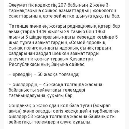
Әлеуметтік кодекстің 207-бабының 2 және 3-
тармақтарына сәйкес азаматтардың жекелеген
санаттарының ерте зейнетке шығуға құқығы бар.
Төтенше және ең жоғары радиациялық қатері бар
аймақтарда 1949 жылғы 29 тамыз бен 1963
жылғы 5 шілде аралығындағы кезеңде кемінде 5
жыл тұрған азаматтардың «Семей ядролық
сынақ полигонындағы ядролық сынақтардың
салдарынан зардап шеккен азаматтарды
әлеуметтік қорғау туралы» Қазақстан
Республикасының Заңына сәйкес:
– ерлердің – 50 жасқа толғанда;
– әйелдердің – 45 жасқа толғанда жасына
байланысты зейнетақы төлемдері
тағайындалуына құқығы бар.
Сондай-ақ 5 және одан көп бала туған (асырап
алған) және оларды сегіз жасқа дейін тәрбиелеген
әйелдер 53 жасқа толғанда жасына байланысты
зейнетақы төлемдерін алуға құқылы.