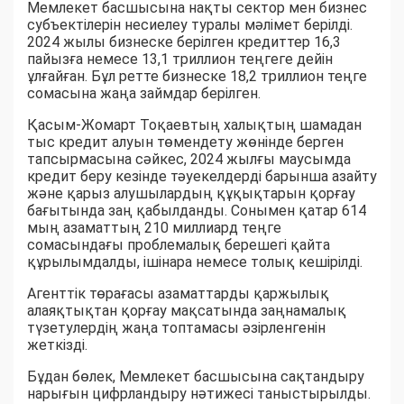
Мемлекет басшысына нақты сектор мен бизнес
субъектілерін несиелеу туралы мәлімет берілді.
2024 жылы бизнеске берілген кредиттер 16,3
пайызға немесе 13,1 триллион теңгеге дейін
ұлғайған. Бұл ретте бизнеске 18,2 триллион теңге
сомасына жаңа займдар берілген.
Қасым-Жомарт Тоқаевтың халықтың шамадан
тыс кредит алуын төмендету жөнінде берген
тапсырмасына сәйкес, 2024 жылғы маусымда
кредит беру кезінде тәуекелдерді барынша азайту
және қарыз алушылардың құқықтарын қорғау
бағытында заң қабылданды. Сонымен қатар 614
мың азаматтың 210 миллиард теңге
сомасындағы проблемалық берешегі қайта
құрылымдалды, ішінара немесе толық кешірілді.
Агенттік төрағасы азаматтарды қаржылық
алаяқтықтан қорғау мақсатында заңнамалық
түзетулердің жаңа топтамасы әзірленгенін
жеткізді.
Бұдан бөлек, Мемлекет басшысына сақтандыру
нарығын цифрландыру нәтижесі таныстырылды.