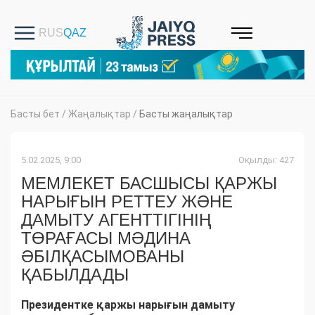
Басты бет
/
Жаңалықтар
/
Басты жаңалықтар
5.02.2025, 9:00
Оқылды: 427
МЕМЛЕКЕТ БАСШЫСЫ ҚАРЖЫ
НАРЫҒЫН РЕТТЕУ ЖӘНЕ
ДАМЫТУ АГЕНТТІГІНІҢ
ТӨРАҒАСЫ МӘДИНА
ӘБІЛҚАСЫМОВАНЫ
ҚАБЫЛДАДЫ
Президентке қаржы нарығын дамыту