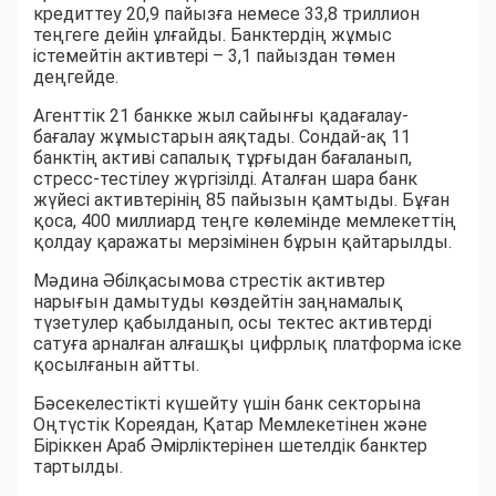
кредиттеу 20,9 пайызға немесе 33,8 триллион
теңгеге дейін ұлғайды. Банктердің жұмыс
істемейтін активтері – 3,1 пайыздан төмен
деңгейде.
Агенттік 21 банкке жыл сайынғы қадағалау-
бағалау жұмыстарын аяқтады. Сондай-ақ 11
банктің активі сапалық тұрғыдан бағаланып,
стресс-тестілеу жүргізілді. Аталған шара банк
жүйесі активтерінің 85 пайызын қамтыды. Бұған
қоса, 400 миллиард теңге көлемінде мемлекеттің
қолдау қаражаты мерзімінен бұрын қайтарылды.
Мәдина Әбілқасымова стрестік активтер
нарығын дамытуды көздейтін заңнамалық
түзетулер қабылданып, осы тектес активтерді
сатуға арналған алғашқы цифрлық платформа іске
қосылғанын айтты.
Бәсекелестікті күшейту үшін банк секторына
Оңтүстік Кореядан, Қатар Мемлекетінен және
Біріккен Араб Әмірліктерінен шетелдік банктер
тартылды.