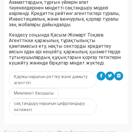
Азаматтардың тұрғын үйлерін апат
тәуекелдерінен міндетті сақтандыру моделі
әзірленді. Кредиттік рейтинг агенттіктері туралы,
Инвестициялық және венчурлық қорлар туралы
заң жобалары дайындалды.
Кездесу соңында Қасым-Жомарт Тоқаев
Агенттікке қаржылық тұрақтылықты
қамтамасыз ету, нақты секторды кредиттеу
аясын одан әрі кеңейту, қаржылық қызметтерде
тұтынушылардың құқықтарын қорғау тетіктерін
күшейту жөнінде бірқатар міндет жүктеді.
Қаржы нарығын реттеу және дамыту
агенттігі
Мемлекет басшысы
сақтандыру нарығын цифрландыру
нәтижесі