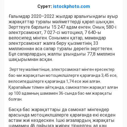
Сурет:
istockphoto.com
Ғалымдар 2020–2022 жылдар аралығындағы ауыр
жарақаттар туралы мәліметтерді қарап шыққан.
Зерттеуге барлығы 15 247 адам енген. Оның 580-і
электрсамокат, 7 027-сі мотоцикл, 7 640-ы
велосипед мінген. Сонымен қатар, мамандар
электрсамокат жалға беру қызметінің 33
миллионнан аса сапар туралы дерегін зерттеген.
Бұл сапарлардың жалпы ұзындығы 77,8 миллион
шақырымнан асқан.
Зерттеу мәліметінше, электрсамокат мінген ересектер
бас-ми жарақатын мотоциклшілерге қарағанда 3,45 есе,
велосипедшілерге қарағанда 1,74 есе жиі алған.
Қарапайым тілмен айтқанда, самокатпен жарақат алған
әр 100 адамның шамамен 36-сында бас-ми жарақаты
болған.
Басқа бас жарақаттары да самокат мінгендер
арасында мотоциклшілерге қарағанда екі еседен
астам жиі кездескен. Ішкі ағзалардың жарақаты
шамамен 46 пайызға жиірек тіркелген, ал қан