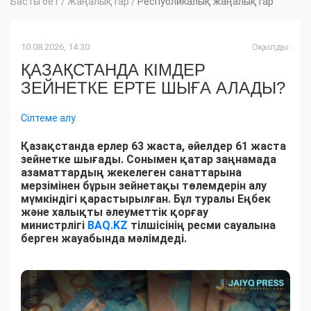
Басты бет
/
Жаңалықтар
/
Республикалық жаңалықтар
10.08.2026, 14:30
Оқылды:
ҚАЗАҚСТАНДА КІМДЕР
ЗЕЙНЕТКЕ ЕРТЕ ШЫҒА АЛАДЫ?
Сілтеме алу
Қазақстанда ерлер 63 жаста, әйелдер 61 жаста
зейнетке шығады. Сонымен қатар заңнамада
азаматтардың жекелеген санаттарына
мерзімінен бұрын зейнетақы төлемдерін алу
мүмкіндігі қарастырылған. Бұл туралы Еңбек
және халықты әлеуметтік қорғау
министрлігі
BAQ.KZ
тілшісінің ресми сауалына
берген жауабында мәлімдеді.