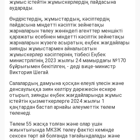
жұмыс істейтін жұмыскерлердің пайдасына
аударады.
Өндірістердің, жұмыстардың, кәсіптердің
пайдасына міндетті кәсіптік зейнетақы
жарналарын төлеу жөніндегі агенттер меншікті
қаражаты есебінен міндетті кәсіптік зейнетақы
жарналарын жүзеге асыратын, еңбек жағдайлары
зиянды жұмыстармен айналысатын
жұмыскерлер кәсіптерінің тізбесі Еңбек
министрлігінің 2023 жылғы 24 мамырдағы №170
бұйрығымен бекітілген, - деді вице-министр
Виктория Шегай.
Салалардың дамуына қосқан елеулі үлесін және
денсаулыққа зиян келтіру дәрежесін ескере
отырып, зиянды еңбек жағдайларында жұмыс
істейтін қызметкерлерге 2024 жылғы 1
қаңтардан бастап арнайы әлеуметтік төлем
төленеді.
Төлем 55 жасқа толған және олар үшін
жиынтығында МКЗЖ төлеу фактісі кемінде
сексен төрт ай болғанда тағайындалады және