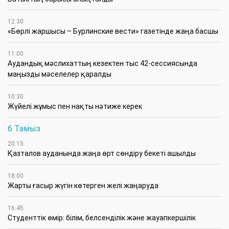
12:30
«Бөрлі жаршысы – Бурлинские вести» газетінде жаңа басшы
11:00
Аудандық мәслихаттың кезектен тыс 42-сессиясында
маңызды мәселелер қаралды
10:30
Жүйелі жұмыс пен нақты нәтиже керек
6 Тамыз
20:15
Қазталов ауданында жаңа өрт сөндіру бекеті ашылды
18:00
Жарты ғасыр жүгін көтерген желі жаңаруда
16:45
Студенттік өмір: білім, белсенділік және жауапкершілік