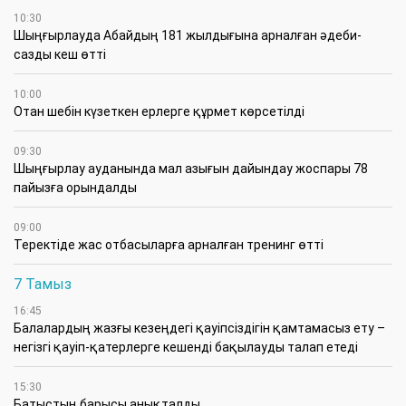
10:30
Шыңғырлауда Абайдың 181 жылдығына арналған әдеби-
сазды кеш өтті
10:00
Отан шебін күзеткен ерлерге құрмет көрсетілді
09:30
​Шыңғырлау ауданында мал азығын дайындау жоспары 78
пайызға орындалды
09:00
​Теректіде жас отбасыларға арналған тренинг өтті
7 Тамыз
16:45
Балалардың жазғы кезеңдегі қауіпсіздігін қамтамасыз ету –
негізгі қауіп-қатерлерге кешенді бақылауды талап етеді
15:30
Батыстың барысы анықталды