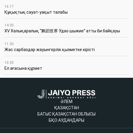
16:17
Құқықтық сауат-уақыт талабы
14:30
XV Халықаралық “舞蹈世界 Удао шыжие” атты би байқауы
11:30
Жас сарбаздар жауынгерлік қызметке кірісті
10:30
Ел ағасына құрмет
ӘЛЕМ
ҚАЗАҚСТАН
БАТЫС ҚАЗАҚСТАН ОБЛЫСЫ
БҚО АУДАНДАРЫ