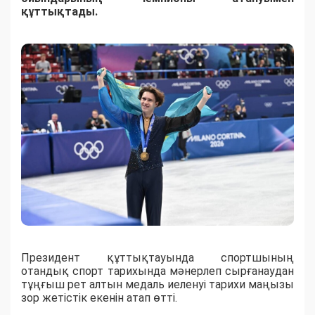
құттықтады.
Президент құттықтауында спортшының
отандық спорт тарихында мәнерлеп сырғанаудан
тұңғыш рет алтын медаль иеленуі тарихи маңызы
зор жетістік екенін атап өтті.