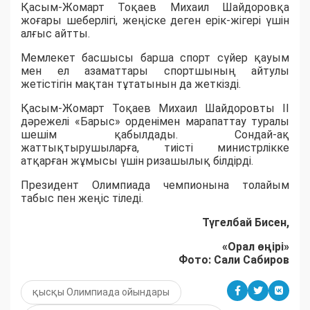
Қасым-Жомарт Тоқаев Михаил Шайдоровқа
жоғары шеберлігі, жеңіске деген ерік-жігері үшін
алғыс айтты.
Мемлекет басшысы барша спорт сүйер қауым
мен ел азаматтары спортшының айтулы
жетістігін мақтан тұтатынын да жеткізді.
Қасым-Жомарт Тоқаев Михаил Шайдоровты II
дәрежелі «Барыс» орденімен марапаттау туралы
шешім қабылдады. Сондай-ақ
жаттықтырушыларға, тиісті министрлікке
атқарған жұмысы үшін ризашылық білдірді.
Президент Олимпиада чемпионына толайым
табыс пен жеңіс тіледі.
Түгелбай Бисен,
«Орал өңірі»
Фото: Сали Сабиров
қысқы Олимпиада ойындары