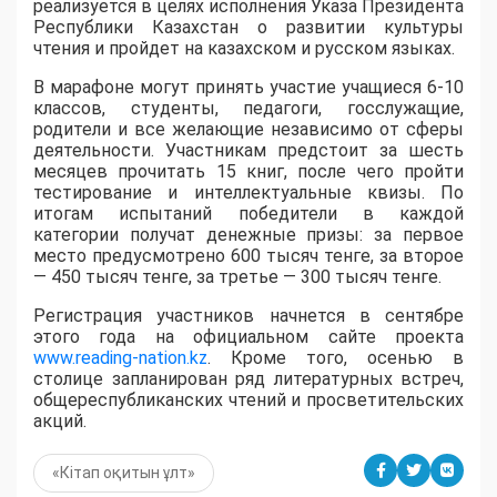
реализуется в целях исполнения Указа Президента
Республики Казахстан о развитии культуры
чтения и пройдет на казахском и русском языках.
В марафоне могут принять участие учащиеся 6-10
классов, студенты, педагоги, госслужащие,
родители и все желающие независимо от сферы
деятельности. Участникам предстоит за шесть
месяцев прочитать 15 книг, после чего пройти
тестирование и интеллектуальные квизы. По
итогам испытаний победители в каждой
категории получат денежные призы: за первое
место предусмотрено 600 тысяч тенге, за второе
— 450 тысяч тенге, за третье — 300 тысяч тенге.
Регистрация участников начнется в сентябре
этого года на официальном сайте проекта
www.reading-nation.kz
. Кроме того, осенью в
столице запланирован ряд литературных встреч,
общереспубликанских чтений и просветительских
акций.
«Кітап оқитын ұлт»