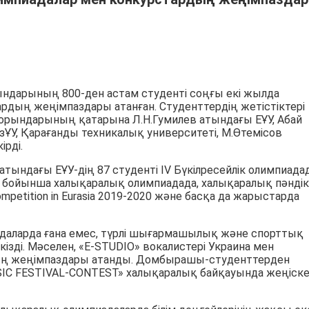
ндарының 800-ден астам студенті соңғы екі жылда
рдың жеңімпаздары атанған. Студенттердің жетістіктері
 орындарының қатарына Л.Н.Гумилев атындағы ЕҰУ, Абай
ҰУ, Қарағанды техникалық университеті, М.Өтемісов
ірді.
тындағы ЕҰУ-дің 87 студенті IV Бүкілресейлік олимпиадад
ар бойынша халықаралық олимпиадада, халықаралық пәндік
Competition in Eurasia 2019-2020 және басқа да жарыстарда
иадаларда ғана емес, түрлі шығармашылық және спорттық
зді. Мәселен, «E-STUDIO» вокалистері Украина мен
ың жеңімпаздары атанды. Домбырашы-студенттерден
USIC FESTIVAL-CONTEST» халықаралық байқауында жеңіск