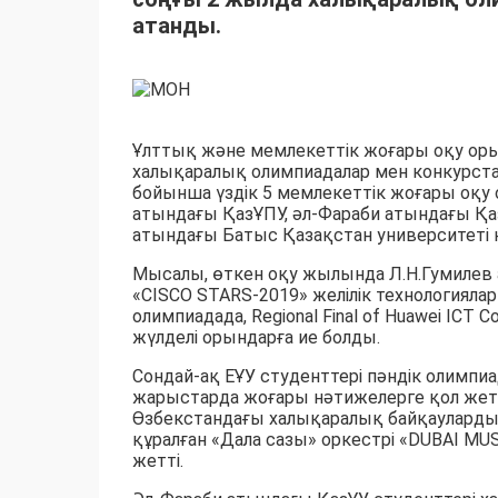
атанды.
Ұлттық және мемлекеттік жоғары оқу оры
халықаралық олимпиадалар мен конкурста
бойынша үздік 5 мемлекеттік жоғары оқу
атындағы ҚазҰПУ, әл-Фараби атындағы Қаз
атындағы Батыс Қазақстан университеті к
Мысалы, өткен оқу жылында Л.Н.Гумилев а
«CISCO STARS-2019» желілік технологиял
олимпиадада, Regional Final of Huawei ICT 
жүлделі орындарға ие болды.
Сондай-ақ ЕҰУ студенттері пәндік олимп
жарыстарда жоғары нәтижелерге қол жеткі
Өзбекстандағы халықаралық байқаулард
құралған «Дала сазы» оркестрі «DUBAI M
жетті.