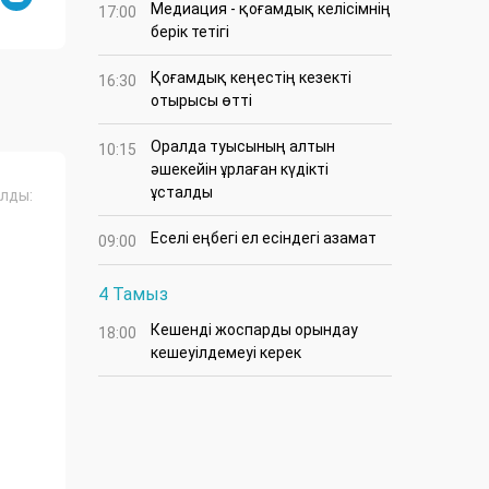
Медиация - қоғамдық келісімнің
17:00
берік тетігі
Қоғамдық кеңестің кезекті
16:30
отырысы өтті
Оралда туысының алтын
10:15
әшекейін ұрлаған күдікті
ұсталды
лды:
Еселі еңбегі ел есіндегі азамат
09:00
4 Тамыз
Кешенді жоспарды орындау
18:00
кешеуілдемеуі керек