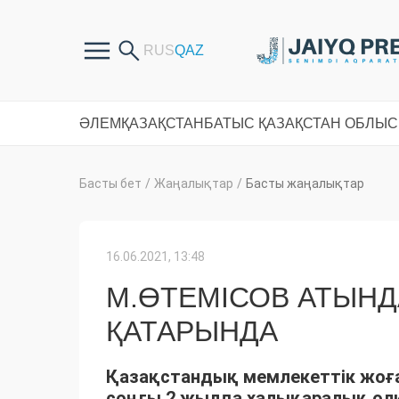
ӘЛЕМ
ҚАЗАҚСТАН
БАТЫС ҚАЗАҚСТАН ОБЛЫ
Басты бет
/
Жаңалықтар
/
Басты жаңалықтар
16.06.2021, 13:48
М.ӨТЕМІСОВ АТЫНДА
ҚАТАРЫНДА
Қазақстандық мемлекеттік жоға
соңғы 2 жылда халықаралық ол