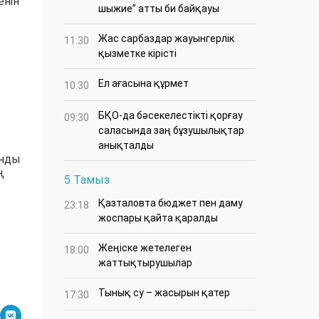
енін
шыжие” атты би байқауы
Жас сарбаздар жауынгерлік
11:30
қызметке кірісті
Ел ағасына құрмет
10:30
БҚО-да бәсекелестікті қорғау
09:30
саласында заң бұзушылықтар
анықталды
анды
ң
5 Тамыз
Қазталовта бюджет пен даму
23:18
жоспары қайта қаралды
Жеңіске жетелеген
18:00
жаттықтырушылар
Тынық су – жасырын қатер
17:30