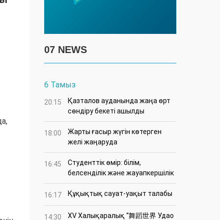
07 NEWS
6 Тамыз
Қазталов ауданында жаңа өрт
20:15
сөндіру бекеті ашылды
а,
Жарты ғасыр жүгін көтерген
18:00
желі жаңаруда
Студенттік өмір: білім,
16:45
белсенділік және жауапкершілік
е
Құқықтық сауат-уақыт талабы
16:17
XV Халықаралық “舞蹈世界 Удао
14:30