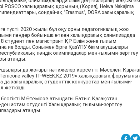
лықаралық олимпиадаларда білім деңгейлерінің жақсы ек
і POSCO халықаралық қорының (Корея), Heiwa Nakajima
стипендиаттары, сондай-ақ "Erasmus", DORA халықаралық
ге түсті. 2020 жылы бұл оқу орны педагогикалық жоо
лыми пәндер бойынша өткен халықаралық олимпиадада
18 студент пен магистрант ҚР Білім және ғылым
дарына ие болды. Сонымен бірге ҚазҰПУ білім алушылары
республикалық пәндік олимпиадалар мен ғылыми-зерттеу
ры атанды.
лушылары да жоғары нәтижелер көрсетті. Мәселен, Қарағ
«Terricone valley IT-WEEK.KZ 2019» халықаралық форумыны
сқа да халықаралық студенттік конкурстар мен ғылыми-
 жеткізді.
к бестікті М.Өтемісов атындағы Батыс Қазақстан
-ден астам студенті Халықаралық ғылыми-зерттеу
паздары атанды.