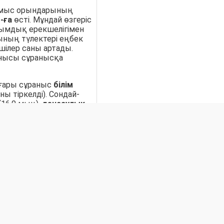
ұмыс орындарының
-ға
өсті. Мұндай өзгеріс
сымдық ерекшелігімен
ының түлектері еңбек
шілер саны артады.
ынысы сұранысқа
оғары сұраныс
білім
ы тіркелді). Сондай-
16,0 мың),
денсаулық
ту
(10,3 мың),
ауыл,
сында (8,2 мың),
өңдеу
ында (5,7 мың) бос
ны
Астана
ында
(7,6 мың),
Павлодар
да
(7,0 мың)
ияланған.
шілердің сұранысында
бос жұмыс орындарының