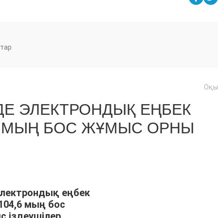
тар
Оқы
ДЕ ЭЛЕКТРОНДЫҚ ЕҢБЕК
6 МЫҢ БОС ЖҰМЫС ОРНЫ
Электрондық еңбек
04,6 мың бос
с іздеушілер