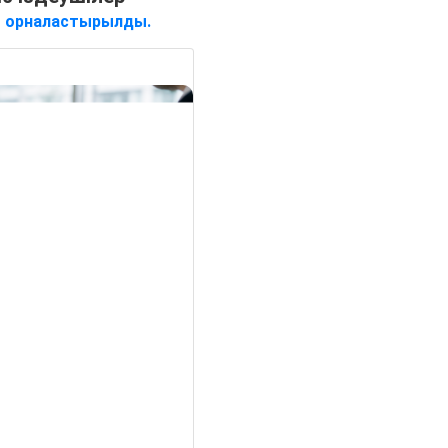
е
орналастырылды.