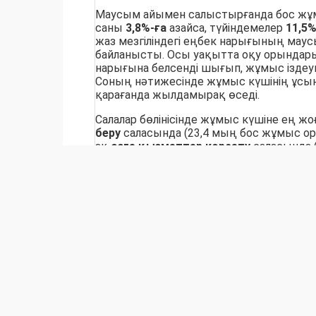
Маусым айымен салыстырғанда бос ж
саны
3,8%-ға
азайса, түйіндемелер
11,5%
жаз мезгіліндегі еңбек нарығының мау
байланысты. Осы уақытта оқу орындар
нарығына белсенді шығып, жұмыс іздеу
Соның нәтижесінде жұмыс күшінің ұс
қарағанда жылдамырақ өседі.
Салалар бөлінісінде жұмыс күшіне ең ж
беру
саласында (23,4 мың бос жұмыс орн
ақ
өзге қызметтер көрсету
саласында (
сақтау және әлеуметтік қызмет көрсе
орман және балық шаруашылығы
сала
өнеркәсібінде
(6,8 мың),
құрылыс
салас
жұмыс орны ұсынылды.
Өңірлер бойынша ең көп бос жұмыс ор
қаласында
(8,8 мың),
Түркістан облыс
облысында
(7,1 мың),
Алматы қаласын
және
Ақмола облысында
(6,9 мың) жар
Біліктілік деңгейі бойынша жұмыс беру
орта деңгейдегі мамандарға арналған 