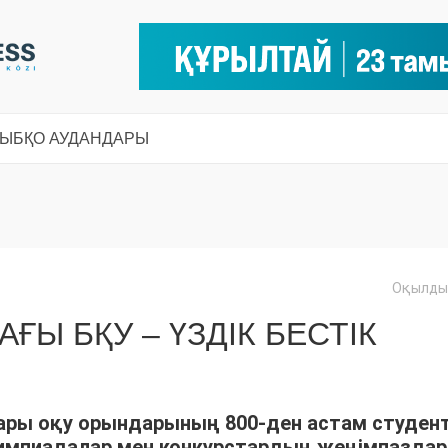
СЫ
БҚО АУДАНДАРЫ
Оқылды:
ҒЫ БҚУ – ҮЗДІК БЕСТІК
ры оқу орындарының 800-ден астам студент
импиадалар мен конкурстардың жеңімпазда