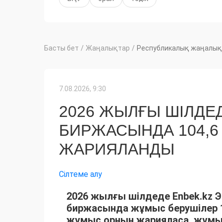
Басты бет
/
Жаңалықтар
/
Республикалық жаңалық
7.08.2026, 9:30
2026 ЖЫЛҒЫ ШІЛДЕ
БИРЖАСЫНДА 104,
ЖАРИЯЛАНДЫ
Сілтеме алу
2026 жылғы шілдеде Enbek.kz 
биржасында жұмыс берушілер 1
жұмыс орнын жарияласа, жұмы