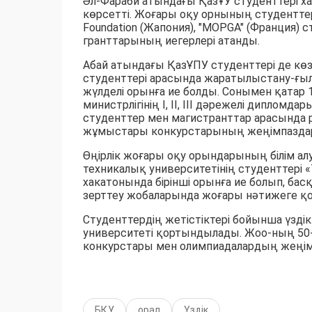
Әл-Фараби атындағы ҚазҰУ студенттері ха
көрсетті. Жоғары оқу орнының студенттер
Foundation (Жапония), "MOPGA" (Франция) 
гранттарының иегерлері атанды.
Абай атындағы ҚазҰПУ студенттері де көз
студенттері арасында жаратылыстану-ғы
жүлделі орынға ие болды. Сонымен қатар 
министрлігінің I, II, III дәрежелі диплом
студенттер мен магистранттар арасында 
жұмыстары конкурстарының жеңімпазда
Өңірлік жоғары оқу орындарының білім а
техникалық университетінің студенттері 
хакатонында бірінші орынға ие болып, ба
зерттеу жобаларында жоғары нәтижеге қол
Студенттердің жетістіктері бойынша үзді
университеті қортындылады. Жоо-ның 50
конкурстары мен олимпиадалардың жеңім
БҚУ
орал
Үздік