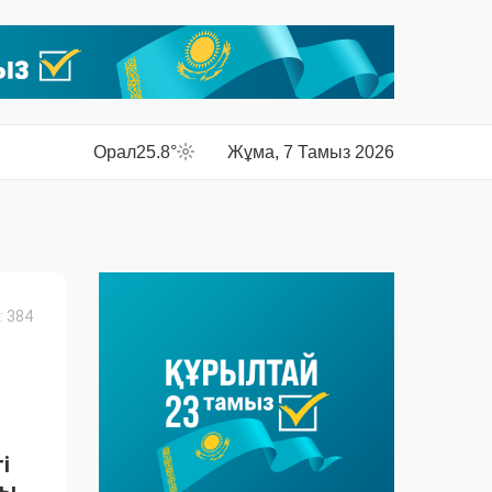
Орал
25.8°
Жұма, 7 Тамыз 2026
 384
і
ры