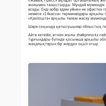
«Жайық Пресс» ақпарат орталығының жет
жолымен таныстырды. Мұндай мүмкіндік zh
асады. Енді әрбір адам үйінен не офистен
немесе «24касса» терминалдары арқылы г
«Қазпошта» арқылы төлем жасау мүмкінді
Шара соңында қатысушылар облыстық газе
Айта кетейік, өткен жылы zhaikpress.kz 
тұрғындары бүгінде қосымша арқылы облы
жаңалықтарын бір жерден оқып отыр.