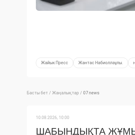
Жайык Пресс
Жантас Набиоллаұлы.
Басты бет
/
Жаңалықтар
/
07 news
10.08.2026, 10:00
ШАБЫНДЫҚТА ЖҰМЫ