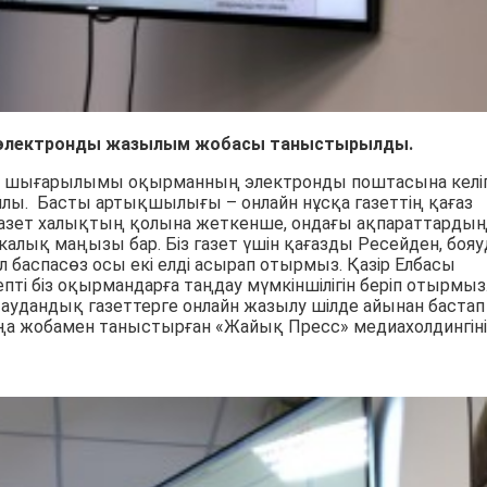
е электронды жазылым жобасы таныстырылды.
аңа шығарылымы оқырманның электронды поштасына келі
йлы. Басты артықшылығы – онлайн нұсқа газеттің қағаз
н, газет халықтың қолына жеткенше, ондағы ақпараттарды
калық маңызы бар. Біз газет үшін қағазды Ресейден, боя
 баспасөз осы екі елді асырап отырмыз. Қазір Елбасы
пті біз оқырмандарға таңдау мүмкіншілігін беріп отырмыз
 аудандық газеттерге онлайн жазылу шілде айынан бастап
аңа жобамен таныстырған «Жайық Пресс» медиахолдингін