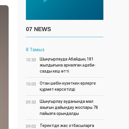
07 NEWS
8 Тамыз
Шыңғырлауда Абайдың 181
10:30
жылдығына арналған әдеби-
сазды кеш өтті
Отан шебін күзеткен ерлерге
10:00
құрмет көрсетілді
​Шыңғырлау ауданында мал
09:30
азығын дайындау жоспары 78
пайызға орындалды
​Теректіде жас отбасыларға
09:00