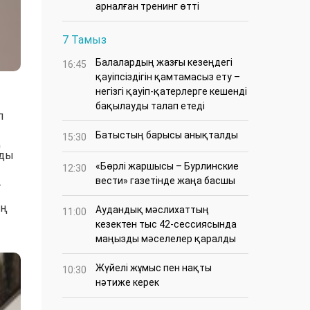
арналған тренинг өтті
7 Тамыз
Балалардың жазғы кезеңдегі
16:45
қауіпсіздігін қамтамасыз ету –
негізгі қауіп-қатерлерге кешенді
бақылауды талап етеді
п
Батыстың барысы анықталды
15:30
ң
уды
«Бөрлі жаршысы – Бурлинские
12:30
.
вести» газетінде жаңа басшы
ің
Аудандық мәслихаттың
11:00
кезектен тыс 42-сессиясында
маңызды мәселелер қаралды
Жүйелі жұмыс пен нақты
10:30
нәтиже керек