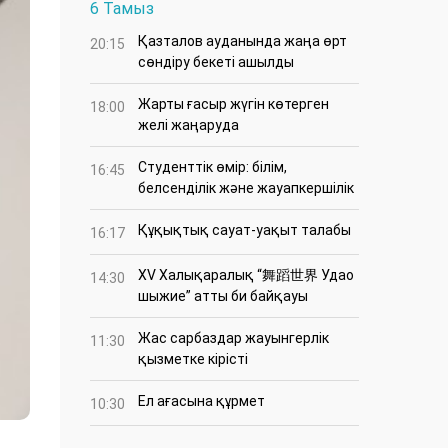
6 Тамыз
Қазталов ауданында жаңа өрт
20:15
сөндіру бекеті ашылды
Жарты ғасыр жүгін көтерген
18:00
желі жаңаруда
Студенттік өмір: білім,
16:45
белсенділік және жауапкершілік
Құқықтық сауат-уақыт талабы
16:17
XV Халықаралық “舞蹈世界 Удао
14:30
шыжие” атты би байқауы
Жас сарбаздар жауынгерлік
11:30
қызметке кірісті
Ел ағасына құрмет
10:30