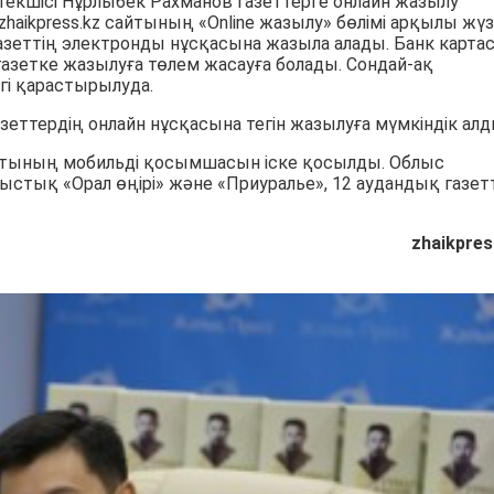
екшісі Нұрлыбек Рахманов газеттерге онлайн жазылу
aikpress.kz сайтының «Online жазылу» бөлімі арқылы жүз
 газеттің электронды нұсқасына жазыла алады. Банк карта
азетке жазылуға төлем жасауға болады. Сондай-ақ
гі қарастырылуда.
ттердің онлайн нұсқасына тегін жазылуға мүмкіндік алд
сайтының мобильді қосымшасын іске қосылды. Облыс
стық «Орал өңірі» және «Приуралье», 12 аудандық газет
zhaikpres