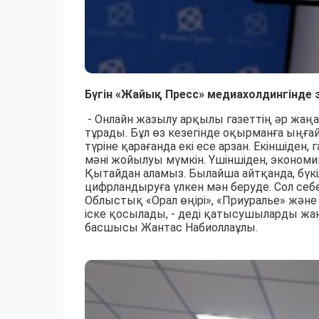
Бүгін «Жайық Пресс» медиахолдингінд
- Онлайн жазылу арқылы газеттің әр ж
тұрады. Бұл өз кезегінде оқырманға ыңға
түріне қарағанда екі есе арзан. Екіншіде
мәні жойылуы мүмкін. Үшіншіден, экономи
Қытайдан аламыз. Былайша айтқанда, бүкіл
цифрландыруға үлкен мән беруде. Сол себе
Облыстық «Орал өңірі», «Приуралье» және
іске қосылады, - деді қатысушыларды ж
басшысы Жантас Набиоллаұлы.