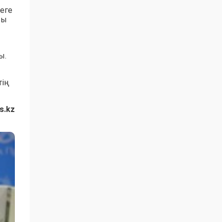
еге
сы
ы.
тің
s.kz