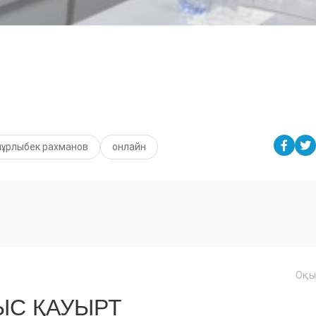
нұрлыбек рахманов
онлайн
Оқы
С ҚАУЫРТ