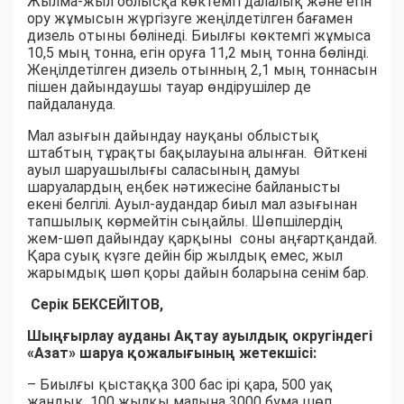
Жылма-жыл облысқа көктемгі далалық және егін
ору жұмысын жүргізуге жеңілдетілген бағамен
дизель отыны бөлінеді. Биылғы көктемгі жұмыса
10,5 мың тонна, егін оруға 11,2 мың тонна бөлінді.
Жеңілдетілген дизель отынның 2,1 мың тоннасын
пішен дайындаушы тауар өндірушілер де
пайдалануда.
Мал азығын дайындау науқаны облыстық
штабтың тұрақты бақылауына алынған. Өйткені
ауыл шаруашылығы саласының дамуы
шаруалардың еңбек нәтижесіне байланысты
екені белгілі. Ауыл-аудандар биыл мал азығынан
тапшылық көрмейтін сыңайлы. Шөпшілердің
жем-шөп дайындау қарқыны соны аңғартқандай.
Қара суық күзге дейін бір жылдық емес, жыл
жарымдық шөп қоры дайын боларына сенім бар.
Серік БЕКСЕЙІТОВ,
Шыңғырлау ауданы Ақтау ауылдық округіндегі
«Азат» шаруа қожалығының жетекшісі:
– Биылғы қыстаққа 300 бас ірі қара, 500 уақ
жандық, 100 жылқы малына 3000 бума шөп