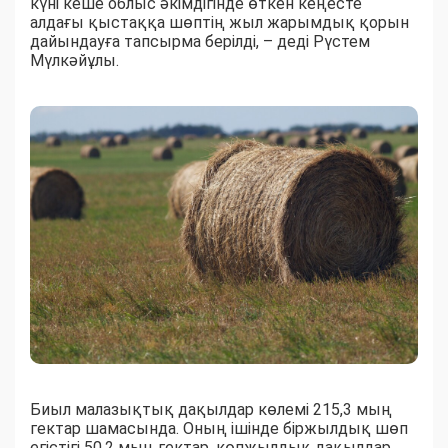
күні кеше облыс әкімдігінде өткен кеңесте
алдағы қыстаққа шөптің жыл жарымдық қорын
дайындауға тапсырма берілді, – деді Рүстем
Мүлкәйұлы.
Биыл малазықтық дақылдар көлемі 215,3 мың
гектар шамасында. Оның ішінде біржылдық шөп
егістігі 50,2 мың гектар, көпжылдық дақылдар