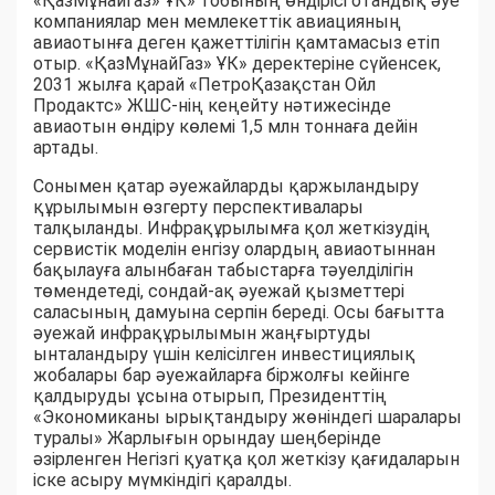
«ҚазМұнайГаз» ҰК» тобының өндірісі отандық әуе
компаниялар мен мемлекеттік авиацияның
авиаотынға деген қажеттілігін қамтамасыз етіп
отыр. «ҚазМұнайГаз» ҰК» деректеріне сүйенсек,
2031 жылға қарай «ПетроҚазақстан Ойл
Продактс» ЖШС-нің кеңейту нәтижесінде
авиаотын өндіру көлемі 1,5 млн тоннаға дейін
артады.
Сонымен қатар әуежайларды қаржыландыру
құрылымын өзгерту перспективалары
талқыланды. Инфрақұрылымға қол жеткізудің
сервистік моделін енгізу олардың авиаотыннан
бақылауға алынбаған табыстарға тәуелділігін
төмендетеді, сондай-ақ әуежай қызметтері
саласының дамуына серпін береді. Осы бағытта
әуежай инфрақұрылымын жаңғыртуды
ынталандыру үшін келісілген инвестициялық
жобалары бар әуежайларға біржолғы кейінге
қалдыруды ұсына отырып, Президенттің
«Экономиканы ырықтандыру жөніндегі шаралары
туралы» Жарлығын орындау шеңберінде
әзірленген Негізгі қуатқа қол жеткізу қағидаларын
іске асыру мүмкіндігі қаралды.