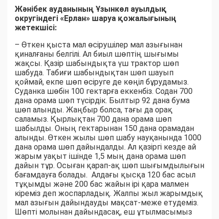
Жәнібек ауданының Ұзынкөл ауылдық
округіндегі «Ерлан» шаруа қожалығының
жетекшісі:
– Өткен қыста мал өсірушілер мал азығынан
қиналғаны белгілі. Ал биыл шөптің шығымы
жақсы. Қазір шабындықта үш трактор шөп
шабуда. Табиғи шабындықтан шөп шауып
қоймай, екпе шөп өсіруге де көңіл бұрудамыз.
Суданка шөбін 100 гектарға еккенбіз. Содан 700
дана орама шөп түсірдік. Былтыр 92 дана бума
шөп алынды. Жаңбыр болса, тағы да орақ
саламыз. Қырлықтан 700 дана орама шөп
шабылды. Оның гектарынан 150 дана орамадан
алынды. Өткен жылы шөп шабу науқанында 1000
дана орама шөп дайындалды. Ал қазіргі кезде ай
жарым уақыт ішінде 1,5 мың дана орама шөп
дайын тұр. Осыған қарап-ақ шөп шығымдылығын
бағамдауға болады. Алдағы қысқа 120 бас асыл
тұқымды және 200 бас жайын ірі қара малмен
кіреміз деп жоспарладық. Жалпы жыл жарымдық
мал азығын дайындауды мақсат-меже етудеміз.
Шөпті молынан дайындасақ, еш ұтылмасымыз