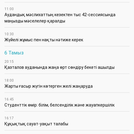
11:00
Аудандық мәслихаттың кезектен тыс 42-сессиясында
маңызды мәселелер қаралды
10:30
Жүйелі жұмыс пен нақты нәтиже керек
6 Тамыз
20:15
Қазталов ауданында жаңа өрт сөндіру бекеті ашылды
18:00
Жарты ғасыр жүгін көтерген желі жаңаруда
16:45
Студенттік өмір: білім, белсенділік және жауапкершілік
16:17
Құқықтық сауат-уақыт талабы