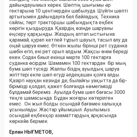
дайындауымыз керек. Шөптің шығымы әр
гектарына 10 центнерден шабылуда. Шүйгін шөпті
артығымен дайындауға бел байладық. Техника
сайлы, төрт тракторшы шабындықта еңбек
көрігін қыздыруда. Қазірдің өзінде шаруаны
еңсеру қарқынды. Жаздың аптап ыстығына
қарамай, қурап кетпей тұрып шауып, тасып алу да
оңай шаруа емес. Өткен жылы бірінші рет суданка
шөбін егіп, екі рет орып алдым. Жақсы өнім береді
екен. Содан биыл екінші мәрте 100 гектарға
суданка өсірдім. Шамамен 100 гектардан бір мың
бума шөп түседі. Жалпы біздің ауылдың шаруа
жігіттері екпе шөп егуді әлдеқашан қолға алды.
Қазіргі науқан кезінде де, былайғы уақытта да бір-
бірімізді қолдап, қажет болғанда көмегімізді
бұлдамай береміз. Ауылда бума шөп бағасы 3000
теңге шамасында. Бұдан жоғары көтерілген
емес. Он жыл болды осындай бағамен халыққа
ұсынылады. Жастар ұйымшыл. Ауылымыз
осындай еңбекқор азаматтардың арқасында
көркейе бермек.
Ерлан НЫҒМЕТОВ,