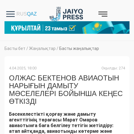
Басты бет
/
Жаңалықтар
/
Басты жаңалықтар
4.04.2025, 18:00
Оқылды: 274
ОЛЖАС БЕКТЕНОВ АВИАОТЫН
НАРЫҒЫН ДАМЫТУ
МӘСЕЛЕЛЕРІ БОЙЫНША КЕҢЕС
ӨТКІЗДІ
Бәсекелестікті қорғау және дамыту
агенттігінің төрағасы Марат Омаров
авиаотынға баға белгілеу тетігін жетілдіру:
атап айтқанда, авиаотынды көтерме және