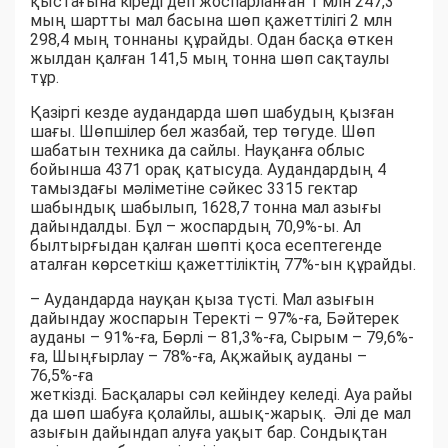
қыстағына кіреді деп жоспарланған 1 млн 247,3
мың шартты мал басына шөп қажеттілігі 2 млн
298,4 мың тоннаны құрайды. Одан басқа өткен
жылдан қалған 141,5 мың тонна шөп сақтаулы
тұр.
Қазіргі кезде аудандарда шөп шабудың қызған
шағы. Шөпшілер бел жазбай, тер төгуде. Шөп
шабатын техника да сайлы. Науқанға облыс
бойынша 4371 орақ қатысуда. Аудандардың 4
тамыздағы мәліметіне сәйкес 3315 гектар
шабындық шабылып, 1628,7 тонна мал азығы
дайындалды. Бұл – жоспардың 70,9%-ы. Ал
былтырғыдан қалған шөпті қоса есептегенде
аталған көрсеткіш қажеттіліктің 77%-ын құрайды.
– Аудандарда науқан қыза түсті. Мал азығын
дайындау жоспарын Теректі – 97%-ға, Бәйтерек
ауданы – 91%-ға, Бөрлі – 81,3%-ға, Сырым – 79,6%-
ға, Шыңғырлау – 78%-ға, Ақжайық ауданы –
76,5%-ға
жеткізді. Басқалары сәл кейіндеу келеді. Ауа райы
да шөп шабуға қолайлы, ашық-жарық. Әлі де мал
азығын дайындап алуға уақыт бар. Сондықтан