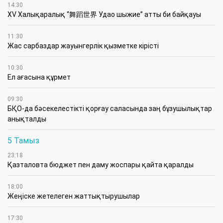
14:30
XV Халықаралық “舞蹈世界 Удао шыжие” атты би байқауы
11:30
Жас сарбаздар жауынгерлік қызметке кірісті
10:30
Ел ағасына құрмет
09:30
БҚО-да бәсекелестікті қорғау саласында заң бұзушылықтар
анықталды
5 Тамыз
23:18
Қазталовта бюджет пен даму жоспары қайта қаралды
18:00
Жеңіске жетелеген жаттықтырушылар
17:30