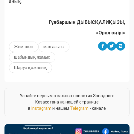
анық.
Гүлбаршын ДЫБЫСҚАЛИҚЫЗЫ,
«Орал өңірі»
Жем-шөп
мал азығы
шабындық жұмыс
Шаруа қожалық
Узнайте первым о важных новостях Западного
Казахстана на нашей странице
в
Instagram
и нашем
Telegram
- канале