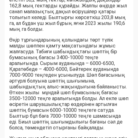
162,8 мың гектарды құрайды. Жалпы өңірде жыл
санап малазықтық дақыл өсірушілер қатары
толығып келеді. Былтырғы көрсеткіш 203,8 мың
га, ал бұдан үш жыл бұрын, яғни 2023 жылы 190,6
мың га болды.
Өңір тұрғындарының қолындағы төрт түлік
малды шөппен қамту мақсатындағы жұмыс
жалғасуда. Табиғи шабындықтағы шөптің бір
бумасының бағасы 3400-10000 теңге
аралығында. Сырым ауданында – 6000-6500,
Қаратөбеде – 4000-6000, Бәйтерек ауданында
7000-9000 теңгеден ұсынылуда. Шөп бағасының
әртүрлі болуына шөптің шығымына,
шабындықтың алыс-жақындығына байланысты.
Өткен жылы мұндай шөп бумасының бағасы
3500-12000 теңге аралығында болды. Ал екпе шөп
өсіретін шаруашылықтар өздерінен артылған
шөптің бумасын 6000-10000 теңгеге сатуда.
Былтыр бұл баға 7000-10000 теңге шамасында
еді. Биыл шөптің шығымдылығы бағаны сәл де
болса, төмендетіп отырғаны байқалады.