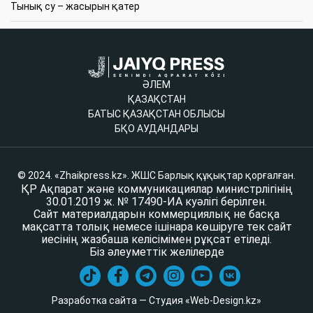
Тынық су – жасырын қатер
ӘЛЕМ
ҚАЗАҚСТАН
БАТЫС ҚАЗАҚСТАН ОБЛЫСЫ
БҚО АУДАНДАРЫ
© 2024. «Zhaikpress.kz». ЖШС Барлық құқықтар қорғалған.
ҚР Ақпарат және коммуникациялар министрлігінің
30.01.2019 ж. № 17490-ИА куәлігі берілген.
Сайт материалдарын коммерциялық не басқа
мақсатта толық немесе ішінара көшіруге тек сайт
иесінің жазбаша келісімімен рұқсат етіледі.
Біз әлеуметтік желілерде
Разработка сайта — Студия «Web-Design.kz»