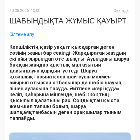
10.08.2026, 10:00
Оқылды:
ШАБЫНДЫҚТА ЖҰМЫС ҚАУЫРТ
Сілтеме алу
Көпшіліктің қазір уақыт қысқарған деген
сөзінің жаны бар секілді. Жарқыраған жаздың
екі айы зырылдап өте шықты. Ауылдағы шаруа
баққан жандар қыстық мал азығын
дайындауға қарқын үстеді. Шаруа
қожалықтарына қоса шай-суын малмен
айырып отырған отбасылар да шөбін шауып,
пішен ауласына тасуда. Әйтпесе «кәрі құда»
келіп, қаһарына мінгенде, шөбі жоқтың
қысылып қалатыны рас. Сондықтан қыста
жем-шөп тапшы болып, шаруа
шатқаяқтанбасын деген орақшылар тыным
таппайды.