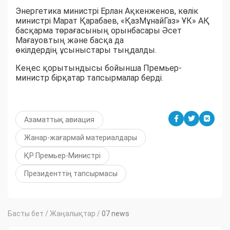
Энергетика министрі Ерлан Ақкенженов, көлік
министрі Марат Қарабаев, «ҚазМұнайГаз» ҰК» АҚ
басқарма төрағасының орынбасары Әсет
Мағауовтың және басқа да
өкілдердің ұсыныстары тыңдалды.
Кеңес қорытындысы бойынша Премьер-
министр бірқатар тапсырмалар берді.
Азаматтық авиация
Жанар-жағармай материалдары
ҚР Премьер-Министрі
Президенттің тапсырмасы
Басты бет
/
Жаңалықтар
/
07 news