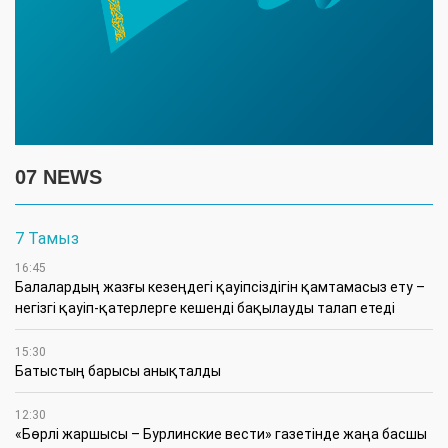
07 NEWS
7 Тамыз
16:45
Балалардың жазғы кезеңдегі қауіпсіздігін қамтамасыз ету –
негізгі қауіп-қатерлерге кешенді бақылауды талап етеді
15:30
Батыстың барысы анықталды
12:30
«Бөрлі жаршысы – Бурлинские вести» газетінде жаңа басшы