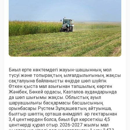
Биыл ерте көктемдегі жауын-шашынның мол
түсуі және топырақтың ылғалдылығының жақсы
сақталуына байланысты өңірде шөп шүйгін.
Өткен қыста мал азығынан тапшылық көрген
Жәнібек, Бөкей ордасы, Казталов аудандарында
да шөп шығымы жақсы. Облыстық ауыл
шаруашылығы басқармасы басшысының
орынбасары Рүстем Зұлқашевтың айтуынша,
былтыр шөптің орташа өнімділігі әр гектарынан
3,4 центнерден болса, биыл бұл көрсеткіш 4,5
центнерді құрап отыр. 2026-2027 жылғы мал