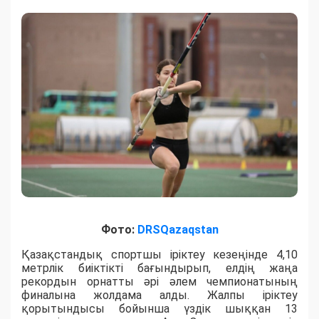
Фото:
DRSQazaqstan
Қазақстандық спортшы іріктеу кезеңінде 4,10
метрлік биіктікті бағындырып, елдің жаңа
рекордын орнатты әрі әлем чемпионатының
финалына жолдама алды. Жалпы іріктеу
қорытындысы бойынша үздік шыққан 13