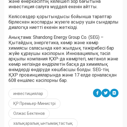
және өнеркәсіптің келешегі зор бағытына
инвестиция салуға мүдделі екенін айтты.
Келіссөздер қорытындысы бойынша тараптар
бірлескен жоспарды жүзеге асыру үшін сындарлы
диалогқа ниетті екенін жеткізді.
Анықтама: Shandong Energy Group Co. (SEG) –
Қытайдың энергетика, көмір және көмір
химиясы саласында көп жылдық тәжірибесі бар
жүйе құраушы кәсіпорын. Инновациялық тәсіл
арқылы компания ҚХР-да көміртегі, метанол және
көмір негізінде өндірілетін басқа да химиялық
өнімдерді өндіруде көшбасшы болды. SEG-тің
ҚХР провинцияларында және 17 елде орналасқан
608 еншілес кәсіпорны бар.
инвестициялар
ҚР Премьер-Министрі
Олжас Бектенов
халықаралық ынтымақтастық