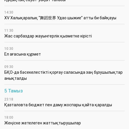
14:30
XV Халықаралық “舞蹈世界 Удао шыжие” атты би байқауы
11:30
Жас сарбаздар жауынгерлік қызметке кірісті
10:30
Ел ағасына құрмет
09:30
БҚО-да бәсекелестікті қорғау саласында заң бұзушылықтар
анықталды
5 Тамыз
23:18
Қазталовта бюджет пен даму жоспары қайта қаралды
18:00
Жеңіске жетелеген жаттықтырушылар