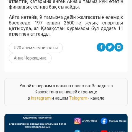
атлеттің қатарына енген Анна 8 тамыз күні өтетін
финалдық сында бақ сынайды.
Айта кетейік, 9 тамызға дейін жалғасатын әлемдік
бәсекеде 197 елден 2500-ге жуық спортшы
қатысуда, ал Қазақстан құрамасы бұл додаға 11
атлетпен аттанды.
U20 әлем чемпионаты
Анна Черкашина
Узнайте первым о важных новостях Западного
Казахстана на нашей странице
в
Instagram
и нашем
Telegram
- канале