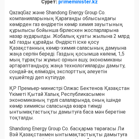
Сурет:
primeminister.kz
QazaqGaz және Shandong Energy Group Co.
компанияларының Қарағанды облысындағы
көмірден газ өндіретін көмір химия зауытының
құрылысы бойынша бірлескен жоспарларына
назар аударылды. Жобалық қуаты жылына 2 млрд
м3 газды құрайды. Өндірісті іске қосу
Қазақстанның көмір-химия саласының дамуына
жаңа серпін береді. Газдың қосымша көлемі, 1,5
мың тұрақты жұмыс орнын ашу, экономиканы
әртараптандыру, жаңа технологияларды дамыту,
сондай-ақ еліміздің экспорттық әлеуетін
күшейтеді деп күтілуде.
ҚР Премьер-министрі Олжас Бектенов Қазақстан
Үкіметі Қытай Халық Республикасымен
экономиканың түрлі салаларында, оның ішінде
көмір химиясы саласында өзара тиімді
ынтымақтастықты дамытуға баса мән беретіне
тоқталды.
Shandong Energy Group Co. басқарма төрағасы Ли
Вэй Қазақстанмен ынтымақтастықты дамытуға