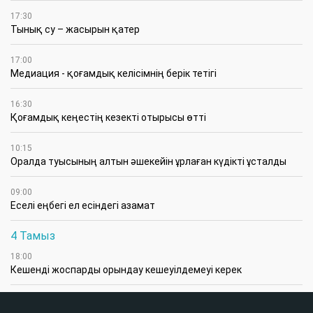
17:30
Тынық су – жасырын қатер
17:00
Медиация - қоғамдық келісімнің берік тетігі
16:30
Қоғамдық кеңестің кезекті отырысы өтті
10:15
Оралда туысының алтын әшекейін ұрлаған күдікті ұсталды
09:00
Еселі еңбегі ел есіндегі азамат
4 Тамыз
18:00
Кешенді жоспарды орындау кешеуілдемеуі керек