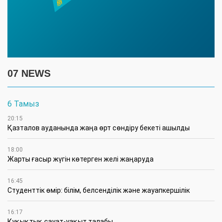
07 NEWS
6 Тамыз
20:15
Қазталов ауданында жаңа өрт сөндіру бекеті ашылды
18:00
Жарты ғасыр жүгін көтерген желі жаңаруда
16:45
Студенттік өмір: білім, белсенділік және жауапкершілік
16:17
Құқықтық сауат-уақыт талабы