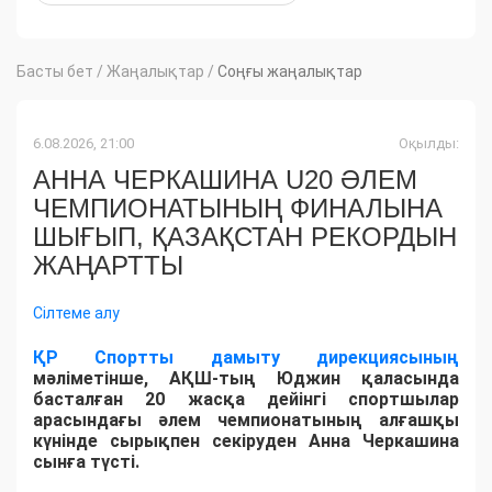
Басты бет
/
Жаңалықтар
/
Соңғы жаңалықтар
6.08.2026, 21:00
Оқылды:
АННА ЧЕРКАШИНА U20 ӘЛЕМ
ЧЕМПИОНАТЫНЫҢ ФИНАЛЫНА
ШЫҒЫП, ҚАЗАҚСТАН РЕКОРДЫН
ЖАҢАРТТЫ
Сілтеме алу
ҚР Спортты дамыту дирекциясының
мәліметінше, АҚШ-тың Юджин қаласында
басталған 20 жасқа дейінгі спортшылар
арасындағы әлем чемпионатының алғашқы
күнінде сырықпен секіруден Анна Черкашина
сынға түсті.