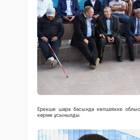
Ерекше шара басында көпшілікке облыс 
көрме ұсынылды.