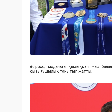
Әсіресе, медальға қызыққан жас балал
қызығушылық танытып жатты.