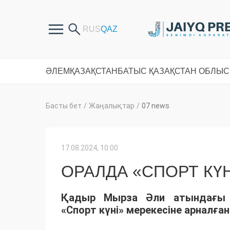
ӘЛЕМ
ҚАЗАҚСТАН
БАТЫС ҚАЗАҚСТАН ОБЛЫ
Басты бет
/
Жаңалықтар
/
07 news
17.08.2024, 10:00
ОРАЛДА «СПОРТ КҮН
Қадыр Мырза Әли атындағы
«Спорт күні» мерекесіне арналға