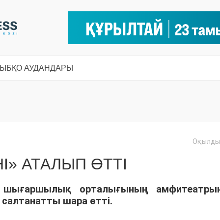
СЫ
БҚО АУДАНДАРЫ
Оқылды:
І» АТАЛЫП ӨТТІ
 шығаршылық орталығының амфитеатры
н салтанатты шара өтті.