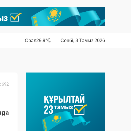
Орал
29.9°
Сенбі, 8 Тамыз 2026
 692
нда