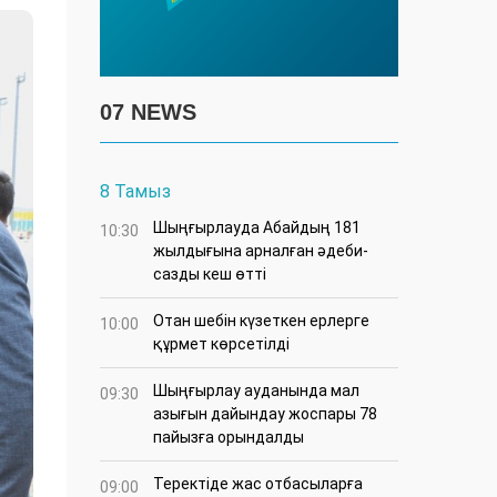
07 NEWS
8 Тамыз
Шыңғырлауда Абайдың 181
10:30
жылдығына арналған әдеби-
сазды кеш өтті
Отан шебін күзеткен ерлерге
10:00
құрмет көрсетілді
​Шыңғырлау ауданында мал
09:30
азығын дайындау жоспары 78
пайызға орындалды
​Теректіде жас отбасыларға
09:00