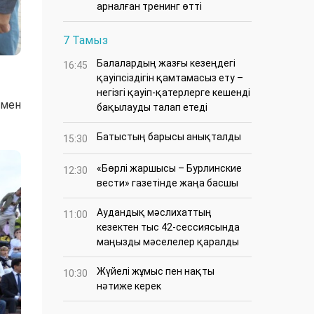
арналған тренинг өтті
7 Тамыз
Балалардың жазғы кезеңдегі
16:45
қауіпсіздігін қамтамасыз ету –
негізгі қауіп-қатерлерге кешенді
 мен
бақылауды талап етеді
Батыстың барысы анықталды
15:30
«Бөрлі жаршысы – Бурлинские
12:30
вести» газетінде жаңа басшы
Аудандық мәслихаттың
11:00
кезектен тыс 42-сессиясында
маңызды мәселелер қаралды
Жүйелі жұмыс пен нақты
10:30
нәтиже керек