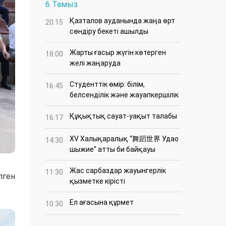
6 Тамыз
Қазталов ауданында жаңа өрт
20:15
сөндіру бекеті ашылды
Жарты ғасыр жүгін көтерген
18:00
желі жаңаруда
Студенттік өмір: білім,
16:45
белсенділік және жауапкершілік
Құқықтық сауат-уақыт талабы
16:17
XV Халықаралық “舞蹈世界 Удао
14:30
шыжие” атты би байқауы
Жас сарбаздар жауынгерлік
11:30
лген
қызметке кірісті
Ел ағасына құрмет
10:30