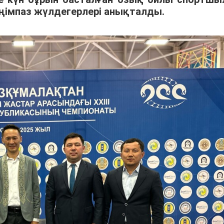
еңімпаз жүлдегерлері анықталды.