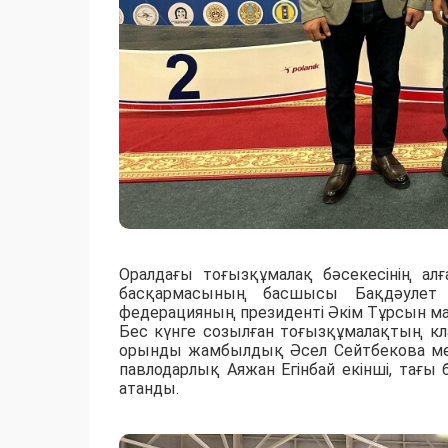
Оралдағы тоғызқұмалақ бәсекесінің 
басқармасының басшысы Бақдәулет 
федерацияның президенті Әкім Тұрсын м
Бес күнге созылған тоғызқұмалақтың кл
орынды жамбылдық Әсел Сейтбекова ме
павлодарлық Аяжан Егінбай екінші, тағ
атанды.