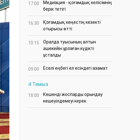
Медиация - қоғамдық келісімнің
17:00
берік тетігі
Қоғамдық кеңестің кезекті
16:30
отырысы өтті
Оралда туысының алтын
10:15
әшекейін ұрлаған күдікті
ұсталды
Еселі еңбегі ел есіндегі азамат
09:00
4 Тамыз
Кешенді жоспарды орындау
18:00
кешеуілдемеуі керек