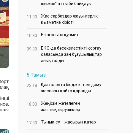
шыжие” атты би байқауы
Жас сарбаздар жауынгерлік
11:30
қызметке кірісті
Ел ағасына құрмет
10:30
БҚО-да бәсекелестікті қорғау
09:30
саласында заң бұзушылықтар
анықталды
5 Тамыз
порт
Қазталовта бюджет пен даму
23:18
лақ
жоспары қайта қаралды
інші
Жеңіске жетелеген
нсе,
18:00
ионы
жаттықтырушылар
Тынық су – жасырын қатер
17:30