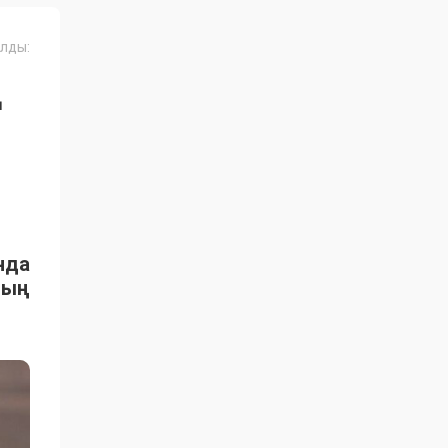
лды:
Ң
нда
ның