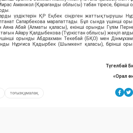
Мирас Аманжол (Қарағанды облысы) табан тіресе, бірінші 
рды.
арды үздіктерін ҚР Еңбек сіңірген жаттықтырушы Нұ
алтанат Сапарбекова марапаттады. Бұл сында үшінші ор
 Аяна Абай (Алматы қаласы), екінші орынды Гүлім Перн
тағын Айару Қалдыбекова (Түркістан облысы) жеңіп алды
 үшінші орынды Абдрахман Текебай (БҚО) мен Дінмұха
ынды Нұрғиса Қадырбек (Шымкент қаласы), бірінші ор
Түгелбай Б
«Орал өң
тоғызқұмалақ