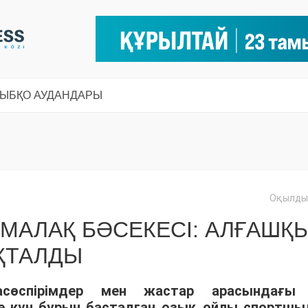
СЫ
БҚО АУДАНДАРЫ
Оқылды:
МАЛАҚ БӘСЕКЕСІ: АЛҒАШҚ
ҚТАЛДЫ
асөспірімдер мен жастар арасындағы
ше күн бұрын басталған озық ойлы спортшы