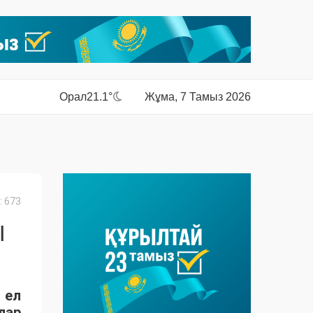
Орал
21.1°
Жұма, 7 Тамыз 2026
 673
Ы
 ел
лар