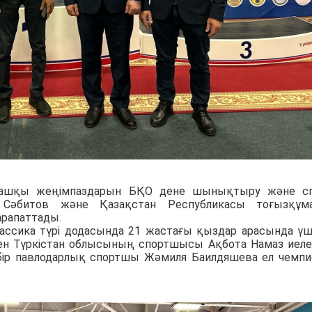
алғашқы жеңімпаздарын БҚО дене шынықтыру және с
Сәбитов және Қазақстан Республикасы тоғызқұма
арапаттады.
ассика түрі додасында 21 жастағы қыздар арасында үш
н Түркістан облысының спортшысы Ақбота Намаз иеле
ы бір павлодарлық спортшы Жәмиля Баилдяшева ел чемп