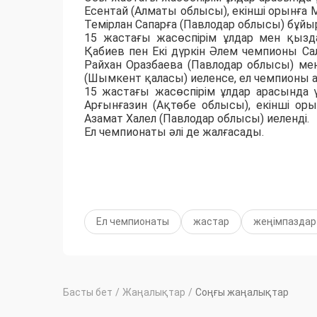
Есентай (Алматы облысы), екінші орынға 
Темірлан Сапарға (Павлодар облысы) бұйы
15 жастағы жасөспірім ұлдар мен қызд
Қабиев пен Екі дүркін Әлем чемпионы С
Райхан Оразбаева (Павлодар облысы) мен
(Шымкент қаласы) иеленсе, ел чемпионы а
15 жастағы жасөспірім ұлдар арасында
Арғынғазин (Ақтөбе облысы), екінші ор
Азамат Халел (Павлодар облысы) иеленді.
Ел чемпионаты әлі де жалғасады.
Ел чемпионаты
жастар
жеңімпаздар
Басты бет
/
Жаңалықтар
/
Соңғы жаңалықтар