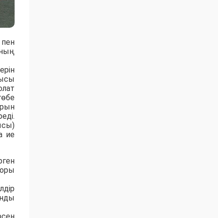
пен
ының
ерін
шысы
олат
төбе
орын
еді.
ысы)
а ие
рген
торы
лдір
ынды
рсен