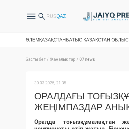
ӘЛЕМ
ҚАЗАҚСТАН
БАТЫС ҚАЗАҚСТАН ОБЛЫ
Басты бет
/
Жаңалықтар
/
07 news
30.03.2025, 21:35
ОРАЛДАҒЫ ТОҒЫЗҚҰ
ЖЕҢІМПАЗДАР АНЫ
Оралда тоғызқұмалақтан ж
чемпионаты өтіп жатыр. Бірне