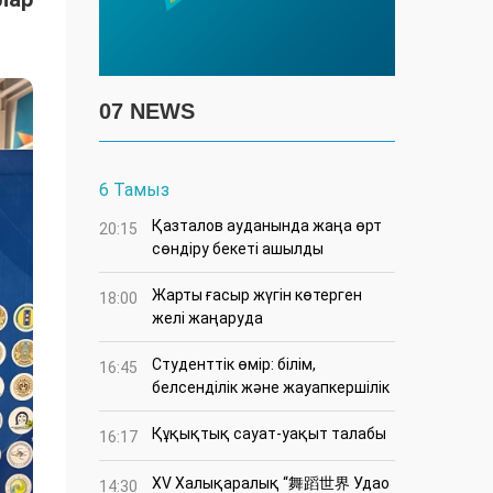
07 NEWS
6 Тамыз
Қазталов ауданында жаңа өрт
20:15
сөндіру бекеті ашылды
Жарты ғасыр жүгін көтерген
18:00
желі жаңаруда
Студенттік өмір: білім,
16:45
белсенділік және жауапкершілік
Құқықтық сауат-уақыт талабы
16:17
XV Халықаралық “舞蹈世界 Удао
14:30