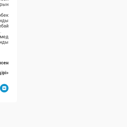
орын
рбек
ынды
ебай
.
ммед
ынды
исен
ірі»