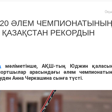
Оқы
U20 ӘЛЕМ ЧЕМПИОНАТЫНЫ
 ҚАЗАҚСТАН РЕКОРДЫН
мәліметінше, АҚШ-тың Юджин қаласы
ң
спортшылар арасындағы әлем чемпионаты
уден Анна Черкашина сынға түсті.