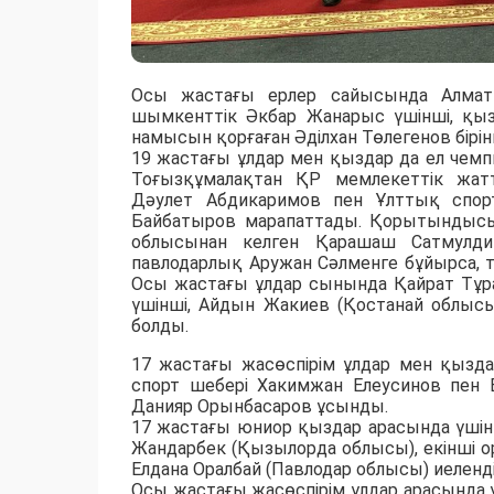
Осы жастағы ерлер сайысында Алма
шымкенттік Әкбар Жанарыс үшінші, қы
намысын қорғаған Әділхан Төлегенов бірін
19 жастағы ұлдар мен қыздар да ел чемпи
Тоғызқұмалақтан ҚР мемлекеттік жа
Дәулет Абдикаримов пен Ұлттық спо
Байбатыров марапаттады. Қорытындысы
облысынан келген Қарашаш Сатмулди
павлодарлық Аружан Сәлменге бұйырса, та
Осы жастағы ұлдар сынында Қайрат Тұр
үшінші, Айдын Жакиев (Қостанай облысы
болды.
17 жастағы жасөспірім ұлдар мен қызда
спорт шебері Хакимжан Елеусинов пен
Данияр Орынбасаров ұсынды.
17 жастағы юниор қыздар арасында үші
Жандарбек (Қызылорда облысы), екінші 
Елдана Оралбай (Павлодар облысы) иеленді
Осы жастағы жасөспірім ұлдар арасында 