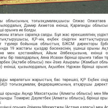
ты облысының тоғызқұмалақшысы Олжас Олжатаев 
зылордалық Дамир Ахметов екінші, Қарағанды облыс
ші орынға ие болды.
оны атағын сарапқа салды. Бұл жас ерекшелігінің үздікт
ттықтырушысы, ҚР-нің еңбек сіңірген жаттықтыру
рт түрлері бойынша облыстық БЖСМ директоры Ерб
нда 19 жастағы қыздар бәсекесінің үшінші орыны Ақ
на мен қостанайлық Айым Әлібекқызына, екінші 
ғы бір павлодарлық Аяна Исахан бірінші орынға табан тір
арбек (Ақтөбе облысы) пен Әзиз Азыралы (Жамбыл обл
) екінші, қызылордалық Ақылбек Нұржан бірінші орынғ
рды марапатын жарыстың бас төрешісі, ҚР Еңбек сіңі
 БҚО тоғызқұмалақ федерациясының атқарушы дирек
нші орынды Ақнұр Махсатқызы (Алматы облысы) мен Мө
орынды Томирис Даулетбек (Алматы облысы), бірінші ор
.
үшінші орынға Әзімхан Махмутжан (Астана қаласы) мен А