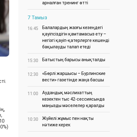
арналған тренинг өтті
7 Тамыз
Балалардың жазғы кезеңдегі
16:45
қауіпсіздігін қамтамасыз ету –
негізгі қауіп-қатерлерге кешенді
бақылауды талап етеді
Батыстың барысы анықталды
15:30
«Бөрлі жаршысы – Бурлинские
12:30
вести» газетінде жаңа басшы
ті.
Аудандық мәслихаттың
11:00
кезектен тыс 42-сессиясында
маңызды мәселелер қаралды
ң,
,
Жүйелі жұмыс пен нақты
10:30
10
нәтиже керек
00%)