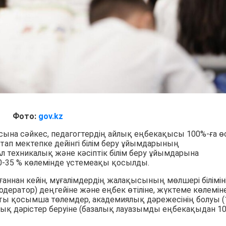
Фото:
gov.kz
ына сәйкес, педагогтердің айлық еңбекақысы 100%-ға өс
тап мектепке дейінгі білім беру ұйымдарының
л техникалық және кәсіптік білім беру ұйымдарына
0-35 % көлемінде үстемеақы қосылды.
аннан кейін, мұғалімдердің жалақысының мөлшері біліміні
дератор) деңгейіне және еңбек өтіліне, жүктеме көлеміне
ты қосымша төлемдер, академиялық дәрежесінің болуы (
рттық дәрістер беруіне (базалық лауазымды еңбекақыдан 1