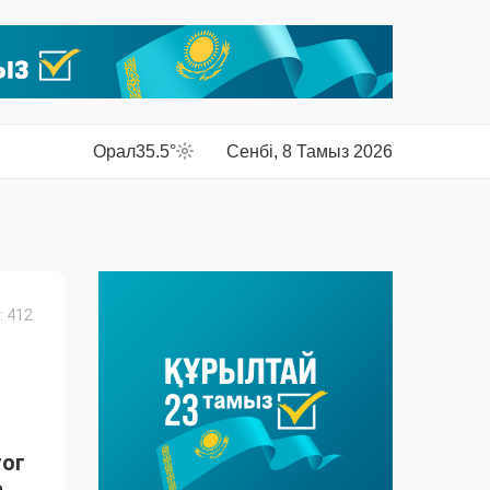
Орал
35.5°
Сенбі, 8 Тамыз 2026
 412
С
гог
а