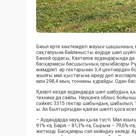
Биыл ерте көктемдегі жауын-шашынның 
сақталуына байланысты өңірде шөп шүйгі
Бөкей ордасы, Казталов аудандарында 
басқармасы басшысының орынбасары Рү
өнімділігі әр гектарынан 3,4 центнерден б
жылғы мал қыстағына кіреді деп жоспарла
млн 298,4 мың тоннаны құрайды. Одан бас
Қазіргі кезде аудандарда шөп шабудың қы
техника да сайлы. Науқанға облыс бойынш
сәйкес 3315 гектар шабындық шабылып, 1
ы. Ал былтырғыдан қалған шөпті қоса есе
– Аудандарда науқан қыза түсті. Мал азы
91%-ға, Бөрлі – 81,3%-ға, Сырым – 79,6%-ғ
жеткізді. Басқалары сәл кейіндеу келеді.