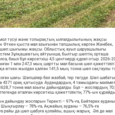
мол түсуі және топырақтың ылғалдылығының жақсы
н. Өткен қыста мал азығынан тапшылық көрген Жәнібек,
да шөп шығымы жақсы. Облыстық ауыл шаруашылығы
стем Зұлқашевтың айтуынша, былтыр шөптің орташа
олса, биыл бұл көрсеткіш 4,5 центнерді құрап отыр. 2026-2
нған 1 млн 247,3 мың шартты мал басына шөп қажеттілігі
қа өткен жылдан қалған 141,5 мың тонна шөп сақтаулы тұ
зған шағы. Шөпшілер бел жазбай, тер төгуде. Шөп шабат
а 4371 орақ қатысуда. Аудандардың 4 тамыздағы мәлімет
628,7 тонна мал азығы дайындалды. Бұл – жоспардың 70,
птегенде аталған көрсеткіш қажеттіліктің 77%-ын құрайды
ғын дайындау жоспарын Теректі – 97%-ға, Бәйтерек ауданы
а, Шыңғырлау – 78%-ға, Ақжайық ауданы – 76,5%-ға
 Ауа райы да шөп шабуға қолайлы, ашық-жарық. Әлі де мал