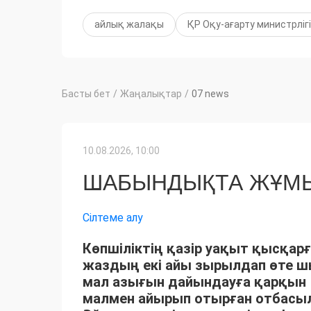
айлық жалақы
ҚР Оқу-ағарту министрлігі
Басты бет
/
Жаңалықтар
/
07 news
10.08.2026, 10:00
ШАБЫНДЫҚТА ЖҰМЫ
Сілтеме алу
Көпшіліктің қазір уақыт қысқарғ
жаздың екі айы зырылдап өте 
мал азығын дайындауға қарқын 
малмен айырып отырған отбасыла