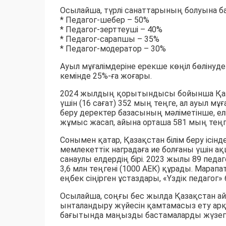
Осылайша, түрлі санаттарының болуына ба
* Педагог-шебер – 50%
* ⁠Педагог-зерттеуші – 40%
* ⁠Педагог-сарапшы – 35%
* ⁠Педагог-модератор – 30%
Ауыл мұғалімдеріне ерекше көңіл бөлінуд
кемінде 25%-ға жоғары.
2024 жылдың қорытындысы бойынша Қаза
үшін (16 сағат) 352 мың теңге, ал ауыл мұ
беру деректер базасының мәліметінше, елі
жұмыс жасап, айына орташа 581 мың теңг
Сонымен қатар, Қазақстан білім беру ісін
мемлекеттік наградаға ие болғаны үшін 
санаулы елдердің бірі. 2023 жылы 89 пед
3,6 млн теңгені (1000 АЕК) құрады. Мара
еңбек сіңірген ұстаздары, «Үздік педагог
Осылайша, соңғы бес жылда Қазақстан ай
ынталандыру жүйесін қамтамасыз ету арқ
бағытында маңызды бастамаларды жүзег