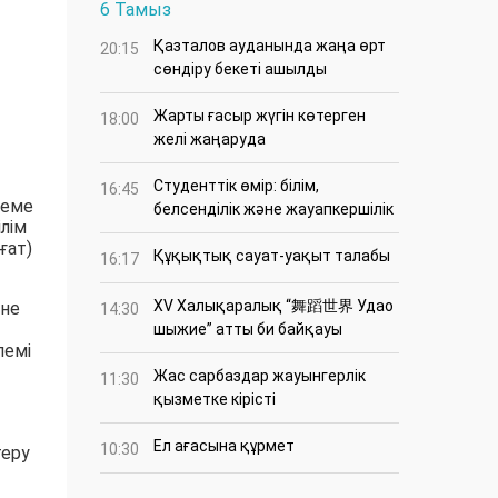
6 Тамыз
Қазталов ауданында жаңа өрт
20:15
сөндіру бекеті ашылды
Жарты ғасыр жүгін көтерген
18:00
желі жаңаруда
Студенттік өмір: білім,
16:45
леме
белсенділік және жауапкершілік
ілім
ғат)
Құқықтық сауат-уақыт талабы
16:17
XV Халықаралық “舞蹈世界 Удао
әне
14:30
шыжие” атты би байқауы
лемі
Жас сарбаздар жауынгерлік
11:30
қызметке кірісті
Ел ағасына құрмет
10:30
теру