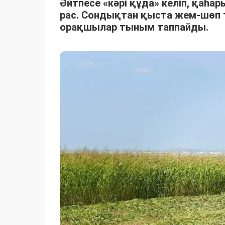
Әйтпесе «кәрі құда» келіп, қаһ
рас. Сондықтан қыста жем-шөп 
орақшылар тыным таппайды.