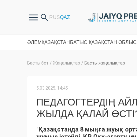
ӘЛЕМ
ҚАЗАҚСТАН
БАТЫС ҚАЗАҚСТАН ОБЛЫ
Басты бет
/
Жаңалықтар
/
Басты жаңалықтар
5.03.2025, 14:45
ПЕДАГОГТЕРДІҢ АЙ
ЖЫЛДА ҚАЛАЙ ӨСТІ
"Қазақстанда 8 мыңға жуық орта
жұмыс істейді. ҚР Оқу-ағарту ми