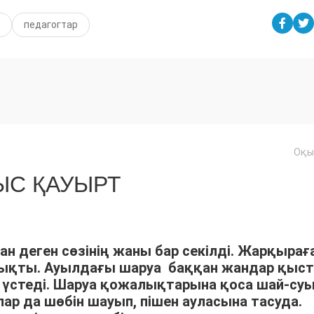
педагогтар
Оқы
С ҚАУЫРТ
ан деген сөзінің жаны бар секілді. Жарқырағ
шықты. Ауылдағы шаруа баққан жандар қыс
үстеді. Шаруа қожалықтарына қоса шай-су
р да шөбін шауып, пішен ауласына тасуда.