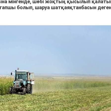
арына мінгенде, шөбі жоқтың қысылып қалат
тапшы болып, шаруа шатқаяқтанбасын деге