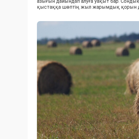
азығын дайындап алуға уақыт бар. Сондық
қыстаққа шөптің жыл жарымдық қорын дай