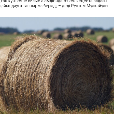
тан күні кеше облыс әкімдігінде өткен кеңесте алдағы
ындауға тапсырма берілді, – деді Рүстем Мүлкәйұлы.