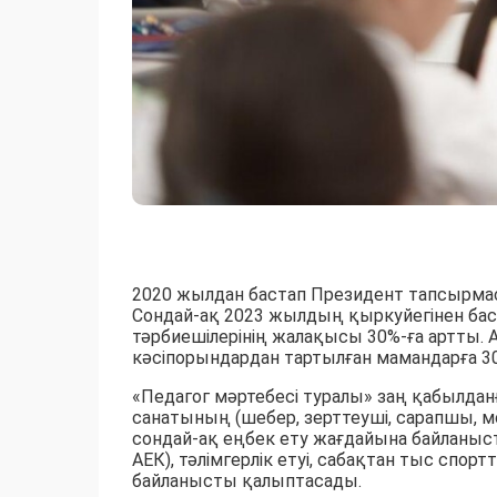
2020 жылдан бастап Президент тапсырмас
Сондай-ақ 2023 жылдың қыркуйегінен бас
тәрбиешілерінің жалақысы 30%-ға артты. А
кәсіпорындардан тартылған мамандарға 3
«Педагог мәртебесі туралы» заң қабылданғ
санатының (шебер, зерттеуші, сарапшы, мо
сондай-ақ еңбек ету жағдайына байланыс
АЕК), тәлімгерлік етуі, сабақтан тыс спо
байланысты қалыптасады.