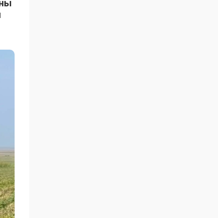
ыны
н