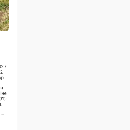
027
 2
р.
ын
іне
9%-
.
 –