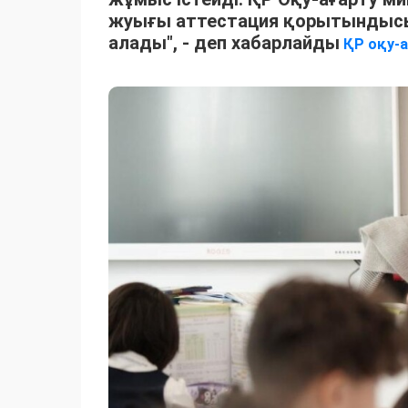
жуығы аттестация қорытындысы 
алады", - деп хабарлайды
ҚР оқу-а