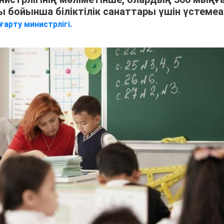
бойынша біліктілік санаттары үшін үстеме
ғарту министрлігі.