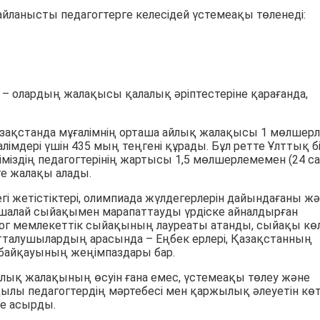
йланысты педагогтерге келесідей үстемеақы төленеді:
е – олардың жалақысы қалалық әріптестеріне қарағанда,
қстанда мұғалімнің орташа айлық жалақысы 1 мөлшер
ғалімдері үшін 435 мың теңгені құрады. Бұл ретте Ұлттық б
міздің педагогтерінің жартысы 1,5 мөлшерлемемен (24 са
е жалақы алады.
дегі жетістіктері, олимпиада жүлдегерлерін дайындағаны ж
ақшалай сыйақымен марапаттауды үрдіске айналдырған
агог мемлекеттік сыйақының лауреаты атанды, сыйақы кө
патталушылардың арасында – Еңбек ерлері, Қазақстанның
» байқауының жеңімпаздары бар.
лық жалақының өсуін ғана емес, үстемеақы төлеу және
ылы педагогтердің мәртебесі мен қаржылық әлеуетін кө
е асырды.