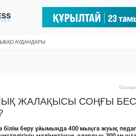
СЫ
БҚО АУДАНДАРЫ
Оқылды:
ЛЫҚ ЖАЛАҚЫСЫ СОҢҒЫ БЕ
?
 білім беру ұйымында 400 мыңға жуық педа
нистрлігінің мәліметінше, олардың 300 мыңғ