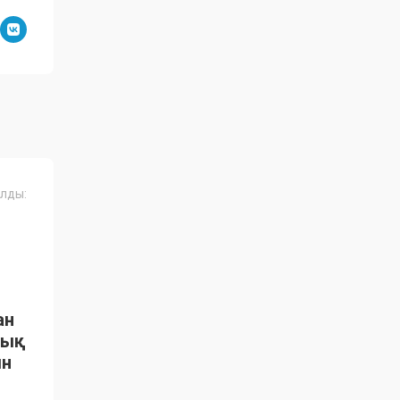
лды:
ан
тық
ын