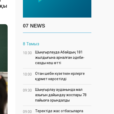
ақы
07 NEWS
8 Тамыз
Шыңғырлауда Абайдың 181
10:30
жылдығына арналған әдеби-
сазды кеш өтті
Отан шебін күзеткен ерлерге
10:00
құрмет көрсетілді
​Шыңғырлау ауданында мал
09:30
азығын дайындау жоспары 78
пайызға орындалды
​Теректіде жас отбасыларға
09:00