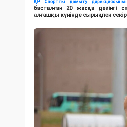
ҚР Спортты дамыту дирекциясыны
басталған 20 жасқа дейінгі 
алғашқы күнінде сырықпен секір