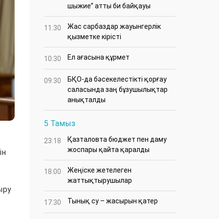
шыжие” атты би байқауы
Жас сарбаздар жауынгерлік
11:30
қызметке кірісті
Ел ағасына құрмет
10:30
БҚО-да бәсекелестікті қорғау
09:30
саласында заң бұзушылықтар
анықталды
5 Тамыз
Қазталовта бюджет пен даму
23:18
жоспары қайта қаралды
ін
Жеңіске жетелеген
18:00
жаттықтырушылар
ыру
Тынық су – жасырын қатер
17:30