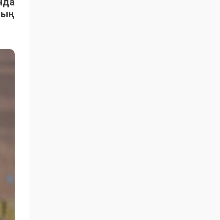
нда
ның