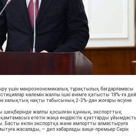
ру үшін макроэкономикалық тұрақтылық бағдарламасы
вестициялар көлемін жалпы ішкі өнімге қатысты 18%-ға дей
ені халықтың нақты табысының 2-3%-дан жоғары өсуіне
ты шеңберінде жалпы қосылған құнның, экспорттық
ін қамтамасыз ететін жаңа өндірістік қуаттарды ұйымдаст
ы. Басты екпін экспортқа және импортты алмастыруға
мытуға жасалады, — деп хабарлады вице-премьер Серік