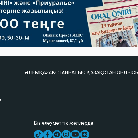
ӘЛЕМ
ҚАЗАҚСТАН
БАТЫС ҚАЗАҚСТАН ОБЛЫС
р
і
Біз әлеуметтік желілерде