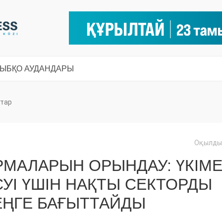
СЫ
БҚО АУДАНДАРЫ
тар
Оқылды:
МАЛАРЫН ОРЫНДАУ: ҮКІМ
І ҮШІН НАҚТЫ СЕКТОРДЫ
ТЕҢГЕ БАҒЫТТАЙДЫ