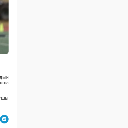
рдын
ынша
ртшы