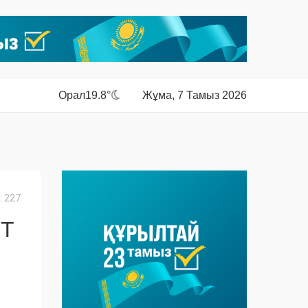
Орал
19.8°
Жұма, 7 Тамыз 2026
 227
ЕТ