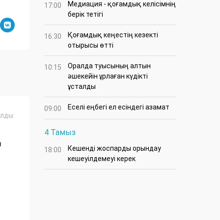
Медиация - қоғамдық келісімнің
17:00
берік тетігі
Қоғамдық кеңестің кезекті
16:30
отырысы өтті
Оралда туысының алтын
10:15
әшекейін ұрлаған күдікті
ұсталды
Еселі еңбегі ел есіндегі азамат
09:00
лды:
4 Тамыз
Ң
Кешенді жоспарды орындау
18:00
кешеуілдемеуі керек