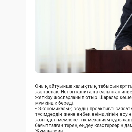
Оның айтуынша халықтың табысын артты
жалғаспақ. Негізгі капиталға салынған ин
жеткізу жоспарланып отыр. Шаралар кеш
мүмкіндік береді.
- Экономикалық өсудің проактивті саяса
түсімдердің және еңбек өнімділігінің өсу
жөніндегі мемлекеттік механизм құрылад
бағытталған терең өңдеу кластерлерін да
Жұманғарин.