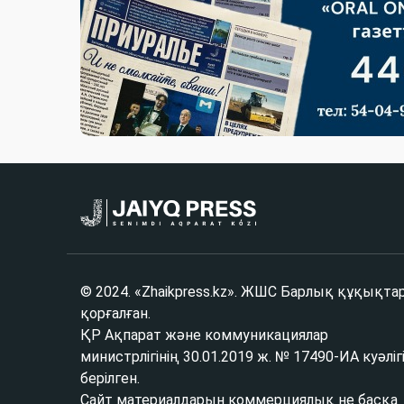
© 2024. «Zhaikpress.kz». ЖШС Барлық құқықта
қорғалған.
ҚР Ақпарат және коммуникациялар
министрлігінің 30.01.2019 ж. № 17490-ИА куәліг
берілген.
Сайт материалдарын коммерциялық не басқа