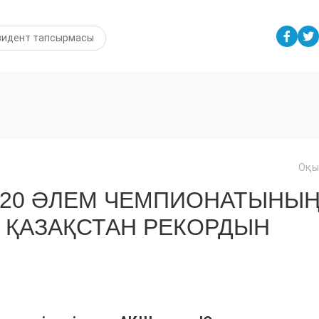
зидент тапсырмасы
Оқы
U20 ӘЛЕМ ЧЕМПИОНАТЫНЫ
 ҚАЗАҚСТАН РЕКОРДЫН