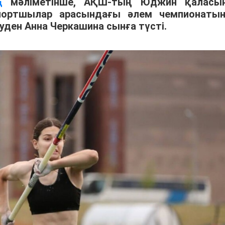
мәліметінше, АҚШ-тың Юджин қаласы
ң
спортшылар арасындағы әлем чемпионаты
уден Анна Черкашина сынға түсті.