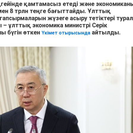
еңгейінде қамтамасыз етеді және экономикан
ен 8 трлн теңге бағыттайды. Ұлттық
тапсырмаларын жүзеге асыру тетіктері тура
– ұлттық экономика министрі Серік
ы бүгін өткен
айтылды.
Үкімет отырысында