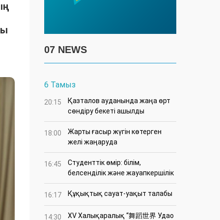
ың
лы
07 NEWS
6 Тамыз
Қазталов ауданында жаңа өрт
20:15
сөндіру бекеті ашылды
Жарты ғасыр жүгін көтерген
18:00
желі жаңаруда
Студенттік өмір: білім,
16:45
белсенділік және жауапкершілік
Құқықтық сауат-уақыт талабы
16:17
XV Халықаралық “舞蹈世界 Удао
14:30