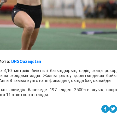
Фото:
DRSQazaqstan
е 4,10 метрлік биіктікті бағындырып, елдің жаңа реко
лына жолдама алды. Жалпы іріктеу қорытындысы бой
 Анна 8 тамыз күні өтетін финалдық сында бақ сынайды.
сатын әлемдік бәсекеде 197 елден 2500-ге жуық спо
ға 11 атлетпен аттанды.