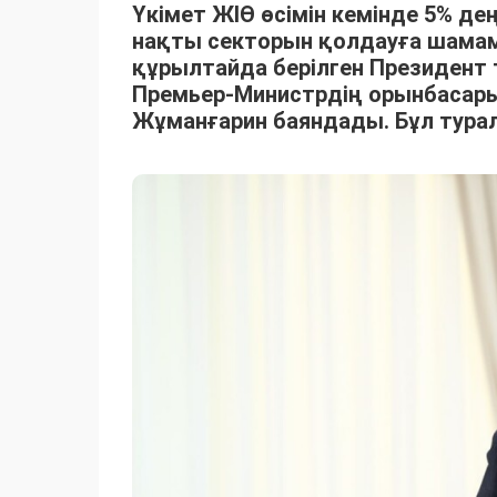
Үкімет ЖІӨ өсімін кемінде 5% д
нақты секторын қолдауға шамам
құрылтайда берілген Президент 
Премьер-Министрдің орынбасары 
Жұманғарин баяндады. Бұл турал