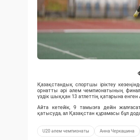
Қазақстандық спортшы іріктеу кезеңінд
орнатты әрі әлем чемпионатының фина
үздік шыққан 13 атлеттің қатарына енген
Айта кетейік, 9 тамызға дейін жалға
қатысуда, ал Қазақстан құрамасы бұл дода
U20 әлем чемпионаты
Анна Черкашина