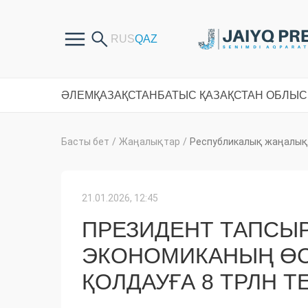
ӘЛЕМ
ҚАЗАҚСТАН
БАТЫС ҚАЗАҚСТАН ОБЛЫ
Басты бет
/
Жаңалықтар
/
Республикалық жаңалық
21.01.2026, 12:45
ПРЕЗИДЕНТ ТАПСЫР
ЭКОНОМИКАНЫҢ ӨСУ
ҚОЛДАУҒА 8 ТРЛН 