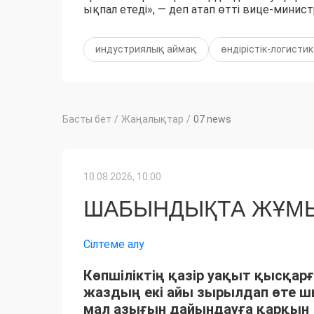
ықпал етеді», — деп атап өтті вице-минист
индустриялық аймақ
өндірістік-логистик
Басты бет
/
Жаңалықтар
/
07 news
10.08.2026, 10:00
ШАБЫНДЫҚТА ЖҰМЫ
Сілтеме алу
Көпшіліктің қазір уақыт қысқарғ
жаздың екі айы зырылдап өте 
мал азығын дайындауға қарқын 