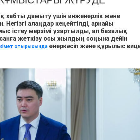
У ЖҰМЫСТАРЫ ЖҮРУДЕ
қ хабты дамыту үшін инженерлік және
 Негізгі алаңдар кеңейтілді, арнайы
с істеу мерзімі ұзартылды, ал базалық
санға жеткізу осы жылдың соңына дейін
өнеркәсіп және құрылыс виц
кімет отырысында