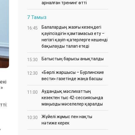
арналған тренинг өтті
7 Тамыз
Балалардың жазғы кезеңдегі
16:45
қауіпсіздігін қамтамасыз ету –
негізгі қауіп-қатерлерге кешенді
бақылауды талап етеді
Батыстың барысы анықталды
15:30
«Бөрлі жаршысы – Бурлинские
12:30
вести» газетінде жаңа басшы
екі
ы»
Аудандық мәслихаттың
11:00
кезектен тыс 42-сессиясында
маңызды мәселелер қаралды
ті:
Жүйелі жұмыс пен нақты
10:30
нәтиже керек
ң