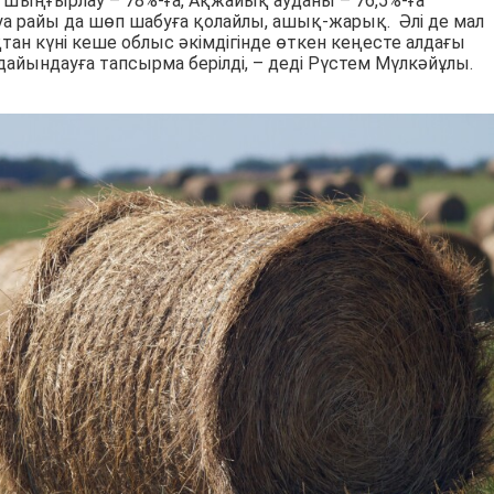
а, Шыңғырлау – 78%-ға, Ақжайық ауданы – 76,5%-ға
 Ауа райы да шөп шабуға қолайлы, ашық-жарық. Әлі де мал
тан күні кеше облыс әкімдігінде өткен кеңесте алдағы
ындауға тапсырма берілді, – деді Рүстем Мүлкәйұлы.