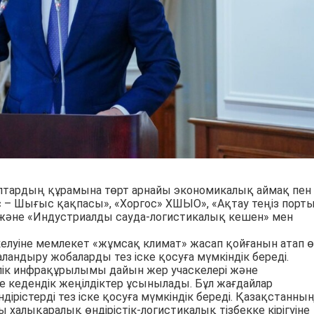
птардың құрамына төрт арнайы экономикалық аймақ пен 
ос – Шығыс қақпасы», «Хоргос» ХШЫО», «Ақтау теңіз порт
және «Индустриалды сауда-логистикалық кешен» мен
елуіне мемлекет «жұмсақ климат» жасап қойғанын атап өт
ндыру жобаларды тез іске қосуға мүмкіндік береді.
лік инфрақұрылымы дайын жер учаскелері және
кедендік жеңілдіктер ұсынылады. Бұл жағдайлар
рістерді тез іске қосуға мүмкіндік береді. Қазақстанны
алықаралық өндірістік-логистикалық тізбекке кірігуіне