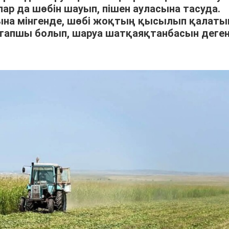
р да шөбін шауып, пішен ауласына тасуда.
арына мінгенде, шөбі жоқтың қысылып қалат
тапшы болып, шаруа шатқаяқтанбасын деге