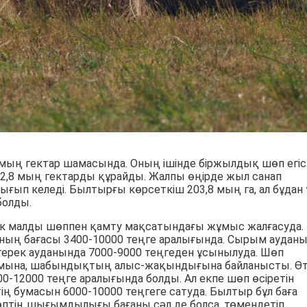
мың гектар шамасында. Оның ішінде біржылдық шөп егіст
2,8 мың гектарды құрайды. Жалпы өңірде жыл санап
ғып келеді. Былтырғы көрсеткіш 203,8 мың га, ал бұдан
болды.
ік малды шөппен қамту мақсатындағы жұмыс жалғасуда.
ның бағасы 3400-10000 теңге аралығында. Сырым аудан
йтерек ауданында 7000-9000 теңгеден ұсынылуда. Шөп
ымына, шабындықтың алыс-жақындығына байланысты. Ө
12000 теңге аралығында болды. Ал екпе шөп өсіретін
ң бумасын 6000-10000 теңгеге сатуда. Былтыр бұл баға
өптің шығымдылығы бағаны сәл де болса, төмендетіп