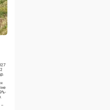
027
 2
р.
ын
іне
9%-
.
 –