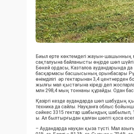
Биыл ерте көктемдегі жауын-шашынның 
сақталуына байланысты өңірде шөп шүйгі
Бөкей ордасы, Казталов аудандарында 
басқармасы басшысының орынбасары Рү
өнімділігі әр гектарынан 3,4 центнерден б
жылғы мал қыстағына кіреді деп жоспарла
млн 298,4 мың тоннаны құрайды. Одан бас
Қазіргі кезде аудандарда шөп шабудың қы
техника да сайлы. Науқанға облыс бойынш
сәйкес 3315 гектар шабындық шабылып, 1
ы. Ал былтырғыдан қалған шөпті қоса есе
– Аудандарда науқан қыза түсті. Мал азы