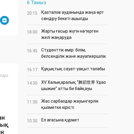
6 Тамыз
Қазталов ауданында жаңа өрт
20:15
сөндіру бекеті ашылды
Жарты ғасыр жүгін көтерген
18:00
желі жаңаруда
Студенттік өмір: білім,
16:45
белсенділік және жауапкершілік
Құқықтық сауат-уақыт талабы
16:17
лды:
XV Халықаралық “舞蹈世界 Удао
14:30
шыжие” атты би байқауы
Жас сарбаздар жауынгерлік
11:30
қызметке кірісті
ан
Ел ағасына құрмет
10:30
тық
ын