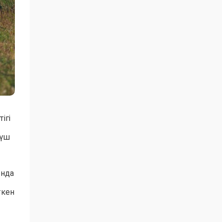
ігі
 үш
ында
ткен