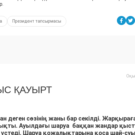
р.
а
Президент тапсырмасы
Оқы
С ҚАУЫРТ
ан деген сөзінің жаны бар секілді. Жарқырағ
шықты. Ауылдағы шаруа баққан жандар қыс
үстеді. Шаруа қожалықтарына қоса шай-су