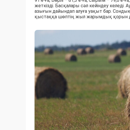
91%-ға, Бөрлі – 81,3%-ға, Сырым – 79,6%-ғ
жеткізді. Басқалары сәл кейіндеу келеді.
азығын дайындап алуға уақыт бар. Сондық
қыстаққа шөптің жыл жарымдық қорын дай