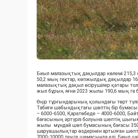
Биыл малазықтық дақылдар көлемі 215,3 
50,2 мың гектар, көпжылдық дақылдар 16
малазықтық дақыл өсірушілер қатары толы
жыл бұрын, яғни 2023 жылы 190,6 мың га 
Өңір тұрғындарының қолындағы төрт түл
Табиғи шабындықтағы шөптің бір бумасы
– 6000-6500, Қаратөбеде – 4000-6000, Бә
бағасының әртүрлі болуына шөптің шығ
жылы мұндай шөп бумасының бағасы 3500-
шаруашылықтар өздерінен артылған шөпті
7000-10000 теңге шамасында еді. Биыл ш