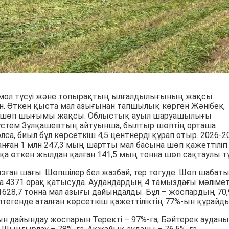
мол түсуі және топырақтың ылғалдылығының жақсы
н. Өткен қыста мал азығынан тапшылық көрген Жәнібек,
да шөп шығымы жақсы. Облыстық ауыл шаруашылығы
стем Зұлқашевтың айтуынша, былтыр шөптің орташа
олса, биыл бұл көрсеткіш 4,5 центнерді құрап отыр. 2026-2
нған 1 млн 247,3 мың шартты мал басына шөп қажеттілігі
қа өткен жылдан қалған 141,5 мың тонна шөп сақтаулы тұ
зған шағы. Шөпшілер бел жазбай, тер төгуде. Шөп шабат
а 4371 орақ қатысуда. Аудандардың 4 тамыздағы мәлімет
628,7 тонна мал азығы дайындалды. Бұл – жоспардың 70,
птегенде аталған көрсеткіш қажеттіліктің 77%-ын құрайды
ғын дайындау жоспарын Теректі – 97%-ға, Бәйтерек ауданы