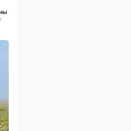
ыны
н