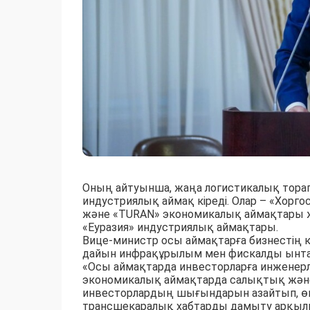
Оның айтуынша, жаңа логистикалық тора
индустриялық аймақ кіреді. Олар – «Хорг
және «TURAN» экономикалық аймақтары 
«Еуразия» индустриялық аймақтары.
Вице-министр осы аймақтарға бизнестің к
дайын инфрақұрылым мен фискалды ынтала
«Осы аймақтарда инвесторларға инженер
экономикалық аймақтарда салықтық және 
инвесторлардың шығындарын азайтып, өнді
трансшекаралық хабтарды дамыту арқылы х