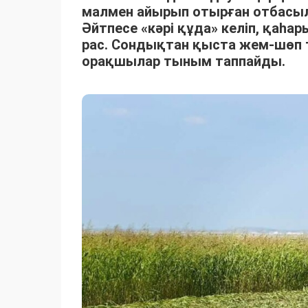
малмен айырып отырған отбасыла
Әйтпесе «кәрі құда» келіп, қаһ
рас. Сондықтан қыста жем-шөп 
орақшылар тыным таппайды.