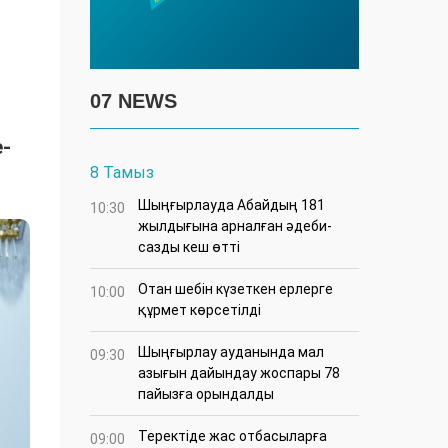
07 NEWS
е-
8 Тамыз
Шыңғырлауда Абайдың 181
10:30
жылдығына арналған әдеби-
сазды кеш өтті
Отан шебін күзеткен ерлерге
10:00
құрмет көрсетілді
​Шыңғырлау ауданында мал
09:30
азығын дайындау жоспары 78
пайызға орындалды
​Теректіде жас отбасыларға
09:00