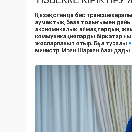
ТІЗБЕККЕ КІРІКТІР
Қазақстанда бес трансшекаралы
аумақтық база толығымен дайын.
экономикалық аймақтардың жұмы
коммуникацияларды бірқатар ны
жоспарланып отыр. Бұл туралы
Ү
министрі Иран Шархан баяндады.