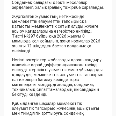
Сондай-ақ саладағы өзекті мәселелер
зерделеніп, халықаралық тәжірибе сараланды.
Жүргізілген жұмыстың нәтижесінде
мемлекеттік әлеуметтік тапсырысқа
қатысты мемлекеттік сатып алуды жүзеге
асыру қағидаларына өзгерістер енгізілді.
Тиісті №297 бұйрыққа 2026 жылғы 8
мамырда қол қойылып, жаңа нормалар 2026
жылғы 12 шілдеден бастап қолданысқа
енгізіледі.
Негізгі өзгерістер жобаларды қаржыландыру
көлеміне қарай дифференцияланған тәсілді
енгізуді, жергілікті үкіметтік емес ұйымдарды
қолдауды, мемлекеттік әлеуметтік тапсырыс
нәтижелерін бағалау кезінде теріс
мағынадағы мәндерді жоюды, сондай-ақ
техникалық сипаттамалардың нысандарын
бекітуді көздейді.
Қабылданған шаралар мемлекеттік
әлеуметтік тапсырыс жүйесінің ашықтығы
мен тиімділігін арттыруға, сондай-ақ