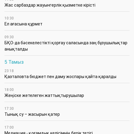
Жас сарбаздар жауынгерлік қызметке кірісті
10:30
Ел ағасына құрмет
09:30
БҚО-да бәсекелестікті қорғау саласында заң бұзушылықтар
анықталды
5 Тамыз
23:18
Қазталовта бюджет пен даму жоспары қайта қаралды
18:00
Жеңіске жетелеген жаттықтырушылар
17:30
Тынық су – жасырын қатер
17:00
Медиация - қоғамдық келісімнің берік тетігі