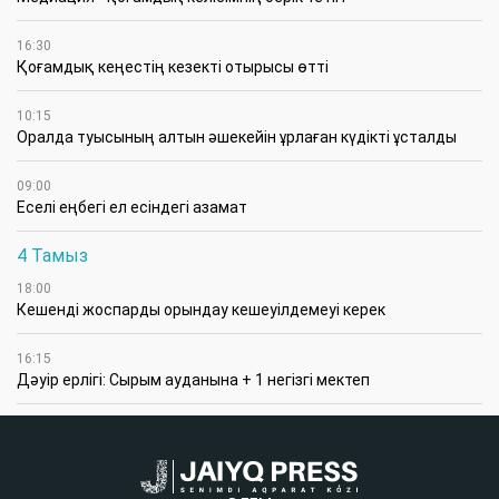
16:30
Қоғамдық кеңестің кезекті отырысы өтті
10:15
Оралда туысының алтын әшекейін ұрлаған күдікті ұсталды
09:00
Еселі еңбегі ел есіндегі азамат
4 Тамыз
18:00
Кешенді жоспарды орындау кешеуілдемеуі керек
16:15
Дәуір ерлігі: Сырым ауданына + 1 негізгі мектеп