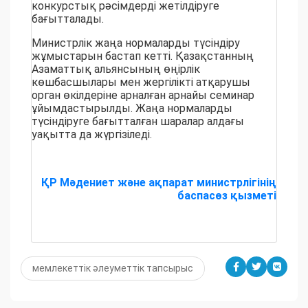
конкурстық рәсімдерді жетілдіруге
бағытталады.
Министрлік жаңа нормаларды түсіндіру
жұмыстарын бастап кетті. Қазақстанның
Азаматтық альянсының өңірлік
көшбасшылары мен жергілікті атқарушы
орган өкілдеріне арналған арнайы семинар
ұйымдастырылды. Жаңа нормаларды
түсіндіруге бағытталған шаралар алдағы
уақытта да жүргізіледі.
ҚР Мәдениет және ақпарат министрлігінің
баспасөз қызметі
мемлекеттік әлеуметтік тапсырыс