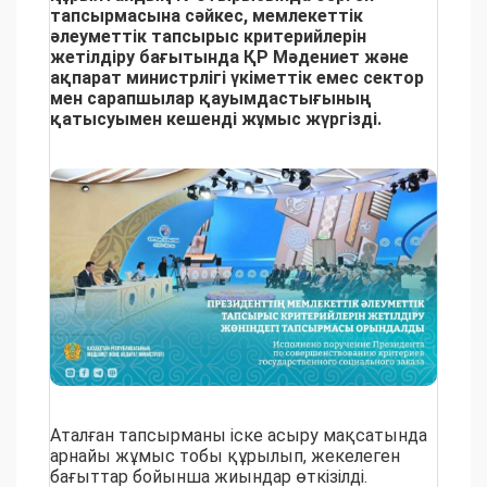
тапсырмасына сәйкес, мемлекеттік
әлеуметтік тапсырыс критерийлерін
жетілдіру бағытында ҚР Мәдениет және
ақпарат министрлігі үкіметтік емес сектор
мен сарапшылар қауымдастығының
қатысуымен кешенді жұмыс жүргізді.
Аталған тапсырманы іске асыру мақсатында
арнайы жұмыс тобы құрылып, жекелеген
бағыттар бойынша жиындар өткізілді.