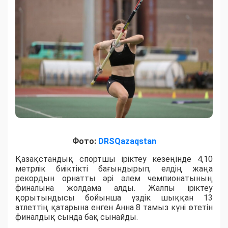
Фото:
DRSQazaqstan
Қазақстандық спортшы іріктеу кезеңінде 4,10
метрлік биіктікті бағындырып, елдің жаңа
рекордын орнатты әрі әлем чемпионатының
финалына жолдама алды. Жалпы іріктеу
қорытындысы бойынша үздік шыққан 13
атлеттің қатарына енген Анна 8 тамыз күні өтетін
финалдық сында бақ сынайды.