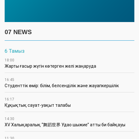
07 NEWS
6 Тамыз
18:00
Жарты ғасыр жүгін көтерген желі жаңаруда
16:45
Студенттік өмір: білім, белсенділік және жауапкершілік
16:17
Құқықтық сауат-уақыт талабы
14:30
XV Халықаралық “舞蹈世界 Удао шыжие” атты би байқауы
11:30