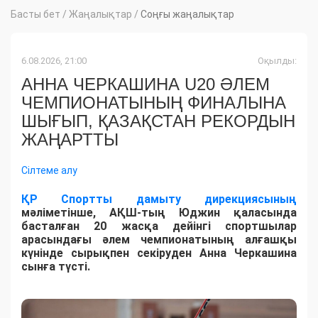
Басты бет
/
Жаңалықтар
/
Соңғы жаңалықтар
6.08.2026, 21:00
Оқылды:
АННА ЧЕРКАШИНА U20 ӘЛЕМ
ЧЕМПИОНАТЫНЫҢ ФИНАЛЫНА
ШЫҒЫП, ҚАЗАҚСТАН РЕКОРДЫН
ЖАҢАРТТЫ
Сілтеме алу
ҚР Спортты дамыту дирекциясының
мәліметінше, АҚШ-тың Юджин қаласында
басталған 20 жасқа дейінгі спортшылар
арасындағы әлем чемпионатының алғашқы
күнінде сырықпен секіруден Анна Черкашина
сынға түсті.