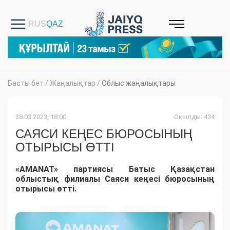
Басты бет
/
Жаңалықтар
/
Облыс жаңалықтары
28.03.2023, 18:00
Оқылды: 434
САЯСИ КЕҢЕС БЮРОСЫНЫҢ
ОТЫРЫСЫ ӨТТІ
«AMANAT» партиясы Батыс Қазақстан
облыстық филиалы Саяси кеңесі бюросының
отырысы өтті.