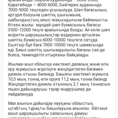
Қаратөбеде – 4000-6000, Бәйтерек ауданында
7000-9000 теңгеден ұсынылуда. Шөп бағасының
әртүрлі болуына шөптің шығымына,
шабындықтың алыс-жақындығына байланысты.
Өткен жылы мұндай шөп бумасының бағасы
3500-12000 теңге аралығында болды. Ал екпе шөп
өсіретін шаруашылықтар өздерінен артылған
шөптің бумасын 6000-10000 теңгеге сатуда.
Былтыр бұл баға 7000-10000 теңге шамасында
еді. Биыл шөптің шығымдылығы бағаны сәл де
болса, төмендетіп отырғаны байқалады.
Жылма-жыл облысқа көктемгі далалық және егін
ору жұмысын жүргізуге жеңілдетілген бағамен
дизель отыны бөлінеді. Биылғы көктемгі жұмыса
10,5 мың тонна, егін оруға 11,2 мың тонна бөлінді.
Жеңілдетілген дизель отынның 2,1 мың тоннасын
пішен дайындаушы тауар өндірушілер де
пайдалануда.
Мал азығын дайындау науқаны облыстық
штабтың тұрақты бақылауына алынған. Өйткені
ауыл шаруашылығы саласының дамуы