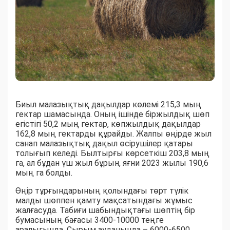
Биыл малазықтық дақылдар көлемі 215,3 мың
гектар шамасында. Оның ішінде біржылдық шөп
егістігі 50,2 мың гектар, көпжылдық дақылдар
162,8 мың гектарды құрайды. Жалпы өңірде жыл
санап малазықтық дақыл өсірушілер қатары
толығып келеді. Былтырғы көрсеткіш 203,8 мың
га, ал бұдан үш жыл бұрын, яғни 2023 жылы 190,6
мың га болды.
Өңір тұрғындарының қолындағы төрт түлік
малды шөппен қамту мақсатындағы жұмыс
жалғасуда. Табиғи шабындықтағы шөптің бір
бумасының бағасы 3400-10000 теңге
аралығында. Сырым ауданында – 6000-6500,