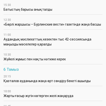
15:30
Батыстың барысы анықталды
12:30
«Бөрлі жаршысы – Бурлинские вести» газетінде жаңа басшы
11:00
Аудандық мәслихаттың кезектен тыс 42-сессиясында
маңызды мәселелер қаралды
10:30
Жүйелі жұмыс пен нақты нәтиже керек
6 Тамыз
20:15
Қазталов ауданында жаңа өрт сөндіру бекеті ашылды
18:00
Жарты ғасыр жүгін көтерген желі жаңаруда