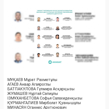
МҰҚАЕВ Мұрат Рахметұлы
АГАЕВ Анвар Агаяроглы
БАТПАКУЛОВА Гүлмира Асқарқызы
ЖУМАШЕВ Нұртай Сапиұлы
ІЗМҰХАНБЕТОВА Софья Салахиденқызы
ҚҰРМАНГАЛИЕВ Мирболат Қуанышұлы
МИНАСЯН Оганнес Арутюнович