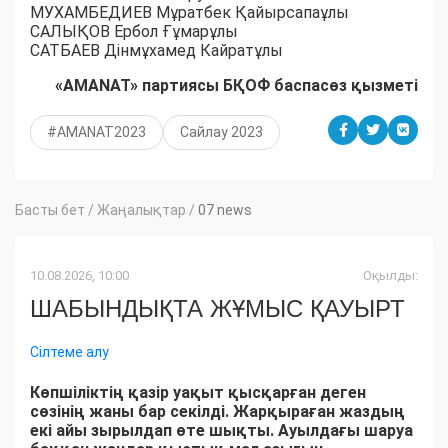
МУХАМБЕДИЕВ Мұратбек Қайырсапаұлы
САЛЫҚОВ Ербол Ғұмарұлы
САТБАЕВ Дінмұхамед Кайратұлы
«AMANAT» партиясы БҚОФ баспасөз қызметі
#AMANAT2023
Сайлау 2023
Басты бет
/
Жаңалықтар
/
07 news
10.08.2026, 10:00
Оқылды:
ШАБЫНДЫҚТА ЖҰМЫС ҚАУЫРТ
Сілтеме алу
Көпшіліктің қазір уақыт қысқарған деген
сөзінің жаны бар секілді. Жарқыраған жаздың
екі айы зырылдап өте шықты. Ауылдағы шаруа