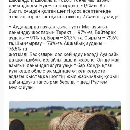
шабындық шабылып, 1628,7 тонна мал азығы
дайындалды. Бұл – жоспардың 70,9%-ы. Ал
былтырғыдан қалған шөпті қоса есептегенде
аталған көрсеткіш қажеттіліктің 77%-ын құрайды.
– Аудандарда науқан қыза түсті. Мал азығын
дайындау жоспарын Теректі – 97%-ға, Бәйтерек
ауданы – 91%-ға, Бөрлі – 81,3%-ға, Сырым – 79,6%-
ға, Шыңғырлау – 78%-ға, Ақжайық ауданы –
76,5%-ға
жеткізді. Басқалары сәл кейіндеу келеді. Ауа райы
да шөп шабуға қолайлы, ашық-жарық. Әлі де мал
азығын дайындап алуға уақыт бар. Сондықтан
күні кеше облыс әкімдігінде өткен кеңесте
алдағы қыстаққа шөптің жыл жарымдық қорын
дайындауға тапсырма берілді, – деді Рүстем
Мүлкәйұлы.