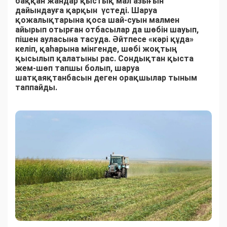
баққан жандар қыстық мал азығын
дайындауға қарқын үстеді. Шаруа
қожалықтарына қоса шай-суын малмен
айырып отырған отбасылар да шөбін шауып,
пішен ауласына тасуда. Әйтпесе «кәрі құда»
келіп, қаһарына мінгенде, шөбі жоқтың
қысылып қалатыны рас. Сондықтан қыста
жем-шөп тапшы болып, шаруа
шатқаяқтанбасын деген орақшылар тыным
таппайды.