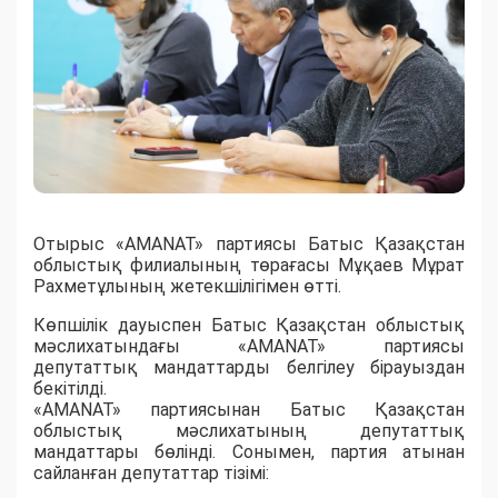
Отырыс «AMANAT» партиясы Батыс Қазақстан
облыстық филиалының төрағасы Мұқаев Мұрат
Рахметұлының жетекшілігімен өтті.
Көпшілік дауыспен Батыс Қазақстан облыстық
мәслихатындағы «AMANAT» партиясы
депутаттық мандаттарды белгілеу бірауыздан
бекітілді.
«AMANAT» партиясынан Батыс Қазақстан
облыстық мәслихатының депутаттық
мандаттары бөлінді. Сонымен, партия атынан
сайланған депутаттар тізімі: