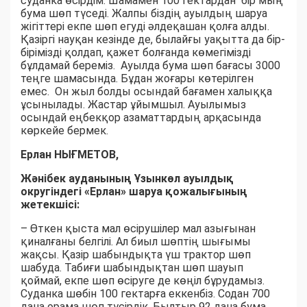
суданка өсірдім. Шамамен 100 гектардан бір мың
бума шөп түседі. Жалпы біздің ауылдың шаруа
жігіттері екпе шөп егуді әлдеқашан қолға алды.
Қазіргі науқан кезінде де, былайғы уақытта да бір-
бірімізді қолдап, қажет болғанда көмегімізді
бұлдамай береміз. Ауылда бума шөп бағасы 3000
теңге шамасында. Бұдан жоғары көтерілген
емес. Он жыл болды осындай бағамен халыққа
ұсынылады. Жастар ұйымшыл. Ауылымыз
осындай еңбекқор азаматтардың арқасында
көркейе бермек.
Ерлан НЫҒМЕТОВ,
Жәнібек ауданының Ұзынкөл ауылдық
округіндегі «Ерлан» шаруа қожалығының
жетекшісі:
– Өткен қыста мал өсірушілер мал азығынан
қиналғаны белгілі. Ал биыл шөптің шығымы
жақсы. Қазір шабындықта үш трактор шөп
шабуда. Табиғи шабындықтан шөп шауып
қоймай, екпе шөп өсіруге де көңіл бұрудамыз.
Суданка шөбін 100 гектарға еккенбіз. Содан 700
дана орама шөп түсірдік. Былтыр 92 дана бума