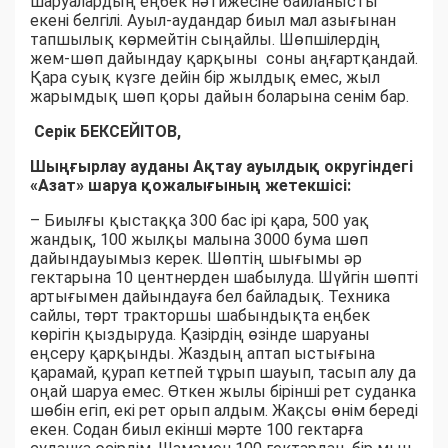
шаруалардың еңбек нәтижесіне байланысты
екені белгілі. Ауыл-аудандар биыл мал азығынан
тапшылық көрмейтін сыңайлы. Шөпшілердің
жем-шөп дайындау қарқыны соны аңғартқандай.
Қара суық күзге дейін бір жылдық емес, жыл
жарымдық шөп қоры дайын боларына сенім бар.
Серік БЕКСЕЙІТОВ,
Шыңғырлау ауданы Ақтау ауылдық округіндегі
«Азат» шаруа қожалығының жетекшісі:
– Биылғы қыстаққа 300 бас ірі қара, 500 уақ
жандық, 100 жылқы малына 3000 бума шөп
дайындауымыз керек. Шөптің шығымы әр
гектарына 10 центнерден шабылуда. Шүйгін шөпті
артығымен дайындауға бел байладық. Техника
сайлы, төрт тракторшы шабындықта еңбек
көрігін қыздыруда. Қазірдің өзінде шаруаны
еңсеру қарқынды. Жаздың аптап ыстығына
қарамай, қурап кетпей тұрып шауып, тасып алу да
оңай шаруа емес. Өткен жылы бірінші рет суданка
шөбін егіп, екі рет орып алдым. Жақсы өнім береді
екен. Содан биыл екінші мәрте 100 гектарға