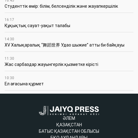
16:45
Студенттік өмір: білім, белсенділік және жауапкершілік
16:17
Құқықтық сауат-уақыт талабы
14:30
XV Халықаралық “舞蹈世界 Удао шыжие” атты би байқауы
11:30
Жас сарбаздар жауынгерлік қызметке кірісті
10:30
Ел ағасына құрмет
ӘЛЕМ
ҚАЗАҚСТАН
БАТЫС ҚАЗАҚСТАН ОБЛЫСЫ
БҚО АУДАНДАРЫ