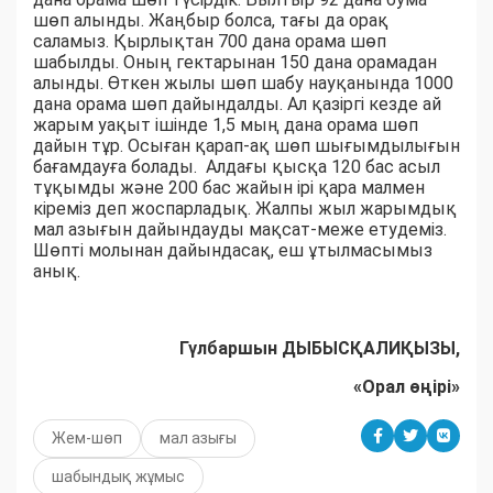
шөп алынды. Жаңбыр болса, тағы да орақ
саламыз. Қырлықтан 700 дана орама шөп
шабылды. Оның гектарынан 150 дана орамадан
алынды. Өткен жылы шөп шабу науқанында 1000
дана орама шөп дайындалды. Ал қазіргі кезде ай
жарым уақыт ішінде 1,5 мың дана орама шөп
дайын тұр. Осыған қарап-ақ шөп шығымдылығын
бағамдауға болады. Алдағы қысқа 120 бас асыл
тұқымды және 200 бас жайын ірі қара малмен
кіреміз деп жоспарладық. Жалпы жыл жарымдық
мал азығын дайындауды мақсат-меже етудеміз.
Шөпті молынан дайындасақ, еш ұтылмасымыз
анық.
Гүлбаршын ДЫБЫСҚАЛИҚЫЗЫ,
«Орал өңірі»
Жем-шөп
мал азығы
шабындық жұмыс