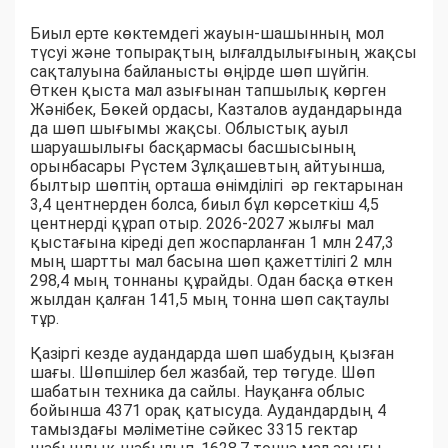
Биыл ерте көктемдегі жауын-шашынның мол
түсуі және топырақтың ылғалдылығының жақсы
сақталуына байланысты өңірде шөп шүйгін.
Өткен қыста мал азығынан тапшылық көрген
Жәнібек, Бөкей ордасы, Казталов аудандарында
да шөп шығымы жақсы. Облыстық ауыл
шаруашылығы басқармасы басшысының
орынбасары Рүстем Зұлқашевтың айтуынша,
былтыр шөптің орташа өнімділігі әр гектарынан
3,4 центнерден болса, биыл бұл көрсеткіш 4,5
центнерді құрап отыр. 2026-2027 жылғы мал
қыстағына кіреді деп жоспарланған 1 млн 247,3
мың шартты мал басына шөп қажеттілігі 2 млн
298,4 мың тоннаны құрайды. Одан басқа өткен
жылдан қалған 141,5 мың тонна шөп сақтаулы
тұр.
Қазіргі кезде аудандарда шөп шабудың қызған
шағы. Шөпшілер бел жазбай, тер төгуде. Шөп
шабатын техника да сайлы. Науқанға облыс
бойынша 4371 орақ қатысуда. Аудандардың 4
тамыздағы мәліметіне сәйкес 3315 гектар