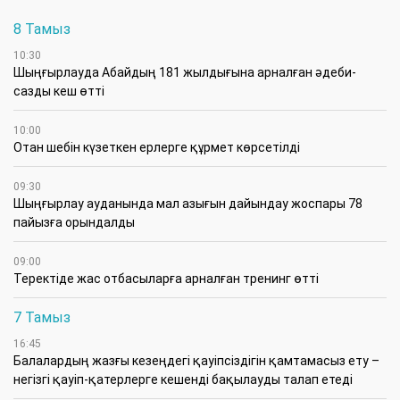
8 Тамыз
10:30
Шыңғырлауда Абайдың 181 жылдығына арналған әдеби-
сазды кеш өтті
10:00
Отан шебін күзеткен ерлерге құрмет көрсетілді
09:30
​Шыңғырлау ауданында мал азығын дайындау жоспары 78
пайызға орындалды
09:00
​Теректіде жас отбасыларға арналған тренинг өтті
7 Тамыз
16:45
Балалардың жазғы кезеңдегі қауіпсіздігін қамтамасыз ету –
негізгі қауіп-қатерлерге кешенді бақылауды талап етеді