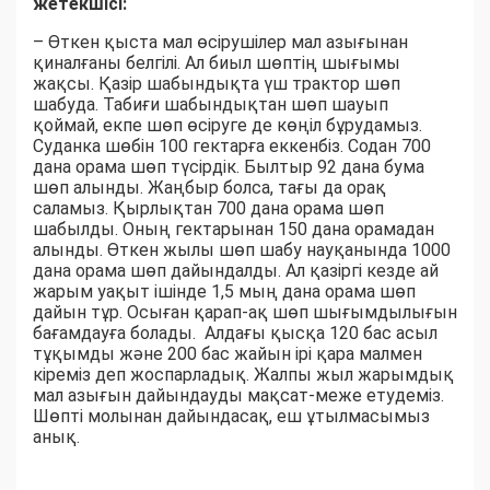
жетекшісі:
– Өткен қыста мал өсірушілер мал азығынан
қиналғаны белгілі. Ал биыл шөптің шығымы
жақсы. Қазір шабындықта үш трактор шөп
шабуда. Табиғи шабындықтан шөп шауып
қоймай, екпе шөп өсіруге де көңіл бұрудамыз.
Суданка шөбін 100 гектарға еккенбіз. Содан 700
дана орама шөп түсірдік. Былтыр 92 дана бума
шөп алынды. Жаңбыр болса, тағы да орақ
саламыз. Қырлықтан 700 дана орама шөп
шабылды. Оның гектарынан 150 дана орамадан
алынды. Өткен жылы шөп шабу науқанында 1000
дана орама шөп дайындалды. Ал қазіргі кезде ай
жарым уақыт ішінде 1,5 мың дана орама шөп
дайын тұр. Осыған қарап-ақ шөп шығымдылығын
бағамдауға болады. Алдағы қысқа 120 бас асыл
тұқымды және 200 бас жайын ірі қара малмен
кіреміз деп жоспарладық. Жалпы жыл жарымдық
мал азығын дайындауды мақсат-меже етудеміз.
Шөпті молынан дайындасақ, еш ұтылмасымыз
анық.