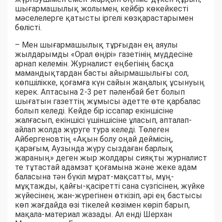
шығармашылық жолымен, кейбір көкейкесті
мәселелерге қатысты іргелі көзқарастарымен
бөлісті.
– Мен шығармашылық тұрғыдан ең аяулы
жылдарымды «Орал өңірі» газетінің мүддесіне
арнап келемін. Журналист еңбегінің басқа
мамандықтардан басты айырмашылығы сол,
көпшілікке, қоғамға күн сайын жаңалық ұсынуың
керек. Аптасына 2-3 рет пәленбай бет болып
шығатын газеттің жұмысы әдетте өте қарбалас
болып келеді. Кейде бір іссапар екіншісіне
жалғасып, екіншісі үшіншісіне ұласып, апталап-
айлап жолда жүруге тура келеді. Төлеген
Айбергеновтің «Ақын болу оңай деймісің,
қарағым, Аузында жүру сыздаған барлық
жараның» деген жыр жолдары сияқты журналист
те тұтастай адамзат қоғамына және жеке адам
баласына тән бүкіл мұрат-мақсатты, мұң-
мұқтажды, қайғы-қасіретті сана сүзгісінен, жүйке
жүйесінен, жан-жүрегінен өткізіп, әрі ең бастысы
көп жағдайда өзі тікелей көзімен көріп барып,
мақала-материал жазады. Ал енді Шерхан