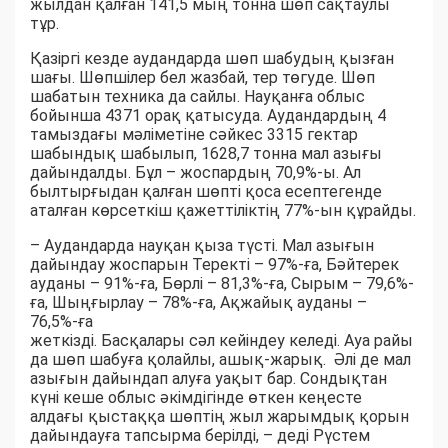
жылдан қалған 141,5 мың тонна шөп сақтаулы
тұр.
Қазіргі кезде аудандарда шөп шабудың қызған
шағы. Шөпшілер бел жазбай, тер төгуде. Шөп
шабатын техника да сайлы. Науқанға облыс
бойынша 4371 орақ қатысуда. Аудандардың 4
тамыздағы мәліметіне сәйкес 3315 гектар
шабындық шабылып, 1628,7 тонна мал азығы
дайындалды. Бұл – жоспардың 70,9%-ы. Ал
былтырғыдан қалған шөпті қоса есептегенде
аталған көрсеткіш қажеттіліктің 77%-ын құрайды.
– Аудандарда науқан қыза түсті. Мал азығын
дайындау жоспарын Теректі – 97%-ға, Бәйтерек
ауданы – 91%-ға, Бөрлі – 81,3%-ға, Сырым – 79,6%-
ға, Шыңғырлау – 78%-ға, Ақжайық ауданы –
76,5%-ға
жеткізді. Басқалары сәл кейіндеу келеді. Ауа райы
да шөп шабуға қолайлы, ашық-жарық. Әлі де мал
азығын дайындап алуға уақыт бар. Сондықтан
күні кеше облыс әкімдігінде өткен кеңесте
алдағы қыстаққа шөптің жыл жарымдық қорын
дайындауға тапсырма берілді, – деді Рүстем