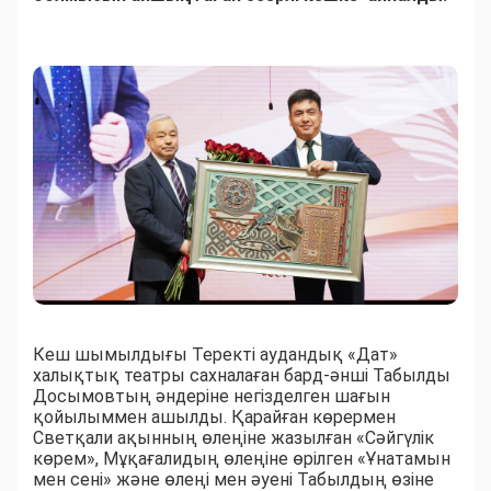
Кеш шымылдығы Теректі аудандық «Дат»
халықтық театры сахналаған бард-әнші Табылды
Досымовтың әндеріне негізделген шағын
қойылыммен ашылды. Қарайған көрермен
Светқали ақынның өлеңіне жазылған «Сәйгүлік
көрем», Мұқағалидың өлеңіне өрілген «Ұнатамын
мен сені» және өлеңі мен әуені Табылдың өзіне