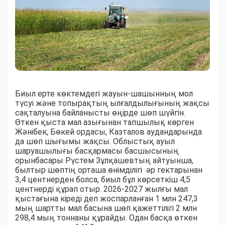
Биыл ерте көктемдегі жауын-шашынның мол
түсуі және топырақтың ылғалдылығының жақсы
сақталуына байланысты өңірде шөп шүйгін.
Өткен қыста мал азығынан тапшылық көрген
Жәнібек, Бөкей ордасы, Казталов аудандарында
да шөп шығымы жақсы. Облыстық ауыл
шаруашылығы басқармасы басшысының
орынбасары Рүстем Зұлқашевтың айтуынша,
былтыр шөптің орташа өнімділігі әр гектарынан
3,4 центнерден болса, биыл бұл көрсеткіш 4,5
центнерді құрап отыр. 2026-2027 жылғы мал
қыстағына кіреді деп жоспарланған 1 млн 247,3
мың шартты мал басына шөп қажеттілігі 2 млн
298,4 мың тоннаны құрайды. Одан басқа өткен