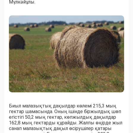
Мүлкәйұлы.
Биыл малазықтық дақылдар көлемі 215,3 мың
гектар шамасында. Оның ішінде біржылдық шөп
егістігі 50,2 мың гектар, көпжылдық дақылдар
162,8 мың гектарды құрайды. Жалпы өңірде жыл
санап малазықтық дақыл өсірушілер қатары