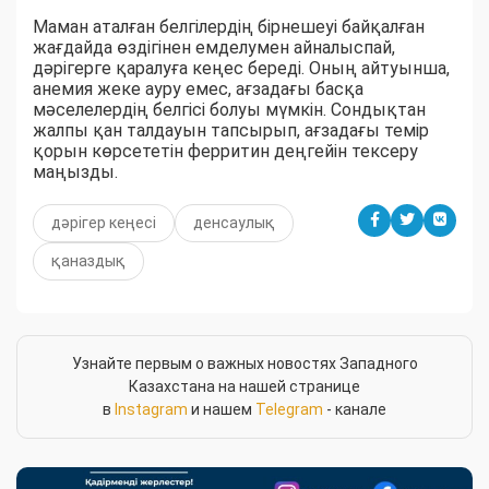
Маман аталған белгілердің бірнешеуі байқалған
жағдайда өздігінен емделумен айналыспай,
дәрігерге қаралуға кеңес береді. Оның айтуынша,
анемия жеке ауру емес, ағзадағы басқа
мәселелердің белгісі болуы мүмкін. Сондықтан
жалпы қан талдауын тапсырып, ағзадағы темір
қорын көрсететін ферритин деңгейін тексеру
маңызды.
дәрігер кеңесі
денсаулық
қаназдық
Узнайте первым о важных новостях Западного
Казахстана на нашей странице
в
Instagram
и нашем
Telegram
- канале