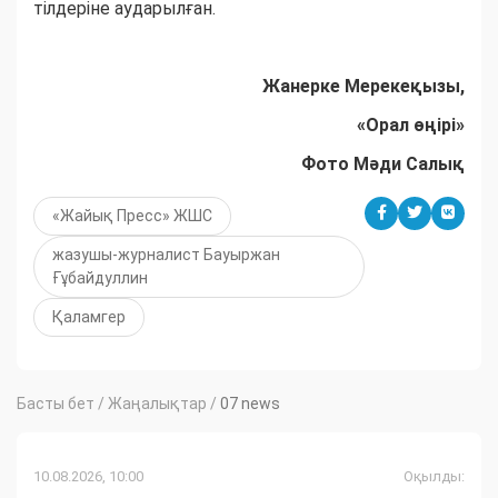
тілдеріне аударылған.
Жанерке Мерекеқызы,
«Орал өңірі»
Фото Мәди Салық
«Жайық Пресс» ЖШС
жазушы-журналист Бауыржан
Ғұбайдуллин
Қаламгер
Басты бет
/
Жаңалықтар
/
07 news
10.08.2026, 10:00
Оқылды: