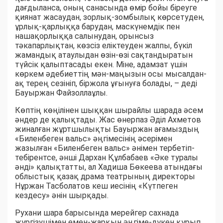
дағдыланса, оның санасында өмір бойы біреуге
қиянат жасаудан, зорлық-зомбылық көрсетуден,
ұрлық-қарлыққа барудан, маскүнемдік пен
нашақорлыққа салынудан, орынсыз
тәкапарлықтан, көзсіз еліктеуден жалпы, бүкіл
жамандық атаулыдан өзін-өзі сақтандыратын
түйсік қалыптасады екен. Міне, адамзат үшін
көркем әдебиеттің мән-маңызын осы мысалдан-
ақ терең сезініп, біржола ұғынуға болады, – деді
Бауыржан Файзоллаұлы.
Көптің көңілінен шыққан шырайлы шарада әсем
әндер де қалықтады. Жас өнерпаз Әділ Ахметов
жиналған жұртшылықты Бауыржан ағамыздың
«Биленбеген вальс» әңгімесінің әсерімен
жазылған «Биленбеген вальс» әнімен тербетіп-
тебірентсе, әнші Дархан Құлбабаев «Әке туралы
әнді» қалықтатты, ал Хадиша Бөкеева атындағы
облыстық қазақ драма театрының директоры
Нұржан Тасболатов кеш иесінің «Күтпеген
кездесу» әнін шырқады.
Рухани шара барысында мерейгер сахнада
жүргізушімен емен-жарқын әңгіме-дүкен құрып,