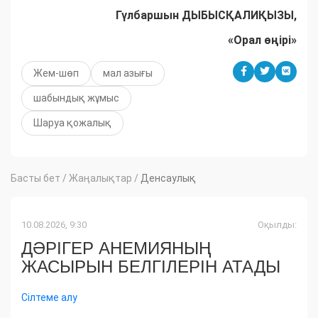
Гүлбаршын ДЫБЫСҚАЛИҚЫЗЫ,
«Орал өңірі»
Жем-шөп
мал азығы
шабындық жұмыс
Шаруа қожалық
Басты бет
/
Жаңалықтар
/
Денсаулық
10.08.2026, 9:30
Оқылды:
ДӘРІГЕР АНЕМИЯНЫҢ
ЖАСЫРЫН БЕЛГІЛЕРІН АТАДЫ
Сілтеме алу