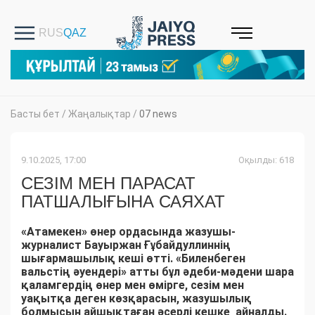
Басты бет
/
Жаңалықтар
/
07 news
9.10.2025, 17:00
Оқылды: 618
СЕЗІМ МЕН ПАРАСАТ
ПАТШАЛЫҒЫНА САЯХАТ
«Атамекен» өнер ордасында жазушы-
журналист Бауыржан Ғұбайдуллиннің
шығармашылық кеші өтті. «Биленбеген
вальстің әуендері» атты бұл әдеби-мәдени шара
қаламгердің өнер мен өмірге, сезім мен
уақытқа деген көзқарасын, жазушылық
болмысын айшықтаған әсерлі кешке айналды.