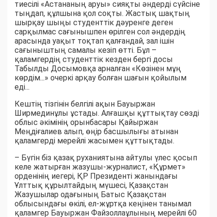
тиесілі «Астананың аруы» сияқты әндерді сүйсіне
тыңдап, құлшына қол соқты. Жастық шақтың
шырқау шыңы студенттік дәуренге деген
сарқылмас сағынышпен өрілген сол әндердің
арасында уақыт тоқтап қалғандай, зал ішін
сағыныштың самалы кезіп өтті. Бұл –
қаламгердің студенттік кезден бергі досы
Табылды Досымовқа арналған «Көзінен мұң
көрдім...» очеркі арқау болған шағын қойылым
еді...
Кештің тізгінін белгілі ақын Бауыржан
Ширмединұлы ұстады. Алғашқы құттықтау сөзді
облыс әкімінің орынбасары Қайыржан
Меңдіғалиев алып, өңір басшылығы атынан
қаламгерді мерейлі жасымен құттықтады.
– Бүгін біз қазақ руханиятына айтулы үлес қосып
келе жатырған жазушы-журналист, «Құрмет»
орденінің иегері, ҚР Президенті жанындағы
Ұлттық құрылтайдың мүшесі, Қазақстан
Жазушылар одағының Батыс Қазақстан
облысындағы өкілі, ел-жұртқа кеңінен танымал
қаламгер Бауыржан Файзоллаұлының мерейлі 60