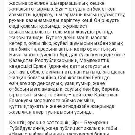
жасына арналған шығармашылық кешке
жиналып отырмыз. Бұл – ел үшін еңбек еткен
азаматты қадірлеу, шығармашылығын құрметтеу,
рухани қазынамызды дәріптеу кеші. Өңір жұрты
сізді қаламы қарымды журналист,
шығармашылығы толымды жазушы ретінде
жақсы таниды. Бүгінге дейін мәнді мәселе
көтеріп, ойлы пікір, жүйелі жұмысыңызбен халық
пен биліктің арасына алтын көпір орнаттыңыз.
Биылғы қыркүйектің бірі, дәл туған күніңізде сізге
Қазақстан Республикасының Мемлекеттік
кеңесшісі Ерлан Қариннің құттықтаухатын
жеткізіп, облыс әкімінің атынан иығыңызға шапан
жапқан болатынбыз. Сол жолғыдай бүгін де
өзіңізге зор денсаулық, ұзақ ғұмыр, және
отбасыңызға амандық-саулық пен бақ-береке,
ырыс-ынтымақ тілеймін, – дей келе Қайыржан
Ермекұлы мерейгерге облыс әкімінің
құттықтаухатын және этнодизайн жанрында
жазылған өнер туындысын ұсынды.
Кештің ерекше сәттерінің бірі – Бауыржан
Ғұбайдуллиннің жаңа публицистикалық кітабы –
«Намыс найзағайының» тұсаукесері болды.