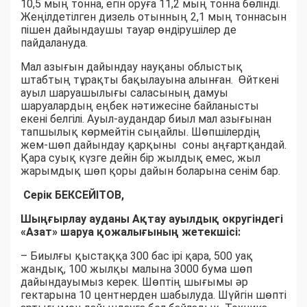
10,5 мың тонна, егін оруға 11,2 мың тонна бөлінді.
Жеңілдетілген дизель отынның 2,1 мың тоннасын
пішен дайындаушы тауар өндірушілер де
пайдалануда.
Мал азығын дайындау науқаны облыстық
штабтың тұрақты бақылауына алынған. Өйткені
ауыл шаруашылығы саласының дамуы
шаруалардың еңбек нәтижесіне байланысты
екені белгілі. Ауыл-аудандар биыл мал азығынан
тапшылық көрмейтін сыңайлы. Шөпшілердің
жем-шөп дайындау қарқыны соны аңғартқандай.
Қара суық күзге дейін бір жылдық емес, жыл
жарымдық шөп қоры дайын боларына сенім бар.
Серік БЕКСЕЙІТОВ,
Шыңғырлау ауданы Ақтау ауылдық округіндегі
«Азат» шаруа қожалығының жетекшісі:
– Биылғы қыстаққа 300 бас ірі қара, 500 уақ
жандық, 100 жылқы малына 3000 бума шөп
дайындауымыз керек. Шөптің шығымы әр
гектарына 10 центнерден шабылуда. Шүйгін шөпті