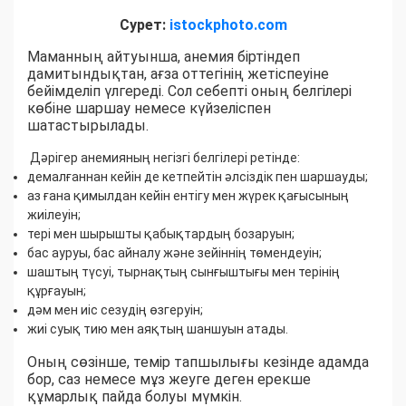
Сурет:
istockphoto.com
Маманның айтуынша, анемия біртіндеп
дамитындықтан, ағза оттегінің жетіспеуіне
бейімделіп үлгереді. Сол себепті оның белгілері
көбіне шаршау немесе күйзеліспен
шатастырылады.
Дәрігер анемияның негізгі белгілері ретінде:
демалғаннан кейін де кетпейтін әлсіздік пен шаршауды;
аз ғана қимылдан кейін ентігу мен жүрек қағысының
жиілеуін;
тері мен шырышты қабықтардың бозаруын;
бас ауруы, бас айналу және зейіннің төмендеуін;
шаштың түсуі, тырнақтың сынғыштығы мен терінің
құрғауын;
дәм мен иіс сезудің өзгеруін;
жиі суық тию мен аяқтың шаншуын атады.
Оның сөзінше, темір тапшылығы кезінде адамда
бор, саз немесе мұз жеуге деген ерекше
құмарлық пайда болуы мүмкін.