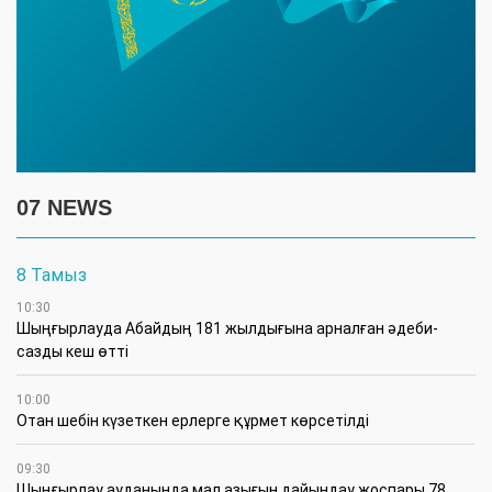
07 NEWS
8 Тамыз
10:30
Шыңғырлауда Абайдың 181 жылдығына арналған әдеби-
сазды кеш өтті
10:00
Отан шебін күзеткен ерлерге құрмет көрсетілді
09:30
​Шыңғырлау ауданында мал азығын дайындау жоспары 78