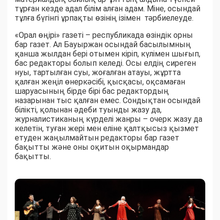
тұрған кезде адал білім алған адам. Міне, осындай
тұлға бүгінгі ұрпақты өзінің ізімен тәрбиелеуде.
«Орал өңірі» газеті – республикада өзіндік орны
бар газет. Ал Бауыржан осындай басылымның
қанша жылдан бері отымен кіріп, күлімен шығып,
бас редакторы болып келеді. Осы елдің сиреген
нуы, тартылған суы, жоғалған атауы, жұртта
қалған жеңіл өнеркәсібі, қысқасы, оқсамаған
шаруасының бірде бірі бас редактордың
назарынан тыс қалған емес. Сондықтан осындай
білікті, қолынан әдеби туынды жазу да,
журналистиканың күрделі жанры – очерк жазу да
келетін, туған жері мен еліне қалтқысыз қызмет
етуден жаңылмайтын редакторы бар газет
бақытты және оны оқитын оқырмандар
бақытты.