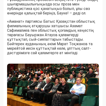
шығармашылығыңызда осы проза мен
публицистика қос қанатыңыз болып, ұлы сөз
өнерінде қалықтай беріңіз, Бауке! – деді ол.
«Аманат» партиясы Батыс Қазақстан облыстық
филиалының атқарушы хатшысы Азамат
Сафималиев пен облыстық қоғамдық кеңестің
төрағасы Бауыржан Атауов қаламгерді
құттықтап, сый-сияпаттарын табыстады.
Бәйтерек ауданының әкімі Марат Тоқжанов та
мерейтой иесін құттықтай келе, ұлттық салт-
дәстүрімізге сай қаламгерге ат мінгізді.