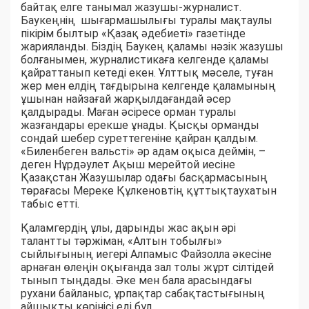
байтақ елге танымал жазушы-журналист.
Баукеңнің шығармашылығы туралы мақтаулы
пікірім былтыр «Қазақ әдебиеті» газетінде
жарияланды. Біздің Баукең қаламы нәзік жазушы
болғанымен, журналистикаға келгенде қаламы
қайраттанып кетеді екен. Ұлттық мәселе, туған
жер мен елдің тағдырына келгенде қаламының
ұшынан найзағай жарқылдағандай әсер
қалдырады. Маған әсіресе орман туралы
жазғандары ерекше ұнады. Қысқы орманды
сондай шебер суреттегеніне қайран қалдым.
«Биленбеген вальсті» әр адам оқыса деймін, –
деген Нұрдәулет Ақыш мерейтой иесіне
Қазақстан Жазушылар одағы басқармасының
төрағасы Мереке Құлкеновтің құттықтаухатын
табыс етті.
Қаламгердің ұлы, дарынды жас ақын әрі
талантты тәржіман, «Алтын тобылғы»
сыйлығының иегері Алпамыс Файзолла әкесіне
арнаған өлеңін оқығанда зал толы жұрт сілтідей
тынып тыңдады. Әке мен бала арасындағы
рухани байланыс, ұрпақтар сабақтастығының
айшықты көрінісі еді бұл.