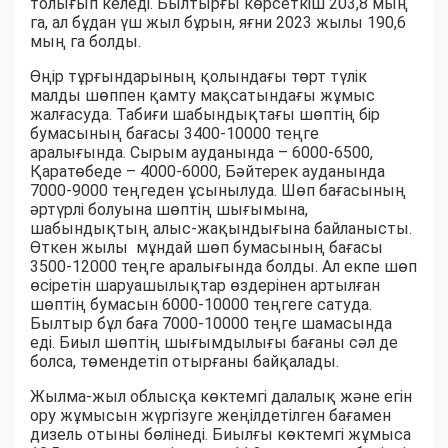
толығып келеді. Былтырғы көрсеткіш 203,8 мың
га, ал бұдан үш жыл бұрын, яғни 2023 жылы 190,6
мың га болды.
Өңір тұрғындарының қолындағы төрт түлік
малды шөппен қамту мақсатындағы жұмыс
жалғасуда. Табиғи шабындықтағы шөптің бір
бумасының бағасы 3400-10000 теңге
аралығында. Сырым ауданында – 6000-6500,
Қаратөбеде – 4000-6000, Бәйтерек ауданында
7000-9000 теңгеден ұсынылуда. Шөп бағасының
әртүрлі болуына шөптің шығымына,
шабындықтың алыс-жақындығына байланысты.
Өткен жылы мұндай шөп бумасының бағасы
3500-12000 теңге аралығында болды. Ал екпе шөп
өсіретін шаруашылықтар өздерінен артылған
шөптің бумасын 6000-10000 теңгеге сатуда.
Былтыр бұл баға 7000-10000 теңге шамасында
еді. Биыл шөптің шығымдылығы бағаны сәл де
болса, төмендетіп отырғаны байқалады.
Жылма-жыл облысқа көктемгі далалық және егін
ору жұмысын жүргізуге жеңілдетілген бағамен
дизель отыны бөлінеді. Биылғы көктемгі жұмыса