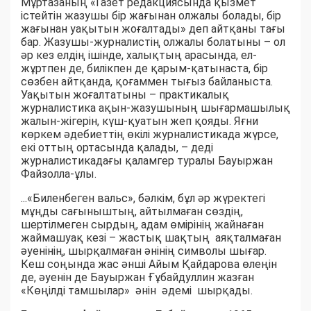
Мұртазаның «Газет редакциясында қызмет
істейтін жазушы бір жағынан олжалы болады, бір
жағынан уақытын жоғалтады» деп айтқаны тағы
бар. Жазушы-журналистің олжалы болатыны – ол
әр кез елдің ішінде, халықтың арасында, ел-
жұртпен де, билікпен де қарым-қатынаста, бір
сөзбен айтқанда, қоғаммен тығыз байланыста.
Уақытын жоғалтатыны – практикалық
журналистика ақын-жазушының шығармашылық
жалын-жігерін, күш-қуатын жеп қояды. Яғни
көркем әдебиеттің өкілі журналистикада жүрсе,
екі оттың ортасында қалады, – деді
журналистикадағы қаламгер туралы Бауыржан
Файзолла-ұлы.
...«Биленбеген вальс», бәлкім, бұл әр жүректегі
мұңды сағыныштың, айтылмаған сөздің,
шертілмеген сырдың, адам өмірінің жайнаған
жаймашуақ кезі – жастық шақтың аяқталмаған
әуенінің, шырқалмаған әнінің символы шығар.
Кеш соңында жас әнші Айым Қайдарова өлеңін
де, әуенін де Бауыржан Ғұбайдуллин жазған
«Көңілді тамшылар» әнін әдемі шырқады.