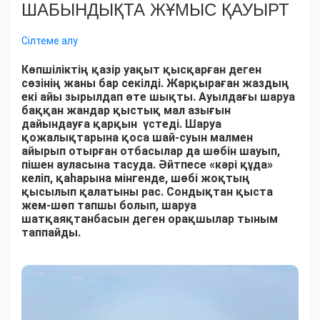
ШАБЫНДЫҚТА ЖҰМЫС ҚАУЫРТ
Сілтеме алу
Көпшіліктің қазір уақыт қысқарған деген
сөзінің жаны бар секілді. Жарқыраған жаздың
екі айы зырылдап өте шықты. Ауылдағы шаруа
баққан жандар қыстық мал азығын
дайындауға қарқын үстеді. Шаруа
қожалықтарына қоса шай-суын малмен
айырып отырған отбасылар да шөбін шауып,
пішен ауласына тасуда. Әйтпесе «кәрі құда»
келіп, қаһарына мінгенде, шөбі жоқтың
қысылып қалатыны рас. Сондықтан қыста
жем-шөп тапшы болып, шаруа
шатқаяқтанбасын деген орақшылар тыным
таппайды.