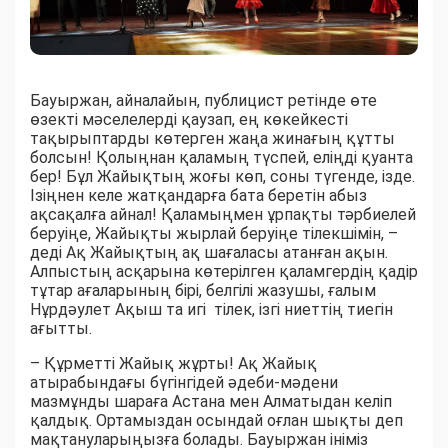
Бауыржан, айналайын, публицист ретінде өте
өзекті мәселелерді қаузап, ең көкейкесті
тақырыптарды көтерген жаңа жинағың құтты
болсын! Қолыңнан қаламың түспей, еліңді қуанта
бер! Бұл Жайықтың жоғы көп, соны түгенде, ізде.
Ізіңнен келе жатқандарға бата беретін абыз
ақсақалға айнал! Қаламыңмен ұрпақты тәрбиелей
беруіңе, Жайықты жырлай беруіңе тілекшімін, –
деді Ақ Жайықтың ақ шағаласы атанған ақын.
Алпыстың асқарына көтерілген қаламгердің қадір
тұтар ағаларының бірі, белгілі жазушы, ғалым
Нұрдәулет Ақыш та игі тілек, ізгі ниеттің тиегін
ағытты.
– Құрметті Жайық жұрты! Ақ Жайық
атырабындағы бүгінгідей әдеби-мәдени
мазмұнды шараға Астана мен Алматыдан келіп
қалдық. Ортамыздан осындай оғлан шықты деп
мақтануларыңызға болады. Бауыржан ініміз