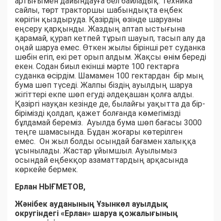
артығымен дайындауға бел байладық. Техника
сайлы, төрт тракторшы шабындықта еңбек
көрігін қыздыруда. Қазірдің өзінде шаруаны
еңсеру қарқынды. Жаздың аптап ыстығына
қарамай, қурап кетпей тұрып шауып, тасып алу да
оңай шаруа емес. Өткен жылы бірінші рет суданка
шөбін егіп, екі рет орып алдым. Жақсы өнім береді
екен. Содан биыл екінші мәрте 100 гектарға
суданка өсірдім. Шамамен 100 гектардан бір мың
бума шөп түседі. Жалпы біздің ауылдың шаруа
жігіттері екпе шөп егуді әлдеқашан қолға алды.
Қазіргі науқан кезінде де, былайғы уақытта да бір-
бірімізді қолдап, қажет болғанда көмегімізді
бұлдамай береміз. Ауылда бума шөп бағасы 3000
теңге шамасында. Бұдан жоғары көтерілген
емес. Он жыл болды осындай бағамен халыққа
ұсынылады. Жастар ұйымшыл. Ауылымыз
осындай еңбекқор азаматтардың арқасында
көркейе бермек.
Ерлан НЫҒМЕТОВ,
Жәнібек ауданының Ұзынкөл ауылдық
округіндегі «Ерлан» шаруа қожалығының