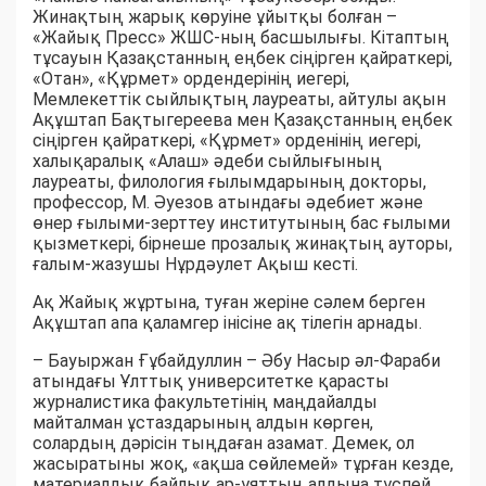
Жинақтың жарық көруіне ұйытқы болған –
«Жайық Пресс» ЖШС-ның басшылығы. Кітаптың
тұсауын Қазақстанның еңбек сіңірген қайраткері,
«Отан», «Құрмет» ордендерінің иегері,
Мемлекеттік сыйлықтың лауреаты, айтулы ақын
Ақұштап Бақтыгереева мен Қазақстанның еңбек
сіңірген қайраткері, «Құрмет» орденінің иегері,
халықаралық «Алаш» әдеби сыйлығының
лауреаты, филология ғылымдарының докторы,
профессор, М. Әуезов атындағы әдебиет және
өнер ғылыми-зерттеу институтының бас ғылыми
қызметкері, бірнеше прозалық жинақтың ауторы,
ғалым-жазушы Нұрдәулет Ақыш кесті.
Ақ Жайық жұртына, туған жеріне сәлем берген
Ақұштап апа қаламгер інісіне ақ тілегін арнады.
– Бауыржан Ғұбайдуллин – Әбу Насыр әл-Фараби
атындағы Ұлттық университетке қарасты
журналистика факультетінің маңдайалды
майталман ұстаздарының алдын көрген,
солардың дәрісін тыңдаған азамат. Демек, ол
жасыратыны жоқ, «ақша сөйлемей» тұрған кезде,
материалдық байлық ар-ұяттың алдына түспей