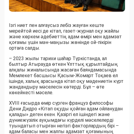
Ізгі ниет пен алғаусыз лебіз жауған кеште
мерейтой иесі де кітап, газет-журнал оқу жайлы
және көркем әдебиеттің адам өмірі мен адамзат
қоғамы үшін мән-маңызы жөнінде ой-пікірін
ортаға салды.
– 2023 жылы тарихи шаһар Түркістанда, ал
былтыр Атырауда өткен Ұлттық құрылтайдың
алқалы жиналысында жасаған баяндамасында
Мемлекет басшысы Қасым-Жомарт Тоқаев ел
ішінде, халық арасында кітап оқу мәдениетін күрт
жандандыру мәселесін көтерді. Бұл – өте
көкейкесті мәселе.
ХVІІІ ғасырда өмір сүрген француз философы
Дени Дидро «Кітап оқуды қойған адам ойланудан
қалады» деген екен. Қазіргі ел ішіндегі және
дүниежүзілік ауқымдағы күрделі мәселелерді
туындатып отырған негізгі факторлардың бірі –
адам баласы мен жалпы адамзат қоғамының