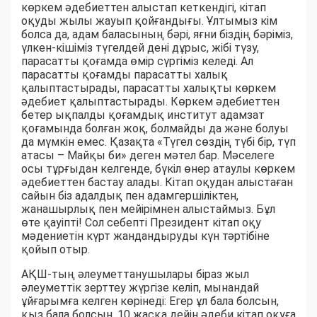
көркем әдебиеттен алыстап кеткендігі, кітап
оқуды жылы жауып қойғандығы. Ұлтымыз кім
болса да, адам баласының бәрі, яғни біздің бәріміз,
үлкен-кішіміз түгелдей дені дұрыс, жібі түзу,
парасатты қоғамда өмір сүргіміз келеді. Ал
парасатты қоғамды парасатты халық
қалыптастырады, парасатты халықты көркем
әдебиет қалыптастырады. Көркем әдебиеттен
бетер ықпалды қоғамдық институт адамзат
қоғамында болған жоқ, болмайды да және болуы
да мүмкін емес. Қазақта «Түгел сөздің түбі бір, түп
атасы – Майқы би» деген мәтел бар. Мәселеге
осы тұрғыдан келгенде, бүкіл өнер атаулы көркем
әдебиеттен бастау алады. Кітап оқудан алыстаған
сайын біз адалдық пен адамгершіліктен,
жанашырлық пен мейірімнен алыстаймыз. Бұл
өте қауіпті! Сол себепті Президент кітап оқу
мәдениетін күрт жандандыруды күн тәртібіне
қойып отыр.
АҚШ-тың әлеуметтанушылары біраз жыл
әлеуметтік зерттеу жүргізе келіп, мынандай
ұйғарымға келген көрінеді: Егер ұл бала болсын,
қыз бала болсын, 10 жасқа дейін әдеби кітап оқуға