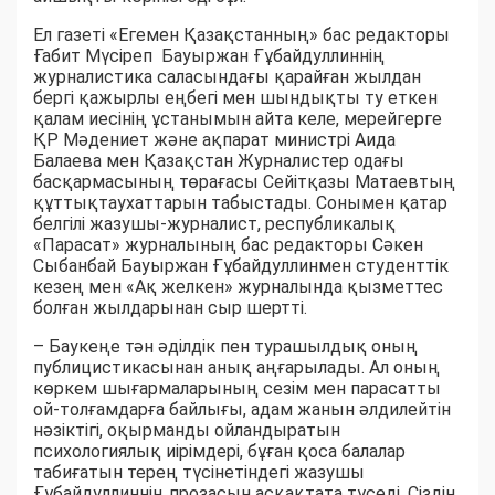
Ел газеті «Егемен Қазақстанның» бас редакторы
Ғабит Мүсіреп Бауыржан Ғұбайдуллиннің
журналистика саласындағы қарайған жылдан
бергі қажырлы еңбегі мен шындықты ту еткен
қалам иесінің ұстанымын айта келе, мерейгерге
ҚР Мәдениет және ақпарат министрі Аида
Балаева мен Қазақстан Журналистер одағы
басқармасының төрағасы Сейітқазы Матаевтың
құттықтаухаттарын табыстады. Сонымен қатар
белгілі жазушы-журналист, республикалық
«Парасат» журналының бас редакторы Сәкен
Сыбанбай Бауыржан Ғұбайдуллинмен студенттік
кезең мен «Ақ желкен» журналында қызметтес
болған жылдарынан сыр шертті.
– Баукеңе тән әділдік пен турашылдық оның
публицистикасынан анық аңғарылады. Ал оның
көркем шығармаларының сезім мен парасатты
ой-толғамдарға байлығы, адам жанын әлдилейтін
нәзіктігі, оқырманды ойландыратын
психологиялық иірімдері, бұған қоса балалар
табиғатын терең түсінетіндегі жазушы
Ғұбайдуллиннің прозасын асқақтата түседі. Сіздің