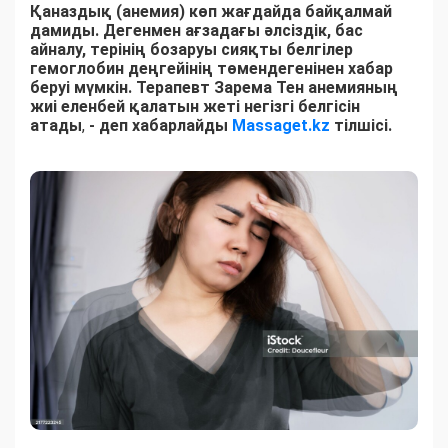
Қаназдық (анемия) көп жағдайда байқалмай
дамиды. Дегенмен ағзадағы әлсіздік, бас
айналу, терінің бозаруы сияқты белгілер
гемоглобин деңгейінің төмендегенінен хабар
беруі мүмкін. Терапевт Зарема Тен анемияның
жиі еленбей қалатын жеті негізгі белгісін
атады
,
- деп хабарлайды
Massaget.kz
тілшісі.