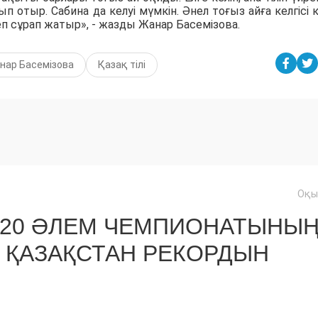
 отыр. Сабина да келуі мүмкін. Әнел тоғыз айға келгісі к
деп сұрап жатыр», - жазды Жанар Басемізова.
нар Басемізова
Қазақ тілі
Оқы
U20 ӘЛЕМ ЧЕМПИОНАТЫНЫ
 ҚАЗАҚСТАН РЕКОРДЫН