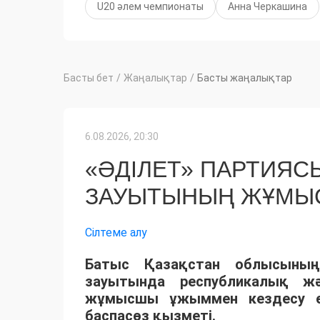
U20 әлем чемпионаты
Анна Черкашина
Басты бет
/
Жаңалықтар
/
Басты жаңалықтар
6.08.2026, 20:30
«ӘДІЛЕТ» ПАРТИЯС
ЗАУЫТЫНЫҢ ЖҰМЫ
Сілтеме алу
Батыс Қазақстан облысының
зауытында республикалық жә
жұмысшы ұжыммен кездесу өт
баспасөз қызметі.