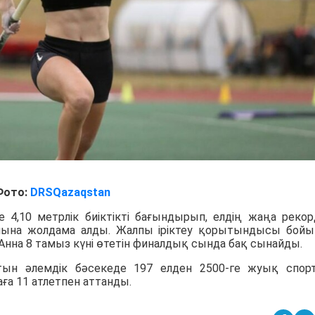
Фото:
DRSQazaqstan
е 4,10 метрлік биіктікті бағындырып, елдің жаңа реко
лына жолдама алды. Жалпы іріктеу қорытындысы бой
 Анна 8 тамыз күні өтетін финалдық сында бақ сынайды.
сатын әлемдік бәсекеде 197 елден 2500-ге жуық спо
ға 11 атлетпен аттанды.