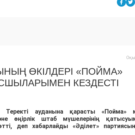
Оқы
ЫНЫҢ ӨКІЛДЕРІ «ПОЙМА»
СШЫЛАРЫМЕН КЕЗДЕСТІ
 Теректі ауданына қарасты «Пойма» 
не өңірлік штаб мүшелерінің қатысуы
ті, деп хабарлайды «Әділет» партиясы