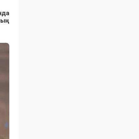
нда
ның