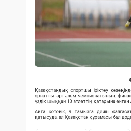
Қазақстандық спортшы іріктеу кезеңінд
орнатты әрі әлем чемпионатының фина
үздік шыққан 13 атлеттің қатарына енген
Айта кетейік, 9 тамызға дейін жалға
қатысуда, ал Қазақстан құрамасы бұл дода