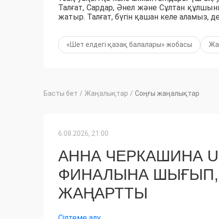
Талғат, Сардар, Әнел және Сұлтан құлшынып
жатыр. Талғат, бүгін қашан келе аламыз, 
«Шет елдегі қазақ балалары» жобасы
Жа
Басты бет
/
Жаңалықтар
/
Соңғы жаңалықтар
6.08.2026, 21:00
АННА ЧЕРКАШИНА 
ФИНАЛЫНА ШЫҒЫП,
ЖАҢАРТТЫ
Сілтеме алу