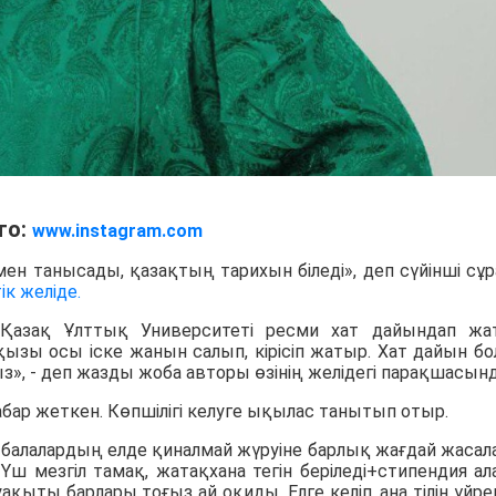
то:
www.instagram.com
імен танысады, қазақтың тарихын біледі», деп сүйінші сұ
ік желіде.
 Қазақ Ұлттық Университеті ресми хат дайындап жа
ызы осы іске жанын салып, кірісіп жатыр. Хат дайын бо
з», - деп жазды жоба авторы өзінің желідегі парақшасынд
абар жеткен. Көпшілігі келуге ықылас танытып отыр.
 балалардың елде қиналмай жүруіне барлық жағдай жасал
ш мезгіл тамақ, жатақхана тегін беріледі+стипендия ал
қыты барлары тоғыз ай оқиды. Елге келіп, ана тілін үйре