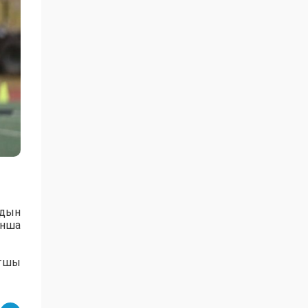
рдын
ынша
ртшы