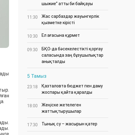
шыжие” атты би байқауы
Жас сарбаздар жауынгерлік
11:30
қызметке кірісті
Ел ағасына құрмет
10:30
БҚО-да бәсекелестікті қорғау
09:30
саласында заң бұзушылықтар
анықталды
рады
5 Тамыз
Қазталовта бюджет пен даму
23:18
тыр.
жоспары қайта қаралды
лған
а.
Жеңіске жетелеген
18:00
жаттықтырушылар
ады.
Тынық су – жасырын қатер
17:30
ады.
нуге