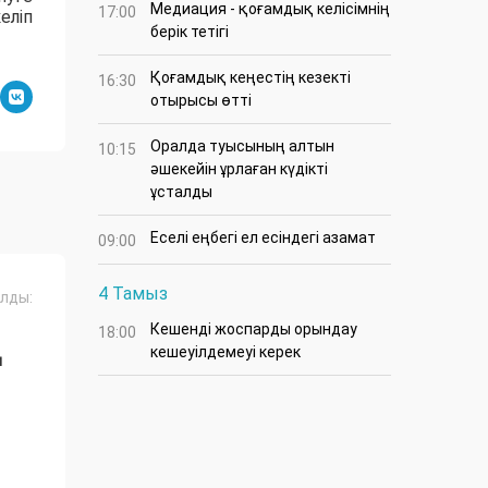
Медиация - қоғамдық келісімнің
17:00
еліп
берік тетігі
Қоғамдық кеңестің кезекті
16:30
отырысы өтті
Оралда туысының алтын
10:15
әшекейін ұрлаған күдікті
ұсталды
Еселі еңбегі ел есіндегі азамат
09:00
4 Тамыз
лды:
Кешенді жоспарды орындау
18:00
Ң
кешеуілдемеуі керек