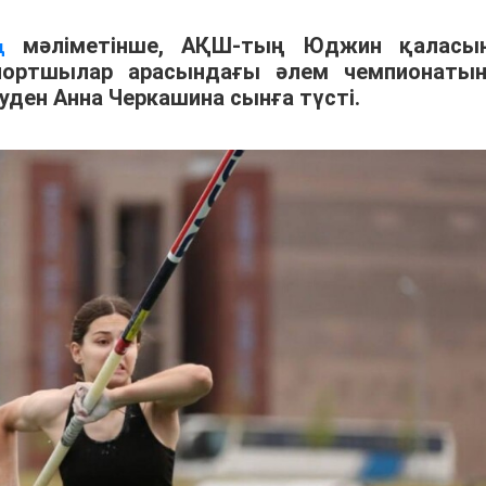
мәліметінше, АҚШ-тың Юджин қаласы
ң
спортшылар арасындағы әлем чемпионаты
уден Анна Черкашина сынға түсті.