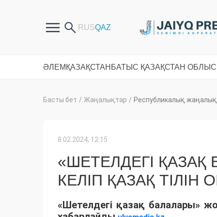
ӘЛЕМ
ҚАЗАҚСТАН
БАТЫС ҚАЗАҚСТАН ОБЛЫ
Басты бет
/
Жаңалықтар
/
Республикалық жаңалық
8.02.2024, 12:15
«ШЕТЕЛДЕГІ ҚАЗАҚ
КЕЛІП ҚАЗАҚ ТІЛІН 
«Шетелдегі қазақ балалары» жо
хабарлайды