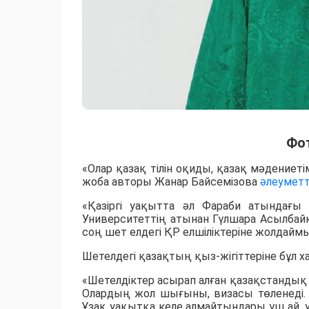
Фо
«Олар қазақ тілін оқиды, қазақ мәдениет
жоба авторы Жанар Байсемізова
әлеуметт
«Қазіргі уақытта әл Фараби атындағы
Университеттің атынан Гүлшара Асылбайқ
соң шет елдегі ҚР елшіліктеріне жолдаймы
Шетелдегі қазақтың қыз-жігіттеріне бұл х
«Шетелдіктер асырап алған қазақстандық
Олардың жол шығыны, визасы төленеді. Ү
Ұзақ уақытқа келе алмайтындары үш ай, уа