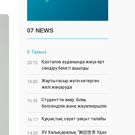
07 NEWS
6 Тамыз
Қазталов ауданында жаңа өрт
20:15
сөндіру бекеті ашылды
Жарты ғасыр жүгін көтерген
18:00
желі жаңаруда
Студенттік өмір: білім,
16:45
белсенділік және жауапкершілік
Құқықтық сауат-уақыт талабы
16:17
XV Халықаралық “舞蹈世界 Удао
14:30