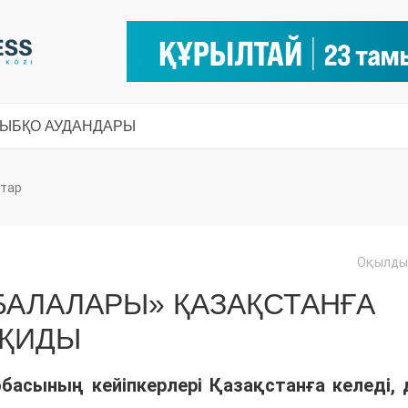
СЫ
БҚО АУДАНДАРЫ
тар
Оқылды:
 БАЛАЛАРЫ» ҚАЗАҚСТАНҒА
ОҚИДЫ
басының кейіпкерлері Қазақстанға келеді, 