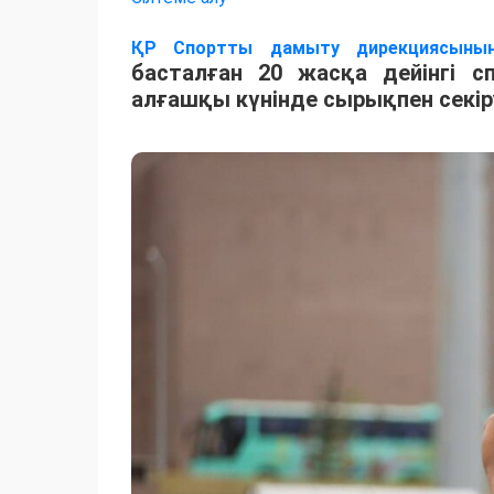
ҚР Спортты дамыту дирекциясыны
басталған 20 жасқа дейінгі 
алғашқы күнінде сырықпен секір