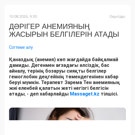
10.08.2026, 9:30
Оқылды:
ДӘРІГЕР АНЕМИЯНЫҢ
ЖАСЫРЫН БЕЛГІЛЕРІН АТАДЫ
Сілтеме алу
Қаназдық (анемия) көп жағдайда байқалмай
дамиды. Дегенмен ағзадағы әлсіздік, бас
айналу, терінің бозаруы сияқты белгілер
гемоглобин деңгейінің төмендегенінен хабар
беруі мүмкін. Терапевт Зарема Тен анемияның
жиі еленбей қалатын жеті негізгі белгісін
атады
,
- деп хабарлайды
Massaget.kz
тілшісі.