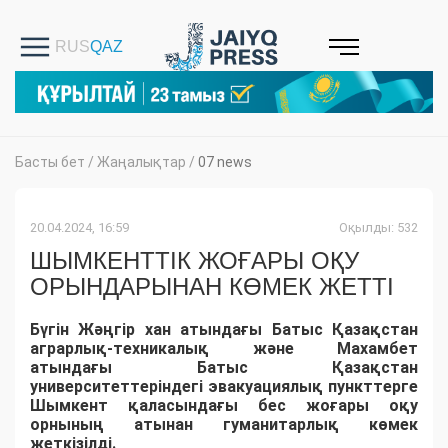
Басты бет
/
Жаңалықтар
/
07 news
20.04.2024, 16:59
Оқылды: 532
ШЫМКЕНТТІК ЖОҒАРЫ ОҚУ
ОРЫНДАРЫНАН КӨМЕК ЖЕТТІ
Бүгін Жәңгір хан атындағы Батыс Қазақстан
аграрлық-техникалық және Махамбет
атындағы Батыс Қазақстан
университеттеріндегі эвакуациялық пункттерге
Шымкент қаласындағы бес жоғары оқу
орнының атынан гуманитарлық көмек
жеткізілді.