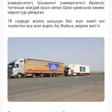
университеті, Шымкент университеті бірлесіп,
төтенше жағдай орын алған Орал қаласына көмек
көрсетуді ұйғарған.
18 сәуірде жолға шыққан бес жүк көлігі екі
тәуліктен аса жол жүріп, Ақ Жайық жеріне жетті.