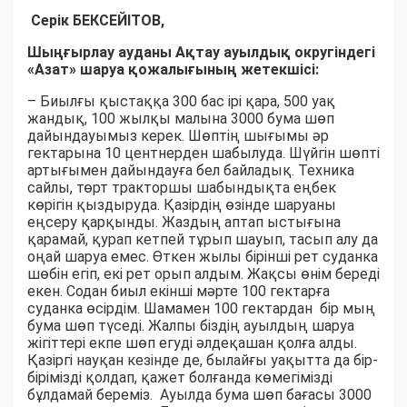
Серік БЕКСЕЙІТОВ,
Шыңғырлау ауданы Ақтау ауылдық округіндегі
«Азат» шаруа қожалығының жетекшісі:
– Биылғы қыстаққа 300 бас ірі қара, 500 уақ
жандық, 100 жылқы малына 3000 бума шөп
дайындауымыз керек. Шөптің шығымы әр
гектарына 10 центнерден шабылуда. Шүйгін шөпті
артығымен дайындауға бел байладық. Техника
сайлы, төрт тракторшы шабындықта еңбек
көрігін қыздыруда. Қазірдің өзінде шаруаны
еңсеру қарқынды. Жаздың аптап ыстығына
қарамай, қурап кетпей тұрып шауып, тасып алу да
оңай шаруа емес. Өткен жылы бірінші рет суданка
шөбін егіп, екі рет орып алдым. Жақсы өнім береді
екен. Содан биыл екінші мәрте 100 гектарға
суданка өсірдім. Шамамен 100 гектардан бір мың
бума шөп түседі. Жалпы біздің ауылдың шаруа
жігіттері екпе шөп егуді әлдеқашан қолға алды.
Қазіргі науқан кезінде де, былайғы уақытта да бір-
бірімізді қолдап, қажет болғанда көмегімізді
бұлдамай береміз. Ауылда бума шөп бағасы 3000