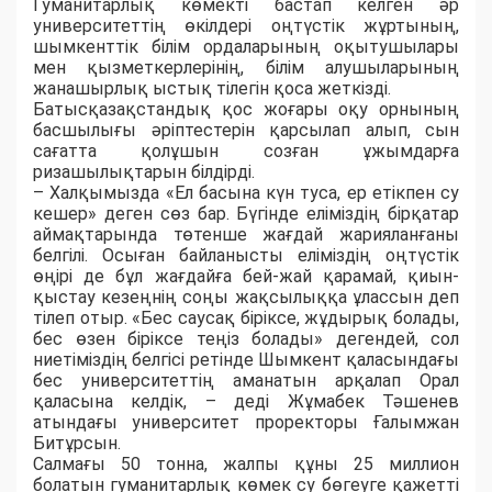
Гуманитарлық көмекті бастап келген әр
университеттің өкілдері оңтүстік жұртының,
шымкенттік білім ордаларының оқытушылары
мен қызметкерлерінің, білім алушыларының
жанашырлық ыстық тілегін қоса жеткізді.
Батысқазақстандық қос жоғары оқу орнының
басшылығы әріптестерін қарсылап алып, сын
сағатта қолұшын созған ұжымдарға
ризашылықтарын білдірді.
– Халқымызда «Ел басына күн туса, ер етікпен су
кешер» деген сөз бар. Бүгінде еліміздің бірқатар
аймақтарында төтенше жағдай жарияланғаны
белгілі. Осыған байланысты еліміздің оңтүстік
өңірі де бұл жағдайға бей-жай қарамай, қиын-
қыстау кезеңнің соңы жақсылыққа ұлассын деп
тілеп отыр. «Бес саусақ біріксе, жұдырық болады,
бес өзен біріксе теңіз болады» дегендей, сол
ниетіміздің белгісі ретінде Шымкент қаласындағы
бес университеттің аманатын арқалап Орал
қаласына келдік, – деді Жұмабек Тәшенев
атындағы университет проректоры Ғалымжан
Битұрсын.
Салмағы 50 тонна, жалпы құны 25 миллион
болатын гуманитарлық көмек су бөгеуге қажетті