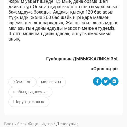
жарым уақыт ішінде 1,5 мың дана орама шөп
дайын тұр. Осыған қарап-ақ шөп шығымдылығын
бағамдауға болады. Алдағы қысқа 120 бас асыл
тұқымды және 200 бас жайын ірі қара малмен
кіреміз деп жоспарладық. Жалпы жыл жарымдық
мал азығын дайындауды мақсат-меже етудеміз.
Шөпті молынан дайындасақ, еш ұтылмасымыз
анық.
Гүлбаршын ДЫБЫСҚАЛИҚЫЗЫ,
«Орал өңірі»
Жем-шөп
мал азығы
шабындық жұмыс
Шаруа қожалық
Басты бет
/
Жаңалықтар
/
Денсаулық