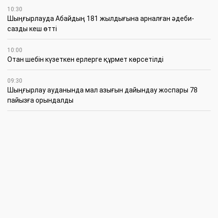
10:30
Шыңғырлауда Абайдың 181 жылдығына арналған әдеби-
сазды кеш өтті
10:00
Отан шебін күзеткен ерлерге құрмет көрсетілді
09:30
​Шыңғырлау ауданында мал азығын дайындау жоспары 78
пайызға орындалды
09:00
​Теректіде жас отбасыларға арналған тренинг өтті
7 Тамыз
16:45
Балалардың жазғы кезеңдегі қауіпсіздігін қамтамасыз ету –
негізгі қауіп-қатерлерге кешенді бақылауды талап етеді
15:30
Батыстың барысы анықталды