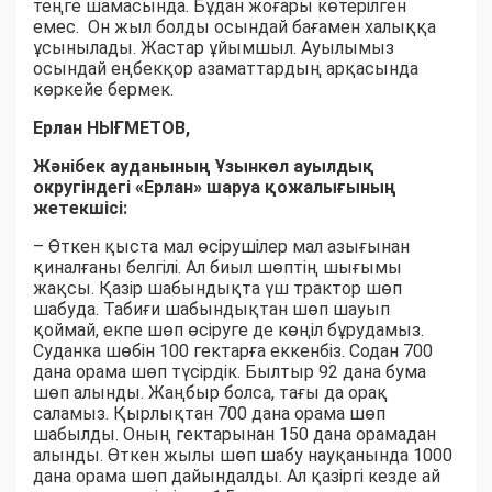
теңге шамасында. Бұдан жоғары көтерілген
емес. Он жыл болды осындай бағамен халыққа
ұсынылады. Жастар ұйымшыл. Ауылымыз
осындай еңбекқор азаматтардың арқасында
көркейе бермек.
Ерлан НЫҒМЕТОВ,
Жәнібек ауданының Ұзынкөл ауылдық
округіндегі «Ерлан» шаруа қожалығының
жетекшісі:
– Өткен қыста мал өсірушілер мал азығынан
қиналғаны белгілі. Ал биыл шөптің шығымы
жақсы. Қазір шабындықта үш трактор шөп
шабуда. Табиғи шабындықтан шөп шауып
қоймай, екпе шөп өсіруге де көңіл бұрудамыз.
Суданка шөбін 100 гектарға еккенбіз. Содан 700
дана орама шөп түсірдік. Былтыр 92 дана бума
шөп алынды. Жаңбыр болса, тағы да орақ
саламыз. Қырлықтан 700 дана орама шөп
шабылды. Оның гектарынан 150 дана орамадан
алынды. Өткен жылы шөп шабу науқанында 1000
дана орама шөп дайындалды. Ал қазіргі кезде ай