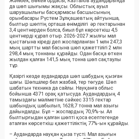
Жәнібек, Бөкей ордасы, Казталов аудандарында
да шөп шығымы жақсы. Облыстық ауыл
шаруашылығы басқармасы басшысының
орынбасары Рүстем Зұлқашевтың айтуынша,
былтыр шөптің орташа өнімділігі әр гектарынан
3,4 центнерден болса, биыл бұл көрсеткіш 4,5
центнерді құрап отыр. 2026-2027 жылғы мал
қыстағына кіреді деп жоспарланған 1 млн 247,3
мың шартты мал басына шөп қажеттілігі 2 млн
298,4 мың тоннаны құрайды. Одан басқа өткен
жылдан қалған 141,5 мың тонна шөп сақтаулы
тұр.
Қазіргі кезде аудандарда шөп шабудың қызған
шағы. Шөпшілер бел жазбай, тер төгуде. Шөп
шабатын техника да сайлы. Науқанға облыс
бойынша 4371 орақ қатысуда. Аудандардың 4
тамыздағы мәліметіне сәйкес 3315 гектар
шабындық шабылып, 1628,7 тонна мал азығы
дайындалды. Бұл – жоспардың 70,9%-ы. Ал
былтырғыдан қалған шөпті қоса есептегенде
аталған көрсеткіш қажеттіліктің 77%-ын құрайды.
– Аудандарда науқан қыза түсті. Мал азығын