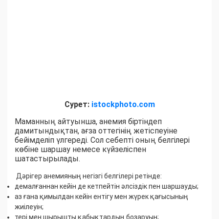
Сурет:
istockphoto.com
Маманның айтуынша, анемия біртіндеп
дамитындықтан, ағза оттегінің жетіспеуіне
бейімделіп үлгереді. Сол себепті оның белгілері
көбіне шаршау немесе күйзеліспен
шатастырылады.
Дәрігер анемияның негізгі белгілері ретінде:
демалғаннан кейін де кетпейтін әлсіздік пен шаршауды;
аз ғана қимылдан кейін ентігу мен жүрек қағысының
жиілеуін;
тері мен шырышты қабықтардың бозаруын;