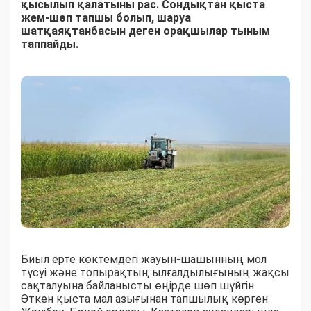
қысылып қалатыны рас. Сондықтан қыста
жем-шөп тапшы болып, шаруа
шатқаяқтанбасын деген орақшылар тыным
таппайды.
Биыл ерте көктемдегі жауын-шашынның мол
түсуі және топырақтың ылғалдылығының жақсы
сақталуына байланысты өңірде шөп шүйгін.
Өткен қыста мал азығынан тапшылық көрген