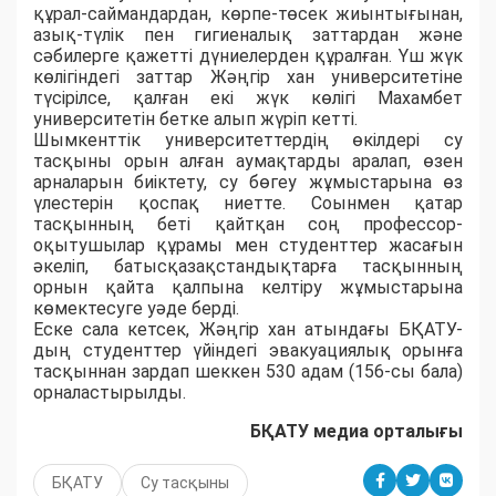
құрал-саймандардан, көрпе-төсек жиынтығынан,
азық-түлік пен гигиеналық заттардан және
сәбилерге қажетті дүниелерден құралған. Үш жүк
көлігіндегі заттар Жәңгір хан университетіне
түсірілсе, қалған екі жүк көлігі Махамбет
университетін бетке алып жүріп кетті.
Шымкенттік университеттердің өкілдері су
тасқыны орын алған аумақтарды аралап, өзен
арналарын биіктету, су бөгеу жұмыстарына өз
үлестерін қоспақ ниетте. Соынмен қатар
тасқынның беті қайтқан соң профессор-
оқытушылар құрамы мен студенттер жасағын
әкеліп, батысқазақстандықтарға тасқынның
орнын қайта қалпына келтіру жұмыстарына
көмектесуге уәде берді.
Еске сала кетсек, Жәңгір хан атындағы БҚАТУ-
дың студенттер үйіндегі эвакуациялық орынға
тасқыннан зардап шеккен 530 адам (156-сы бала)
орналастырылды.
БҚАТУ медиа орталығы
БҚАТУ
Су тасқыны