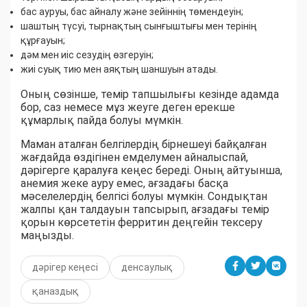
бас ауруы, бас айналу және зейіннің төмендеуін;
шаштың түсуі, тырнақтың сынғыштығы мен терінің
құрғауын;
дәм мен иіс сезудің өзгеруін;
жиі суық тию мен аяқтың шаншуын атады.
Оның сөзінше, темір тапшылығы кезінде адамда
бор, саз немесе мұз жеуге деген ерекше
құмарлық пайда болуы мүмкін.
Маман аталған белгілердің бірнешеуі байқалған
жағдайда өздігінен емделумен айналыспай,
дәрігерге қаралуға кеңес береді. Оның айтуынша,
анемия жеке ауру емес, ағзадағы басқа
мәселелердің белгісі болуы мүмкін. Сондықтан
жалпы қан талдауын тапсырып, ағзадағы темір
қорын көрсететін ферритин деңгейін тексеру
маңызды.
дәрігер кеңесі
денсаулық
қаназдық