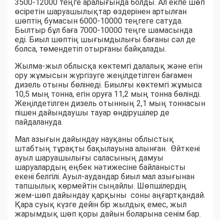
3500-12000 теңге аралығында болды. Ал екпе шөп
өсіретін шаруашылықтар өздерінен артылған
шөптің бумасын 6000-10000 теңгеге сатуда.
Былтыр бұл баға 7000-10000 теңге шамасында
еді. Биыл шөптің шығымдылығы бағаны сәл де
болса, төмендетіп отырғаны байқалады.
Жылма-жыл облысқа көктемгі далалық және егін
ору жұмысын жүргізуге жеңілдетілген бағамен
дизель отыны бөлінеді. Биылғы көктемгі жұмыса
10,5 мың тонна, егін оруға 11,2 мың тонна бөлінді.
Жеңілдетілген дизель отынның 2,1 мың тоннасын
пішен дайындаушы тауар өндірушілер де
пайдалануда.
Мал азығын дайындау науқаны облыстық
штабтың тұрақты бақылауына алынған. Өйткені
ауыл шаруашылығы саласының дамуы
шаруалардың еңбек нәтижесіне байланысты
екені белгілі. Ауыл-аудандар биыл мал азығынан
тапшылық көрмейтін сыңайлы. Шөпшілердің
жем-шөп дайындау қарқыны соны аңғартқандай.
Қара суық күзге дейін бір жылдық емес, жыл
жарымдық шөп қоры дайын боларына сенім бар.