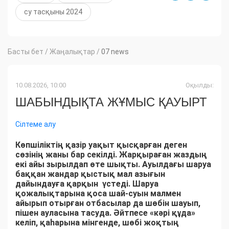
су тасқыны 2024
Басты бет
/
Жаңалықтар
/
07 news
10.08.2026, 10:00
Оқылды:
ШАБЫНДЫҚТА ЖҰМЫС ҚАУЫРТ
Сілтеме алу
Көпшіліктің қазір уақыт қысқарған деген
сөзінің жаны бар секілді. Жарқыраған жаздың
екі айы зырылдап өте шықты. Ауылдағы шаруа
баққан жандар қыстық мал азығын
дайындауға қарқын үстеді. Шаруа
қожалықтарына қоса шай-суын малмен
айырып отырған отбасылар да шөбін шауып,
пішен ауласына тасуда. Әйтпесе «кәрі құда»
келіп, қаһарына мінгенде, шөбі жоқтың