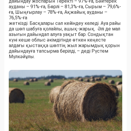
дайындау жоспарын Теректі – 97%-ға, Бәйтерек
ауданы – 91%-ға, Бөрлі – 81,3%-ға, Сырым – 79,6%-
ға, Шыңғырлау – 78%-ға, Ақжайық ауданы –
76,5%-ға
жеткізді. Басқалары сәл кейіндеу келеді. Ауа райы
да шөп шабуға қолайлы, ашық-жарық. Әлі де мал
азығын дайындап алуға уақыт бар. Сондықтан
күні кеше облыс әкімдігінде өткен кеңесте
алдағы қыстаққа шөптің жыл жарымдық қорын
дайындауға тапсырма берілді, – деді Рүстем
Мүлкәйұлы.