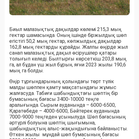
Биыл малазықтық дақылдар көлемі 215,3 мың
гектар шамасында. Оның ішінде біржылдық шөп
егістігі 50,2 мың гектар, көпжылдық дақылдар
162,8 мың гектарды құрайды. Жалпы өңірде жыл
санап малазықтық дақыл өсірушілер қатары
толығып келеді. Былтырғы көрсеткіш 203,8 мың
га, ал бұдан үш жыл бұрын, яғни 2023 жылы 190,6
мың га болды.
Өңір тұрғындарының қолындағы төрт түлік
малды шөппен қамту мақсатындағы жұмыс
жалғасуда. Табиғи шабындықтағы шөптің бір
бумасының бағасы 3400-10000 теңге
аралығында. Сырым ауданында – 6000-6500,
Қаратөбеде – 4000-6000, Бәйтерек ауданында
7000-9000 теңгеден ұсынылуда. Шөп бағасының
әртүрлі болуына шөптің шығымына,
шабындықтың алыс-жақындығына байланысты.
Өткен жылы мұндай шөп бумасының бағасы