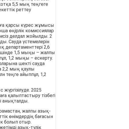
отқа 5,5 мың теңгеге
екеттік реттеу
арға қарсы күрес жұмысы
нша өңірлік комиссиялар
імсіз делдал жойылды. 2
ды. Сауда үстемелерін
қ департаменттері 2,6
шінде 1,5 мыңы – жалпы
ұл, 1,2 мыңы – ескерту.
рларына шекті сауда
а 2,2 мың қаулы
лн теңге айыппұл, 1,2
 жүргізілуде. 2025
ға қалыптастыру тізбегі
і анықталды.
рамастан, жалпы азық-
еттік өнімдердің бағасын
ік болып отыр.
жетімді азық-түлік