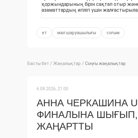
қоржындарының бірін сақтап отыр жән
азаматтардың игілігі үшін жалғастырыл
ет
мал шаруашылығы
соғым
Басты бет
/
Жаңалықтар
/
Соңғы жаңалықтар
6.08.2026, 21:00
АННА ЧЕРКАШИНА 
ФИНАЛЫНА ШЫҒЫП,
ЖАҢАРТТЫ