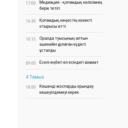
Медиация - қоғамдық келісімнің
17:00
берік тетігі
Қоғамдық кеңестің кезекті
16:30
отырысы өтті
Оралда туысының алтын
10:15
әшекейін ұрлаған күдікті
ұсталды
Еселі еңбегі ел есіндегі азамат
09:00
4 Тамыз
Кешенді жоспарды орындау
18:00
кешеуілдемеуі керек