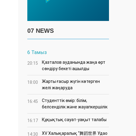
07 NEWS
6 Тамыз
Қазталов ауданында жаңа өрт
20:15
сөндіру бекеті ашылды
Жарты ғасыр жүгін көтерген
18:00
желі жаңаруда
Студенттік өмір: білім,
16:45
белсенділік және жауапкершілік
Құқықтық сауат-уақыт талабы
16:17
XV Халықаралық “舞蹈世界 Удао
14:30