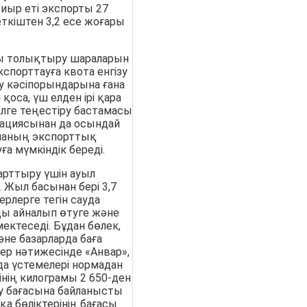
сиыр еті экспорты 27
ткіштен 3,2 есе жоғары
ты толықтыру шараларын
спорттауға квота енгізу
у кәсіпорындарына ғана
қоса, үш елден ірі қара
өлге теңестіру бастамасы
рациясынан да осындай
саланың экспорттық
ға мүмкіндік береді.
 арттыру үшін ауыл
Жыл басынан бері 3,7
рлерге тегін сауда
ды айналып өтуге және
ектеседі. Бұдан бөлек,
әне базарларда баға
тер нәтижесінде «Анвар»,
да үстемелері нормадан
нің килограмы 2 650-ден
алу бағасына байланысты
қа бөліктерінің бағасы