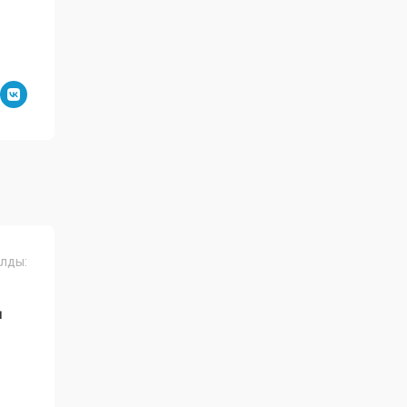
лды:
Ң