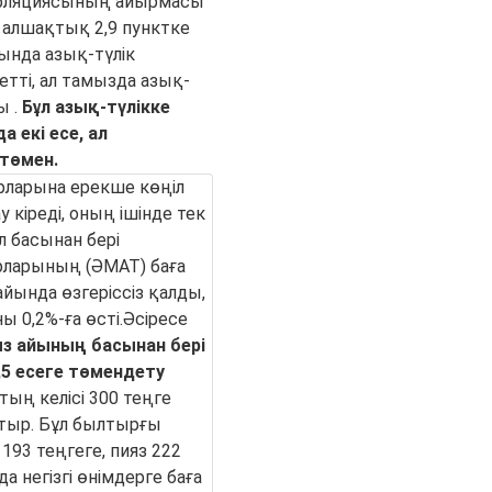
нфляциясының айырмасы
л алшақтық 2,9 пунктке
ында азық-түлік
тті, ал тамызда азық-
ы .
Бұл азық-түлікке
 екі есе, ал
төмен.
рларына ерекше көңіл
 кіреді, оның ішінде тек
 басынан бері
рларының (ӘМАТ) баға
йында өзгеріссіз қалды,
ы 0,2%-ға өсті.Әсіресе
з айының басынан бері
,5 есеге төмендету
ың келісі 300 теңге
атыр. Бұл былтырғы
193 теңгеге, пияз 222
а негізгі өнімдерге баға