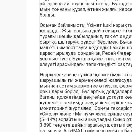
айтарлықтай өсуіне алып келді. Бүгінде 
мың тоннаны құрап, өткен жылғы көрсе
болды.
Осыған байланысты Үкімет ішкі нарық
қолдады. Жыл соңына дейін сиыр етін эк
туралы шешім қабылданып, тек ет өңде
сыртқа шығаруға рұқсат берілмек. Бұған 
мал етін импорттауға кедендік бажды н
қарастырылуда, сондай-ақ Ресей Феде
ұсыныс түсті. Бұл ішкі қажеттілік пен 
әлеуеті арасындағы тепе-теңдікті сақтау
Өңірлерде азық-түлікке қолжетімділікті
шаруашылығы жәрмеңкелері жалғасуда. 
мыңнан астам жәрмеңке өткізіліп, ферме
орындары берілді. Бұл артық делдалдар
бағаны қолжетімді деңгейде ұстауға көм
күнделікті режимде сауда желілерінде ж
мониторингі жүргізіледі. Соңғы тексеріс
«Смолл» және «Магнум» желілерінде сау
(5–14%) аспайтыны анықталды. Сиыр еті
3 890 теңгеге дейінгі аралықта, сатып 
сатылуда. Ал ӘМАТ тізіміне кірмейтін бас