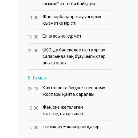
шыжие” атты би байқауы
Жас сарбаздар жауынгерлік
11:30
қызметке кірісті
Ел ағасына құрмет
10:30
БҚО-да бәсекелестікті қорғау
09:30
саласында заң бұзушылықтар
анықталды
5 Тамыз
Қазталовта бюджет пен даму
23:18
жоспары қайта қаралды
Жеңіске жетелеген
18:00
жаттықтырушылар
Тынық су – жасырын қатер
17:30