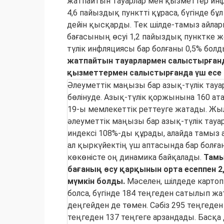
жатпайтын тауарлар мен қызметтер и
4,6 пайыздық пунктті құраса, бүгінде бұ
дейін қысқарды. Тек шілде-тамыз айлар
бағасының өсуі 1,2 пайыздық пунктке же
түлік инфляциясы бар болғаны 0,5% болд
жатпайтын тауарлармен салыстырғанда
қызметтермен салыстырғанда үш есе 
Әлеуметтік маңызы бар азық-түлік тауа
бөлінуде. Азық-түлік қоржынына 160 атау
19-ы мемлекеттік реттеуге жатады. Жыл
әлеуметтік маңызы бар азық-түлік тауа
индексі 108%-ды құрады, алайда тамыз а
ал қыркүйектің үш аптасында бар болған
көкөністе оң динамика байқалады.
Тамы
бағаның өсу қарқынын орта есеппен 2
мүмкін болды.
Мәселен, шілдеде картопт
болса, бүгінде 184 теңгеден сатылып ж
деңгейден де төмен. Сәбіз 295 теңгеден 
теңгеден 137 теңгеге арзандады. Басқа д