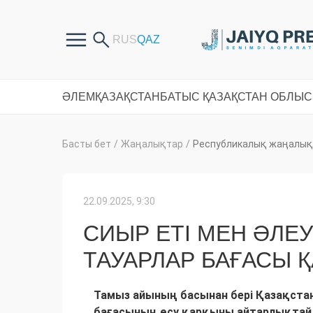
ӘЛЕМ
ҚАЗАҚСТАН
БАТЫС ҚАЗАҚСТАН ОБЛЫ
Басты бет
/
Жаңалықтар
/
Республикалық жаңалық
22.09.2025, 9:30
СИЫР ЕТІ МЕН ӘЛЕ
ТАУАРЛАР БАҒАСЫ Қ
Тамыз айының басынан бері Қазақстан
бағасының өсу қарқыны айтарлықтай 