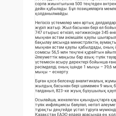
сорпа жиынтығына 500 теңгеден антрек
дейін құбылады. Бұл позицияларға мемл
қолданылмайды.
Негізсіз үстемелер мен артық делдалд
жүріп жатыр. Жыл басынан бері ел бойы
747 отырыс өткізіп, нәтижесінде 345 өн
мыңнан астам әкімшілік қаулы шығарыл
бақылау аясында министрліктің аумақты
мыңнан астам қаулы қабылдады, оның і
сомасы 56,5 млн теңгені құрайтын айыпп
Әлеуметтік маңызы бар азық-түлік тауа
үстемесін асыру деректері бойынша ған
рәсімделді, оның ішінде 1 мыңы – 39,6 м
мыңы – ескерту.
Бұған қоса белсенді аналитикалық жұмыс
жылдың басынан бері шамамен 9 мың ба
талданып, 823-ке жуық бұзушылық қауп
Осылайша, жекелеген қиындықтарға қа
түлік инфляциясы баяулап, негізгі әлеум
тұрақты деңгейде ұстап тұруға мүмкінд
Қазақстан ЕАЭО елдері арасында ең қол