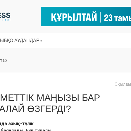
СЫ
БҚО АУДАНДАРЫ
тар
Оқылды:
УМЕТТІК МАҢЫЗЫ БАР
АЛАЙ ӨЗГЕРДІ?
да азық-түлік
баяулады. Бұл туралы