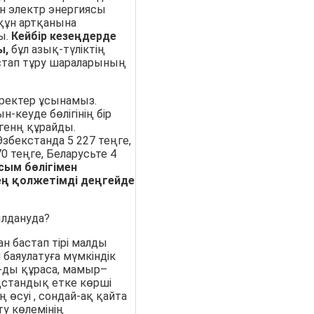
н электр энергиясы
 құн артқанына
ы.
Кейбір кезеңдерде
ы,
бұл азық-түліктің
стап тұру шараларының
ректер ұсынамыз.
-кеуде бөлігінің бір
генң құрайды.
Өзбекстанда 5 227 теңге,
0 теңге, Беларусьте 4
сым бөлігімен
ең қолжетімді деңгейде
ылдануда?
н бастап тірі малды
 баяулатуға мүмкіндік
%-ды құраса, мамыр–
ақстандық етке көрші
 өсуі , сондай-ақ қайта
ту көлемінің