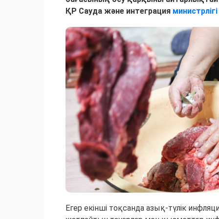
ҚР Сауда және интеграция
министрлігі
Егер екінші тоқсанда азық-түлік инфляц