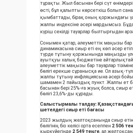
тұрақты. Жыл басынан бері сүт өнімдерін
өсті, бұл қалыпты көрсеткіш болып сан
қымбаттады, бірақ оның қоржындағы үл
жалпы индексіне әсері мардымсыз. Бұда
күріш секілді тауарлар былтырғыдан арз
Сонымен қатар, әлеуметтік маңызы бар 
динамикасына сиыр еті ең көп әсер етіп
түрде тұтыну қоржынында маңызды үле
ауытқуы халық бюджетіне айтарлықтай ы
әлеуметтік маңызы бар тауарлар тізімін
бөлігі ерекше сұранысқа ие. Ол азық-тү
жалпы тұтыну инфляциясына әсері бойын
шамамен 2 пайыздық пункт. Жалпы ет 
басынан бері 25%-ға жуық болса, сиыр 
бөлігі 23,6%-ды құрады.
Салыстырмалы талдау: Қазақстандағ
шетелдегі сиыр еті бағасы
2023 жылдың желтоқсанында сиыр етін
бөлігінің біо келісі орта есеппен
2 506 те
қыркүйегінде
2 549 теңге
, ал желтоқса