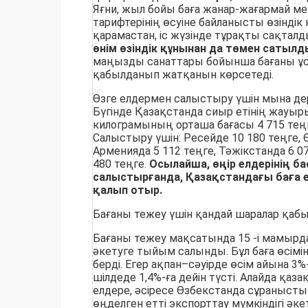
Яғни, жыл бойы баға жанар-жағармай ме
тарифтерінің өсуіне байланысты өзіндік
қарамастан, іс жүзінде тұрақты сақталд
өнім өзіндік құнынан да төмен сатылд
маңызды санаттары бойынша бағаны ұ
қабылданып жатқанын көрсетеді.
Өзге елдермен салыстыру үшін мына де
Бүгінде Қазақстанда сиыр етінің жауырын
килограмының орташа бағасы 4 715 тең
Салыстыру үшін: Ресейде 10 180 теңге, 
Арменияда 5 112 теңге, Тәжікстанда 6 07
480 теңге.
Осылайша, өңір елдерінің ба
салыстырғанда, Қазақстандағы баға 
қалып отыр.
Бағаны тежеу үшін қандай шаралар қаб
Бағаны тежеу мақсатында 15 -і мамырда
әкетуге тыйым салынды. Бұл баға өсімін
берді. Егер ақпан–сәуірде өсім айына 3
шілдеде 1,4%-ға дейін түсті. Алайда қаз
елдере, әсіресе Өзбекстанда сұраныстың
өңделген етті экспорттау мүмкіндігі әке