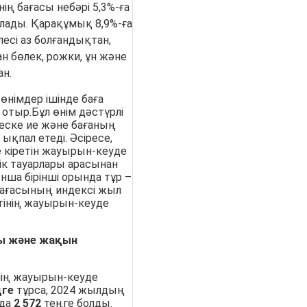
ің бағасы небәрі 5,3%-ға
алады. Қарақұмық 8,9%-ға
есі аз болғандықтан,
н бөлек, рожки, ұн және
ан.
өнімдер ішінде баға
 отыр.Бұл өнім дәстүрлі
ске ие және бағаның
қпал етеді. Әсіресе,
е кіретін жауырын-кеуде
лік тауарлары арасынан
ша бірінші орында тұр –
бағасының индексі жыл
етінің жауырын-кеуде
ы және жақын
ің жауырын-кеуде
ңге
тұрса, 2024 жылдың
нда
2 572
теңге болды.