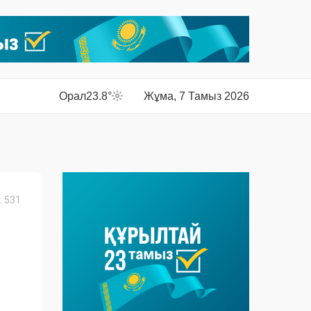
Орал
23.8°
Жұма, 7 Тамыз 2026
 531