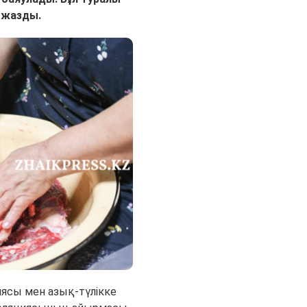
жазды.
иясы мен азық-түлікке