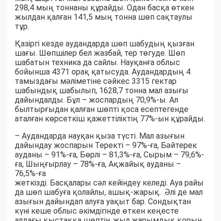
298,4 мың тоннаны құрайды. Одан басқа өткен
жылдан қалған 141,5 мың тонна шөп сақтаулы
тұр.
Қазіргі кезде аудандарда шөп шабудың қызған
шағы. Шөпшілер бел жазбай, тер төгуде. Шөп
шабатын техника да сайлы. Науқанға облыс
бойынша 4371 орақ қатысуда. Аудандардың 4
тамыздағы мәліметіне сәйкес 3315 гектар
шабындық шабылып, 1628,7 тонна мал азығы
дайындалды. Бұл – жоспардың 70,9%-ы. Ал
былтырғыдан қалған шөпті қоса есептегенде
аталған көрсеткіш қажеттіліктің 77%-ын құрайды.
– Аудандарда науқан қыза түсті. Мал азығын
дайындау жоспарын Теректі – 97%-ға, Бәйтерек
ауданы – 91%-ға, Бөрлі – 81,3%-ға, Сырым – 79,6%-
ға, Шыңғырлау – 78%-ға, Ақжайық ауданы –
76,5%-ға
жеткізді. Басқалары сәл кейіндеу келеді. Ауа райы
да шөп шабуға қолайлы, ашық-жарық. Әлі де мал
азығын дайындап алуға уақыт бар. Сондықтан
күні кеше облыс әкімдігінде өткен кеңесте
алдағы қыстаққа шөптің жыл жарымдық қорын