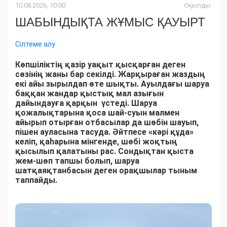
10.08.2026, 10:00
Оқылды:
ШАБЫНДЫҚТА ЖҰМЫС ҚАУЫРТ
Сілтеме алу
Көпшіліктің қазір уақыт қысқарған деген
сөзінің жаны бар секілді. Жарқыраған жаздың
екі айы зырылдап өте шықты. Ауылдағы шаруа
баққан жандар қыстық мал азығын
дайындауға қарқын үстеді. Шаруа
қожалықтарына қоса шай-суын малмен
айырып отырған отбасылар да шөбін шауып,
пішен ауласына тасуда. Әйтпесе «кәрі құда»
келіп, қаһарына мінгенде, шөбі жоқтың
қысылып қалатыны рас. Сондықтан қыста
жем-шөп тапшы болып, шаруа
шатқаяқтанбасын деген орақшылар тыным
таппайды.