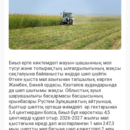
Биыл ерте көктемдегі жауын-шашынның мол
түсуі және топырақтың ылғалдылығының жақсы
сақталуына байланысты өңірде шөп шүйгін.
Өткен қыста мал азығынан тапшылық көрген
Жәнібек, Бөкей ордасы, Казталов аудандарында
да шөп шығымы жақсы. Облыстық ауыл
шаруашылығы басқармасы басшысының
орынбасары Рүстем Зұлқашевтың айтуынша,
былтыр шөптің орташа өнімділігі әр гектарынан
3,4 центнерден болса, биыл бұл көрсеткіш 4,5
центнерді құрап отыр. 2026-2027 жылғы мал
қыстағына кіреді деп жоспарланған 1 млн 247,3
мың шартты мал басына шөп қажеттілігі 2 млн