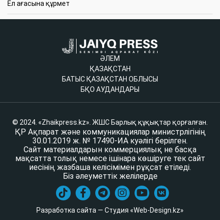
Ел ағасына құрмет
ӘЛЕМ
ҚАЗАҚСТАН
БАТЫС ҚАЗАҚСТАН ОБЛЫСЫ
БҚО АУДАНДАРЫ
© 2024. «Zhaikpress.kz». ЖШС Барлық құқықтар қорғалған.
ҚР Ақпарат және коммуникациялар министрлігінің
30.01.2019 ж. № 17490-ИА куәлігі берілген.
Сайт материалдарын коммерциялық не басқа
мақсатта толық немесе ішінара көшіруге тек сайт
иесінің жазбаша келісімімен рұқсат етіледі.
Біз әлеуметтік желілерде
Разработка сайта — Студия «Web-Design.kz»