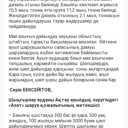
дизель отыны бөлінеді. Биылғы көктемгі жұмыса
10,5 мың тонна, егін оруға 11,2 мың тонна бөлінді.
Жеңілдетілген дизель отынның 2,1 мың тоннасын
пішен дайындаушы тауар өндірушілер де
пайдалануда.
Мал азығын дайындау науқаны облыстық
штабтың тұрақты бақылауына алынған. Өйткені
ауыл шаруашылығы саласының дамуы
шаруалардың еңбек нәтижесіне байланысты
екені белгілі. Ауыл-аудандар биыл мал азығынан
тапшылық көрмейтін сыңайлы. Шөпшілердің
жем-шөп дайындау қарқыны соны аңғартқандай.
Қара суық күзге дейін бір жылдық емес, жыл
жарымдық шөп қоры дайын боларына сенім бар.
Серік БЕКСЕЙІТОВ,
Шыңғырлау ауданы Ақтау ауылдық округіндегі
«Азат» шаруа қожалығының жетекшісі:
– Биылғы қыстаққа 300 бас ірі қара, 500 уақ
жандық, 100 жылқы малына 3000 бума шөп
дайындауымыз керек. Шөптің шығымы әр