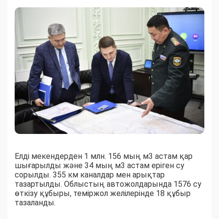
Елді мекендерден 1 млн. 156 мың м3 астам қар
шығарылды және 34 мың м3 астам еріген су
сорылды. 355 км каналдар мен арықтар
тазартылды. Облыстың автожолдарында 1576 су
өткізу құбыры, теміржол желілерінде 18 құбыр
тазаланды.