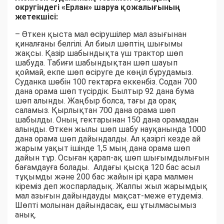
округіндегі «Ерлан» шаруа қожалығының
жетекшісі:
– Өткен қыста мал өсірушілер мал азығынан
қиналғаны белгілі. Ал биыл шөптің шығымы
жақсы. Қазір шабындықта үш трактор шөп
шабуда. Табиғи шабындықтан шөп шауып
қоймай, екпе шөп өсіруге де көңіл бұрудамыз.
Суданка шөбін 100 гектарға еккенбіз. Содан 700
дана орама шөп түсірдік. Былтыр 92 дана бума
шөп алынды. Жаңбыр болса, тағы да орақ
саламыз. Қырлықтан 700 дана орама шөп
шабылды. Оның гектарынан 150 дана орамадан
алынды. Өткен жылы шөп шабу науқанында 1000
дана орама шөп дайындалды. Ал қазіргі кезде ай
жарым уақыт ішінде 1,5 мың дана орама шөп
дайын тұр. Осыған қарап-ақ шөп шығымдылығын
бағамдауға болады. Алдағы қысқа 120 бас асыл
тұқымды және 200 бас жайын ірі қара малмен
кіреміз деп жоспарладық. Жалпы жыл жарымдық
мал азығын дайындауды мақсат-меже етудеміз.
Шөпті молынан дайындасақ, еш ұтылмасымыз
анық.