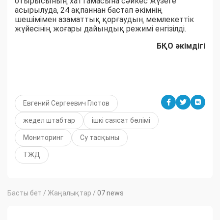
отырысының хаттамасына сәйкес жүзеге
асырылуда, 24 ақпаннан бастап әкімнің
шешімімен азаматтық қорғаудың мемлекеттік
жүйесінің жоғары дайындық режимі енгізілді.
БҚО әкімдігі
Евгений Сергеевич Глотов
жедел штабтар
ішкі саясат бөлімі
Мониторинг
Су тасқыны
ТЖД
Басты бет
/
Жаңалықтар
/
07 news