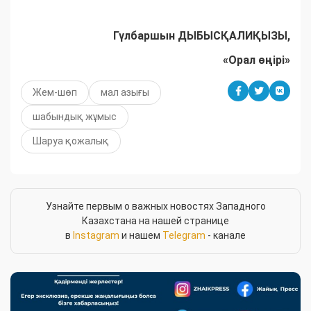
Гүлбаршын ДЫБЫСҚАЛИҚЫЗЫ,
«Орал өңірі»
Жем-шөп
мал азығы
шабындық жұмыс
Шаруа қожалық
Узнайте первым о важных новостях Западного
Казахстана на нашей странице
в
Instagram
и нашем
Telegram
- канале