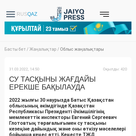
Басты бет
/
Жаңалықтар
/
Облыс жаңалықтары
31.03.2022, 14:50
Оқылды: 420
СУ ТАСҚЫНЫ ЖАҒДАЙЫ
ЕРЕКШЕ БАҚЫЛАУДА
2022 жылғы 30 наурызда Батыс Қазақстан
облысының әкімдігінде Қазақстан
Республикасы Президенті Әкімшілігінің
мемлекеттік инспекторы Евгений Сергеевич
Глотовтың төрағалығымен су тасқыны
кезеңіне дайындық және оны өткізу мәселелері
бойынша кеңес өтті. Кеңесте ТЖД