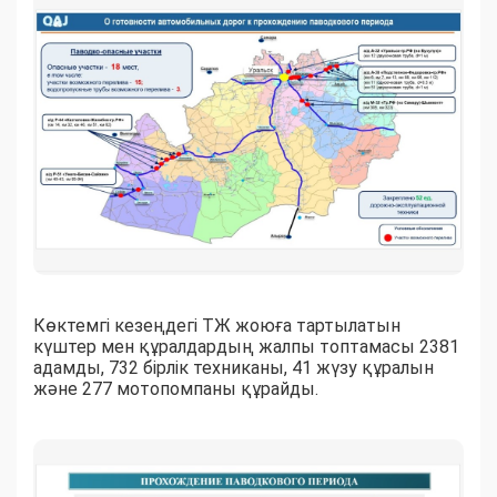
Көктемгі кезеңдегі ТЖ жоюға тартылатын
күштер мен құралдардың жалпы топтамасы 2381
адамды, 732 бірлік техниканы, 41 жүзу құралын
және 277 мотопомпаны құрайды.