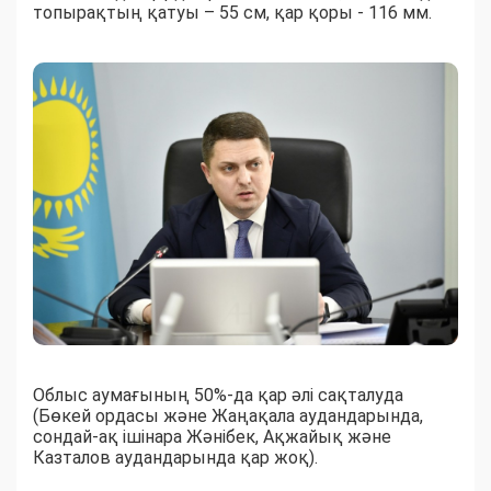
топырақтың қатуы – 55 см, қар қоры - 116 мм.
Облыс аумағының 50%-да қар әлі сақталуда
(Бөкей ордасы және Жаңақала аудандарында,
сондай-ақ ішінара Жәнібек, Ақжайық және
Казталов аудандарында қар жоқ).