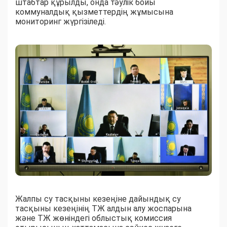
штабтар құрылды, онда тәулік бойы
коммуналдық қызметтердің жұмысына
мониторинг жүргізіледі.
Жалпы су тасқыны кезеңіне дайындық су
тасқыны кезеңінің ТЖ алдын алу жоспарына
және ТЖ жөніндегі облыстық комиссия