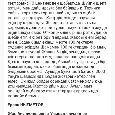
гектарына 10 центнерден шабылуда. Шүйгін шөпті
артығымен дайындауға бел байладық. Техника
сайлы, төрт тракторшы шабындықта еңбек
көрігін қыздыруда. Қазірдің өзінде шаруаны
еңсеру қарқынды. Жаздың аптап ыстығына
қарамай, қурап кетпей тұрып шауып, тасып алу да
оңай шаруа емес. Өткен жылы бірінші рет суданка
шөбін егіп, екі рет орып алдым. Жақсы өнім береді
екен. Содан биыл екінші мәрте 100 гектарға
суданка өсірдім. Шамамен 100 гектардан бір мың
бума шөп түседі. Жалпы біздің ауылдың шаруа
жігіттері екпе шөп егуді әлдеқашан қолға алды.
Қазіргі науқан кезінде де, былайғы уақытта да бір-
бірімізді қолдап, қажет болғанда көмегімізді
бұлдамай береміз. Ауылда бума шөп бағасы 3000
теңге шамасында. Бұдан жоғары көтерілген
емес. Он жыл болды осындай бағамен халыққа
ұсынылады. Жастар ұйымшыл. Ауылымыз
осындай еңбекқор азаматтардың арқасында
көркейе бермек.
Ерлан НЫҒМЕТОВ,
Жәнібек ауданының Ұзынкөл ауылдық