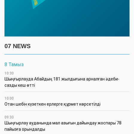
07 NEWS
8 Тамыз
10:30
Шыңғырлауда Абайдың 181 жылдығына арналған әдеби-
сазды кеш өтті
10:00
Отан шебін күзеткен ерлерге құрмет көрсетілді
09:30
​Шыңғырлау ауданында мал азығын дайындау жоспары 78
пайызға орындалды