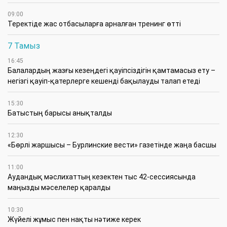
09:00
​Теректіде жас отбасыларға арналған тренинг өтті
7 Тамыз
16:45
Балалардың жазғы кезеңдегі қауіпсіздігін қамтамасыз ету –
негізгі қауіп-қатерлерге кешенді бақылауды талап етеді
15:30
Батыстың барысы анықталды
12:30
«Бөрлі жаршысы – Бурлинские вести» газетінде жаңа басшы
11:00
Аудандық мәслихаттың кезектен тыс 42-сессиясында
маңызды мәселелер қаралды
10:30
Жүйелі жұмыс пен нақты нәтиже керек