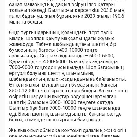
санап малазықтық дақыл өсірушілер қатары
толығып келеді. Былтырғы көрсеткіш 203,8 мың
га, ал бұдан үш жыл бұрын, яғни 2023 жылы 190,6
мың га болды.
Өңір тұрғындарының қолындағы төрт түлік
малды шөппен қамту мақсатындағы жұмыс
жалғасуда. Табиғи шабындықтағы шөптің бір
бумасының бағасы 3400-10000 теңге
аралығында. Сырым ауданында – 6000-6500,
Қаратөбеде – 4000-6000, Бәйтерек ауданында
7000-9000 теңгеден ұсынылуда. Шөп бағасының
әртүрлі болуына шөптің шығымына,
шабындықтың алыс-жақындығына байланысты.
Өткен жылы мұндай шөп бумасының бағасы
3500-12000 теңге аралығында болды. Ал екпе шөп
өсіретін шаруашылықтар өздерінен артылған
шөптің бумасын 6000-10000 теңгеге сатуда.
Былтыр бұл баға 7000-10000 теңге шамасында
еді. Биыл шөптің шығымдылығы бағаны сәл де
болса, төмендетіп отырғаны байқалады.
Жылма-жыл облысқа көктемгі далалық және егін
ору жұмысын жүргізуге жеңілдетілген бағамен