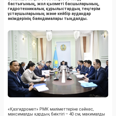
бастығының, жол қызметі басшыларының,
гидротехникалық құрылыстардың теңгерім
ұстаушыларының және кейбір аудандар
әкімдерінің баяндамалары тыңдалды.
«Қазгидромет» РМК мәліметтеріне сәйкес,
максималды қардың биіктігі – 40 см, макималды