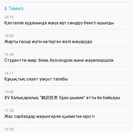
6 Тамыз
20:15
Қазталов ауданында жаңа өрт сөндіру бекеті ашылды
18:00
Жарты ғасыр жүгін көтерген желі жаңаруда
16:45
Студенттік өмір: білім, белсенділік және жауапкершілік
16:17
Құқықтық сауат-уақыт талабы
14:30
XV Халықаралық “舞蹈世界 Удао шыжие” атты би байқауы
11:30
Жас сарбаздар жауынгерлік қызметке кірісті
10:30