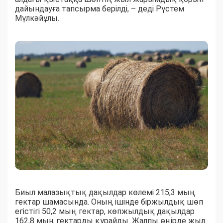
дайындауға тапсырма берілді, – деді Рүстем
Мүлкәйұлы.
Биыл малазықтық дақылдар көлемі 215,3 мың
гектар шамасында. Оның ішінде біржылдық шөп
егістігі 50,2 мың гектар, көпжылдық дақылдар
162,8 мың гектарды құрайды. Жалпы өңірде жыл