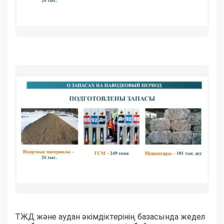
ТЖД және аудан әкімдіктерінің базасында жедел