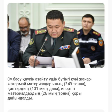
Су басу қаупін азайту үшін бүгінгі күні жанар-
жағармай материалдарының (249 тонна),
қаптардың (101 мың дана), инертті
материалдардың (26 мың тонна) қоры
дайындалды.