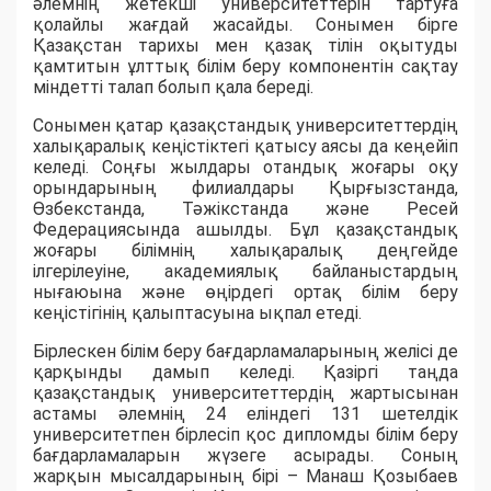
әлемнің жетекші университеттерін тартуға
қолайлы жағдай жасайды. Сонымен бірге
Қазақстан тарихы мен қазақ тілін оқытуды
қамтитын ұлттық білім беру компонентін сақтау
міндетті талап болып қала береді.
Сонымен қатар қазақстандық университеттердің
халықаралық кеңістіктегі қатысу аясы да кеңейіп
келеді. Соңғы жылдары отандық жоғары оқу
орындарының филиалдары Қырғызстанда,
Өзбекстанда, Тәжікстанда және Ресей
Федерациясында ашылды. Бұл қазақстандық
жоғары білімнің халықаралық деңгейде
ілгерілеуіне, академиялық байланыстардың
нығаюына және өңірдегі ортақ білім беру
кеңістігінің қалыптасуына ықпал етеді.
Бірлескен білім беру бағдарламаларының желісі де
қарқынды дамып келеді. Қазіргі таңда
қазақстандық университеттердің жартысынан
астамы әлемнің 24 еліндегі 131 шетелдік
университетпен бірлесіп қос дипломды білім беру
бағдарламаларын жүзеге асырады. Соның
жарқын мысалдарының бірі – Манаш Қозыбаев