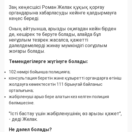
Заң кеңесшісі Роман Желак құқық қорғау
органдарына хабарласуды кейінге қалдырмауға
кеңес береді.
Оның айтуынша, арызды оқиғадан кейін бірден
де, кешірек те беруге болады, алайда бұл
неғұрлым тезірек жасалса, қажетті
дәлелдемелерді жинау мүмкіндігі соғұрлым
жоғары болады.
Төмендегілерге жүгінуге болады:
102 нөмірі бойынша полицияға;
консультация беретін және құзыретті органдарға өтініш
жолдауға көмектесетін 111 бірыңғай байланыс
орталығына;
жәбірленуші арыз бере алатын кез келген полиция
бөлімшесіне.
"Істі бастау үшін жәбірленушінің өз арызы қажет",
- деді Желак.
Не дәлел болады?