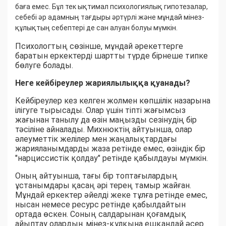
баға емес. Бұл тек ықтимал психологиялық гипотезалар,
себебі әр адамның тағдыры әртүрлі және мұндай мінез-
құлықтың себептері де сан алуан болуы мүмкін.
Психологтың сөзінше, мұндай әрекеттерге
баратын еркектерді шартты түрде бірнеше типке
бөлуге болады.
Неге кейбіреулер жариялылыққа қуанады?
Кейбіреулер кез келген жолмен көпшілік назарына
ілігуге тырысады. Олар үшін тіпті жағымсыз
жағынан танылу да өзін маңызды сезінудің бір
тәсіліне айналады. Михнюктің айтуынша, олар
әлеуметтік желілер мен жаңалықтардағы
жарияланымдарды жаза ретінде емес, өзіндік бір
"нарциссистік қолдау" ретінде қабылдауы мүмкін.
Оның айтуынша, тағы бір топтағылардың
ұстанымдары қасаң әрі терең тамыр жайған.
Мұндай еркектер әйелді жеке тұлға ретінде емес,
нысан немесе ресурс ретінде қабылдайтын
ортада өскен. Соның салдарынан қоғамдық
айыптау олардың мінез-құлқына ешқандай әсер