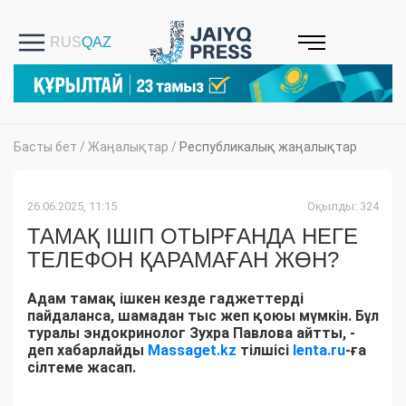
Басты бет
/
Жаңалықтар
/
Республикалық жаңалықтар
26.06.2025, 11:15
Оқылды: 324
ТАМАҚ ІШІП ОТЫРҒАНДА НЕГЕ
ТЕЛЕФОН ҚАРАМАҒАН ЖӨН?
Адам тамақ ішкен кезде гаджеттерді
пайдаланса, шамадан тыс жеп қоюы мүмкін. Бұл
туралы эндокринолог Зухра Павлова айтты, -
деп хабарлайды
Massaget.kz
тілшісі
lenta.ru
-ға
сілтеме жасап.