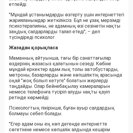
етпейді.
"Мұндай ұстанымдарды өзгерту үшін интернеттегі
жарияланымдар жеткіліксіз. Бұл не ұзақ мерзімді
психотерапияны, не адамның өзі сезінетін нақты
заңдық салдарларды талап етеді", – деп
түсіндіреді психолог.
Жазадан қорықпаса
Маманның айтуынша, тағы бір санаттағылар
өздерінің жазасыз қалатынын сезеді. Көбіне
мұндай еркектер адам лық толы автобустарды,
метроны, базарларды және көпшіліктің арасында
оңай "жоқ болып кетуге" болатын жерлерді
таңдайды. Олар бейнебақылау камераларын
немесе телефонға түсіріп алуды нақты қауіп
ретінде көрмейді.
Психологтың пікірінше, бұған ауыр салдардың
болмауы себеп болады.
"Егер адам оны ең көп дегенде интернетте
сөгетініне немесе көпшілік алдында кешірім