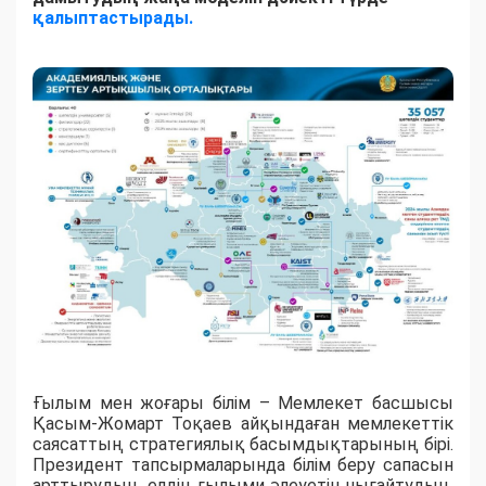
қалыптастырады.
Ғылым мен жоғары білім – Мемлекет басшысы
Қасым-Жомарт Тоқаев айқындаған мемлекеттік
саясаттың стратегиялық басымдықтарының бірі.
Президент тапсырмаларында білім беру сапасын
арттырудың, елдің ғылыми әлеуетін нығайтудың,