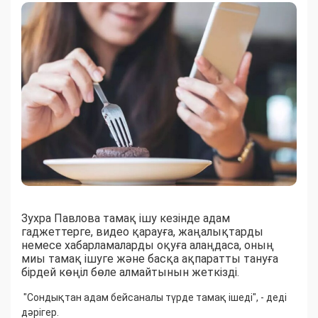
Зухра Павлова тамақ ішу кезінде адам
гаджеттерге, видео қарауға, жаңалықтарды
немесе хабарламаларды оқуға алаңдаса, оның
миы тамақ ішуге және басқа ақпаратты тануға
бірдей көңіл бөле алмайтынын жеткізді.
"Сондықтан адам бейсаналы түрде тамақ ішеді", - деді
дәрігер.