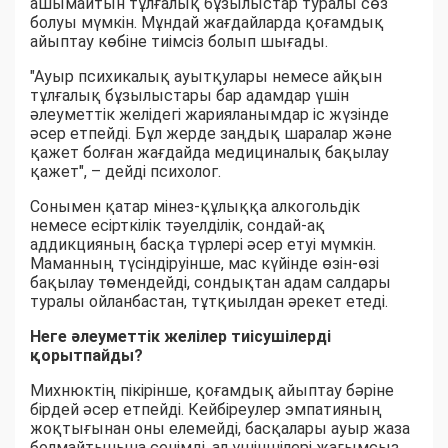
ашымайтын тұлғалық бұзылыстар туралы сөз
болуы мүмкін. Мұндай жағдайларда қоғамдық
айыптау көбіне тиімсіз болып шығады.
"Ауыр психикалық ауытқулары немесе айқын
тұлғалық бұзылыстары бар адамдар үшін
әлеуметтік желідегі жарияланымдар іс жүзінде
әсер етпейді. Бұл жерде заңдық шаралар және
қажет болған жағдайда медициналық бақылау
қажет", – дейді психолог.
Сонымен қатар мінез-құлыққа алкогольдік
немесе есірткілік тәуелділік, сондай-ақ
аддикцияның басқа түрлері әсер етуі мүмкін.
Маманның түсіндіруінше, мас күйінде өзін-өзі
бақылау төмендейді, сондықтан адам салдары
туралы ойланбастан, тұтқиылдан әрекет етеді.
Неге әлеуметтік желілер тиісушілерді
қорытпайды?
Михнюктің пікірінше, қоғамдық айыптау бәріне
бірдей әсер етпейді. Кейбіреулер эмпатияның
жоқтығынан оны елемейді, басқалары ауыр жаза
болмайтынына сенімді, ал үшіншілері жағымсыз