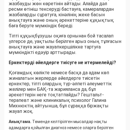
жазбауды жөн көретінін айтады. Алайда дәл
ресми өтініш тексеруді бастауға, камералардан
жазбаларды сұратуға, кінәлінің жеке басын
анықтауға және оның әрекеттеріне құқықтық
баға беруге мүмкіндік береді.
Тіпті құқықбұзушы оқиға орнынан бой тасалап
үлгерсе де, уақтылы берілген арыз оның тұлғасын
анықтауға және жауапкершілікке тартуға
мүмкіндікті едәуір арттырады.
Еркектерді әйелдерге тиісуге не итермелейді?
Қоғамдық көлікте немесе басқа да адам көп
жиналатын жерлерде әйелдерге тиісетін
еркектер, тіпті олардың түр-әлпеті әлеуметтік
желілер мен БАҚ-та жарияланса да, бұл
әрекеттерін неге тоқтатпайды? Гештальт-
терапевт және клиникалық психолог Галина
Михнюктің айтуынша, бұл сұраққа біржақты
жауап жоқ.
Анықтама.
Төменде келтірілген мысалдар нақты
адамдарға қойылған диагноз немесе оларға берілген