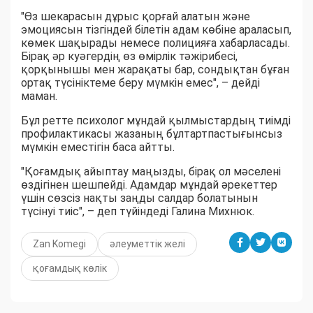
"Өз шекарасын дұрыс қорғай алатын және
эмоциясын тізгіндей білетін адам көбіне араласып,
көмек шақырады немесе полицияға хабарласады.
Бірақ әр куәгердің өз өмірлік тәжірибесі,
қорқынышы мен жарақаты бар, сондықтан бұған
ортақ түсініктеме беру мүмкін емес", – дейді
маман.
Бұл ретте психолог мұндай қылмыстардың тиімді
профилактикасы жазаның бұлтартпастығынсыз
мүмкін еместігін баса айтты.
"Қоғамдық айыптау маңызды, бірақ ол мәселені
өздігінен шешпейді. Адамдар мұндай әрекеттер
үшін сөзсіз нақты заңды салдар болатынын
түсінуі тиіс", – деп түйіндеді Галина Михнюк.
Zan Komegi
әлеуметтік желі
қоғамдық көлік