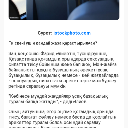
Сурет:
istockphoto.com
Тиіскені үшін қандай жаза қарастырылған?
Заң кеңесшісі Фарид Әлиевтің түсіндіруінше,
Қазақстанда қоғамдық орындарда сексуалдық
сипатта тиісу бойынша жеке бап жоқ. Мән-жайға
байланысты құқық бұзушының әрекеті ұсақ
бұзақылық, бұзақылық немесе - кей жағдайларда
- сексуалдық сипаттағы әрекеттерге мәжбүрлеу
ретінде саралануы мүмкін.
"Көбінесе мұндай жағдайлар ұсақ бұзақылық
туралы бапқа жатады", - деді Әлиев.
Оның айтуынша, егер әңгіме қоғамдық орында
тиісу, балағат сөйлеу немесе басқа да қорлайтын
әрекеттер туралы болса, осындай саралау
қолданылады. Егер тәртіпсіздік өрескел,