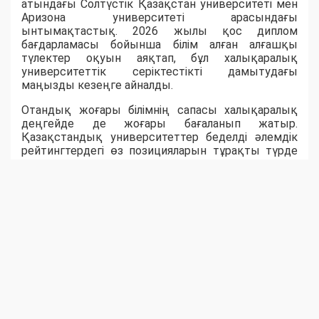
атындағы Солтүстік Қазақстан университеті мен
Аризона университеті арасындағы
ынтымақтастық. 2026 жылы қос диплом
бағдарламасы бойынша білім алған алғашқы
түлектер оқуын аяқтап, бұл халықаралық
университеттік серіктестікті дамытудағы
маңызды кезеңге айналды.
Отандық жоғары білімнің сапасы халықаралық
деңгейде де жоғары бағаланып жатыр.
Қазақстандық университеттер беделді әлемдік
рейтингтердегі өз позицияларын тұрақты түрде
нығайтып келеді. QS World University Rankings 2026
рейтингіне еліміздің 20 жоғары оқу орны енсе,
Times Higher Education 2026 рейтингінде алғаш рет
Қазақстанның бірден бес университеті әлемнің
үздік жоғары оқу орындарының қатарына
қосылды. Ал Nazarbayev University әлемнің үздік
500 университетінің қатарына еніп, қазақстандық
жоғары білімнің халықаралық аренадағы беделінің
артып келе жатқанын айқын көрсетті.
Мемлекеттік саясаттың дәйекті жүзеге
асырылуы ғылым мен жоғары білімнің заманауи