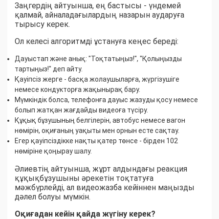
Заңгердің айтуынша, ең бастысы - үндемей
қалмай, айналадағылардың назарын аударуға
тырысу керек.
Ол келесі алгоритмді ұстануға кеңес береді:
Дауыстап және анық: "Тоқтатыңыз!", "Қолыңызды
тартыңыз!" деп айту.
Қауіпсіз жерге - басқа жолаушыларға, жүргізушіге
немесе кондукторға жақынырақ бару.
Мүмкіндік болса, телефонға дауыс жазуды қосу немесе
болып жатқан жағдайды видеоға түсіру.
Құқық бұзушының белгілерін, автобус немесе вагон
нөмірін, оқиғаның уақыты мен орнын есте сақтау.
Егер қауіпсіздікке нақты қатер төнсе - бірден 102
нөміріне қоңырау шалу.
Әлиевтің айтуынша, жұрт алдындағы реакция
құқықбұзушыны әрекетін тоқтатуға
мәжбүрлейді, ал видеожазба кейіннен маңызды
дәлел болуы мүмкін.
Оқиғадан кейін қайда жүгіну керек?