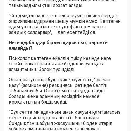
танымалдылықтан ләззат алады.
"Сондықтан мәселені тек әлеуметтік желілердегі
жарияланымдармен шешу мүмкін емес. Көптеген
адам үшін жалғыз тежеуші фактор – нақты
заңдық салдарлар", – деп есептейді ол.
Неге құрбандар бірден қарсылық көрсете
алмайды?
Психолог көптеген әйелдің тиісу кезінде неге
сілейіп қалатынын және бірден жауап қата
алмайтынын бөлек түсіндірді.
Оның айтуынша, бұл жүйке жүйесінің "сілейіп
қалу" (замирание) реакциясы ретінде белгілі
табиғи жауабы. Ол автоматты түрде пайда
болады және адамның әлсіздігін немесе
қорқақтығын білдірмейді.
"Бұл сәтте ми адамның аман қалуын қамтамасыз
етуге тырысып, қозғалысты блоктайды.
Сондықтан шабуыл жасаушыны бірден итеріп
жібере алмағаныңыз немесе оған жауап