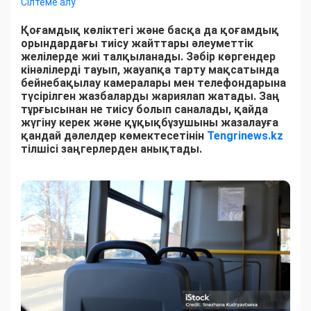
Сілтеме алу
Қоғамдық көліктегі және басқа да қоғамдық
орындардағы тиісу жайттары әлеуметтік
желілерде жиі талқыланады. Зәбір көргендер
кінәлілерді тауып, жауапқа тарту мақсатында
бейнебақылау камералары мен телефондарына
түсірілген жазбаларды жариялап жатады. Заң
тұрғысынан не тиісу болып саналады, қайда
жүгіну керек және құқықбұзушыны жазалауға
қандай дәлелдер көмектесетінін
Tengrinews.kz
тілшісі заңгерлерден анықтады.