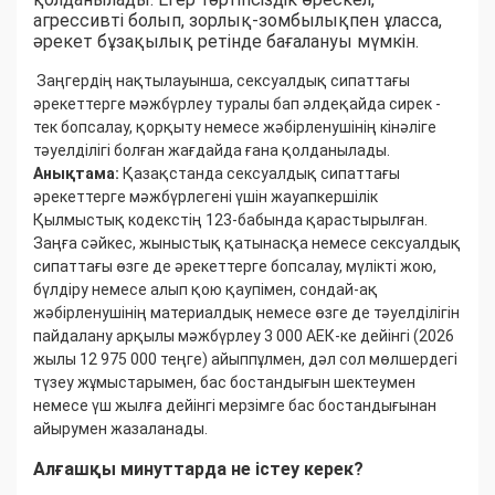
агрессивті болып, зорлық-зомбылықпен ұласса,
әрекет бұзақылық ретінде бағалануы мүмкін.
Заңгердің нақтылауынша, сексуалдық сипаттағы
әрекеттерге мәжбүрлеу туралы бап әлдеқайда сирек -
тек бопсалау, қорқыту немесе жәбірленушінің кінәліге
тәуелділігі болған жағдайда ғана қолданылады.
Анықтама:
Қазақстанда сексуалдық сипаттағы
әрекеттерге мәжбүрлегені үшін жауапкершілік
Қылмыстық кодекстің 123-бабында қарастырылған.
Заңға сәйкес, жыныстық қатынасқа немесе сексуалдық
сипаттағы өзге де әрекеттерге бопсалау, мүлікті жою,
бүлдіру немесе алып қою қаупімен, сондай-ақ
жәбірленушінің материалдық немесе өзге де тәуелділігін
пайдалану арқылы мәжбүрлеу 3 000 АЕК-ке дейінгі (2026
жылы 12 975 000 теңге) айыппұлмен, дәл сол мөлшердегі
түзеу жұмыстарымен, бас бостандығын шектеумен
немесе үш жылға дейінгі мерзімге бас бостандығынан
айырумен жазаланады.
Алғашқы минуттарда не істеу керек?