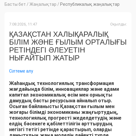
Басты бет
/
Жаңалықтар
/
Республикалық жаңалықтар
7.08.2026, 11:47
Оқылды:
ҚАЗАҚСТАН ХАЛЫҚАРАЛЫҚ
БІЛІМ ЖӘНЕ ҒЫЛЫМ ОРТАЛЫҒЫ
РЕТІНДЕГІ ӘЛЕУЕТІН
НЫҒАЙТЫП ЖАТЫР
Сілтеме алу
Жаһандық технологиялық трансформация
жағдайында білім, инновациялар және адами
капитал экономикалық өсім мен орнықты
дамудың басты ресурсына айналып отыр.
Осыған байланысты Қазақстан ғылым мен
жоғары білімді экономиканы жаңғыртудың,
технологиялық прогресті жеделдетудің және
елдің бәсекеге қабілеттілігін арттырудың
негізгі тетігі ретінде қарастырып, оларды
дамытудың жаңа моделін дәйекті түрде