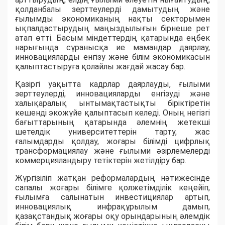
қолданбалы зерттеулерді дамытудың және
ғылымды экономиканың нақты секторымен
ықпалдастырудың маңыздылығын бірнеше рет
атап өтті. Басым міндеттердің қатарында еңбек
нарығында сұранысқа ие мамандар даярлау,
инновацияларды енгізу және білім экономикасын
қалыптастыруға қолайлы жағдай жасау бар.
Қазіргі уақытта кадрлар даярлауды, ғылыми
зерттеулерді, инновацияларды енгізуді және
халықаралық ынтымақтастықты біріктіретін
кешенді экожүйе қалыптасып келеді. Оның негізгі
бағыттарының қатарында әлемнің жетекші
шетелдік университеттерін тарту, жас
ғалымдарды қолдау, жоғары білімді цифрлық
трансформациялау және ғылыми әзірлемелерді
коммерцияландыру тетіктерін жетілдіру бар.
Жүргізіліп жатқан реформалардың нәтижесінде
сапалы жоғары білімге қолжетімділік кеңейіп,
ғылымға салынатын инвестициялар артып,
инновациялық инфрақұрылым дамып,
қазақстандық жоғары оқу орындарының әлемдік