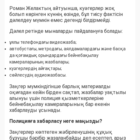
Роман Желактың айтуынша, куәгерлер жоқ
болып көрінген күннің өзінде, бұл тиісу фактісін
дәлелдеу мүмкін емес дегенді білдірмейді.
Дәлел ретінде мыналарды пайдалануға болады:
ұялы телефондағы видеожазба;
автобустағы, метродағы, аялдамалардағы және басқа
да қоғамдық орындардағы бейнебақылау
камераларының жазбалары;
куәгерлердің айғақтары;
сөйлесудің аудиожазбасы.
Заңгер мүмкіндігінше барлық материалды
оқиғадан кейін бірден сақтап, жазбалар уақтылы
алынуы үшін полиция қызметкерлеріне
бейнебақылау камераларының бар екенін
хабарлауды ұсынады.
Полицияға хабарласу неге маңызды?
Заңгерлер көптеген жәбірленушінің құқық
бұзушы бәрібір жазаланбайды деп есептеп, арыз