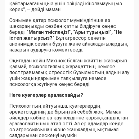
қайтармағаныңыз үшін өзіңізді кінәламауыңыз
керек", – дейді маман.
Сонымен қатар психолог мүмкіндігінше өз
шекараңызды сөзбен қатты білдіруге кеңес
береді:
"Маған тиіспеңіз!", "Ары тұрыңыз!", "Не
істеп жатырсыз?"
Бұл агрессор сенетін
анонимдік сезімін бұзуға және айналадағылардың
назарын аударуға көмектеседі.
Оқиғадан кейін Михнюк болған жайтты жасырып
қалмай, психологиялық жарақаттың немесе
посттравмалық стресстік бұзылыстың алдын алу
үшін жақындарымен талқылауға немесе
психологқа жүгінуге кеңес береді.
Неге куәгерлер араласпайды?
Психологтың айтуынша, куәгерлердің
әрекетсіздігінің де бірыңғай себебі жоқ. Маман
әйелдер көбіне өз қауіпсіздігіне қорыққандықтан
араласпайтынын атап өтті. Ал ер адамдар кейде
өз агрессиясынан және жанжалдың ықтимал
салдарынан сескенуі мүмкін.