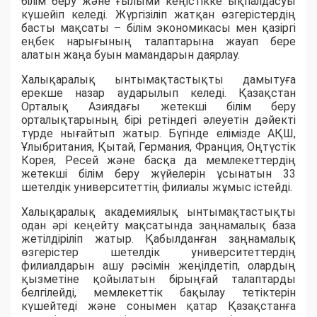
білім беру және ғылыми кеңістікке ықпалдасуы
күшейіп келеді. Жүргізіліп жатқан өзгерістердің
басты мақсаты – білім экономикасы мен қазіргі
еңбек нарығының талаптарына жауап бере
алатын жаңа буын мамандарын даярлау.
Халықаралық ынтымақтастықты дамытуға
ерекше назар аударылып келеді. Қазақстан
Орталық Азиядағы жетекші білім беру
орталықтарының бірі ретіндегі әлеуетін дәйекті
түрде нығайтып жатыр. Бүгінде елімізде АҚШ,
Ұлыбритания, Қытай, Германия, Франция, Оңтүстік
Корея, Ресей және басқа да мемлекеттердің
жетекші білім беру жүйелерін ұсынатын 33
шетелдік университеттің филиалы жұмыс істейді.
Халықаралық академиялық ынтымақтастықты
одан әрі кеңейту мақсатында заңнамалық база
жетілдіріліп жатыр. Қабылданған заңнамалық
өзгерістер шетелдік университеттердің
филиалдарын ашу рәсімін жеңілдетіп, олардың
қызметіне қойылатын бірыңғай талаптарды
белгілейді, мемлекеттік бақылау тетіктерін
күшейтеді және сонымен қатар Қазақстанға