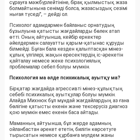
сұрауға мәжбүрлейтініне, бірақ қылмыстық жаза
болмайтынына сенімді болса, жазасыздық сезімі
нығая түседі", – дейді ол.
Психолог адамдармен байланыс орнатудың
бұзылуына қатысты жағдайларды бөлек атап
өтті. Оның айтуынша, кейбір еркектер
әйелдермен салауатты қарым-қатынас құруды
білмейді. Бұған бала кезден қалыптасқан мінез-
құлық үлгілері, жақын ересектердің іс-әрекетін
қайталау немесе жеке психологиялық
проблемалар себеп болуы мүмкін.
Психология ма әлде психикалық ауытқу ма?
Бірқатар жағдайда агрессивті мінез-құлықтың
себебі психикалық ауытқулар болуы мүмкін.
Алайда Михнюк бұл мұндай жағдайлардың аз ғана
бөлігіне қатысты екенін және тексерусіз диагноз
қою мүмкін емес екенін баса айтады.
Маманның айтуынша, бұл жерде адамның
ойланбастан әрекет ететін, билігін көрсетуге
тырысатын немесе құрбанға мүлдем жаны