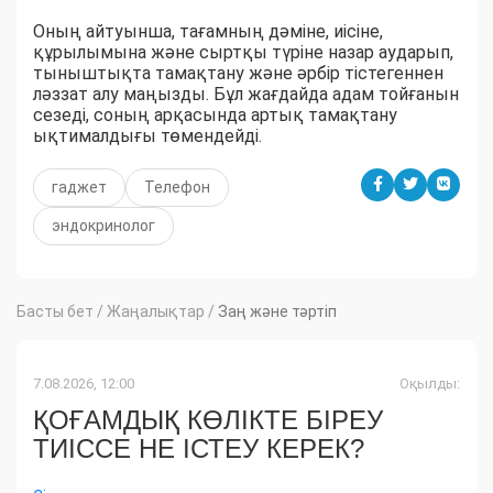
Оның айтуынша, тағамның дәміне, иісіне,
құрылымына және сыртқы түріне назар аударып,
тыныштықта тамақтану және әрбір тістегеннен
ләззат алу маңызды. Бұл жағдайда адам тойғанын
сезеді, соның арқасында артық тамақтану
ықтималдығы төмендейді.
гаджет
Телефон
эндокринолог
Басты бет
/
Жаңалықтар
/
Заң және тәртіп
7.08.2026, 12:00
Оқылды:
ҚОҒАМДЫҚ КӨЛІКТЕ БІРЕУ
ТИІССЕ НЕ ІСТЕУ КЕРЕК?