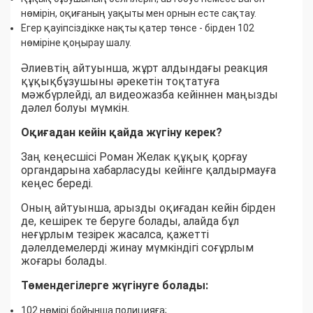
нөмірін, оқиғаның уақыты мен орнын есте сақтау.
Егер қауіпсіздікке нақты қатер төнсе - бірден 102
нөміріне қоңырау шалу.
Әлиевтің айтуынша, жұрт алдындағы реакция
құқықбұзушыны әрекетін тоқтатуға
мәжбүрлейді, ал видеожазба кейіннен маңызды
дәлел болуы мүмкін.
Оқиғадан кейін қайда жүгіну керек?
Заң кеңесшісі Роман Желак құқық қорғау
органдарына хабарласуды кейінге қалдырмауға
кеңес береді.
Оның айтуынша, арызды оқиғадан кейін бірден
де, кешірек те беруге болады, алайда бұл
неғұрлым тезірек жасалса, қажетті
дәлелдемелерді жинау мүмкіндігі соғұрлым
жоғары болады.
Төмендегілерге жүгінуге болады:
102 нөмірі бойынша полицияға;