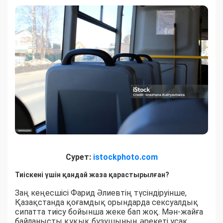
Сурет:
istockphoto.com
Тиіскені үшін қандай жаза қарастырылған?
Заң кеңесшісі Фарид Әлиевтің түсіндіруінше,
Қазақстанда қоғамдық орындарда сексуалдық
сипатта тиісу бойынша жеке бап жоқ. Мән-жайға
байланысты құқық бұзушының әрекеті ұсақ