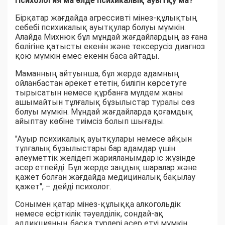
Психология ма әлде психикалық ауытқу ма?
Бірқатар жағдайда агрессивті мінез-құлықтың
себебі психикалық ауытқулар болуы мүмкін.
Алайда Михнюк бұл мұндай жағдайлардың аз ғана
бөлігіне қатысты екенін және тексерусіз диагноз
қою мүмкін емес екенін баса айтады.
Маманның айтуынша, бұл жерде адамның
ойланбастан әрекет ететін, билігін көрсетуге
тырысатын немесе құрбанға мүлдем жаны
ашымайтын тұлғалық бұзылыстар туралы сөз
болуы мүмкін. Мұндай жағдайларда қоғамдық
айыптау көбіне тиімсіз болып шығады.
"Ауыр психикалық ауытқулары немесе айқын
тұлғалық бұзылыстары бар адамдар үшін
әлеуметтік желідегі жарияланымдар іс жүзінде
әсер етпейді. Бұл жерде заңдық шаралар және
қажет болған жағдайда медициналық бақылау
қажет", – дейді психолог.
Сонымен қатар мінез-құлыққа алкогольдік
немесе есірткілік тәуелділік, сондай-ақ
аддикцияның басқа түрлері әсер етуі мүмкін.