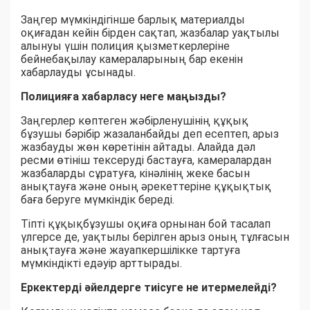
Заңгер мүмкіндігінше барлық материалды
оқиғадан кейін бірден сақтап, жазбалар уақтылы
алынуы үшін полиция қызметкерлеріне
бейнебақылау камераларының бар екенін
хабарлауды ұсынады.
Полицияға хабарласу неге маңызды?
Заңгерлер көптеген жәбірленушінің құқық
бұзушы бәрібір жазаланбайды деп есептеп, арыз
жазбауды жөн көретінін айтады. Алайда дәл
ресми өтініш тексеруді бастауға, камералардан
жазбаларды сұратуға, кінәлінің жеке басын
анықтауға және оның әрекеттеріне құқықтық
баға беруге мүмкіндік береді.
Тіпті құқықбұзушы оқиға орнынан бой тасалап
үлгерсе де, уақтылы берілген арыз оның тұлғасын
анықтауға және жауапкершілікке тартуға
мүмкіндікті едәуір арттырады.
Еркектерді әйелдерге тиісуге не итермелейді?