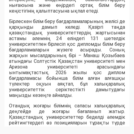
нығаюына және өңірдегі ортақ білім беру
кеңістігінің қалыптасуына ықпал етеді.
Бірлескен білім беру бағдарламаларының желісі де
қарқынды дамып келеді. Қазіргі таңда
қазақстандық университеттердің жартысынан
астамы әлемнің 24 еліндегі 131 шетелдік
университетпен бірлесіп қос дипломды білім беру
бағдарламаларын жүзеге асырады. Соның
жарқын мысалдарының бірі – Манаш Қозыбаев
атындағы Солтүстік Қазақстан университеті мен
Аризона университеті арасындағы
ынтымақтастық. 2026 жылы қос диплом
бағдарламасы бойынша білім алған алғашқы
түлектер оқуын аяқтап, бұл халықаралық
университеттік серіктестікті дамытудағы
маңызды кезеңге айналды.
Отандық жоғары білімнің сапасы халықаралық
деңгейде де жоғары бағаланып жатыр.
Қазақстандық университеттер беделді әлемдік
рейтингтердегі өз позицияларын тұрақты түрде
нығайтып келеді. QS World University Rankings 2026