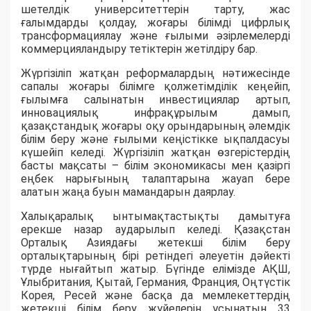
шетелдік университеттерін тарту, жас
ғалымдарды қолдау, жоғары білімді цифрлық
трансформациялау және ғылыми әзірлемелерді
коммерцияландыру тетіктерін жетілдіру бар.
Жүргізіліп жатқан реформалардың нәтижесінде
сапалы жоғары білімге қолжетімділік кеңейіп,
ғылымға салынатын инвестициялар артып,
инновациялық инфрақұрылым дамып,
қазақстандық жоғары оқу орындарының әлемдік
білім беру және ғылыми кеңістікке ықпалдасуы
күшейіп келеді. Жүргізіліп жатқан өзгерістердің
басты мақсаты – білім экономикасы мен қазіргі
еңбек нарығының талаптарына жауап бере
алатын жаңа буын мамандарын даярлау.
Халықаралық ынтымақтастықты дамытуға
ерекше назар аударылып келеді. Қазақстан
Орталық Азиядағы жетекші білім беру
орталықтарының бірі ретіндегі әлеуетін дәйекті
түрде нығайтып жатыр. Бүгінде елімізде АҚШ,
Ұлыбритания, Қытай, Германия, Франция, Оңтүстік
Корея, Ресей және басқа да мемлекеттердің
жетекші білім беру жүйелерін ұсынатын 33