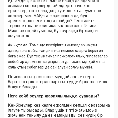
Қоғамдық көлікте немесе басқа да адам көп
жиналатын жерлерде әйелдерге тиісетін
еркектер, тіпті олардың түр-әлпеті әлеуметтік
желілер мен БАҚ-та жарияланса да, бұл
әрекеттерін неге тоқтатпайды? Гештальт-
терапевт және клиникалық психолог Галина
Михнюктің айтуынша, бұл сұраққа біржақты
жауап жоқ.
Анықтама.
Төменде келтірілген мысалдар нақты
адамдарға қойылған диагноз немесе оларға берілген
баға емес. Бұл тек ықтимал психологиялық гипотезалар,
себебі әр адамның тағдыры әртүрлі және мұндай мінез-
құлықтың себептері де сан алуан болуы мүмкін.
Психологтың сөзінше, мұндай әрекеттерге
баратын еркектерді шартты түрде бірнеше типке
бөлуге болады.
Неге кейбіреулер жариялылыққа қуанады?
Кейбіреулер кез келген жолмен көпшілік назарына
ілігуге тырысады. Олар үшін тіпті жағымсыз
жағынан танылу да өзін маңызды сезінудің бір