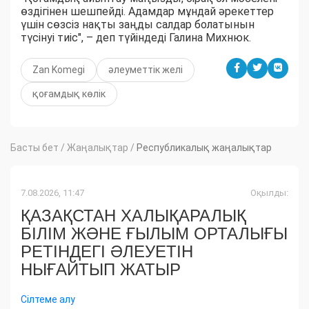
өздігінен шешпейді. Адамдар мұндай әрекеттер
үшін сөзсіз нақты заңды салдар болатынын
түсінуі тиіс", – деп түйіндеді Галина Михнюк.
Zan Komegi
әлеуметтік желі
қоғамдық көлік
Басты бет
/
Жаңалықтар
/
Республикалық жаңалықтар
7.08.2026, 11:47
Оқылды:
ҚАЗАҚСТАН ХАЛЫҚАРАЛЫҚ
БІЛІМ ЖӘНЕ ҒЫЛЫМ ОРТАЛЫҒЫ
РЕТІНДЕГІ ӘЛЕУЕТІН
НЫҒАЙТЫП ЖАТЫР
Сілтеме алу