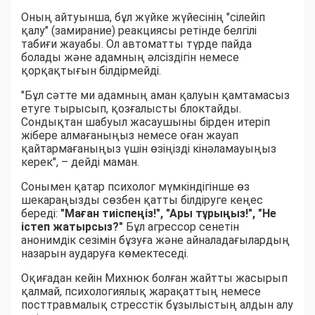
Оның айтуынша, бұл жүйке жүйесінің "сілейіп
қалу" (замирание) реакциясы ретінде белгілі
табиғи жауабы. Ол автоматты түрде пайда
болады және адамның әлсіздігін немесе
қорқақтығын білдірмейді.
"Бұл сәтте ми адамның аман қалуын қамтамасыз
етуге тырысып, қозғалысты блоктайды.
Сондықтан шабуыл жасаушыны бірден итеріп
жібере алмағаныңыз немесе оған жауап
қайтармағаныңыз үшін өзіңізді кінәламауыңыз
керек", – дейді маман.
Сонымен қатар психолог мүмкіндігінше өз
шекараңызды сөзбен қатты білдіруге кеңес
береді:
"Маған тиіспеңіз!", "Ары тұрыңыз!", "Не
істеп жатырсыз?"
Бұл агрессор сенетін
анонимдік сезімін бұзуға және айналадағылардың
назарын аударуға көмектеседі.
Оқиғадан кейін Михнюк болған жайтты жасырып
қалмай, психологиялық жарақаттың немесе
посттравмалық стресстік бұзылыстың алдын алу