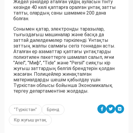
Жедел уәкілдер аталған үйдің ауласын тінту
кезінде 40 келі қаптарға оралған ұнтақ затты
тапты, олардың саны шамамен 200 дана
болған.
Сонымен қатар, электронды таразылар,
тығыздағыш машиналар және басқа да
заттай дәлелдемелер тәркіленді. Ұнтақты
заттың жалпы салмағы сегіз тоннадан асты.
Аталған ер азаматтар қаптағы ұнтақтарды
полиэтилен пакеттерге шамалап салып, яғни
"Ariel", "Миф", "Tide" және "Persil" сияқты кір
жуғыш заттардың белгілі брендтерін қолдан
жасаған. Полицейлер жинақталған
материалдарды шешім қабылдау үшін
Түркістан облысы бойынша Экономикалық
тергеу департаментіне жолдады.
"Түркістан"
Бренд
Кір жуғыш ұнтақ