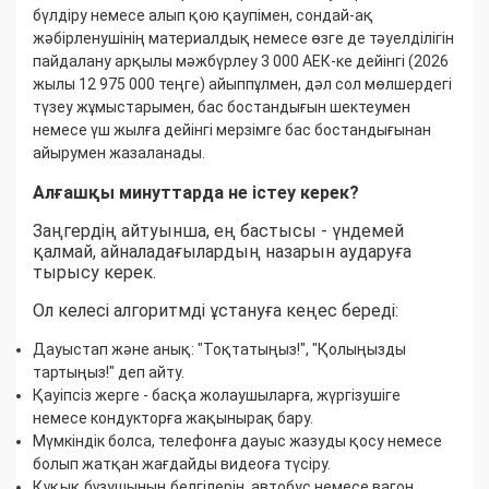
бүлдіру немесе алып қою қаупімен, сондай-ақ
жәбірленушінің материалдық немесе өзге де тәуелділігін
пайдалану арқылы мәжбүрлеу 3 000 АЕК-ке дейінгі (2026
жылы 12 975 000 теңге) айыппұлмен, дәл сол мөлшердегі
түзеу жұмыстарымен, бас бостандығын шектеумен
немесе үш жылға дейінгі мерзімге бас бостандығынан
айырумен жазаланады.
Алғашқы минуттарда не істеу керек?
Заңгердің айтуынша, ең бастысы - үндемей
қалмай, айналадағылардың назарын аударуға
тырысу керек.
Ол келесі алгоритмді ұстануға кеңес береді:
Дауыстап және анық: "Тоқтатыңыз!", "Қолыңызды
тартыңыз!" деп айту.
Қауіпсіз жерге - басқа жолаушыларға, жүргізушіге
немесе кондукторға жақынырақ бару.
Мүмкіндік болса, телефонға дауыс жазуды қосу немесе
болып жатқан жағдайды видеоға түсіру.
Құқық бұзушының белгілерін, автобус немесе вагон