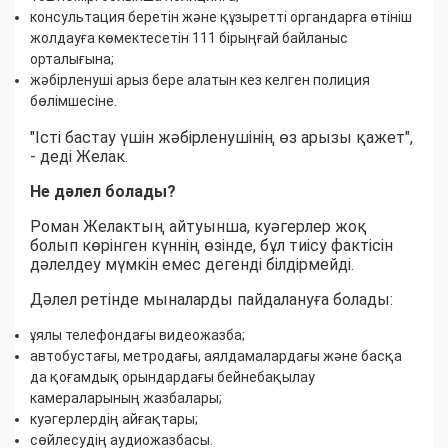
консультация беретін және құзыретті органдарға өтініш
жолдауға көмектесетін 111 бірыңғай байланыс
орталығына;
жәбірленуші арыз бере алатын кез келген полиция
бөлімшесіне.
"Істі бастау үшін жәбірленушінің өз арызы қажет",
- деді Желак.
Не дәлел болады?
Роман Желактың айтуынша, куәгерлер жоқ
болып көрінген күннің өзінде, бұл тиісу фактісін
дәлелдеу мүмкін емес дегенді білдірмейді.
Дәлел ретінде мыналарды пайдалануға болады:
ұялы телефондағы видеожазба;
автобустағы, метродағы, аялдамалардағы және басқа
да қоғамдық орындардағы бейнебақылау
камераларының жазбалары;
куәгерлердің айғақтары;
сөйлесудің аудиожазбасы.