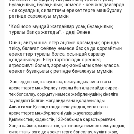
бұзақылық, бұзақылық немесе - кей жағдайларда
- сексуалдық сипаттағы әрекеттерге мәжбүрлеу
ретінде саралануы мүмкін.
"Көбінесе мұндай жағдайлар ұсақ бұзақылық
туралы бапқа жатады", - деді Әлиев.
Оның айтуынша, егер әңгіме қоғамдық орында
тиісу, балағат сөйлеу немесе басқа да қорлайтын
әрекеттер туралы болса, осындай саралау
қолданылады. Егер тәртіпсіздік өрескел,
агрессивті болып, зорлық-зомбылықпен ұласса,
әрекет бұзақылық ретінде бағалануы мүмкін.
Заңгердің нақтылауынша, сексуалдық сипаттағы
әрекеттерге мәжбүрлеу туралы бап әлдеқайда сирек -
тек бопсалау, қорқыту немесе жәбірленушінің кінәліге
тәуелділігі болған жағдайда ғана қолданылады.
Анықтама:
Қазақстанда сексуалдық сипаттағы
әрекеттерге мәжбүрлегені үшін жауапкершілік
Қылмыстық кодекстің 123-бабында қарастырылған.
Заңға сәйкес, жыныстық қатынасқа немесе сексуалдық
сипаттағы өзге де әрекеттерге бопсалау, мүлікті жою,