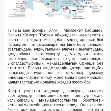
Ғылым мен жоғары білім – Мемлекет басшысы
Қасым-Жомарт Тоқаев айқындаған мемлекеттік
саясаттың стратегиялық басымдықтарының бірі.
Президент тапсырмаларында білім беру сапасын
арттырудың, елдің ғылыми әлеуетін нығайтудың,
қолданбалы зерттеулерді дамытудың және
ғылымды экономиканың нақты секторымен
ықпалдастырудың маңыздылығын бірнеше рет
атап өтті. Басым міндеттердің қатарында еңбек
нарығында сұранысқа ие мамандар даярлау,
инновацияларды енгізу және білім экономикасын
қалыптастыруға қолайлы жағдай жасау бар.
Қазіргі уақытта кадрлар даярлауды, ғылыми
зерттеулерді, инновацияларды енгізуді және
халықаралық ынтымақтастықты біріктіретін
кешенді экожүйе қалыптасып келеді. Оның негізгі
бағыттарының қатарында әлемнің жетекші