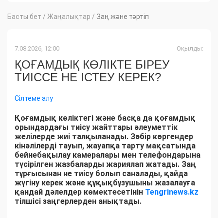
Басты бет
/
Жаңалықтар
/
Заң және тәртіп
7.08.2026, 12:00
Оқылды:
ҚОҒАМДЫҚ КӨЛІКТЕ БІРЕУ
ТИІССЕ НЕ ІСТЕУ КЕРЕК?
Сілтеме алу
Қоғамдық көліктегі және басқа да қоғамдық
орындардағы тиісу жайттары әлеуметтік
желілерде жиі талқыланады. Зәбір көргендер
кінәлілерді тауып, жауапқа тарту мақсатында
бейнебақылау камералары мен телефондарына
түсірілген жазбаларды жариялап жатады. Заң
тұрғысынан не тиісу болып саналады, қайда
жүгіну керек және құқықбұзушыны жазалауға
қандай дәлелдер көмектесетінін
Tengrinews.kz
тілшісі заңгерлерден анықтады.