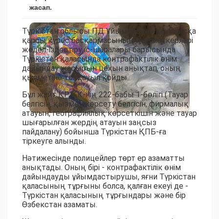
жасап.
Түркістан облысы ПД Ұйымдасқан қылмысқа
қарсы күрес басқармасының қызметкерлері
жедел-іздестіру іс-шаралары барысында
Түркістан қаласында контрафактілік өнім
дайындау жасырын цехын анықтап, оның
қызметіне тосқауыл қойды.
Бұл жайт ҚР ҚК-нің 222-бабы 1-бөлігі (Тауар
белгісін, қызмет көрсету белгісін, фирмалық
атауын, географиялық көрсеткішін және тауар
шығарылған жердің атауын заңсыз
пайдалану) бойынша Түркістан ҚПБ-ға
тіркеуге алынды.
Нәтижесінде полицейлер төрт ер азаматты
анықтады. Оның бірі - контрафактілік өнім
дайындауды ұйымдастырушы, яғни Түркістан
қаласының тұрғыны болса, қалған екеуі де -
Түркістан қаласының тұрғындары және бір
Өзбекстан азаматы.