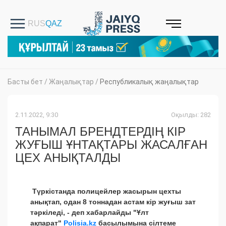
Басты бет
/
Жаңалықтар
/
Республикалық жаңалықтар
2.11.2022, 9:30
Оқылды: 282
ТАНЫМАЛ БРЕНДТЕРДІҢ КІР
ЖУҒЫШ ҰНТАҚТАРЫ ЖАСАЛҒАН
ЦЕХ АНЫҚТАЛДЫ
Түркістанда полицейлер жасырын цехты
анықтап, одан 8 тоннадан астам кір жуғыш зат
тәркіледі, - деп хабарлайды "Ұлт
ақпарат"
Polisia.kz
басылымына сілтеме