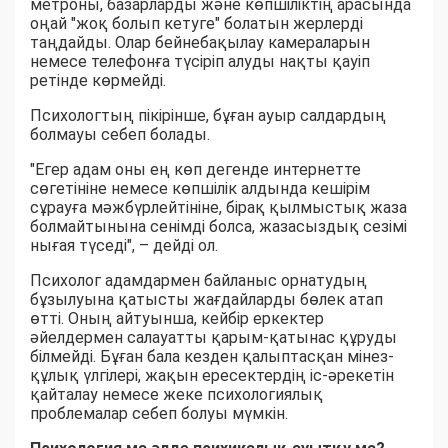
метроны, базарларды және көпшіліктің арасында
оңай "жоқ болып кетуге" болатын жерлерді
таңдайды. Олар бейнебақылау камераларын
немесе телефонға түсіріп алуды нақты қауіп
ретінде көрмейді.
Психологтың пікірінше, бұған ауыр салдардың
болмауы себеп болады.
"Егер адам оны ең көп дегенде интернетте
сөгетініне немесе көпшілік алдында кешірім
сұрауға мәжбүрлейтініне, бірақ қылмыстық жаза
болмайтынына сенімді болса, жазасыздық сезімі
нығая түседі", – дейді ол.
Психолог адамдармен байланыс орнатудың
бұзылуына қатысты жағдайларды бөлек атап
өтті. Оның айтуынша, кейбір еркектер
әйелдермен салауатты қарым-қатынас құруды
білмейді. Бұған бала кезден қалыптасқан мінез-
құлық үлгілері, жақын ересектердің іс-әрекетін
қайталау немесе жеке психологиялық
проблемалар себеп болуы мүмкін.