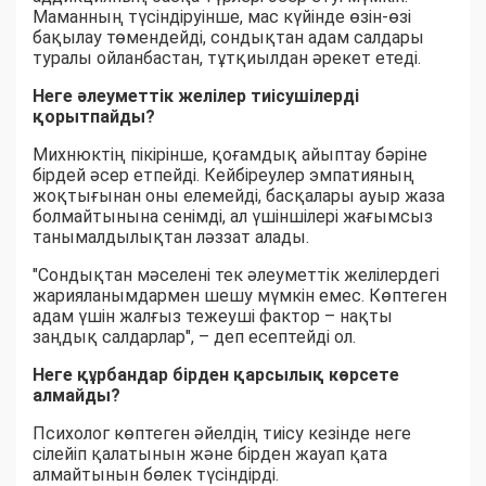
Маманның түсіндіруінше, мас күйінде өзін-өзі
бақылау төмендейді, сондықтан адам салдары
туралы ойланбастан, тұтқиылдан әрекет етеді.
Неге әлеуметтік желілер тиісушілерді
қорытпайды?
Михнюктің пікірінше, қоғамдық айыптау бәріне
бірдей әсер етпейді. Кейбіреулер эмпатияның
жоқтығынан оны елемейді, басқалары ауыр жаза
болмайтынына сенімді, ал үшіншілері жағымсыз
танымалдылықтан ләззат алады.
"Сондықтан мәселені тек әлеуметтік желілердегі
жарияланымдармен шешу мүмкін емес. Көптеген
адам үшін жалғыз тежеуші фактор – нақты
заңдық салдарлар", – деп есептейді ол.
Неге құрбандар бірден қарсылық көрсете
алмайды?
Психолог көптеген әйелдің тиісу кезінде неге
сілейіп қалатынын және бірден жауап қата
алмайтынын бөлек түсіндірді.