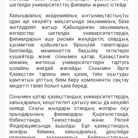
шетелдік университеттің филиалы жұмыс істейді.
Халықаралық академиялық ынтымақтастықты
одан әрі кеңейту мақсатында заңнамалық база
жетілдіріліп жатыр. Қабылданған заңнамалық
өзгерістер шетелдік университеттердің
филиалдарын ашу рәсімін жеңілдетіп, олардың
қызметіне қойылатын бірыңғай талаптарды
белгілейді, мемлекеттік бақылау тетіктерін
күшейтеді және сонымен қатар Қазақстанға
әлемнің жетекші университеттерін тартуға
қолайлы жағдай жасайды. Сонымен бірге
Қазақстан тарихы мен қазақ тілін оқытуды
қамтитын ұлттық білім беру компонентін сақтау
міндетті талап болып қала береді.
Сонымен қатар қазақстандық университеттердің
халықаралық кеңістіктегі қатысу аясы да кеңейіп
келеді. Соңғы жылдары отандық жоғары оқу
орындарының филиалдары Қырғызстанда,
Өзбекстанда, Тәжікстанда және Ресей
Федерациясында ашылды. Бұл қазақстандық
жоғары білімнің халықаралық деңгейде
ілгерілеуіне, академиялық байланыстардың