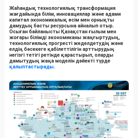
Жаһандық технологиялық трансформация
жағдайында білім, инновациялар және адами
капитал экономикалық өсім мен орнықты
дамудың басты ресурсына айналып отыр.
Осыған байланысты Қазақстан ғылым мен
жоғары білімді экономиканы жаңғыртудың,
технологиялық прогресті жеделдетудің және
елдің бәсекеге қабілеттілігін арттырудың
негізгі тетігі ретінде қарастырып, оларды
дамытудың жаңа моделін дәйекті түрде
қалыптастырады.