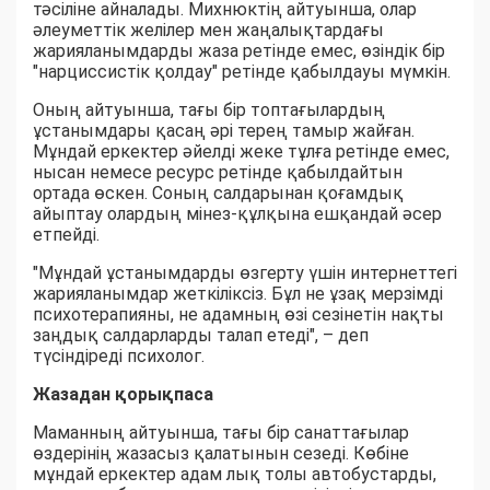
тәсіліне айналады. Михнюктің айтуынша, олар
әлеуметтік желілер мен жаңалықтардағы
жарияланымдарды жаза ретінде емес, өзіндік бір
"нарциссистік қолдау" ретінде қабылдауы мүмкін.
Оның айтуынша, тағы бір топтағылардың
ұстанымдары қасаң әрі терең тамыр жайған.
Мұндай еркектер әйелді жеке тұлға ретінде емес,
нысан немесе ресурс ретінде қабылдайтын
ортада өскен. Соның салдарынан қоғамдық
айыптау олардың мінез-құлқына ешқандай әсер
етпейді.
"Мұндай ұстанымдарды өзгерту үшін интернеттегі
жарияланымдар жеткіліксіз. Бұл не ұзақ мерзімді
психотерапияны, не адамның өзі сезінетін нақты
заңдық салдарларды талап етеді", – деп
түсіндіреді психолог.
Жазадан қорықпаса
Маманның айтуынша, тағы бір санаттағылар
өздерінің жазасыз қалатынын сезеді. Көбіне
мұндай еркектер адам лық толы автобустарды,