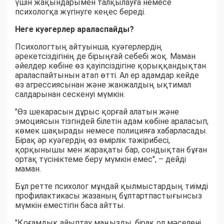
үшін жақындарымен талқылауға немесе
психологқа жүгінуге кеңес береді.
Неге куәгерлер араласпайды?
Психологтың айтуынша, куәгерлердің
әрекетсіздігінің де бірыңғай себебі жоқ. Маман
әйелдер көбіне өз қауіпсіздігіне қорыққандықтан
араласпайтынын атап өтті. Ал ер адамдар кейде
өз агрессиясынан және жанжалдың ықтимал
салдарынан сескенуі мүмкін.
"Өз шекарасын дұрыс қорғай алатын және
эмоциясын тізгіндей білетін адам көбіне араласып,
көмек шақырады немесе полицияға хабарласады.
Бірақ әр куәгердің өз өмірлік тәжірибесі,
қорқынышы мен жарақаты бар, сондықтан бұған
ортақ түсініктеме беру мүмкін емес", – дейді
маман.
Бұл ретте психолог мұндай қылмыстардың тиімді
профилактикасы жазаның бұлтартпастығынсыз
мүмкін еместігін баса айтты.
"Қоғамдық айыптау маңызды, бірақ ол мәселені