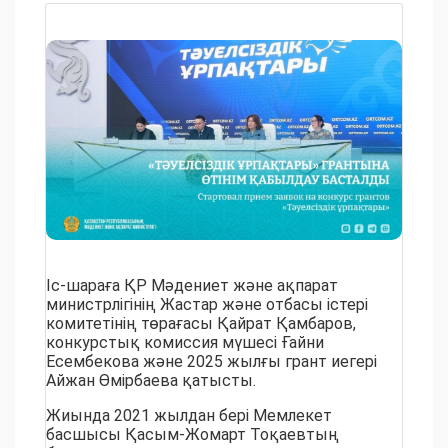
Іс-шараға ҚР Мәдениет және ақпарат
министрлігінің Жастар және отбасы істері
комитетінің төрағасы Қайрат Қамбаров,
конкурстық комиссия мүшесі Ғайни
Есембекова және 2025 жылғы грант иегері
Айжан Өмірбаева қатысты.
Жиында 2021 жылдан бері Мемлекет
басшысы Қасым-Жомарт Тоқаевтың