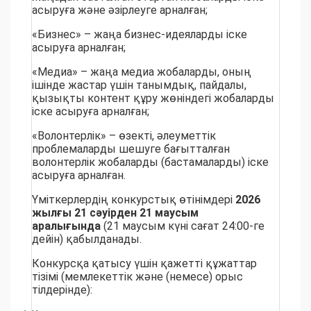
асыруға және әзірлеуге арналған;
«Бизнес» – жаңа бизнес-идеяларды іске
асыруға арналған;
«Медиа» – жаңа медиа жобаларды, оның
ішінде жастар үшін танымдық, пайдалы,
қызықты контент құру жөніндегі жобаларды
іске асыруға арналған;
«Волонтерлік» – өзекті, әлеуметтік
проблемаларды шешуге бағытталған
волонтерлік жобаларды (бастамаларды) іске
асыруға арналған.
Үміткерлердің конкурстық өтінімдері
2026
жылғы 21 сәуірден 21 маусым
аралығында
(21 маусым күні сағат 24:00-ге
дейін) қабылданады.
Конкурсқа қатысу үшін қажетті құжаттар
тізімі (мемлекеттік және (немесе) орыс
тілдерінде):