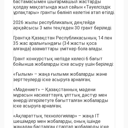
бастамасымен шығармашыл жастарды
қолдау мақсатында жыл сайын «Тәуелсіздік
ұрпақтары» гранты бөлініп келетіні атап өтілді.
2026 жылы республикалық деңгейде
әрқайсысы 3 млн теңгеден 30 грант беріледі.
Грантқа Қазақстан Республикасының 14 пен
35 жас аралығындағы (34 жасты қоса
алғанда) азаматтары үміткер бола алады.
Грант конкурстық негізде келесі 6 бағыт
бойынша жобаларды іске асыру үшін беріледі:
«Ғылым» – жаңа ғылыми жобаларды және
зерттеулерді іске асыруға арналған;
«Мәдениет» – Қазақстанның мәдени
мұрасын насихаттауға, ұлттық дәстүр мен
өнерді ілгерілетуге бағытталған жобаларды
іске асыруға арналған;
«Ақпараттық технологиялар» – жаңа IT
шешімдер мен жобаларды, оның ішінде
жаңадан басталған стартап жобаларды іске