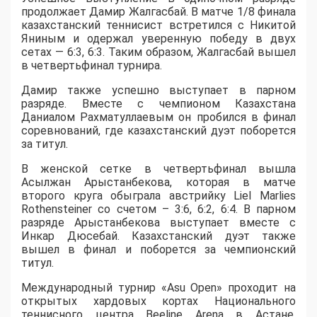
продолжает Дамир Жалгасбай. В матче 1/8 финала
казахстанский теннисист встретился с Никитой
Яниным и одержал уверенную победу в двух
сетах — 6:3, 6:3. Таким образом, Жалгасбай вышел
в четвертьфинал турнира.
Дамир также успешно выступает в парном
разряде. Вместе с чемпионом Казахстана
Даниалом Рахматуллаевым он пробился в финал
соревнований, где казахстанский дуэт поборется
за титул.
В женской сетке в четвертьфинал вышла
Асылжан Арыстанбекова, которая в матче
второго круга обыграла австрийку Liel Marlies
Rothensteiner со счетом – 3:6, 6:2, 6:4. В парном
разряде Арыстанбекова выступает вместе с
Инкар Дюсебай. Казахстанский дуэт также
вышел в финал и поборется за чемпионский
титул.
Международный турнир «Asu Open» проходит на
открытых хардовых кортах Национального
теннисного центра Beeline Arena в Астане.