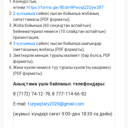
Конкурстық
өтінім:
https://forms.gle/8Edm9PwoqQZQyw287
2-қосымша
сәйкес нысан бойынша жобаның
сипаттамасы (PDF форматы);
Жоба бойынша (60 секундтан аспайтын)
бейнематериал немесе (10 слайдтан аспайтын)
презентация;
3-қосымша
сәйкес нысан бойынша шығындар
сметасының жобасы (PDF форматы);
Зияткерлік меншік туралы мәлімет (бар болса, PDF
форматы);
Жеке куәлік немесе туу туралы куәліктің көшірмесі
(PDF форматы).
Анықтама үшін байланыс телефондары:
8 (7172) 74-12-78, 8 777-114-66-82
E-mail:
t.urpaqtary2026@gmail.com
(жұмыс күндері сағат 9:00-ден 18:30-ға дейін)