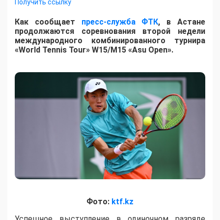
Получить ссылку
Как сообщает
пресс-служба ФТК
, в Астане
продолжаются соревнования второй недели
международного комбинированного турнира
«World Tennis Tour» W15/M15 «Asu Open».
Фото:
ktf.kz
Успешное выступление в одиночном разряде