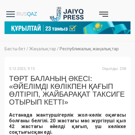
Басты бет
/
Жаңалықтар
/
Республикалық жаңалықтар
5.12.2023, 9:15
Оқылды: 238
ТӨРТ БАЛАНЫҢ ӘКЕСІ:
«ӘЙЕЛІМДІ КӨЛІКПЕН ҚАҒЫП
ӨЛТІРІП, ЖАЙБАРАҚАТ ТАКСИГЕ
ОТЫРЫП КЕТТІ»
Астанада жантүршігерлік жол-көлік оқиғасы
болғаны белгілі. 20 жастағы мас жүргізуші қыз
42 жастағы әйелді қағып, үш көлікке
соқтығысқан еді.