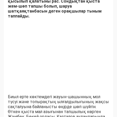
қысылып қалатыны рас. Сондықтан қыста
жем-шөп тапшы болып, шаруа
шатқаяқтанбасын деген орақшылар тыным
таппайды.
Биыл ерте көктемдегі жауын-шашынның мол
түсуі және топырақтың ылғалдылығының жақсы
сақталуына байланысты өңірде шөп шүйгін.
Өткен қыста мал азығынан тапшылық көрген
Жәнібек, Бөкей ордасы, Казталов аудандарында