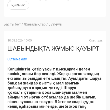
қылмыс
Басты бет
/
Жаңалықтар
/
07 news
10.08.2026, 10:00
Оқылды:
ШАБЫНДЫҚТА ЖҰМЫС ҚАУЫРТ
Сілтеме алу
Көпшіліктің қазір уақыт қысқарған деген
сөзінің жаны бар секілді. Жарқыраған жаздың
екі айы зырылдап өте шықты. Ауылдағы шаруа
баққан жандар қыстық мал азығын
дайындауға қарқын үстеді. Шаруа
қожалықтарына қоса шай-суын малмен
айырып отырған отбасылар да шөбін шауып,
пішен ауласына тасуда. Әйтпесе «кәрі құда»
келіп, қаһарына мінгенде, шөбі жоқтың