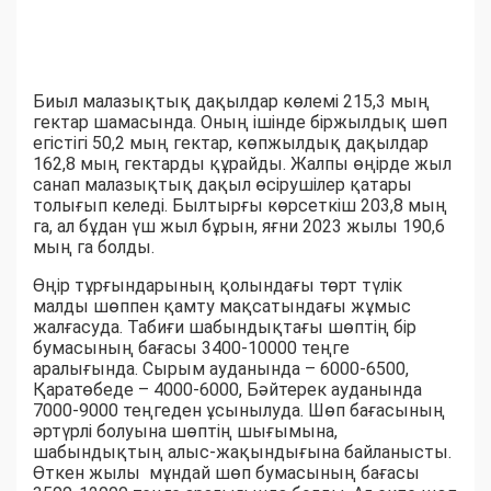
Биыл малазықтық дақылдар көлемі 215,3 мың
гектар шамасында. Оның ішінде біржылдық шөп
егістігі 50,2 мың гектар, көпжылдық дақылдар
162,8 мың гектарды құрайды. Жалпы өңірде жыл
санап малазықтық дақыл өсірушілер қатары
толығып келеді. Былтырғы көрсеткіш 203,8 мың
га, ал бұдан үш жыл бұрын, яғни 2023 жылы 190,6
мың га болды.
Өңір тұрғындарының қолындағы төрт түлік
малды шөппен қамту мақсатындағы жұмыс
жалғасуда. Табиғи шабындықтағы шөптің бір
бумасының бағасы 3400-10000 теңге
аралығында. Сырым ауданында – 6000-6500,
Қаратөбеде – 4000-6000, Бәйтерек ауданында
7000-9000 теңгеден ұсынылуда. Шөп бағасының
әртүрлі болуына шөптің шығымына,
шабындықтың алыс-жақындығына байланысты.
Өткен жылы мұндай шөп бумасының бағасы