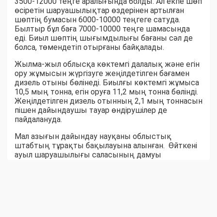
3500-12000 теңге аралығында болды. Ал екпе шөп
өсіретін шаруашылықтар өздерінен артылған
шөптің бумасын 6000-10000 теңгеге сатуда.
Былтыр бұл баға 7000-10000 теңге шамасында
еді. Биыл шөптің шығымдылығы бағаны сәл де
болса, төмендетіп отырғаны байқалады.
Жылма-жыл облысқа көктемгі далалық және егін
ору жұмысын жүргізуге жеңілдетілген бағамен
дизель отыны бөлінеді. Биылғы көктемгі жұмыса
10,5 мың тонна, егін оруға 11,2 мың тонна бөлінді.
Жеңілдетілген дизель отынның 2,1 мың тоннасын
пішен дайындаушы тауар өндірушілер де
пайдалануда.
Мал азығын дайындау науқаны облыстық
штабтың тұрақты бақылауына алынған. Өйткені
ауыл шаруашылығы саласының дамуы
шаруалардың еңбек нәтижесіне байланысты
екені белгілі. Ауыл-аудандар биыл мал азығынан
тапшылық көрмейтін сыңайлы. Шөпшілердің
жем-шөп дайындау қарқыны соны аңғартқандай.
Қара суық күзге дейін бір жылдық емес, жыл
жарымдық шөп қоры дайын боларына сенім бар.