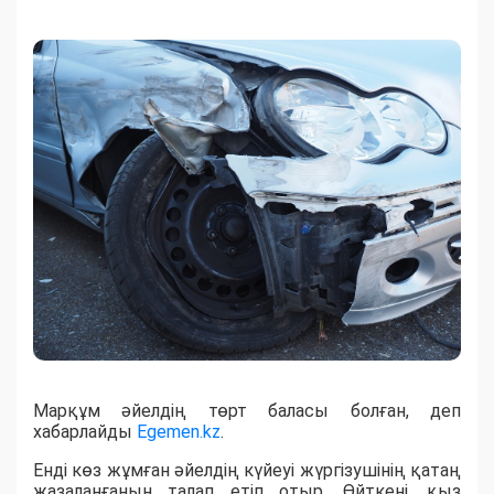
Марқұм әйелдің төрт баласы болған, деп
хабарлайды
Egemen.kz
.
Енді көз жұмған әйелдің күйеуі жүргізушінің қатаң
жазаланғанын талап етіп отыр. Өйткені, қыз