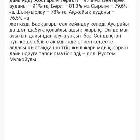
дайындау жоспарын Теректі – 97%-ға, Бәйтерек
ауданы – 91%-ға, Бөрлі – 81,3%-ға, Сырым – 79,6%-
ға, Шыңғырлау – 78%-ға, Ақжайық ауданы –
76,5%-ға
жеткізді. Басқалары сәл кейіндеу келеді. Ауа райы
да шөп шабуға қолайлы, ашық-жарық. Әлі де мал
азығын дайындап алуға уақыт бар. Сондықтан
күні кеше облыс әкімдігінде өткен кеңесте
алдағы қыстаққа шөптің жыл жарымдық қорын
дайындауға тапсырма берілді, – деді Рүстем
Мүлкәйұлы.