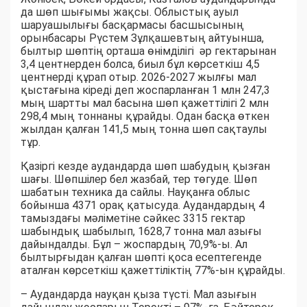
да шөп шығымы жақсы. Облыстық ауыл
шаруашылығы басқармасы басшысының
орынбасары Рүстем Зұлқашевтың айтуынша,
былтыр шөптің орташа өнімділігі әр гектарынан
3,4 центнерден болса, биыл бұл көрсеткіш 4,5
центнерді құрап отыр. 2026-2027 жылғы мал
қыстағына кіреді деп жоспарланған 1 млн 247,3
мың шартты мал басына шөп қажеттілігі 2 млн
298,4 мың тоннаны құрайды. Одан басқа өткен
жылдан қалған 141,5 мың тонна шөп сақтаулы
тұр.
Қазіргі кезде аудандарда шөп шабудың қызған
шағы. Шөпшілер бел жазбай, тер төгуде. Шөп
шабатын техника да сайлы. Науқанға облыс
бойынша 4371 орақ қатысуда. Аудандардың 4
тамыздағы мәліметіне сәйкес 3315 гектар
шабындық шабылып, 1628,7 тонна мал азығы
дайындалды. Бұл – жоспардың 70,9%-ы. Ал
былтырғыдан қалған шөпті қоса есептегенде
аталған көрсеткіш қажеттіліктің 77%-ын құрайды.
– Аудандарда науқан қыза түсті. Мал азығын