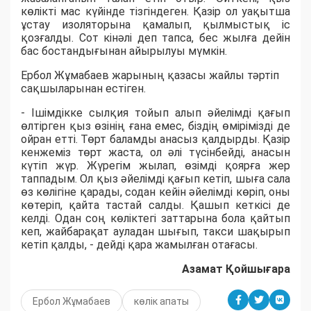
көлікті мас күйінде тізгіндеген. Қазір ол уақытша
ұстау изоляторына қамалып, қылмыстық іс
қозғалды. Сот кінәлі деп тапса, бес жылға дейін
бас бостандығынан айырылуы мүмкін.
Ербол Жұмабаев жарының қазасы жайлы тәртіп
сақшыларынан естіген.
- Ішімдікке сылқия тойып алып әйелімді қағып
өлтірген қыз өзінің ғана емес, біздің өмірімізді де
ойран етті. Төрт баламды анасыз қалдырды. Қазір
кенжеміз төрт жаста, ол әлі түсінбейді, анасын
күтіп жүр. Жүрегім жылап, өзімді қоярға жер
таппадым. Ол қыз әйелімді қағып кетіп, шыға сала
өз көлігіне қарады, содан кейін әйелімді көріп, оны
көтеріп, қайта тастай салды. Қашып кеткісі де
келді. Одан соң көліктегі заттарына бола қайтып
кеп, жайбарақат ауладан шығып, такси шақырып
кетіп қалды, - дейді қара жамылған отағасы.
Азамат Қойшығара
Ербол Жұмабаев
көлік апаты