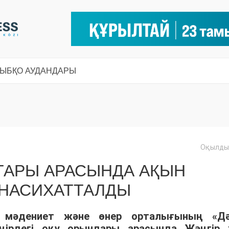
СЫ
БҚО АУДАНДАРЫ
Оқылды:
ТАРЫ АРАСЫНДА АҚЫН
НАСИХАТТАЛДЫ
мәдениет және өнер орталығының «Дә
ңірдегі оқу орындары арасында Жәңгір 