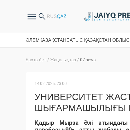
ӘЛЕМ
ҚАЗАҚСТАН
БАТЫС ҚАЗАҚСТАН ОБЛЫ
Басты бет
/
Жаңалықтар
/
07 news
14.02.2025, 23:00
УНИВЕРСИТЕТ ЖАС
ШЫҒАРМАШЫЛЫҒЫ 
Қадыр Мырза Әлі атындағы 
дарабозы-90» атты жобасы ө