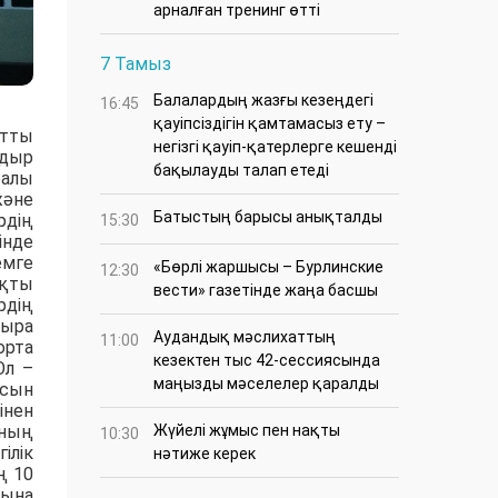
арналған тренинг өтті
7 Тамыз
Балалардың жазғы кезеңдегі
16:45
қауіпсіздігін қамтамасыз ету –
атты
негізгі қауіп-қатерлерге кешенді
адыр
бақылауды талап етеді
ралы
және
Батыстың барысы анықталды
рдің
15:30
інде
емге
«Бөрлі жаршысы – Бурлинские
12:30
ақты
вести» газетінде жаңа басшы
дің
тыра
Аудандық мәслихаттың
11:00
орта
кезектен тыс 42-сессиясында
Ол –
маңызды мәселелер қаралды
асын
інен
ының
Жүйелі жұмыс пен нақты
10:30
ілік
нәтиже керек
ң 10
йына