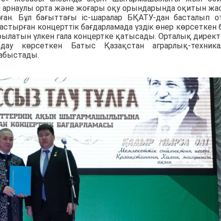
гі арнаулы орта және жоғары оқу орындарында оқитын жа
ған. Бұл бағыттағы іс-шаралар БҚАТУ-дан басталып о
астырған концерттік бағдарламада үздік өнер көрсеткен б
ылатын үлкен гала концертке қатысады. Орталық дирек
дау көрсеткен Батыс Қазақстан аграрлық-техник
табыстады.