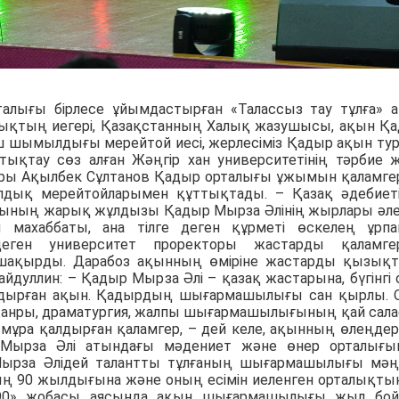
талығы бірлесе ұйымдастырған «Талассыз тау тұлға» 
лықтың иегері, Қазақстанның Халық жазушысы, ақын Қ
ш шымылдығы мерейтой иесі, жерлесіміз Қадыр ақын ту
ттықтау сөз алған Жәңгір хан университетінің тәрбие 
оры Ақылбек Сұлтанов Қадыр орталығы ұжымын қаламге
дық мерейтойларымен құттықтады. – Қазақ әдебиет
ясының жарық жұлдызы Қадыр Мырза Әлінің жырлары әл
 махаббаты, ана тілге деген құрметі өскелең ұрп
еген университет проректоры жастарды қаламгер
шақырды. Дарабоз ақынның өміріне жастарды қызық
дуллин: – Қадыр Мырза Әлі – қазақ жастарына, бүгінгі 
алдырған ақын. Қадырдың шығармашылығы сан қырлы. 
е жанры, драматургия, жалпы шығармашылығының қай сал
мұра қалдырған қаламгер, – дей келе, ақынның өлеңдер
дыр Мырза Әлі атындағы мәдениет және өнер орталығ
ырза Әлідей талантты тұлғаның шығармашылығы мәңг
ның 90 жылдығына және оның есімін иеленген орталықты
ы-90» жобасы аясында ақын шығармашылығы жыл бо