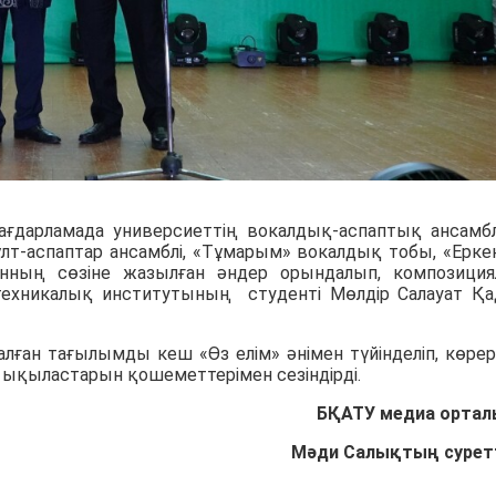
бағдарламада универсиеттің вокалдық-аспаптық ансамбл
лт-аспаптар ансамблі, «Тұмарым» вокалдық тобы, «Ерке
ынның сөзіне жазылған әндер орындалып, композици
ехникалық институтының студенті Мөлдір Салауат Қ
ан тағылымды кеш «Өз елім» әнімен түйінделіп, көре
ықыластарын қошеметтерімен сезіндірді.
БҚАТУ медиа орта
Мәди Салықтың сурет