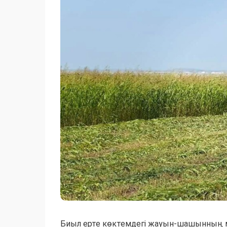
Биыл ерте көктемдегі жауын-шашынның 