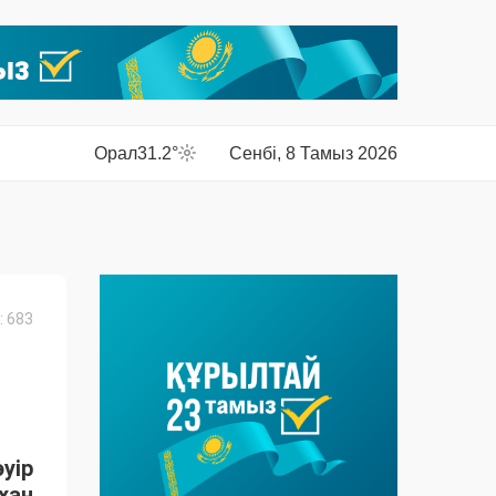
Орал
31.2°
Сенбі, 8 Тамыз 2026
 683
уір
хан