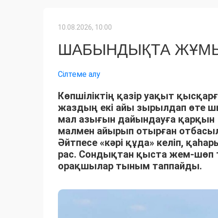
10.08.2026, 10:00
ШАБЫНДЫҚТА ЖҰМЫ
Сілтеме алу
Көпшіліктің қазір уақыт қысқарғ
жаздың екі айы зырылдап өте 
мал азығын дайындауға қарқын 
малмен айырып отырған отбасыла
Әйтпесе «кәрі құда» келіп, қаһ
рас. Сондықтан қыста жем-шөп 
орақшылар тыным таппайды.