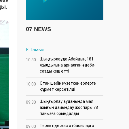
ды.
07 NEWS
8 Тамыз
Шыңғырлауда Абайдың 181
10:30
жылдығына арналған әдеби-
сазды кеш өтті
Отан шебін күзеткен ерлерге
10:00
құрмет көрсетілді
​Шыңғырлау ауданында мал
09:30
азығын дайындау жоспары 78
пайызға орындалды
​Теректіде жас отбасыларға
09:00