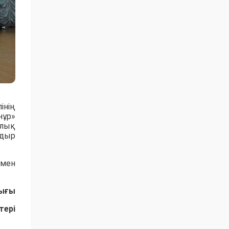
інің
нұр»
ялық
адыр
рмен
лығы
тері