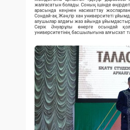
жалғасатын болады. Соның ішінде өңірде
арасында кеңінен насихаттау жоспарлан
Сондай-ақ Жәңгір хан университеті ұйымд
алушылар алдағы жаз айында ұйымдастыр
Серік Әнуарұлы өнерге осындай қол
университетінің басшылығына алғысхат 