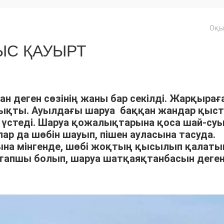
Оқы
С ҚАУЫРТ
ан деген сөзінің жаны бар секілді. Жарқырағ
шықты. Ауылдағы шаруа баққан жандар қыс
үстеді. Шаруа қожалықтарына қоса шай-су
р да шөбін шауып, пішен ауласына тасуда.
арына мінгенде, шөбі жоқтың қысылып қалат
тапшы болып, шаруа шатқаяқтанбасын деге