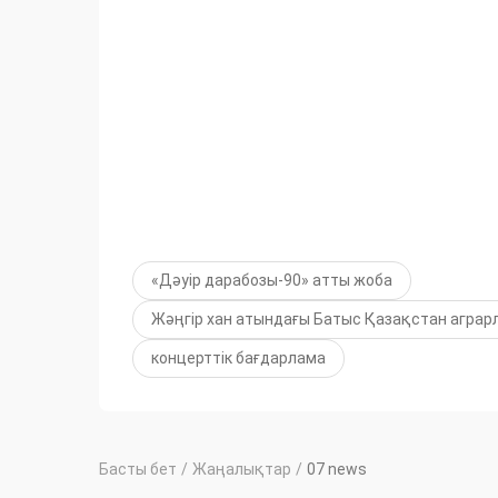
«Дәуір дарабозы-90» атты жоба
Жәңгір хан атындағы Батыс Қазақстан аграр
концерттік бағдарлама
Басты бет
/
Жаңалықтар
/
07 news