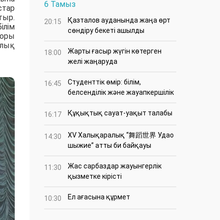
6 Тамыз
стар
тыр.
Қазталов ауданында жаңа өрт
20:15
ілім
сөндіру бекеті ашылды
торы
алық
Жарты ғасыр жүгін көтерген
18:00
желі жаңаруда
Студенттік өмір: білім,
16:45
белсенділік және жауапкершілік
Құқықтық сауат-уақыт талабы
16:17
XV Халықаралық “舞蹈世界 Удао
14:30
шыжие” атты би байқауы
Жас сарбаздар жауынгерлік
11:30
қызметке кірісті
Ел ағасына құрмет
10:30