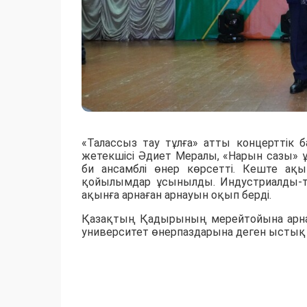
«Талассыз тау тұлға» атты концерттік 
жетекшісі Әдиет Мералы, «Нарын сазы» ұ
би ансамблі өнер көрсетті. Кеште ақ
қойылымдар ұсынылды. Индустриалды-т
ақынға арнаған арнауын оқып берді.
Қазақтың Қадырының мерейтойына арналғ
университет өнерпаздарына деген ыстық 