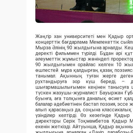
Жәңгір хан университеті мен Қадыр ор
концерттік бағдарлама Мемлекеттік сый
Мырза Әлінің 90 жылдығына арналды. Ке
деректі фильммен түрілді. Бұдан әрі құ
әлеуметтік жұмыстар жөніндегі прорект
90 жылдығымен орайлас келген 10 жыл
өшпестей мұра қалдырған, қазақ поэзи
танымал. Ақынның туған жерге деген
рухтандыруға зор күш береді, – д
шығармашылығымен кеңінен танысуға 
түскен жазушы-журналист Бауыржан Ғұбай
буынға, аға толқынға даналық өсиет қ
балалар әдебиетінен бастап поэзия, эсс
алып қарасаңыз да, соңына классикалық 
үзінділер келтірді. Өз кезегінде Қа
директоры Серік Тоқмамбетов Қадыр М
екенін жеткізді. Айтуынша, Қадыр ақын
жылдығына арналған «Дәуір дарабоз