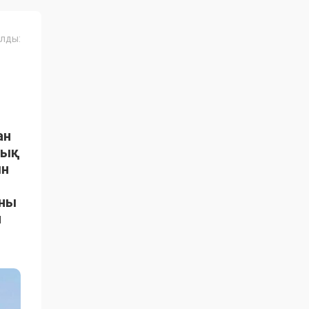
лды:
ан
тық
ын
ыны
н