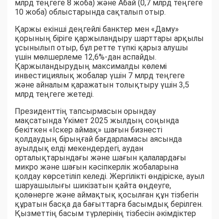
млрд теңгеге 8 жоба) және Абай (0,7 млрд теңгеге
10 жоба) облыстарында сақталып отыр.
Қаржы екінші деңгейлі банктер мен «Даму»
қорының біріге қаржыландыру шарттары арқылы
ұсынылып отыр, бұл ретте түпкі қарыз алушы
үшін мөлшерлеме 12,6%-дан аспайды.
Қаржыландырудың максималды көлемі
инвестициялық жобалар үшін 7 млрд теңгеге
және айналым қаражатын толықтыру үшін 3,5
млрд теңгеге жетеді.
Президенттің тапсырмасын орындау
мақсатында Үкімет 2025 жылдың соңында
бекіткен «Іскер аймақ» шағын бизнесті
қолдаудың бірыңғай бағдарламасы аясында
ауылдық елді мекендердегі, аудан
орталықтарындағы және шағын қалалардағы
микро және шағын кәсіпкерлік жобаларына
қолдау көрсетіліп келеді. Жергілікті өндіріске, ауыл
шаруашылығы шикізатын қайта өңдеуге,
қолөнерге және аймақтық қосылған құн тізбегін
құратын басқа да бағыттарға басымдық берілген.
Қызметтің басым түрлерінің тізбесін әкімдіктер