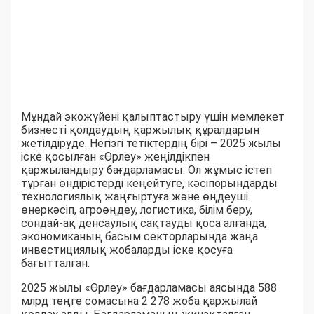
Мұндай экожүйені қалыптастыру үшін мемлекет
бизнесті қолдаудың қаржылық құралдарын
жетілдіруде. Негізгі тетіктердің бірі – 2025 жылы
іске қосылған «Өрлеу» жеңілдікпен
қаржыландыру бағдарламасы. Ол жұмыс істеп
тұрған өндірістерді кеңейтуге, кәсіпорындарды
технологиялық жаңғыртуға және өңдеуші
өнеркәсіп, агроөңдеу, логистика, білім беру,
сондай-ақ денсаулық сақтауды қоса алғанда,
экономиканың басым секторларында жаңа
инвестициялық жобаларды іске қосуға
бағытталған.
2025 жылы «Өрлеу» бағдарламасы аясында 588
млрд теңге сомасына 2 278 жоба қаржылай