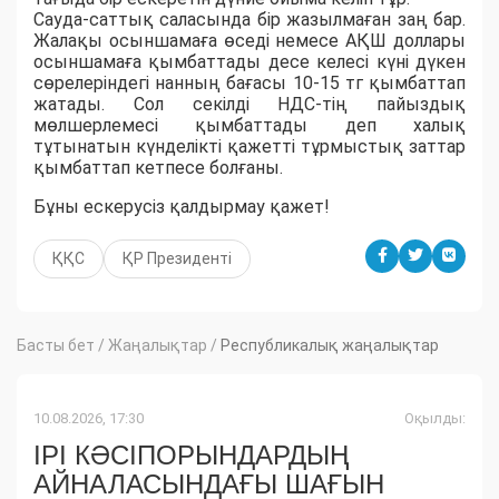
Сауда-саттық саласында бір жазылмаған заң бар.
Жалақы осыншамаға өседі немесе АҚШ доллары
осыншамаға қымбаттады десе келесі күні дүкен
сөрелеріндегі нанның бағасы 10-15 тг қымбаттап
жатады. Сол секілді НДС-тің пайыздық
мөлшерлемесі қымбаттады деп халық
тұтынатын күнделікті қажетті тұрмыстық заттар
қымбаттап кетпесе болғаны.
Бұны ескерусіз қалдырмау қажет!
ҚҚС
ҚР Президенті
Басты бет
/
Жаңалықтар
/
Республикалық жаңалықтар
10.08.2026, 17:30
Оқылды:
ІРІ КӘСІПОРЫНДАРДЫҢ
АЙНАЛАСЫНДАҒЫ ШАҒЫН