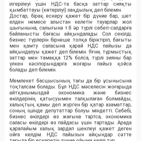
ілгерілеуі үшін НДС-та басқа заттар сияқты
қымбаттауы (көтерілуі) заңдылық деп білемін.
Достар, бірақ ескеру қажет бір дүние бар, шет
елден немесе алыстан келетін тауарлар жол
шығынына, салығына т.б әр түрлі себеп-салдарға
байланысты бағасы айқындалады. Сол секілді,
бизнес түрлерін бірнеше топқа біріктіріп, бағыты
мен қамту саласына қарай НДС пайызы да
айқындалуы қажет деп білемін. Яғни, тұрмыстық
заттар мен тамаққа 12% болса, түрлі зияны бар
үлкен кәсіпорындарға жоғары пайыз қойса
болады деп білемін.
Мемлекет басшысының тағы да бір ұсынысына
тоқталсам болады. Бұл НДС мәселесін жоғарыда
айтқанымыздай экономика және бизнес
өкілдерінің қатысуымен талқылаған болмайды,
халықтың қамы деп жүрген бір қатар азаматтар,
соның ішінде депутаттар болуы міндетті. Себебі,
бизнес өкілдері өз жағына тартса, экономика
саласы өкілдері өз пайдасы үшін тартады. Арада
қарапайым халық зардап шекпеуі қажет деген
ойға келдім. НДС пайызын айқындар сәтте
тағыда бір ескеретін дүние ойыма келіп тұр.