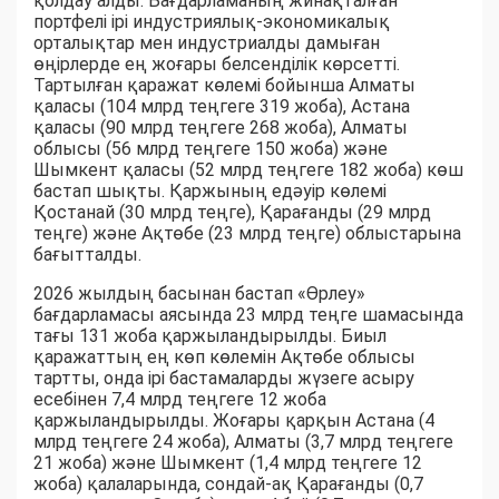
қолдау алды. Бағдарламаның жинақталған
портфелі ірі индустриялық-экономикалық
орталықтар мен индустриалды дамыған
өңірлерде ең жоғары белсенділік көрсетті.
Тартылған қаражат көлемі бойынша Алматы
қаласы (104 млрд теңгеге 319 жоба), Астана
қаласы (90 млрд теңгеге 268 жоба), Алматы
облысы (56 млрд теңгеге 150 жоба) және
Шымкент қаласы (52 млрд теңгеге 182 жоба) көш
бастап шықты. Қаржының едәуір көлемі
Қостанай (30 млрд теңге), Қарағанды (29 млрд
теңге) және Ақтөбе (23 млрд теңге) облыстарына
бағытталды.
2026 жылдың басынан бастап «Өрлеу»
бағдарламасы аясында 23 млрд теңге шамасында
тағы 131 жоба қаржыландырылды. Биыл
қаражаттың ең көп көлемін Ақтөбе облысы
тартты, онда ірі бастамаларды жүзеге асыру
есебінен 7,4 млрд теңгеге 12 жоба
қаржыландырылды. Жоғары қарқын Астана (4
млрд теңгеге 24 жоба), Алматы (3,7 млрд теңгеге
21 жоба) және Шымкент (1,4 млрд теңгеге 12
жоба) қалаларында, сондай-ақ Қарағанды (0,7