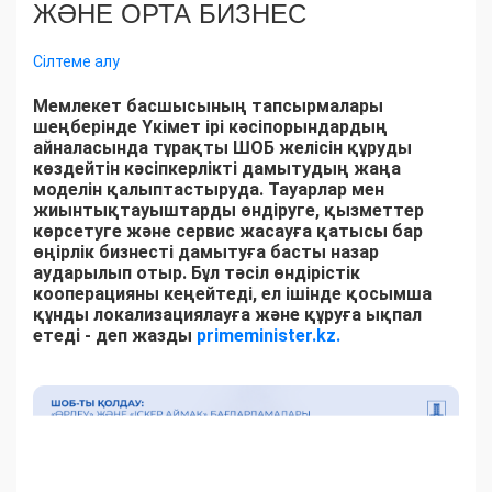
ЖӘНЕ ОРТА БИЗНЕС
Сілтеме алу
Мемлекет басшысының тапсырмалары
шеңберінде Үкімет ірі кәсіпорындардың
айналасында тұрақты ШОБ желісін құруды
көздейтін кәсіпкерлікті дамытудың жаңа
моделін қалыптастыруда. Тауарлар мен
жиынтықтауыштарды өндіруге, қызметтер
көрсетуге және сервис жасауға қатысы бар
өңірлік бизнесті дамытуға басты назар
аударылып отыр. Бұл тәсіл өндірістік
кооперацияны кеңейтеді, ел ішінде қосымша
құнды локализациялауға және құруға ықпал
етеді - деп жазды
primeminister.kz.