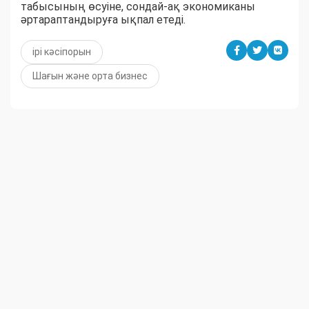
табысының өсуіне, сондай-ақ экономиканы
әртараптандыруға ықпал етеді.
ірі кәсіпорын
Шағын және орта бизнес
Узнайте первым о важных новостях Западного
Казахстана на нашей странице
в
Instagram
и нашем
Telegram
- канале