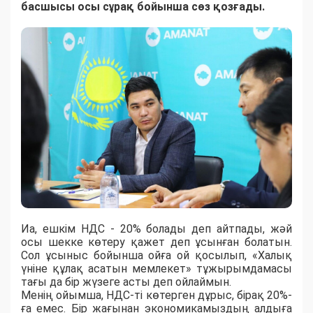
басшысы осы сұрақ бойынша сөз қозғады.
Иа, ешкім НДС - 20% болады деп айтпады, жәй
осы шекке көтеру қажет деп ұсынған болатын.
Сол ұсыныс бойынша ойға ой қосылып, «Халық
үніне құлақ асатын мемлекет» тұжырымдамасы
тағы да бір жүзеге асты деп ойлаймын.
Менің ойымша, НДС-ті көтерген дұрыс, бірақ 20%-
ға емес. Бір жағынан экономикамыздың алдыға