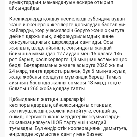
аумақтардың мамандануын ескере отырып
айқындайды.
Кәсіпкерлерді қолдау несиелерді субсидиялаудан
және инженерлік желілерге қосылудан бастап үй-
жайларды, жер учаскелерін беруге және оқытуға
дейінгі қаржылық, инфрақұрылымдық және
консультациялық шараларды қамтиды. Осы
жылдың шілде айының соңындағы жағдай
бойынша мамандар 127 аудан мен 16 қалаға 146
рет барып, кәсіпкерлерге 1,8 мыңнан астам кеңес
берді. Бағдарламаны жүзеге асыруға 2026 жылы
24 млрд теңге қарастырылған, бұл 5 мыңға жуық
жаңа жобаны қолдауға мүмкіндік береді. Тамыз
айының басында жалпы сомасы 18 млрд теңге
болатын 266 жоба қолдау тапты.
Қабылданып жатқан шаралар ірі
кәсіпорындардың айналасындағы отандық
жеткізушілердің желісін кеңейтуге, сондай-ақ
өнімді, сервисті және мердігерлік жұмыстарды
локализациялауға ШОБ тарту үшін жағдай
туғызады. Бұл өндірістік кооперацияны дамытуға,
өңірлерде жұмыспен қамту мен бизнес