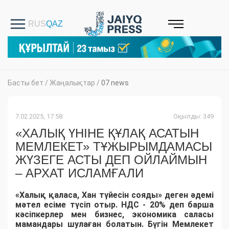
Басты бет
/
Жаңалықтар
/
07 news
7.02.2025, 17:58
Оқылды: 349
«ХАЛЫҚ ҮНІНЕ ҚҰЛАҚ АСАТЫН
МЕМЛЕКЕТ» ТҰЖЫРЫМДАМАСЫ
ЖҮЗЕГЕ АСТЫ ДЕП ОЙЛАЙМЫН
– АРХАТ ИСЛАМҒАЛИ
«Халық қаласа, Хан түйесін сояды» деген әдемі
мәтел есіме түсіп отыр. НДС - 20% деп барша
кәсіпкерлер мен бизнес, экономика саласы
мамандары шулаған болатын. Бүгін Мемлекет