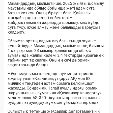
Мамандардың мәліметінше, 2025 жылғы шомылу
маусымында облыс бойынша жеті адам суға
батып кеткен. Оның біреуі – бала. Қайғылы
жағдайлардың негізгі себептері –
жабдықталмаған жерлерде шомылу, мас күйде
суға түсу, жүзе алмау және балаларды қараусыз
қалдыру.
Облыста өрттің алдын алу бағытында жұмыс
күшейтілуде. Мамандардың мәліметінше, биылғы
1 қаңтар мен 28 мамыр аралығында облыс
аумағында жалпы көлемі 3,4 гектарды құраған екі
табиғи өрт тіркелген. Оның екеуі де орман
алқаптарында болды.
– Өрт маусымы кезеңінде әуе мониторингін
жүргізу үшін «Қаз-авиақұтқару» АҚ-мен 82
миллион теңгеден астам сомаға келісімшарт
жасалды. Сондай-ақ Чапай ауылындағы орман
шаруашылығы аумағына «Қазавиаорманқорғау»
мекемесінің AS-350 тікұшағы орналастырылып,
әуеден патрульдеу жұмысы ұйымдастырылды.
Облыстық төтенше жағдайлар департаментінің