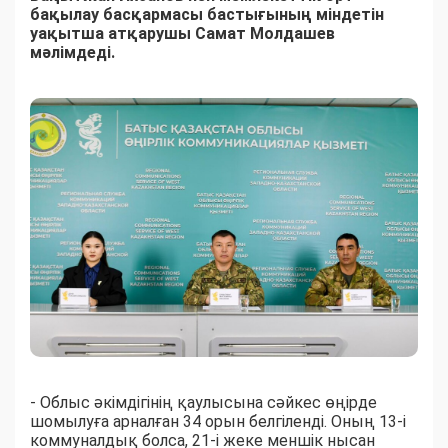
бақылау басқармасы бастығының міндетін
уақытша атқарушы Самат Молдашев
мәлімдеді.
- Облыс әкімдігінің қаулысына сәйкес өңірде
шомылуға арналған 34 орын белгіленді. Оның 13-і
коммуналдық болса, 21-і жеке меншік нысан