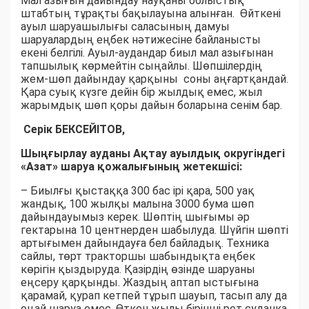
Мал азығын дайындау науқаны облыстық
штабтың тұрақты бақылауына алынған. Өйткені
ауыл шаруашылығы саласының дамуы
шаруалардың еңбек нәтижесіне байланысты
екені белгілі. Ауыл-аудандар биыл мал азығынан
тапшылық көрмейтін сыңайлы. Шөпшілердің
жем-шөп дайындау қарқыны соны аңғартқандай.
Қара суық күзге дейін бір жылдық емес, жыл
жарымдық шөп қоры дайын боларына сенім бар.
Серік БЕКСЕЙІТОВ,
Шыңғырлау ауданы Ақтау ауылдық округіндегі
«Азат» шаруа қожалығының жетекшісі:
– Биылғы қыстаққа 300 бас ірі қара, 500 уақ
жандық, 100 жылқы малына 3000 бума шөп
дайындауымыз керек. Шөптің шығымы әр
гектарына 10 центнерден шабылуда. Шүйгін шөпті
артығымен дайындауға бел байладық. Техника
сайлы, төрт тракторшы шабындықта еңбек
көрігін қыздыруда. Қазірдің өзінде шаруаны
еңсеру қарқынды. Жаздың аптап ыстығына
қарамай, қурап кетпей тұрып шауып, тасып алу да
оңай шаруа емес. Өткен жылы бірінші рет суданка