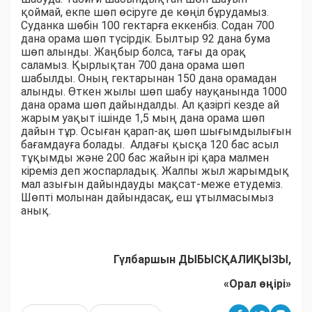
қоймай, екпе шөп өсіруге де көңіл бұрудамыз.
Суданка шөбін 100 гектарға еккенбіз. Содан 700
дана орама шөп түсірдік. Былтыр 92 дана бума
шөп алынды. Жаңбыр болса, тағы да орақ
саламыз. Қырлықтан 700 дана орама шөп
шабылды. Оның гектарынан 150 дана орамадан
алынды. Өткен жылы шөп шабу науқанында 1000
дана орама шөп дайындалды. Ал қазіргі кезде ай
жарым уақыт ішінде 1,5 мың дана орама шөп
дайын тұр. Осыған қарап-ақ шөп шығымдылығын
бағамдауға болады. Алдағы қысқа 120 бас асыл
тұқымды және 200 бас жайын ірі қара малмен
кіреміз деп жоспарладық. Жалпы жыл жарымдық
мал азығын дайындауды мақсат-меже етудеміз.
Шөпті молынан дайындасақ, еш ұтылмасымыз
анық.
Гүлбаршын ДЫБЫСҚАЛИҚЫЗЫ,
«Орал өңірі»