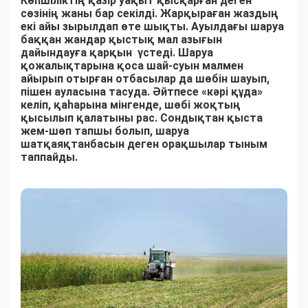
Көпшіліктің қазір уақыт қысқарған деген
сөзінің жаны бар секілді. Жарқыраған жаздың
екі айы зырылдап өте шықты. Ауылдағы шаруа
баққан жандар қыстық мал азығын
дайындауға қарқын үстеді. Шаруа
қожалықтарына қоса шай-суын малмен
айырып отырған отбасылар да шөбін шауып,
пішен ауласына тасуда. Әйтпесе «кәрі құда»
келіп, қаһарына мінгенде, шөбі жоқтың
қысылып қалатыны рас. Сондықтан қыста
жем-шөп тапшы болып, шаруа
шатқаяқтанбасын деген орақшылар тыным
таппайды.