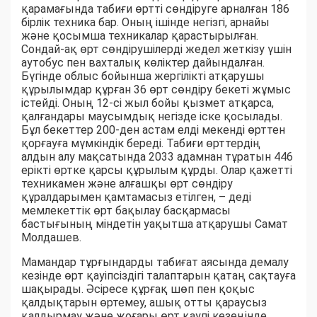
қарамағында табиғи өртті сөндіруге арналған 186
бірлік техника бар. Оның ішінде негізгі, арнайы
және қосымша техникалар қарастырылған.
Сондай-ақ өрт сөндірушілерді жедел жеткізу үшін
аутобус пен вахталық көліктер дайындалған.
Бүгінде облыс бойынша жергілікті атқарушы
құрылымдар құрған 36 өрт сөндіру бекеті жұмыс
істейді. Оның 12-сі жыл бойы қызмет атқарса,
қалғандары маусымдық негізде іске қосылады.
Бұл бекеттер 200-ден астам елді мекенді өрттен
қорғауға мүмкіндік береді. Табиғи өрттердің
алдын алу мақсатында 2033 адамнан тұратын 446
ерікті өртке қарсы құрылым құрды. Олар қажетті
техникамен және алғашқы өрт сөндіру
құралдарымен қамтамасыз етілген, – деді
мемлекеттік өрт бақылау басқармасы
бастығының міндетін уақытша атқарушы Самат
Молдашев.
Мамандар тұрғындарды табиғат аясында демалу
кезінде өрт қауіпсіздігі талаптарын қатаң сақтауға
шақырады. Әсіресе құрғақ шөп пен қоқыс
қалдықтарын өртемеу, ашық отты қараусыз
қалдырмау және жоғары өрт қаупі кезеңінде