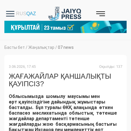
Басты бет
/
Жаңалықтар
/
07 news
3.06.2026, 17:45
Оқылды: 137
ЖАҒАЖАЙЛАР ҚАНШАЛЫҚТЫ
ҚАУІПСІЗ?
Облысымызда шомылу маусымы мен
өрт қауіпсіздігіне дайындық жұмыстары
басталды. Бұл туралы ӨКҚ алаңында өткен
баспасөз мәслихатында облыстық төтенше
жағдайлар департаменті төтенше
жағдайларды жою басқармасының бастығы
Бақытжан Ихсанов пен мемлекеттік өрт