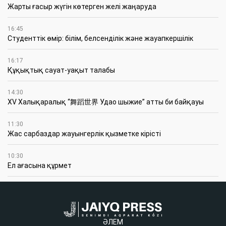
Жарты ғасыр жүгін көтерген желі жаңаруда
16:45
Студенттік өмір: білім, белсенділік және жауапкершілік
16:17
Құқықтық сауат-уақыт талабы
14:30
XV Халықаралық “舞蹈世界 Удао шыжие” атты би байқауы
11:30
Жас сарбаздар жауынгерлік қызметке кірісті
10:30
Ел ағасына құрмет
ӘЛЕМ