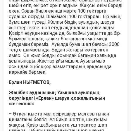
шөбін егіп, екі рет орып алдым. Жақсы өнім береді
екен. Содан биыл екінші мәрте 100 гектарға
суданка өсірдім. Шамамен 100 гектардан бір мың
бума шөп түседі. Жалпы біздің ауылдың шаруа
жігіттері екпе шөп егуді әлдеқашан қолға алды.
Қазіргі науқан кезінде де, былайғы уақытта да бір-
бірімізді қолдап, қажет болғанда көмегімізді
бұлдамай береміз. Ауылда бума шөп бағасы 3000
теңге шамасында. Бұдан жоғары көтерілген
емес. Он жыл болды осындай бағамен халыққа
ұсынылады. Жастар ұйымшыл. Ауылымыз
осындай еңбекқор азаматтардың арқасында
көркейе бермек.
Ерлан НЫҒМЕТОВ,
Жәнібек ауданының Ұзынкөл ауылдық
округіндегі «Ерлан» шаруа қожалығының
жетекшісі:
– Өткен қыста мал өсірушілер мал азығынан
қиналғаны белгілі. Ал биыл шөптің шығымы
жақсы. Қазір шабындықта үш трактор шөп
шабуда. Табиғи шабындықтан шөп шауып