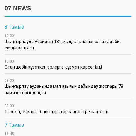
07 NEWS
8 Тамыз
10:30
Шыңғырлауда Абайдың 181 жылдығына арналған әдеби-
сазды кеш өтті
10:00
Отан шебін күзеткен ерлерге құрмет көрсетілді
09:30
​Шыңғырлау ауданында мал азығын дайындау жоспары 78
пайызға орындалды
09:00
​Теректіде жас отбасыларға арналған тренинг өтті
7 Тамыз
16:45