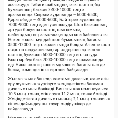
жалғасуда. Табиғи шабындықтағы шөптің бір
бумасының бағасы 3400-10000 теңге
аралығында. Сырым ауданында – 6000-6500,
Қаратөбеде – 4000-6000, Бәйтерек ауданында
7000-9000 теңгеден ұсынылуда. Шөп бағасының
әртүрлі болуына шөптің шығымына,
шабындықтың алыс-жақындығына байланысты.
Өткен жылы мұндай шөп бумасының бағасы
3500-12000 теңге аралығында болды. Ал екпе шөп
өсіретін шаруашылықтар өздерінен артылған
шөптің бумасын 6000-10000 теңгеге сатуда.
Былтыр бұл баға 7000-10000 теңге шамасында
еді. Биыл шөптің шығымдылығы бағаны сәл де
болса, төмендетіп отырғаны байқалады.
Жылма-жыл облысқа көктемгі далалық және егін
ору жұмысын жүргізуге жеңілдетілген бағамен
дизель отыны бөлінеді. Биылғы көктемгі жұмыса
10,5 мың тонна, егін оруға 11,2 мың тонна бөлінді.
Жеңілдетілген дизель отынның 2,1 мың тоннасын
пішен дайындаушы тауар өндірушілер де
пайдалануда.