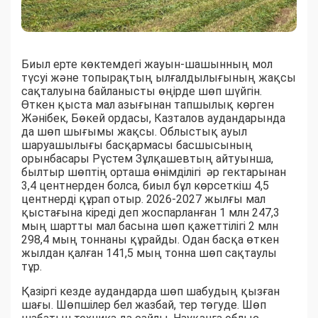
Биыл ерте көктемдегі жауын-шашынның мол
түсуі және топырақтың ылғалдылығының жақсы
сақталуына байланысты өңірде шөп шүйгін.
Өткен қыста мал азығынан тапшылық көрген
Жәнібек, Бөкей ордасы, Казталов аудандарында
да шөп шығымы жақсы. Облыстық ауыл
шаруашылығы басқармасы басшысының
орынбасары Рүстем Зұлқашевтың айтуынша,
былтыр шөптің орташа өнімділігі әр гектарынан
3,4 центнерден болса, биыл бұл көрсеткіш 4,5
центнерді құрап отыр. 2026-2027 жылғы мал
қыстағына кіреді деп жоспарланған 1 млн 247,3
мың шартты мал басына шөп қажеттілігі 2 млн
298,4 мың тоннаны құрайды. Одан басқа өткен
жылдан қалған 141,5 мың тонна шөп сақтаулы
тұр.
Қазіргі кезде аудандарда шөп шабудың қызған
шағы. Шөпшілер бел жазбай, тер төгуде. Шөп