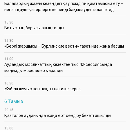
Балалардың жазғы кезеңдегі қауіпсіздігін қамтамасыз ету –
негізгі қауіп-қатерлерге кешенді бақылауды талап етеді
15:30
Батыстың барысы анықталды
12:30
«Бөрлі жаршысы – Бурлинские вести» газетінде жаңа басшы
11:00
Аудандық мәслихаттың кезектен тыс 42-сессиясында
маңызды мәселелер қаралды
10:30
Жүйелі жұмыс пен нақты нәтиже керек
6 Тамыз
20:15
Қазталов ауданында жаңа өрт сөндіру бекеті ашылды
18:00