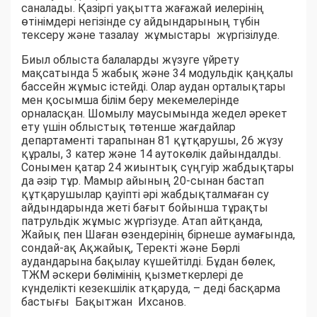
саналады. Қазіргі уақытта жағажай иелерінің
өтінімдері негізінде су айдындарының түбін
тексеру және тазалау жұмыстары жүргізілуде.
Биыл облыста балаларды жүзуге үйрету
мақсатында 5 жабық және 34 модульдік қаңқалы
бассейн жұмыс істейді. Олар аудан орталықтары
мен қосымша білім беру мекемелерінде
орналасқан. Шомылу маусымында жедел әрекет
ету үшін облыстық төтенше жағдайлар
департаменті тарапынан 81 құтқарушы, 26 жүзу
құралы, 3 катер және 14 аутокөлік дайындалды.
Сонымен қатар 24 жиынтық сүңгуір жабдықтары
да әзір тұр. Мамыр айының 20-сынан бастап
құтқарушылар қауіпті әрі жабдықталмаған су
айдындарында жеті бағыт бойынша тұрақты
патрульдік жұмыс жүргізуде. Атап айтқанда,
Жайық пен Шаған өзендерінің бірнеше аумағында,
сондай-ақ Ақжайық, Теректі және Бөрлі
аудандарына бақылау күшейтілді. Бұдан бөлек,
ТЖМ әскери бөлімінің қызметкерлері де
күнделікті кезекшілік атқаруда, – деді басқарма
бастығы Бақытжан Ихсанов.