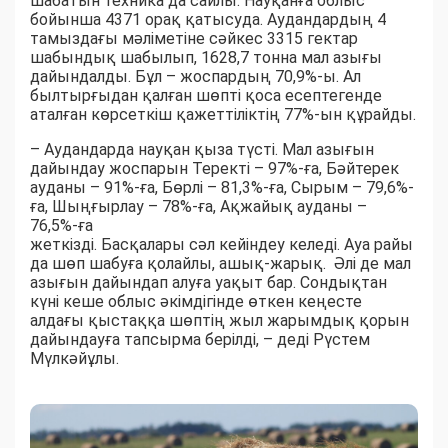
шабатын техника да сайлы. Науқанға облыс
бойынша 4371 орақ қатысуда. Аудандардың 4
тамыздағы мәліметіне сәйкес 3315 гектар
шабындық шабылып, 1628,7 тонна мал азығы
дайындалды. Бұл – жоспардың 70,9%-ы. Ал
былтырғыдан қалған шөпті қоса есептегенде
аталған көрсеткіш қажеттіліктің 77%-ын құрайды.
– Аудандарда науқан қыза түсті. Мал азығын
дайындау жоспарын Теректі – 97%-ға, Бәйтерек
ауданы – 91%-ға, Бөрлі – 81,3%-ға, Сырым – 79,6%-
ға, Шыңғырлау – 78%-ға, Ақжайық ауданы –
76,5%-ға
жеткізді. Басқалары сәл кейіндеу келеді. Ауа райы
да шөп шабуға қолайлы, ашық-жарық. Әлі де мал
азығын дайындап алуға уақыт бар. Сондықтан
күні кеше облыс әкімдігінде өткен кеңесте
алдағы қыстаққа шөптің жыл жарымдық қорын
дайындауға тапсырма берілді, – деді Рүстем
Мүлкәйұлы.