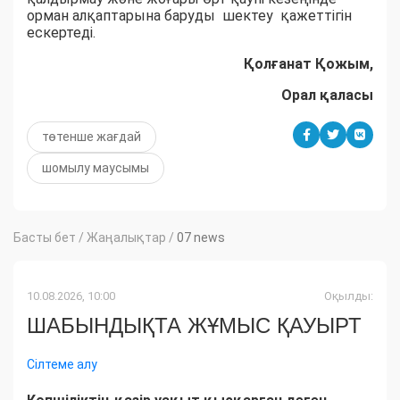
орман алқаптарына баруды шектеу қажеттігін
ескертеді.
Қолғанат Қожым,
Орал қаласы
төтенше жағдай
шомылу маусымы
Басты бет
/
Жаңалықтар
/
07 news
10.08.2026, 10:00
Оқылды:
ШАБЫНДЫҚТА ЖҰМЫС ҚАУЫРТ
Сілтеме алу