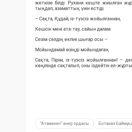
жеткізе білді. Рухани кеште жиылған 
тыңдап, азаматтық үнін естіді.
– Сақта, Құдай, із-түзсіз жойылғаннан,
Кешсін мені ата-тау, сайын далам.
Сезім селдің екпіні шығар осы –
Мойындамай өзіңді мойындаған,
Сақта, Пірім, із-түзсіз жойылғаннан! – 
көңілінде сақталып, оны іздейтін ел-жұрты
“Атамекен” өнер ордасы
Ботакөз Баймұқ