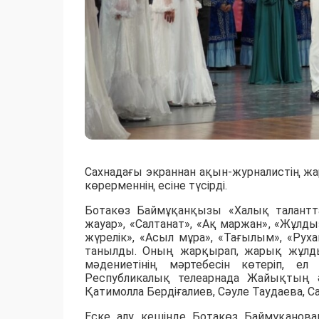
Сахнадағы экраннан ақын-журналистің жа
көрерменнің есіне түсірді.
Ботакөз Баймұқанқызы «Халық талантта
жауар», «Салтанат», «Ақ маржан», «Жұлдыз
жүрелік», «Асыл мұра», «Тағылым», «Рух
танылды. Оның жарқырап, жарық жұлды
мәдениетінің мәртебесін көтеріп, е
Республикалық телеарнада Жайықтың 
Қатимолла Бердіғалиев, Сәуле Таудаева, 
Еске алу кешінде Ботакөз Баймұқанова