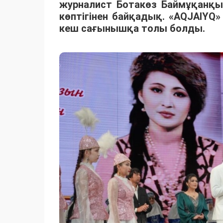
журналист Ботакөз Баймұқанқы
көптігінен байқадық. «AQJAIY
кеш сағынышқа толы болды.