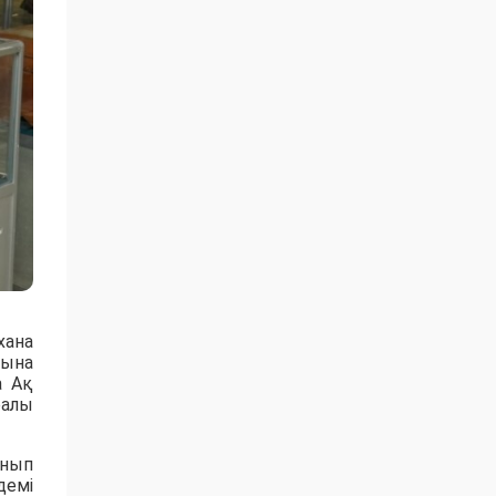
хана
рына
а Ақ
ралы
анып
демі