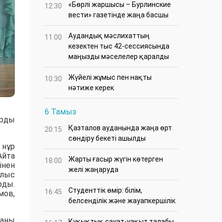
«Бөрлі жаршысы – Бурлинские
12:30
вести» газетінде жаңа басшы
Аудандық мәслихаттың
11:00
кезектен тыс 42-сессиясында
маңызды мәселелер қаралды
Жүйелі жұмыс пен нақты
10:30
нәтиже керек
6 Тамыз
арды
Қазталов ауданында жаңа өрт
20:15
сөндіру бекеті ашылды
 нұр
Айта
Жарты ғасыр жүгін көтерген
18:00
інен
желі жаңаруда
блыс
рды.
Студенттік өмір: білім,
16:45
мов,
белсенділік және жауапкершілік
ғаны
Құқықтық сауат-уақыт талабы