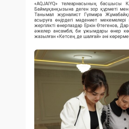
«AQJAIYQ» телеарнасының басшысы Кл
Баймұқанқызына деген зор құрметі мен 
Танымал журналист Гүлмира Жұмабай
асыруға өңірдегі мәдениет мекемелер
жергілікті өнерпаздар Еркін Өтегенов, Да
әжелер ансамблі, би ұжымдары өнер кө
жазылған «Кетсең де шалғай» әні көрерме