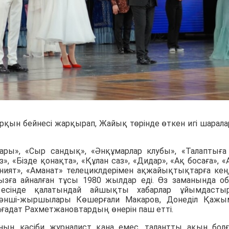
рқын бейнесі жарқырап, Жайық төрінде өткен игі шарал
ры», «Сыр сандық», «Әнқұмарлар клубы», «Талаптыға
», «Бізде қонақта», «Құлан саз», «Дидар», «Ақ босаға», «
аният», «Аманат» телециклдерімен ақжайықтықтарға кең
зға айналған тұсы 1980 жылдар еді. Өз заманында о
л есінде қалатындай айшықты хабарлар ұйымдасты
әнші-жыршылары Көшерғали Макаров, Донеділ Қажы
Сағадат Рахметжановтардың өнерін паш етті.
ның кәсіби журналист қана емес, талантты ақын бол