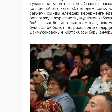
туралы әдемі естеліктер айтылып, сахн
кетпе», «Анаға хат», «Сағындым сені»,
сағыну» сынды өлеңдері көрерменге әде
репортажда журналистің жүргізген хабарл
бойы озық болған оның киім киісі, өзін 
бүкпесіз ой бөлісті. Әсіресе, сол жылдар
Баймұқанованың қолтаңбасы бары аңғар