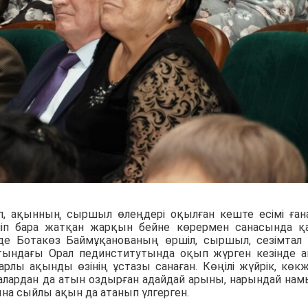
п, ақынның сыршыл өлеңдері оқылған кеште есімі ған
ніп бара жатқан жарқын бейне көрермен санасында қ
де Ботакөз Баймұқанованың өршіл, сыршыл, сезімтал
тындағы Орал пединститутында оқып жүрген кезінде 
рлы ақынды өзінің ұстазы санаған. Көңілі жүйрік, көкж
иғалардан да атын оздырған адайдай арыны, нарындай на
ына сыйлы ақын да атанып үлгерген.