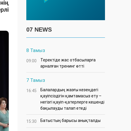
нің
рлі
07 NEWS
8 Тамыз
​Теректіде жас отбасыларға
09:00
арналған тренинг өтті
7 Тамыз
Балалардың жазғы кезеңдегі
16:45
қауіпсіздігін қамтамасыз ету –
негізгі қауіп-қатерлерге кешенді
бақылауды талап етеді
Батыстың барысы анықталды
15:30