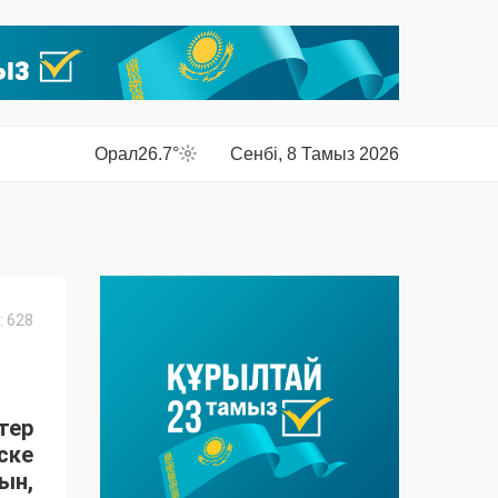
Орал
26.7°
Сенбі, 8 Тамыз 2026
 628
тер
ске
ын,