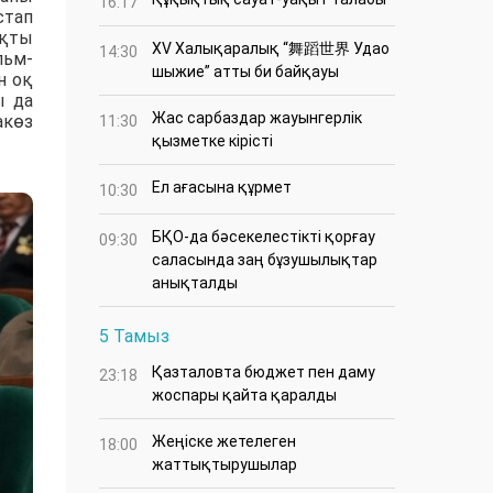
16:17
стап
ықты
XV Халықаралық “舞蹈世界 Удао
14:30
льм-
шыжие” атты би байқауы
н оқ
ы да
Жас сарбаздар жауынгерлік
акөз
11:30
қызметке кірісті
Ел ағасына құрмет
10:30
БҚО-да бәсекелестікті қорғау
09:30
саласында заң бұзушылықтар
анықталды
5 Тамыз
Қазталовта бюджет пен даму
23:18
жоспары қайта қаралды
Жеңіске жетелеген
18:00
жаттықтырушылар