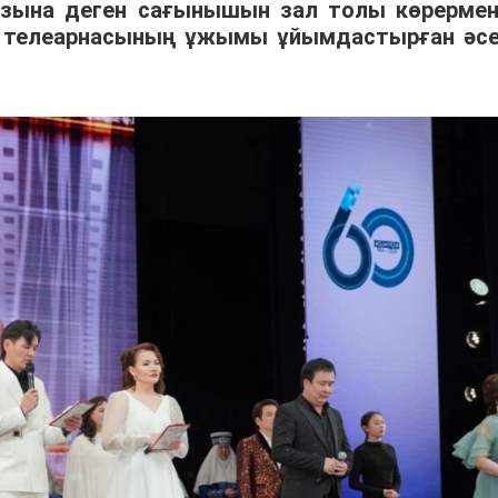
зына деген сағынышын зал толы көрермен
Q» телеарнасының ұжымы ұйымдастырған әсе