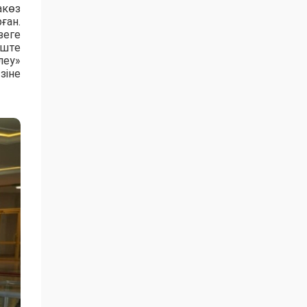
акөз
ған.
зеге
еште
леу»
зіне