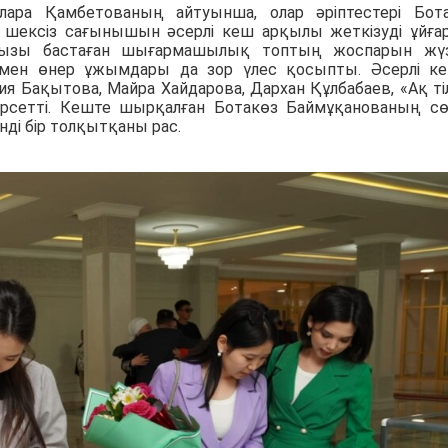
ара Қамбетованың айтуынша, олар әріптестері Бот
шексіз сағынышын әсерлі кеш арқылы жеткізуді ұйғар
қызы бастаған шығармашылық топтың жоспарын жү
і мен өнер ұжымдары да зор үлес қосыпты. Әсерлі к
рия Бақытова, Майра Хайдарова, Дархан Құлбабаев, «Ақ ті
рсетті. Кеште шырқалған Ботакөз Баймұқанованың сө
нді бір толқытқаны рас.