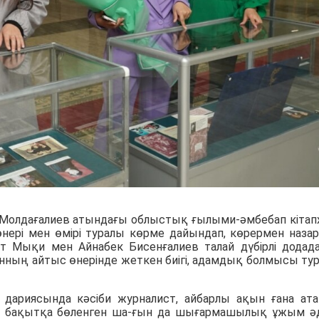
.Молдағалиев атындағы облыстық ғылыми-әмбебап кітап
рі мен өмірі туралы көрме дайындап, көрермен наза
ғат Мықи мен Айнабек Бисенғалиев талай дүбірлі додад
ың айтыс өнерінде жеткен биігі, адамдық болмысы ту
 дариясында кәсіби журналист, айбарлы ақын ғана ат
п, бақытқа бөленген ша-ғын да шығармашылық ұжым ә