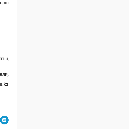
ерін
птің
али,
s.kz