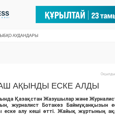
СЫ
БҚО АУДАНДАРЫ
Оқылды:
АШ АҚЫНДЫ ЕСКЕ АЛДЫ
сында Қазақстан Жазушылар және Журналис
ын, журналист Ботакөз Баймұқанқызын е
ты еске алу кеші өтті. Жайық жұртының ақ