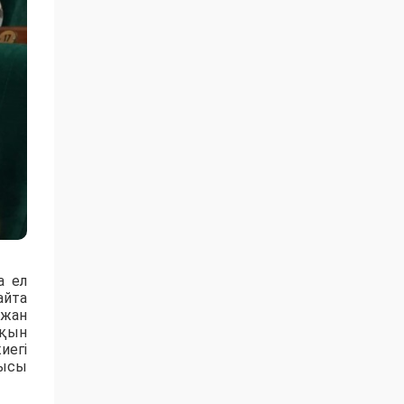
а ел
айта
 жан
ақын
иегі
мысы