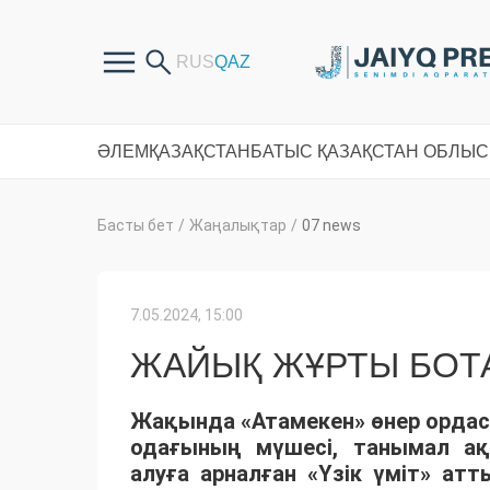
ӘЛЕМ
ҚАЗАҚСТАН
БАТЫС ҚАЗАҚСТАН ОБЛЫ
Басты бет
/
Жаңалықтар
/
07 news
7.05.2024, 15:00
ЖАЙЫҚ ЖҰРТЫ БОТ
Жақында «Атамекен» өнер орда
одағының мүшесі, танымал ақ
алуға арналған «Үзік үміт» ат