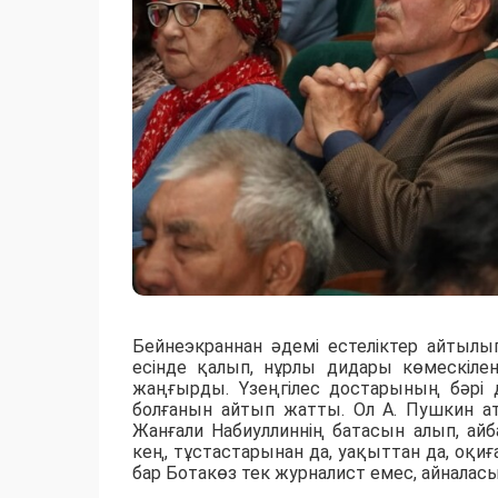
Бейнеэкраннан әдемі естеліктер айтылы
есінде қалып, нұрлы дидары көмескіле
жаңғырды. Үзеңгілес достарының бәрі 
болғанын айтып жатты. Ол А. Пушкин а
Жанғали Набиуллиннің батасын алып, айба
кең, тұстастарынан да, уақыттан да, оқ
бар Ботакөз тек журналист емес, айналас