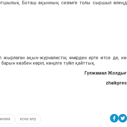
жұртшылық Боташ ақынның сезімге толы сыршыл өлеңд
деп жырлаған ақын-журналистің өмірден ерте өтсе де, кө
 барын көзбен көріп, көңілге түйіп қайттық.
Гүлжамал Жолдығ
zhaikpres
анова
еске алу