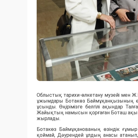
Облыстық тарихи-өлкетану музейі мен Ж
ұжымдары Ботакөз Баймұқанқызының өне
ұсынды. Өңірімізге белгілі ақындар Тал
Жайықтың намысын қорғаған Боташ ақынн
жырлады.
Ботакөз Баймұқанованың өзіндік ғұмыр
қоймай, Дәурендей ұлдың анасы атаны