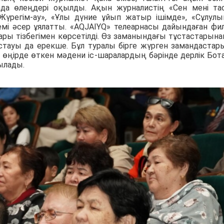
ада өлеңдері оқылды. Ақын журналистің «Сен мені та
 «Жүрегім-ау», «Ұлы дүние ұйып жатыр ішімде», «Сұлул
мі әсер ұялатты. «AQJAIYQ» телеарнасы дайындаған фи
ары тізбегімен көрсетілді. Өз заманындағы тұстастарына
ұстауы да ерекше. Бұл туралы бірге жүрген замандастар
да өңірде өткен мәдени іс-шаралардың бәрінде дерлік Бот
ылады.