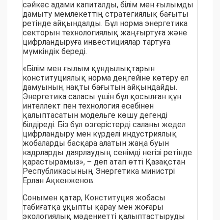
сәйкес адами капиталды, білім мен ғылымды
дамыту мемлекеттің стратегиялық бағыты
ретінде айқындалды. Бұл норма энергетика
секторын технологиялық жаңғыртуға және
цифрландыруға инвестициялар тартуға
мүмкіндік береді.
«Білім мен ғылым құндылықтарын
конституциялық норма деңгейіне көтеру ел
дамуының нақты бағытын айқындайды.
Энергетика саласы үшін бұл қосылған құн
интеллект пен технология есебінен
қалыптасатын модельге көшу дегенді
білдіреді. Біз бұл өзгерістерді саланы жедел
цифрландыру мен күрделі индустриялық
жобаларды басқара алатын жаңа буын
кадрларды даярлаудың сенімді негізі ретінде
қарастырамыз», – деп атап өтті Қазақстан
Республикасының Энергетика министрі
Ерлан Ақкенженов.
Сонымен қатар, Конституция жобасы
табиғатқа ұқыпты қарау мен жоғары
экологиялық мәдениетті қалыптастыруды