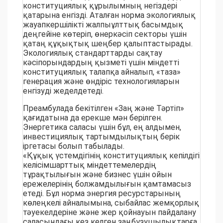
конституциялық құрылымның негіздері
қатарына енгізді. Аталған норма экологиялық
жауапкершілікті жалпыұлттық басымдық
деңгейіне көтеріп, өнеркәсіп секторы үшін
қатаң құқықтық шеңбер қалыптастырады.
Экологиялық стандарттарды сақтау
кәсіпорындардың қызметі үшін міндетті
конституциялық талапқа айналып, «таза»
генерация және өндіріс технологияларын
енгізуді жеделдетеді.
Преамбулада бекітілген «Заң және Тәртіп»
қағидатына да ерекше мән берілген.
Энергетика саласы үшін бұл, ең алдымен,
инвестициялық тартымдылықтың берік
іргетасы болып табылады.
«Құқық үстемдігінің конституциялық кепілдігі
келісімшарттық міндеттемелердің
тұрақтылығын және бизнес үшін ойын
ережелерінің болжамдылығын қамтамасыз
етеді. Бұл норма энергия ресурстарының
көлеңкелі айналымына, сыбайлас жемқорлық
тәуекелдеріне және жер қойнауын пайдалану
саласындағы кез келген заңбұзушылықтарға