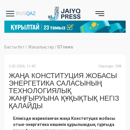
Басты бет
/
Жаңалықтар
/
07 news
3.02.2026, 11:45
Оқылды: 308
ЖАҢА КОНСТИТУЦИЯ ЖОБАСЫ
ЭНЕРГЕТИКА САЛАСЫНЫҢ
ТЕХНОЛОГИЯЛЫҚ
ЖАҢҒЫРУЫНА ҚҰҚЫҚТЫҚ НЕГІЗ
ҚАЛАЙДЫ
Елімізде жарияланған жаңа Конституция жобасы
отын-энергетика кешенін құрылымдық тұрғыда