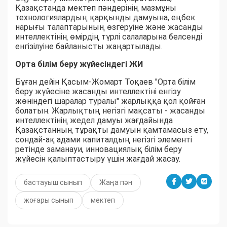
Қазақстанда мектеп пәндерінің мазмұны
технологиялардың қарқынды дамуына, еңбек
нарығы талаптарының өзгеруіне және жасанды
интеллектінің өмірдің түрлі салаларына белсенді
енгізілуіне байланысты жаңартылады.
Орта білім беру жүйесіндегі ЖИ
Бұған дейін Қасым-Жомарт Тоқаев "Орта білім
беру жүйесіне жасанды интеллектіні енгізу
жөніндегі шаралар туралы" жарлыққа қол қойған
болатын. Жарлықтың негізгі мақсаты - жасанды
интеллектінің жедел дамуы жағдайында
Қазақстанның тұрақты дамуын қамтамасыз ету,
сондай-ақ адами капиталдың негізгі элементі
ретінде заманауи, инновациялық білім беру
жүйесін қалыптастыру үшін жағдай жасау.
бастауыш сынып
Жаңа пән
жоғары сынып
мектеп