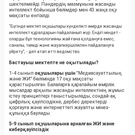
шектелмейді. Пәндердің мазмұнына жасанды
интеллект бойынша бөлімдер мен 43 жаңа оқу
мақсаты енгізілді.
"Бүгінде мектеп оқушылары күнделікті өмірде жасанды
интеллект құралдарын пайдаланып жүр. Ендігі міндет -
оларды бұл технологияны жай ғана қолдануға емес,
саналы, тиімді және жауапкершілікпен пайдалануға
үйрету", - деп атап өтті ведомство.
Бастауыш мектепте не оқытылады?
1-4 сынып
оқушылары үшін
"Медиасауаттылық
және ЖИ" бөлімінде 17 оқу мақсаты
қарастырылған. Балаларға қарапайым өмірлік
мысалдар арқылы жасанды интеллектінің жұмыс
істеу принциптері таныстырылады, сондай-ақ
цифрлық қауіпсіздікке, дербес деректерді
қорғауға және интернеттегі жауапты мінез-
құлыққа баулиды.
5-9 сынып оқушыларына арналған ЖИ және
киберқауіпсіздік