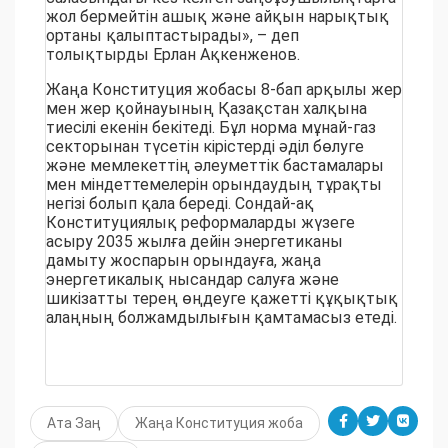
жол бермейтін ашық және айқын нарықтық
ортаны қалыптастырады», – деп
толықтырды Ерлан Ақкенженов.
Жаңа Конституция жобасы 8-бап арқылы жер
мен жер қойнауының Қазақстан халқына
тиесілі екенін бекітеді. Бұл норма мұнай-газ
секторынан түсетін кірістерді әділ бөлуге
және мемлекеттің әлеуметтік бастамалары
мен міндеттемелерін орындаудың тұрақты
негізі болып қала береді. Сондай-ақ
Конституциялық реформаларды жүзеге
асыру 2035 жылға дейін энергетиканы
дамыту жоспарын орындауға, жаңа
энергетикалық нысандар салуға және
шикізатты терең өңдеуге қажетті құқықтық
алаңның болжамдылығын қамтамасыз етеді.
Ата Заң
Жаңа Конституция жоба