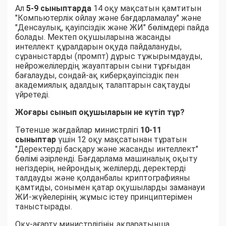
Ал
5-9 сыныптарда
14 оқу мақсатын қамтитын
"Компьютерлік ойлау және бағдарламалау" және
"Денсаулық, қауіпсіздік және ЖИ" бөлімдері пайда
болады. Мектеп оқушыларына жасанды
интеллект құралдарын оқуда пайдалануды,
сұраныстарды (промпт) дұрыс тұжырымдауды,
нейрожелілердің жауаптарын сыни тұрғыдан
бағалауды, сондай-ақ киберқауіпсіздік пен
академиялық адалдық талаптарын сақтауды
үйретеді.
Жоғары сынып оқушыларын не күтіп тұр?
Төтенше жағдайлар министрлігі
10-11
сыныптар
үшін 12 оқу мақсатынан тұратын
"Деректерді басқару және жасанды интеллект"
бөлімі әзірленді. Бағдарлама машиналық оқыту
негіздерін, нейрондық желілерді, деректерді
талдауды және қолданбалы криптографияны
қамтиды, сонымен қатар оқушыларды заманауи
ЖИ-жүйелерінің жұмыс істеу принциптерімен
таныстырады.
Оқу-ағарту министрлігінің ақпаратынша,