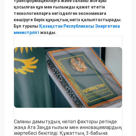
трансформациялауға және саланы жоғары
қосылған құн мен ғылымды қажет ететін
технологияларға негізделген экономикаға
көшіруге берік құқықтық негіз қалыптастырады.
Бұл туралы
Қазақстан Республикасы Энергетика
министрлігі
жазды.
Саланы дамытудың негізгі факторы ретінде
жаңа Ата Заңда ғылым мен инновациялардың
мәртебесі бекітілді. Құжаттың 3-бабына