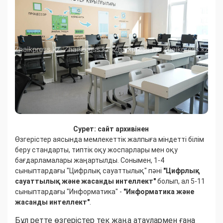
Сурет: сайт архивінен
Өзгерістер аясында мемлекеттік жалпыға міндетті білім
беру стандарты, типтік оқу жоспарлары мен оқу
бағдарламалары жаңартылды. Сонымен, 1-4
сыныптардағы "Цифрлық сауаттылық" пәні
"Цифрлық
сауаттылық және жасанды интеллект"
болып, ал 5-11
сыныптардағы "Информатика" -
"Информатика және
жасанды интеллект"
.
Бұл ретте өзгерістер тек жаңа атаулармен ғана