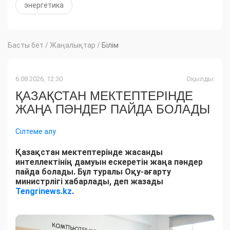
энергетика
Басты бет
/
Жаңалықтар
/
Білім
6.08.2026, 12:30
Оқылды:
ҚАЗАҚСТАН МЕКТЕПТЕРІНДЕ
ЖАҢА ПӘНДЕР ПАЙДА БОЛАДЫ
Сілтеме алу
Қазақстан мектептерінде жасанды
интеллектінің дамуын ескеретін жаңа пәндер
пайда болады. Бұл туралы Оқу-ағарту
министрлігі хабарлады, деп жазады
Tengrinews.kz
.