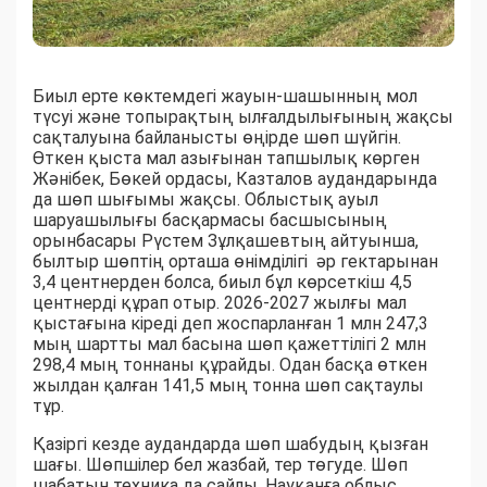
Биыл ерте көктемдегі жауын-шашынның мол
түсуі және топырақтың ылғалдылығының жақсы
сақталуына байланысты өңірде шөп шүйгін.
Өткен қыста мал азығынан тапшылық көрген
Жәнібек, Бөкей ордасы, Казталов аудандарында
да шөп шығымы жақсы. Облыстық ауыл
шаруашылығы басқармасы басшысының
орынбасары Рүстем Зұлқашевтың айтуынша,
былтыр шөптің орташа өнімділігі әр гектарынан
3,4 центнерден болса, биыл бұл көрсеткіш 4,5
центнерді құрап отыр. 2026-2027 жылғы мал
қыстағына кіреді деп жоспарланған 1 млн 247,3
мың шартты мал басына шөп қажеттілігі 2 млн
298,4 мың тоннаны құрайды. Одан басқа өткен
жылдан қалған 141,5 мың тонна шөп сақтаулы
тұр.
Қазіргі кезде аудандарда шөп шабудың қызған
шағы. Шөпшілер бел жазбай, тер төгуде. Шөп
шабатын техника да сайлы. Науқанға облыс