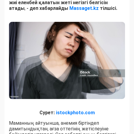
жиі еленбей қалатын жеті негізгі белгісін
атады
,
- деп хабарлайды
Massaget.kz
тілшісі.
Сурет:
istockphoto.com
Маманның айтуынша, анемия біртіндеп
дамитындықтан, ағза оттегінің жетіспеуіне