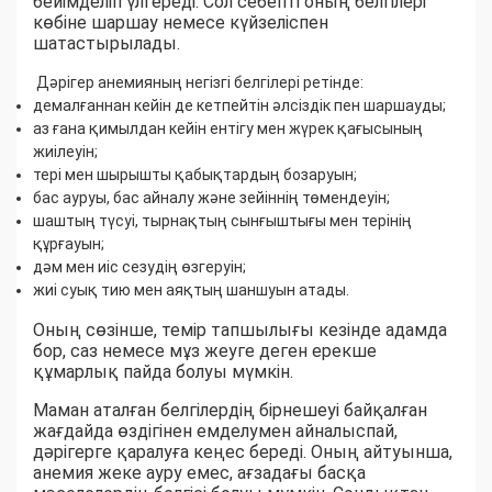
бейімделіп үлгереді. Сол себепті оның белгілері
көбіне шаршау немесе күйзеліспен
шатастырылады.
Дәрігер анемияның негізгі белгілері ретінде:
демалғаннан кейін де кетпейтін әлсіздік пен шаршауды;
аз ғана қимылдан кейін ентігу мен жүрек қағысының
жиілеуін;
тері мен шырышты қабықтардың бозаруын;
бас ауруы, бас айналу және зейіннің төмендеуін;
шаштың түсуі, тырнақтың сынғыштығы мен терінің
құрғауын;
дәм мен иіс сезудің өзгеруін;
жиі суық тию мен аяқтың шаншуын атады.
Оның сөзінше, темір тапшылығы кезінде адамда
бор, саз немесе мұз жеуге деген ерекше
құмарлық пайда болуы мүмкін.
Маман аталған белгілердің бірнешеуі байқалған
жағдайда өздігінен емделумен айналыспай,
дәрігерге қаралуға кеңес береді. Оның айтуынша,
анемия жеке ауру емес, ағзадағы басқа