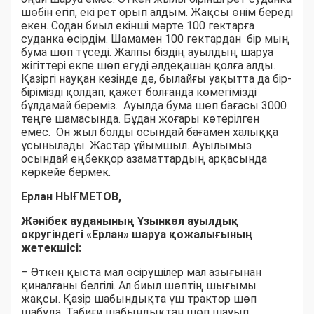
шөбін егіп, екі рет орып алдым. Жақсы өнім береді
екен. Содан биыл екінші мәрте 100 гектарға
суданка өсірдім. Шамамен 100 гектардан бір мың
бума шөп түседі. Жалпы біздің ауылдың шаруа
жігіттері екпе шөп егуді әлдеқашан қолға алды.
Қазіргі науқан кезінде де, былайғы уақытта да бір-
бірімізді қолдап, қажет болғанда көмегімізді
бұлдамай береміз. Ауылда бума шөп бағасы 3000
теңге шамасында. Бұдан жоғары көтерілген
емес. Он жыл болды осындай бағамен халыққа
ұсынылады. Жастар ұйымшыл. Ауылымыз
осындай еңбекқор азаматтардың арқасында
көркейе бермек.
Ерлан НЫҒМЕТОВ,
Жәнібек ауданының Ұзынкөл ауылдық
округіндегі «Ерлан» шаруа қожалығының
жетекшісі:
– Өткен қыста мал өсірушілер мал азығынан
қиналғаны белгілі. Ал биыл шөптің шығымы
жақсы. Қазір шабындықта үш трактор шөп
шабуда. Табиғи шабындықтан шөп шауып