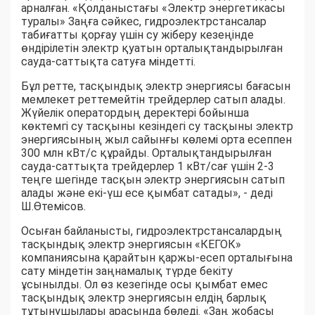
арналған. «Қолданыстағы «Электр энергетикасы
туралы» Заңға сәйкес, гидроэлектрстансалар
табиғатты қорғау үшін су жіберу кезеңінде
өндірілетін электр қуатын орталықтандырылған
сауда-саттықта сатуға міндетті.
Бұл ретте, тасқындық электр энергиясы бағасын
мемлекет реттемейтін трейдерлер сатып алады.
Жүйелік оператордың деректері бойынша
көктемгі су тасқыны кезіндегі су тасқыны электр
энергиясының жыл сайынғы көлемі орта есеппен
300 млн кВт/с құрайды. Орталықтандырылған
сауда-саттықта трейдерлер 1 кВт/сағ үшін 2-3
теңге шегінде тасқын электр энергиясын сатып
алады және екі-үш есе қымбат сатады», - деді
Ш.Өтемісов.
Осыған байланысты, гидроэлектрстансалардың
тасқындық электр энергиясын «КЕГОК»
компаниясына қарайтын қаржы-есеп орталығына
сату міндетін заңнамалық түрде бекіту
ұсынылды. Ол өз кезегінде осы қымбат емес
тасқындық электр энергиясын елдің барлық
тұтынушылары арасында бөледі. «Заң жобасы