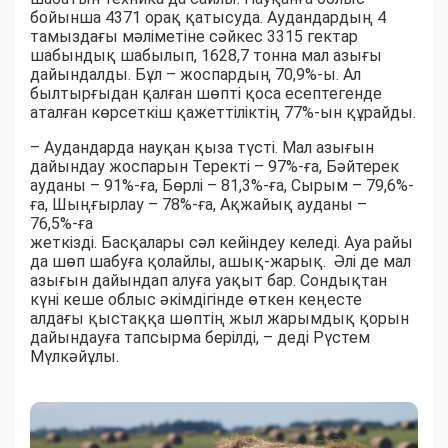
бойынша 4371 орақ қатысуда. Аудандардың 4
тамыздағы мәліметіне сәйкес 3315 гектар
шабындық шабылып, 1628,7 тонна мал азығы
дайындалды. Бұл – жоспардың 70,9%-ы. Ал
былтырғыдан қалған шөпті қоса есептегенде
аталған көрсеткіш қажеттіліктің 77%-ын құрайды.
– Аудандарда науқан қыза түсті. Мал азығын
дайындау жоспарын Теректі – 97%-ға, Бәйтерек
ауданы – 91%-ға, Бөрлі – 81,3%-ға, Сырым – 79,6%-
ға, Шыңғырлау – 78%-ға, Ақжайық ауданы –
76,5%-ға
жеткізді. Басқалары сәл кейіндеу келеді. Ауа райы
да шөп шабуға қолайлы, ашық-жарық. Әлі де мал
азығын дайындап алуға уақыт бар. Сондықтан
күні кеше облыс әкімдігінде өткен кеңесте
алдағы қыстаққа шөптің жыл жарымдық қорын
дайындауға тапсырма берілді, – деді Рүстем
Мүлкәйұлы.