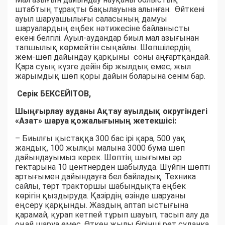
штабтың тұрақты бақылауына алынған. Өйткені
ауыл шаруашылығы саласының дамуы
шаруалардың еңбек нәтижесіне байланысты
екені белгілі. Ауыл-аудандар биыл мал азығынан
тапшылық көрмейтін сыңайлы. Шөпшілердің
жем-шөп дайындау қарқыны соны аңғартқандай.
Қара суық күзге дейін бір жылдық емес, жыл
жарымдық шөп қоры дайын боларына сенім бар.
Серік БЕКСЕЙІТОВ,
Шыңғырлау ауданы Ақтау ауылдық округіндегі
«Азат» шаруа қожалығының жетекшісі:
– Биылғы қыстаққа 300 бас ірі қара, 500 уақ
жандық, 100 жылқы малына 3000 бума шөп
дайындауымыз керек. Шөптің шығымы әр
гектарына 10 центнерден шабылуда. Шүйгін шөпті
артығымен дайындауға бел байладық. Техника
сайлы, төрт тракторшы шабындықта еңбек
көрігін қыздыруда. Қазірдің өзінде шаруаны
еңсеру қарқынды. Жаздың аптап ыстығына
қарамай, қурап кетпей тұрып шауып, тасып алу да
оңай шаруа емес. Өткен жылы бірінші рет суданка