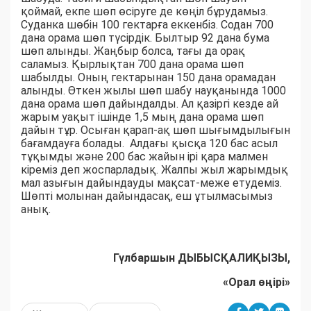
қоймай, екпе шөп өсіруге де көңіл бұрудамыз.
Суданка шөбін 100 гектарға еккенбіз. Содан 700
дана орама шөп түсірдік. Былтыр 92 дана бума
шөп алынды. Жаңбыр болса, тағы да орақ
саламыз. Қырлықтан 700 дана орама шөп
шабылды. Оның гектарынан 150 дана орамадан
алынды. Өткен жылы шөп шабу науқанында 1000
дана орама шөп дайындалды. Ал қазіргі кезде ай
жарым уақыт ішінде 1,5 мың дана орама шөп
дайын тұр. Осыған қарап-ақ шөп шығымдылығын
бағамдауға болады. Алдағы қысқа 120 бас асыл
тұқымды және 200 бас жайын ірі қара малмен
кіреміз деп жоспарладық. Жалпы жыл жарымдық
мал азығын дайындауды мақсат-меже етудеміз.
Шөпті молынан дайындасақ, еш ұтылмасымыз
анық.
Гүлбаршын ДЫБЫСҚАЛИҚЫЗЫ,
«Орал өңірі»