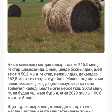
Биыл малазықтық дақылдар көлемі 215,3 мың
гектар шамасында. Оның ішінде біржылдық шөп
егістігі 50,2 мың гектар, көпжылдық дақылдар
162,8 мың гектарды құрайды. Жалпы өңірде жыл
санап малазықтық дақыл өсірушілер қатары
толығып келеді. Былтырғы көрсеткіш 203,8 мың
га, ал бұдан үш жыл бұрын, яғни 2023 жылы 190,6
мың га болды.
Өңір тұрғындарының қолындағы төрт түлік
малды шөппен қамту мақсатындағы жұмыс