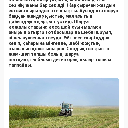
сөзінің жаны бар секілді. Жарқыраған жаздың
екі айы зырылдап өте шықты. Ауылдағы шаруа
баққан жандар қыстық мал азығын
дайындауға қарқын үстеді. Шаруа
қожалықтарына қоса шай-суын малмен
айырып отырған отбасылар да шөбін шауып,
пішен ауласына тасуда. Әйтпесе «кәрі құда»
келіп, қаһарына мінгенде, шөбі жоқтың
қысылып қалатыны рас. Сондықтан қыста
жем-шөп тапшы болып, шаруа
шатқаяқтанбасын деген орақшылар тыным
таппайды.