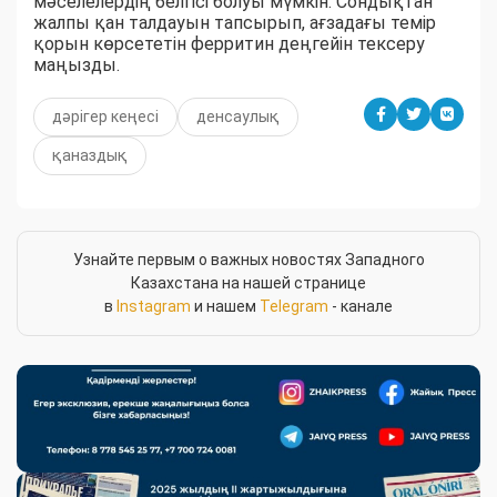
мәселелердің белгісі болуы мүмкін. Сондықтан
жалпы қан талдауын тапсырып, ағзадағы темір
қорын көрсететін ферритин деңгейін тексеру
маңызды.
дәрігер кеңесі
денсаулық
қаназдық
Узнайте первым о важных новостях Западного
Казахстана на нашей странице
в
Instagram
и нашем
Telegram
- канале