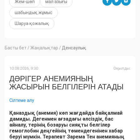
Жем-шөп
мал азығы
шабындық жұмыс
Шаруа қожалық
Басты бет
/
Жаңалықтар
/
Денсаулық
10.08.2026, 9:30
Оқылды:
ДӘРІГЕР АНЕМИЯНЫҢ
ЖАСЫРЫН БЕЛГІЛЕРІН АТАДЫ
Сілтеме алу
Қаназдық (анемия) көп жағдайда байқалмай
дамиды. Дегенмен ағзадағы әлсіздік, бас
айналу, терінің бозаруы сияқты белгілер
гемоглобин деңгейінің төмендегенінен хабар
беруі мүмкін. Терапевт Зарема Тен анемияның