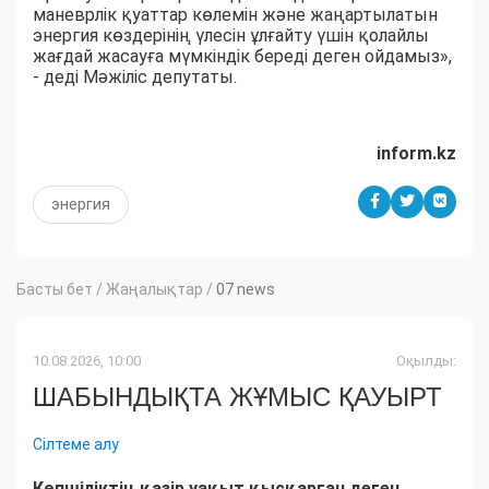
маневрлік қуаттар көлемін және жаңартылатын
энергия көздерінің үлесін ұлғайту үшін қолайлы
жағдай жасауға мүмкіндік береді деген ойдамыз»,
- деді Мәжіліс депутаты.
inform.kz
энергия
Басты бет
/
Жаңалықтар
/
07 news
10.08.2026, 10:00
Оқылды:
ШАБЫНДЫҚТА ЖҰМЫС ҚАУЫРТ
Сілтеме алу
Көпшіліктің қазір уақыт қысқарған деген