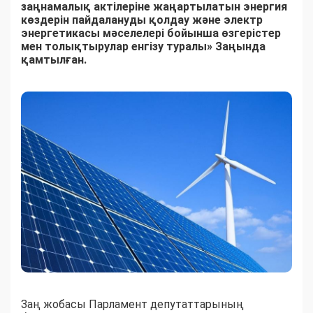
заңнамалық актілеріне жаңартылатын энергия
көздерін пайдалануды қолдау және электр
энергетикасы мәселелері бойынша өзгерістер
мен толықтырулар енгізу туралы» Заңында
қамтылған.
Заң жобасы Парламент депутаттарының