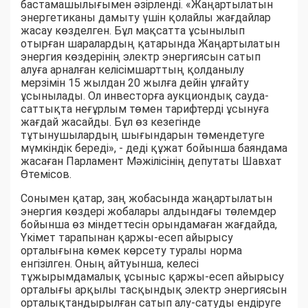
бастамашылығымен әзірленді. «Жаңартылатын
энергетиканы дамыту үшін қолайлы жағдайлар
жасау көзделген. Бұл мақсатта ұсынылып
отырған шаралардың қатарында Жаңартылатын
энергия көздерінің электр энергиясын сатып
алуға арналған келісімшарттың қолданылу
мерзімін 15 жылдан 20 жылға дейін ұлғайту
ұсынылады. Ол инвесторға аукциондық сауда-
саттықта неғұрлым төмен тарифтерді ұсынуға
жағдай жасайды. Бұл өз кезегінде
тұтынушылардың шығындарын төмендетуге
мүмкіндік береді», - деді құжат бойынша баяндама
жасаған Парламент Мәжілісінің депутаты Шавхат
Өтемісов.
Сонымен қатар, заң жобасында жаңартылатын
энергия көздері жобалары алдындағы төлемдер
бойынша өз міндеттесін орындамаған жағдайда,
Үкімет тарапынан қаржы-есеп айырысу
орталығына көмек көрсету туралы норма
енгізілген. Оның айтуынша, келесі
тұжырымдамалық ұсыныс қаржы-есеп айырысу
орталығы арқылы тасқындық электр энергиясын
орталықтандырылған сатып алу-сатуды ендіруге