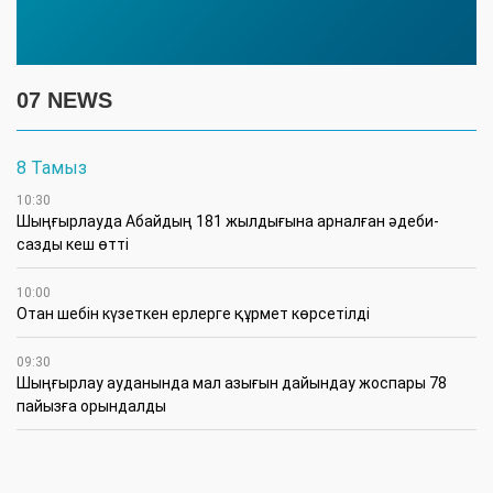
07 NEWS
8 Тамыз
10:30
Шыңғырлауда Абайдың 181 жылдығына арналған әдеби-
сазды кеш өтті
10:00
Отан шебін күзеткен ерлерге құрмет көрсетілді
09:30
​Шыңғырлау ауданында мал азығын дайындау жоспары 78
пайызға орындалды
09:00
​Теректіде жас отбасыларға арналған тренинг өтті