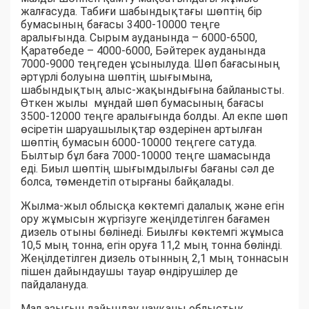
жалғасуда. Табиғи шабындықтағы шөптің бір
бумасының бағасы 3400-10000 теңге
аралығында. Сырым ауданында – 6000-6500,
Қаратөбеде – 4000-6000, Бәйтерек ауданында
7000-9000 теңгеден ұсынылуда. Шөп бағасының
әртүрлі болуына шөптің шығымына,
шабындықтың алыс-жақындығына байланысты.
Өткен жылы мұндай шөп бумасының бағасы
3500-12000 теңге аралығында болды. Ал екпе шөп
өсіретін шаруашылықтар өздерінен артылған
шөптің бумасын 6000-10000 теңгеге сатуда.
Былтыр бұл баға 7000-10000 теңге шамасында
еді. Биыл шөптің шығымдылығы бағаны сәл де
болса, төмендетіп отырғаны байқалады.
Жылма-жыл облысқа көктемгі далалық және егін
ору жұмысын жүргізуге жеңілдетілген бағамен
дизель отыны бөлінеді. Биылғы көктемгі жұмыса
10,5 мың тонна, егін оруға 11,2 мың тонна бөлінді.
Жеңілдетілген дизель отынның 2,1 мың тоннасын
пішен дайындаушы тауар өндірушілер де
пайдалануда.
Мал азығын дайындау науқаны облыстық