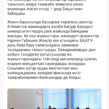
танысып, өзара тәжірибе алмасуға үлкен
мүмкіндік жасап отыр, – деді Бақытжан
Хаберұлы.
Жиын барысында басқарма төрағасы-ректор
А.Наметов мамандарға кәсіби бағдар берудегі
университеттердің рөлі жайында баяндама
жасады. Ал оқу жұмыстары жөніндегі проректор
Нұркен Губашев Жәңгір хан атындағы БҚАТУ-
дың білім беру саласындағы заманауи
тәсілдермен таныстырды. Баяндамаларды ден
қойып тыңдаған қатысушылар өз
жұмыстарындағы түйткілді мәселелерді қозғап,
өздерін алаңдатқан сауалдарды жолдады.
Сонымен қатар аудан мектептері мен
колледждерінің өкілдері арасында өз іс-
тәжірибелерімен бөліскендер де болды.