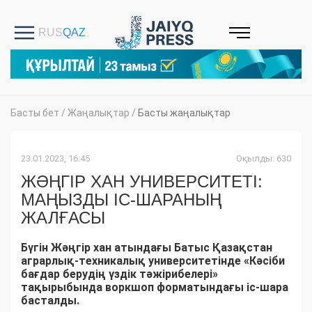
Басты бет
/
Жаңалықтар
/
Басты жаңалықтар
23.01.2023, 16:45
Оқылды: 630
ЖӘҢГІР ХАН УНИВЕРСИТЕТІ:
МАҢЫЗДЫ ІС-ШАРАНЫҢ
ЖАЛҒАСЫ
Бүгін Жәңгір хан атындағы Батыс Қазақстан
аграрлық-техникалық университетінде «Кәсіби
бағдар берудің үздік тәжірибелері»
тақырыбында воркшоп форматындағы іс-шара
басталды.