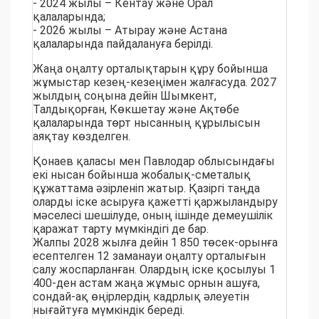
- 2024 жылы – Кентау және Орал
қалаларында;
- 2026 жылы – Атырау және Астана
қалаларында пайдалануға берілді.
Жаңа оңалту орталықтарын құру бойынша
жұмыстар кезең-кезеңімен жалғасуда. 2027
жылдың соңына дейін Шымкент,
Талдықорған, Көкшетау және Ақтөбе
қалаларында төрт нысанның құрылысын
аяқтау көзделген.
Қонаев қаласы мен Павлодар облысындағы
екі нысан бойынша жобалық-сметалық
құжаттама әзірленіп жатыр. Қазіргі таңда
оларды іске асыруға қажетті қаржыландыру
мәселесі шешілуде, оның ішінде демеушілік
қаражат тарту мүмкіндігі де бар.
Жалпы 2028 жылға дейін 1 850 төсек-орынға
есептелген 12 заманауи оңалту орталығын
салу жоспарланған. Олардың іске қосылуы 1
400-ден астам жаңа жұмыс орнын ашуға,
сондай-ақ өңірлердің кадрлық әлеуетін
нығайтуға мүмкіндік береді.