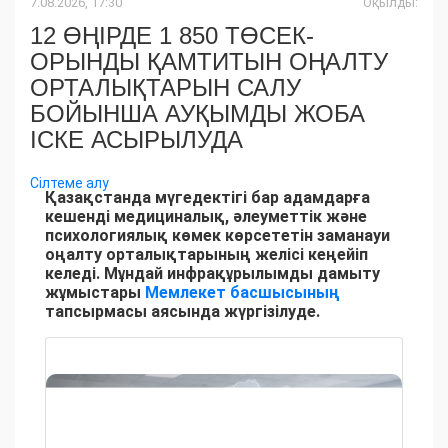
7.08.2026, 17:30
Оқылды:
12 ӨҢІРДЕ 1 850 ТӨСЕК-
ОРЫНДЫ ҚАМТИТЫН ОҢАЛТУ
ОРТАЛЫҚТАРЫН САЛУ
БОЙЫНША АУҚЫМДЫ ЖОБА
ІСКЕ АСЫРЫЛУДА
Сілтеме алу
Қазақстанда мүгедектігі бар адамдарға
кешенді медициналық, әлеуметтік және
психологиялық көмек көрсететін заманауи
оңалту орталықтарының желісі кеңейіп
келеді. Мұндай инфрақұрылымды дамыту
жұмыстары
Мемлекет басшысының
тапсырмасы аясында жүргізілуде.