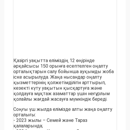
Қазіргі уақытта еліміздің 12 өңірінде
әрқайсысы 150 орынға есептелген оңалту
орталықтарын салу бойынша ауқымды жоба
іске асырылуда. Жаңа нысандар оңалту
қызметтерінің қолжетімділігін арттырып,
кезекті күту уақытын қысқартуға және
қолдауға мұқтаж азаматтар үшін неғұрлым
қолайлы жағдай жасауға мүмкіндік береді.
Соңғы үш жылда елімізде алты жаңа оңалту
орталығы:
- 2023 жылы – Семей және Тараз
қалаларында;