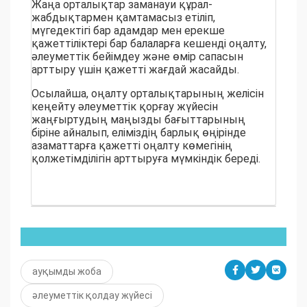
Жаңа орталықтар заманауи құрал-
жабдықтармен қамтамасыз етіліп,
мүгедектігі бар адамдар мен ерекше
қажеттіліктері бар балаларға кешенді оңалту,
әлеуметтік бейімдеу және өмір сапасын
арттыру үшін қажетті жағдай жасайды.
Осылайша, оңалту орталықтарының желісін
кеңейту әлеуметтік қорғау жүйесін
жаңғыртудың маңызды бағыттарының
біріне айналып, еліміздің барлық өңірінде
азаматтарға қажетті оңалту көмегінің
қолжетімділігін арттыруға мүмкіндік береді.
ауқымды жоба
әлеуметтік қолдау жүйесі