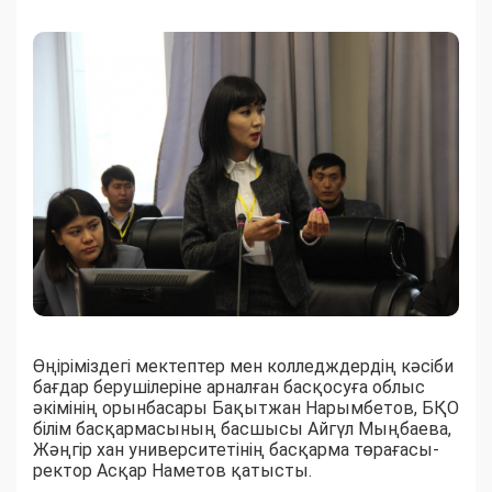
Өңіріміздегі мектептер мен колледждердің кәсіби
бағдар берушілеріне арналған басқосуға облыс
әкімінің орынбасары Бақытжан Нарымбетов, БҚО
білім басқармасының басшысы Айгүл Мыңбаева,
Жәңгір хан университетінің басқарма төрағасы-
ректор Асқар Наметов қатысты.