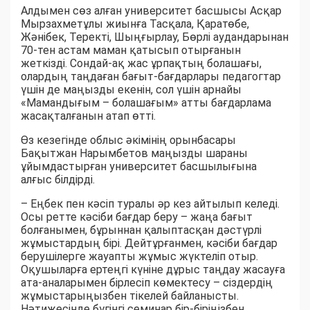
Алдымен сөз алған университет басшысы Асқар
Мырзахметұлы жиынға Тасқала, Қаратөбе,
Жәнібек, Теректі, Шыңғырлау, Бөрлі аудандарынан
70-тен астам маман қатысып отырғанын
жеткізді. Сондай-ақ жас ұрпақтың болашағы,
олардың таңдаған бағыт-бағдарлары педагогтар
үшін де маңызды екенін, сол үшін арнайы
«Мамандығым – болашағым» атты бағдарлама
жасақталғанын атап өтті.
Өз кезегінде облыс әкімінің орынбасары
Бақытжан Нарымбетов маңызды шараны
ұйымдастырған университет басшылығына
алғыс білдірді.
– Еңбек пен кәсіп туралы әр кез айтылып келеді.
Осы ретте кәсіби бағдар беру – жаңа бағыт
болғанымен, бұрыннан қалыптасқан дәстүрлі
жұмыстардың бірі. Дейтұрғанмен, кәсіби бағдар
берушілерге жауапты жұмыс жүктеліп отыр.
Оқушыларға ертеңгі күніне дұрыс таңдау жасауға
ата-аналарымен бірлесіп көмектесу – сіздердің
жұмыстарыңызбен тікелей байланысты.
Нәтижесінде бүгінгі семинар бір-біріңізбен