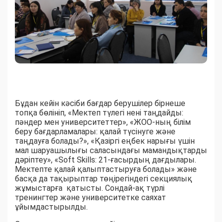
Бұдан кейін кәсіби бағдар берушілер бірнеше
топқа бөлініп, «Мектеп түлегі нені таңдайды:
пәндер мен университеттер», «ЖОО-ның білім
беру бағдарламалары: қалай түсінуге және
таңдауға болады?», «Қазіргі еңбек нарығы үшін
мал шаруашылығы саласындағы мамандықтарды
дәріптеу», «Soft Skills: 21-ғасырдың дағдылары.
Мектепте қалай қалыптастыруға болады» және
басқа да тақырыптар төңірегіндегі секциялық
жұмыстарға қатысты. Сондай-ақ түрлі
тренингтер және университетке саяхат
ұйымдастырылды.