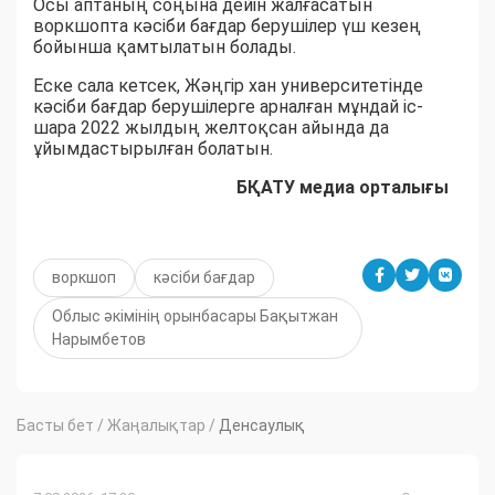
Осы аптаның соңына дейін жалғасатын
воркшопта кәсіби бағдар берушілер үш кезең
бойынша қамтылатын болады.
Еске сала кетсек, Жәңгір хан университетінде
кәсіби бағдар берушілерге арналған мұндай іс-
шара 2022 жылдың желтоқсан айында да
ұйымдастырылған болатын.
БҚАТУ медиа орталығы
воркшоп
кәсіби бағдар
Облыс әкімінің орынбасары Бақытжан
Нарымбетов
Басты бет
/
Жаңалықтар
/
Денсаулық