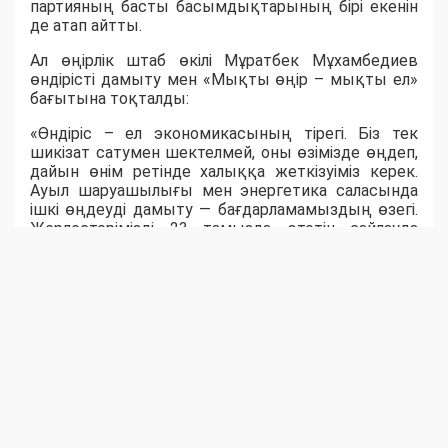
партияның басты басымдықтарының бірі екенін
де атап айтты.
Ал өңірлік штаб өкілі Мұратбек Мұхамбедиев
өндірісті дамыту мен «Мықты өңір – мықты ел»
бағытына тоқталды:
«Өндіріс – ел экономикасының тірегі. Біз тек
шикізат сатумен шектелмей, оны өзімізде өңдеп,
дайын өнім ретінде халыққа жеткізуіміз керек.
Ауыл шаруашылығы мен энергетика саласында
ішкі өңдеуді дамыту — бағдарламамыздың өзегі.
Жерлестерімізді 23 тамызда өтетін сайлауда
белсенділік танытып, "Әділет" партиясын қолдауға
шақырамын», - деді ол.
Ақпараттық технологиялар саласының маманы
Михаил Дудниченков «Әділет» партиясының
цифрландыру саласын сайлауалды
бағдарламасына алғашқылардың бірі болып
енгізгенін тілге тиек етті. Ол цифрлық
мемлекеттік қызметтер мен онлайн-төлемдердің
дамуы халықтың тұрмыс сапасын арттырғанын,
сонымен бірге бұл бағытта киберқылмыс пен