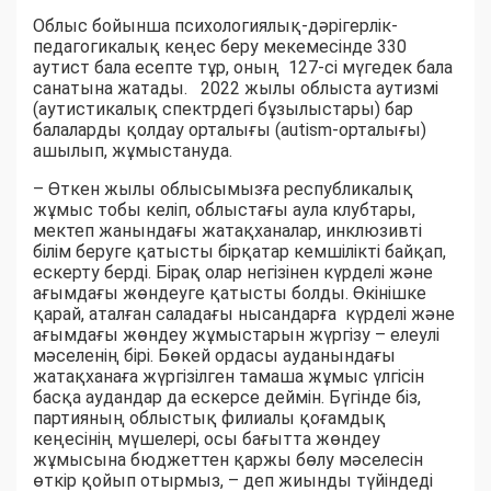
Облыс бойынша психологиялық-дәрігерлік-
педагогикалық кеңес беру мекемесінде 330
аутист бала есепте тұр, оның 127-сі мүгедек бала
санатына жатады. 2022 жылы облыста аутизмі
(аутистикалық спектрдегі бұзылыстары) бар
балаларды қолдау орталығы (autism-орталығы)
ашылып, жұмыстануда.
– Өткен жылы облысымызға республикалық
жұмыс тобы келіп, облыстағы аула клубтары,
мектеп жанындағы жатақханалар, инклюзивті
білім беруге қатысты бірқатар кемшілікті байқап,
ескерту берді. Бірақ олар негізінен күрделі және
ағымдағы жөндеуге қатысты болды. Өкінішке
қарай, аталған саладағы нысандарға күрделі және
ағымдағы жөндеу жұмыстарын жүргізу – елеулі
мәселенің бірі. Бөкей ордасы ауданындағы
жатақханаға жүргізілген тамаша жұмыс үлгісін
басқа аудандар да ескерсе деймін. Бүгінде біз,
партияның облыстық филиалы қоғамдық
кеңесінің мүшелері, осы бағытта жөндеу
жұмысына бюджеттен қаржы бөлу мәселесін
өткір қойып отырмыз, – деп жиынды түйіндеді