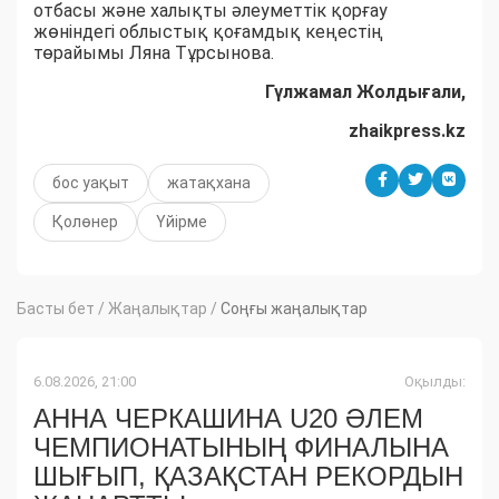
отбасы және халықты әлеуметтік қорғау
жөніндегі облыстық қоғамдық кеңестің
төрайымы Ляна Тұрсынова.
Гүлжамал Жолдығали,
zhaikpress.kz
бос уақыт
жатақхана
Қолөнер
Үйірме
Басты бет
/
Жаңалықтар
/
Соңғы жаңалықтар
6.08.2026, 21:00
Оқылды:
АННА ЧЕРКАШИНА U20 ӘЛЕМ
ЧЕМПИОНАТЫНЫҢ ФИНАЛЫНА
ШЫҒЫП, ҚАЗАҚСТАН РЕКОРДЫН