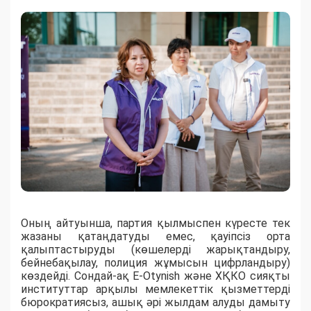
Оның айтуынша, партия қылмыспен күресте тек
жазаны қатаңдатуды емес, қауіпсіз орта
қалыптастыруды (көшелерді жарықтандыру,
бейнебақылау, полиция жұмысын цифрландыру)
көздейді. Сондай-ақ E-Otynish және ХҚКО сияқты
институттар арқылы мемлекеттік қызметтерді
бюрократиясыз, ашық әрі жылдам алуды дамыту