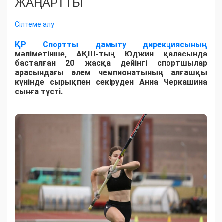
ЖАҢАРТТЫ
Сілтеме алу
ҚР Спортты дамыту дирекциясының
мәліметінше, АҚШ-тың Юджин қаласында
басталған 20 жасқа дейінгі спортшылар
арасындағы әлем чемпионатының алғашқы
күнінде сырықпен секіруден Анна Черкашина
сынға түсті.