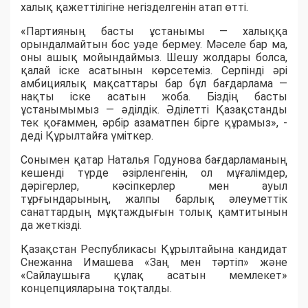
халық қажеттілігіне негізделгенін атап өтті.
«Партияның басты ұстанымы — халыққа
орындалмайтын бос уәде бермеу. Мәселе бар ма,
оны ашық мойындаймыз. Шешу жолдары болса,
қалай іске асатынын көрсетеміз. Серпінді әрі
амбициялық мақсаттары бар бұл бағдарлама —
нақты іске асатын жоба. Біздің басты
ұстанымымыз — әділдік. Әділетті Қазақстанды
тек қоғаммен, әрбір азаматпен бірге құрамыз», -
деді Құрылтайға үміткер.
Сонымен қатар Наталья Годунова бағдарламаның
кешенді түрде әзірленгенін, ол мұғалімдер,
дәрігерлер, кәсіпкерлер мен ауыл
тұрғындарының, жалпы барлық әлеуметтік
санаттардың мұқтаждығын толық қамтитынын
да жеткізді.
Қазақстан Республикасы Құрылтайына кандидат
Снежанна Имашева «Заң мен тәртіп» және
«Сайлаушыға құлақ асатын мемлекет»
концепцияларына тоқталды.