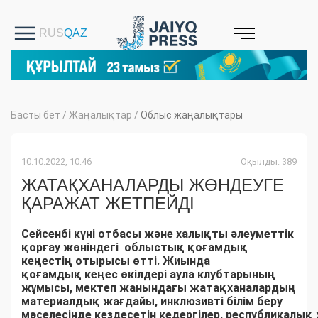
Басты бет
/
Жаңалықтар
/
Облыс жаңалықтары
10.10.2022, 10:46
Оқылды: 389
ЖАТАҚХАНАЛАРДЫ ЖӨНДЕУГЕ
ҚАРАЖАТ ЖЕТПЕЙДІ
Сейсенбі күні отбасы және халықты әлеуметтік
қорғау жөніндегі облыстық қоғамдық
кеңестің отырысы өтті. Жиында
қоғамдық кеңес өкілдері аула клубтарының
жұмысы, мектеп жанындағы жатақханалардың
материалдық жағдайы, инклюзивті білім беру
мәселесінде кездесетін кедергілер, республикалық