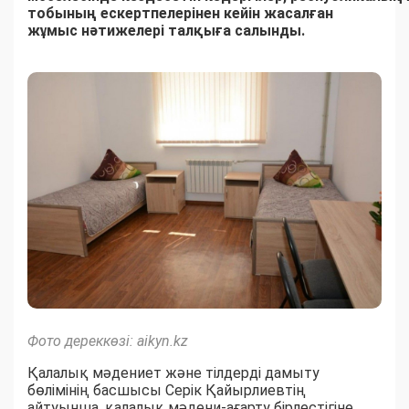
тобының ескертпелерінен кейін жасалған
жұмыс нәтижелері талқыға салынды.
Фото дереккөзі: aikyn.kz
Қалалық мәдениет және тілдерді дамыту
бөлімінің басшысы Серік Қайырлиевтің
айтуынша, қалалық мәдени-ағарту бірлестігіне