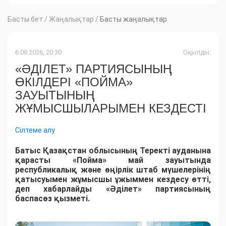
Басты бет
/
Жаңалықтар
/
Басты жаңалықтар
6.08.2026, 20:30
Оқылды:
«ӘДІЛЕТ» ПАРТИЯСЫНЫҢ
ӨКІЛДЕРІ «ПОЙМА»
ЗАУЫТЫНЫҢ
ЖҰМЫСШЫЛАРЫМЕН КЕЗДЕСТІ
Сілтеме алу
Батыс Қазақстан облысының Теректі ауданына
қарасты «Пойма» май зауытында
республикалық және өңірлік штаб мүшелерінің
қатысуымен жұмысшы ұжыммен кездесу өтті,
деп хабарлайды «Әділет» партиясының
баспасөз қызметі.