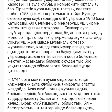
қарасты 11 аула клубы, 8 комьюнити-орталығы
бар. Бірлестік құрамында штаттық кестеге
сәйкес 158 қызметкер жұмыс істейді. Бүгінде
балалар аула клубтарындағы 84 үйірмеге 1940 бала
қатысады. Әр бөлімде бір меңгеруші, үш үйірме
жетекшісі қызмет атқарады. Балалар аула
клубтарында қолөнер, вокал, би, аспапта орындау
және әр түрлі спорттық үйірмелер жұмыс істейді.
Соңғы үш жыл ішінде музыкалық театр,
журналистика, көңілді тапқырлар алаңы, жас
ақындар және ат спортына баулу, қамшы өру
үйірмелері ашылған. Бекітілген кесте бойынша,
мектеп жасындағы балалар оқудан тыс бос
уақыттарында үйірмелерге, белсенді түрде
қатысады.
– №44 орта мектеп аумағында орналасқан
«Ақжелкен» аула клубының ғимара­ты апатты
жағдайда. Аула клубы оның құрылымдық
бөлімшелерінің бірі болғандықтан, мәдениет және
тілдерді дамыту бөлімі оны жөндеп алғылары
келеді. Бірақ клуб ғимараты облыстық білім
басқармасының теңгерімінде болғандықтан,