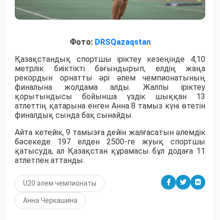
Фото:
DRSQazaqstan
Қазақстандық спортшы іріктеу кезеңінде 4,10
метрлік биіктікті бағындырып, елдің жаңа
рекордын орнатты әрі әлем чемпионатының
финалына жолдама алды. Жалпы іріктеу
қорытындысы бойынша үздік шыққан 13
атлеттің қатарына енген Анна 8 тамыз күні өтетін
финалдық сында бақ сынайды.
Айта кетейік, 9 тамызға дейін жалғасатын әлемдік
бәсекеде 197 елден 2500-ге жуық спортшы
қатысуда, ал Қазақстан құрамасы бұл додаға 11
атлетпен аттанды.
U20 әлем чемпионаты
Анна Черкашина