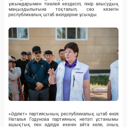
ұжымдарымен тікелей кездесіп, пікір алысудың
маңыздылығына тоқталып, сөз кезегін
республикалық штаб өкілдеріне ұсынды.
«Әділет» партиясының республикалық штаб өкілі
Наталья Годунова партияның негізгі ұстанымы
ашықтық пен әділдік екенін айта келе, оның