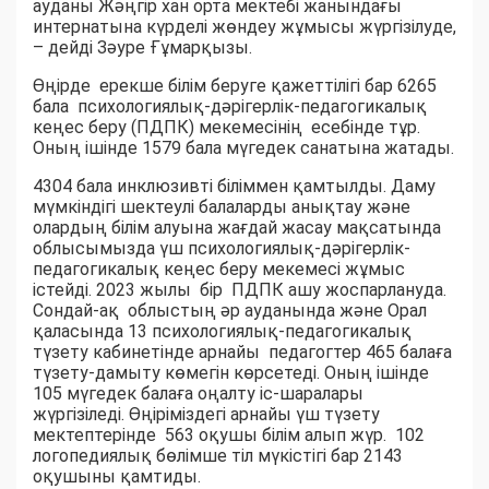
ауданы Жәңгір хан орта мектебі жанындағы
интернатына күрделі жөндеу жұмысы жүргізілуде,
– дейді Зәуре Ғұмарқызы.
Өңірде ерекше білім беруге қажеттілігі бар 6265
бала психологиялық-дәрігерлік-педагогикалық
кеңес беру (ПДПК) мекемесінің есебінде тұр.
Оның ішінде 1579 бала мүгедек санатына жатады.
4304 бала инклюзивті біліммен қамтылды. Даму
мүмкіндігі шектеулі балаларды анықтау және
олардың білім алуына жағдай жасау мақсатында
облысымызда үш психологиялық-дәрігерлік-
педагогикалық кеңес беру мекемесі жұмыс
істейді. 2023 жылы бір ПДПК ашу жоспарлануда.
Сондай-ақ облыстың әр ауданында және Орал
қаласында 13 психологиялық-педагогикалық
түзету кабинетінде арнайы педагогтер 465 балаға
түзету-дамыту көмегін көрсетеді. Оның ішінде
105 мүгедек балаға оңалту іс-шаралары
жүргізіледі. Өңіріміздегі арнайы үш түзету
мектептерінде 563 оқушы білім алып жүр. 102
логопедиялық бөлімше тіл мүкістігі бар 2143
оқушыны қамтиды.