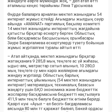
жөндеуге әзірге мүмкіндік жоқ, – деп атап өтті
аталмыш кеңес төрайымы Ляна Тұрсынова.
Өңірде балаларға арналған мектеп жанындағы 54
интернат жұмыс істейді. Ағымдағы жылдың сәуір
айында «AMANAT» партиялық бақылау комитеті
14 мектеп жанындағы интернаттың жағдайына
қатысты бірқатар ескерту берген. Облыстық
білім басқармасы басшысының орынбасары
Зәуре Базарғалиева ескертулерді түзету бойынша
жұмыс жүргізілгені туралы айтып өтті.
– Атап айтқанда, мектеп жанындағы бірқатар
жатақханаға 9 285,8 мың теңгеге ас үй жиһазы,
ыдыс-аяқ, матрастар сатып алынып, 10 280,0
мың теңгеге су мен кәріз желілеріне ағымдағы
жөндеу жүргізілді. Облыстың барлық
интернаттық ұйымының (54 мектеп жанындағы
интернат) материалдық техникалық базасын
жаңарту үшін БҚО экономика және бюджеттік
жоспарлау басқармасына бюджетті нақтылауға
411,9 млн теңге бөлуге бюджеттік өтінім берілді.
Қазіргі күні «Ауыл – ел бесігі» бағдарламасы
аясында 80 млн тг қаражат бөлініп, Бөкей ордасы