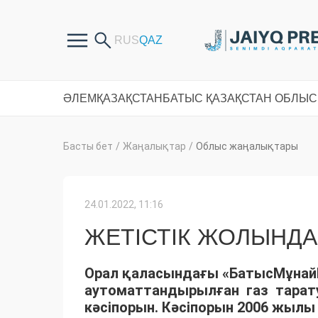
ӘЛЕМ
ҚАЗАҚСТАН
БАТЫС ҚАЗАҚСТАН ОБЛЫ
Басты бет
/
Жаңалықтар
/
Облыс жаңалықтары
24.01.2022, 11:16
ЖЕТІСТІК ЖОЛЫНДА
Орал қаласындағы «БатысМұна
аутоматтандырылған газ тар
кәсіпорын. Кәсіпорын 2006 жылы