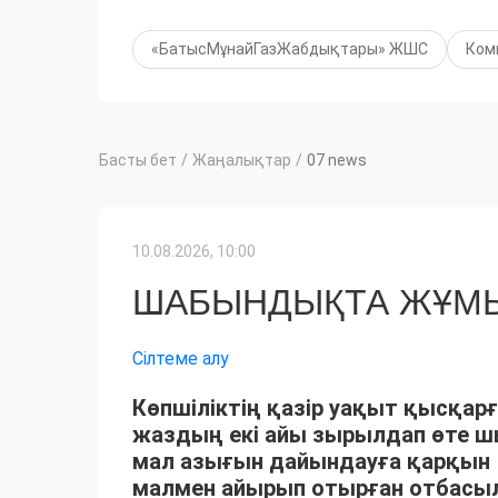
«БатысМұнайГазЖабдықтары» ЖШС
Ком
Басты бет
/
Жаңалықтар
/
07 news
10.08.2026, 10:00
ШАБЫНДЫҚТА ЖҰМЫ
Сілтеме алу
Көпшіліктің қазір уақыт қысқарғ
жаздың екі айы зырылдап өте 
мал азығын дайындауға қарқын 
малмен айырып отырған отбасыла