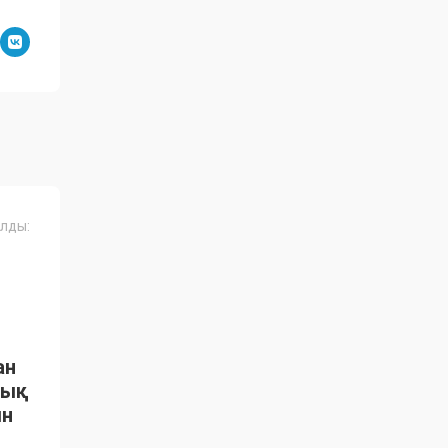
лды:
ан
тық
ын