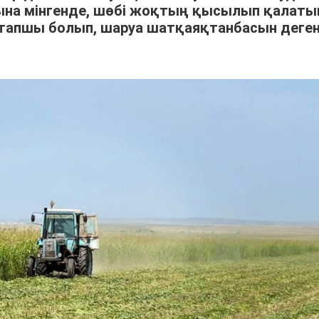
арына мінгенде, шөбі жоқтың қысылып қалат
тапшы болып, шаруа шатқаяқтанбасын деге