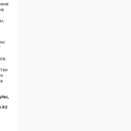
немі
на
ы,
аны
т
ов.
стан
ан
на
ұлы,
s.kz