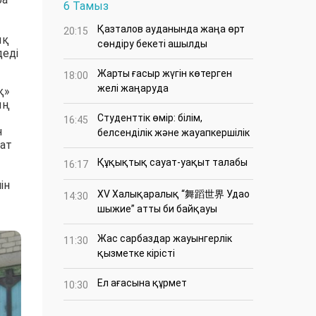
6 Тамыз
Қазталов ауданында жаңа өрт
20:15
ық
сөндіру бекеті ашылды
деді
Жарты ғасыр жүгін көтерген
18:00
желі жаңаруда
қ»
ың
Студенттік өмір: білім,
16:45
н
белсенділік және жауапкершілік
кат
Құқықтық сауат-уақыт талабы
16:17
ін
XV Халықаралық “舞蹈世界 Удао
14:30
шыжие” атты би байқауы
Жас сарбаздар жауынгерлік
11:30
қызметке кірісті
Ел ағасына құрмет
10:30