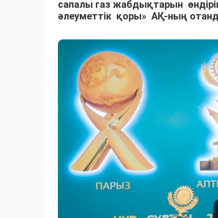
сапалы газ жабдықтарын өндірі
әлеуметтік қоры» АҚ-ның отанды