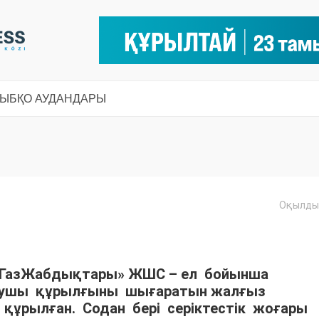
СЫ
БҚО АУДАНДАРЫ
Оқылды:
йГазЖабдықтары» ЖШС – ел бойынша
атушы құрылғыны шығаратын жалғыз
 құрылған. Содан бері серіктестік жоғары