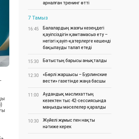
арналған тренинг өтті
7 Тамыз
Балалардың жазғы кезеңдегі
16:45
қауіпсіздігін қамтамасыз ету –
негізгі қауіп-қатерлерге кешенді
бақылауды талап етеді
Батыстың барысы анықталды
15:30
«Бөрлі жаршысы – Бурлинские
12:30
–
вести» газетінде жаңа басшы
Аудандық мәслихаттың
11:00
ды
кезектен тыс 42-сессиясында
)
маңызды мәселелер қаралды
ағы
Жүйелі жұмыс пен нақты
10:30
нәтиже керек
ба