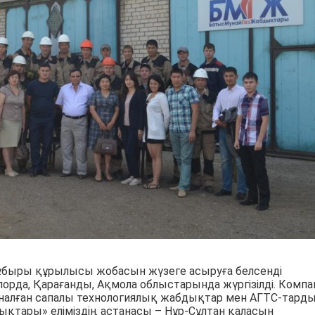
құбыры құрылысы жобасын жүзеге асыруға белсенді
рда, Қарағанды, Ақмола облыстарында жүргізілді. Компа
арналған сапалы технологиялық жабдықтар мен АГТС-тард
тары» еліміздің астанасы – Нұр-Сұлтан қаласын