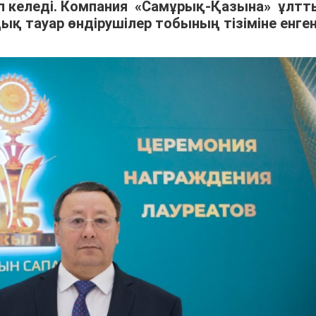
п келеді. Компания «Самұрық-Қазына» ұлт
қ тауар өндірушілер тобының тізіміне енген