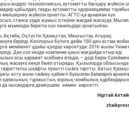
рын өндіріс технологиясын, аутоматты басқару жүйесін ү
шімдер қабылдап, газды аутоматты одоризациялау торабы
не мөлшерлеу жүйесін орнатты. АГТС-қа арналған күн
осып, станса үздік жұмыс істеуіне жағдай жасауда. Мысал
ге мүмкіндік беретін күн панельдері орнатылған.
Ақтөбе, Оңтүстік Қазақстан, Маңғыстау, Атырау,
уға берілді. Кәсіпорын бүгінге дейін 150-ден астам жоб
ерге мемлекет ұдайы қолдау көрсетуде. 2016 жылы Үкіме
рілді. Дәл сол кезде компания қиын жағдайда отыр еді.
айызын осы қаражат есебінен өтедік, – деді Берік Сүлеймен
қ жасауға көңіл бөліп отырады. Қызылорда облысында
 газреттегіш шкафты пунктті сыйға тартты. Батыс Қазақ
ғы есту және сөйлеу қабілеті бұзылған балаларға арналғ
рал қаласының тұрмыстық зорлық-зомбылық құрбандары
 да нысандарға демеушілік көмек көрсетті.
Нұртай Алтай
zhaikpres