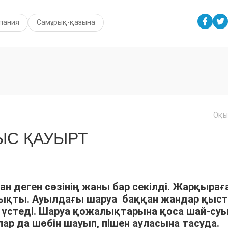
пания
Самұрық-қазына
Оқы
С ҚАУЫРТ
ан деген сөзінің жаны бар секілді. Жарқырағ
шықты. Ауылдағы шаруа баққан жандар қыс
үстеді. Шаруа қожалықтарына қоса шай-су
р да шөбін шауып, пішен ауласына тасуда.