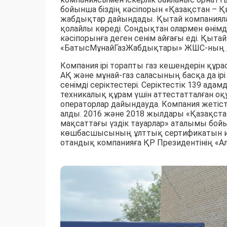
бойынша біздің кәсіпорын «Қазақстан – 
жабдықтар дайындады. Қытай компаниялары
қолайлы көреді. Сондықтан олармен өнімд
кәсіпорынға деген сенім айғағы еді. Қыта
«БатысМұнайГазЖабдықтары» ЖШС-ның д
Компания ірі торапты газ кешендерін құр
АҚ және мұнай-газ саласының басқа да 
сенімді серіктестері. Серіктестік 139 ад
техникалық құрам үшін аттестатталған о
операторлар дайындауда. Компания жетіст
алды. 2016 және 2018 жылдары «Қазақстан
мақсаттағы үздік тауарлар» аталымы бой
көшбасшысының ұлттық сертификатын иеле
отандық компанияға ҚР Президентінің «Ал