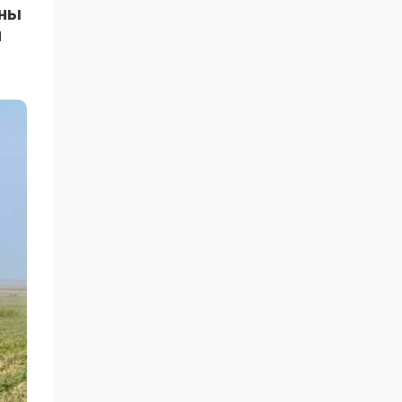
ыны
н