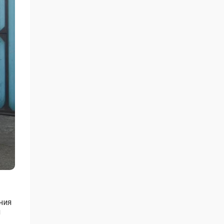
ния
ы