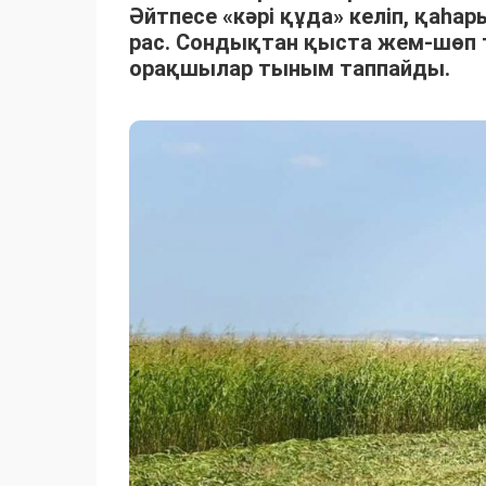
Әйтпесе «кәрі құда» келіп, қаһ
рас. Сондықтан қыста жем-шөп 
орақшылар тыным таппайды.