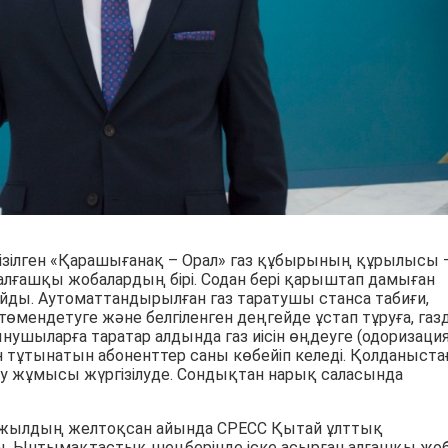
ізілген «Қарашығанақ – Орал» газ құбырының құрылысы 
ғашқы жобалардың бірі. Содан бері қарыштап дамыған
айды. Аутоматтандырылған газ таратушы станса табиғи,
өмендетуге және белгіленген деңгейде ұстап тұруға, газ
ушыларға таратар алдында газ иісін өңдеуге (одоризация
лігін тұтынатын абоненттер саны көбейіп келеді. Қолданыст
у жұмысы жүргізілуде. Сондықтан нарық саласында
2013 жылдың желтоқсан айында СРЕСС Қытай ұлттық
ты. Ынтымақтастық шеңберінде іске асырған алғашқы жо