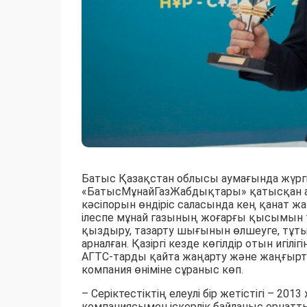
Батыс Қазақстан облысы аумағында жүрг
«БатысМұнайГазЖабдықтары» қатысқан ал
кәсіпорын өндіріс саласында кең қанат ж
ілеспе мұнай газының жоғарғы қысымын т
қыздыру, тазарту шығынын өлшеуге, тұтын
арналған. Қазіргі кезде көгілдір отын игі
АГТС-тарды қайта жаңарту және жаңғырт
компания өніміне сұраныс көп.
– Серіктестіктің елеулі бір жетістігі – 
компаниясымен іскерлік байланыс орнат