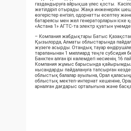
газдандыруға айрықша үлес қосты. Кәсіпо
жетілдіріп отырады. Жаңа инженерлік ше
өзгерістер енгізіп, одорнатты есептеу жә
батареясы мен жел генераторларын іске қ
«Астана 1» АГТС-та электр қуатын үнемдеу
– Компания жабдықтары Батыс Қазақстан, 
Қызылорда, Алматы облыстарында пайдалан
жүзеге асырды. Отандық тауар өндірушіл
тарапанынан 1 миллиард теңге субсидия бе
Банктен алған ірі көлемдегі несиенің 16 п
Компания жұмыс барысында қайырымдылы
нысандарды пайдалануға тапсырған кезде
облыстық балалар ауылына, Орал қаласында
облыстық мектеп-интернат кешеніне, О
арналған дағдарыс орталығына және басқа