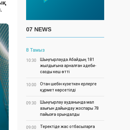
тық
.
07 NEWS
8 Тамыз
Шыңғырлауда Абайдың 181
10:30
жылдығына арналған әдеби-
сазды кеш өтті
Отан шебін күзеткен ерлерге
10:00
құрмет көрсетілді
​Шыңғырлау ауданында мал
09:30
азығын дайындау жоспары 78
пайызға орындалды
​Теректіде жас отбасыларға
09:00