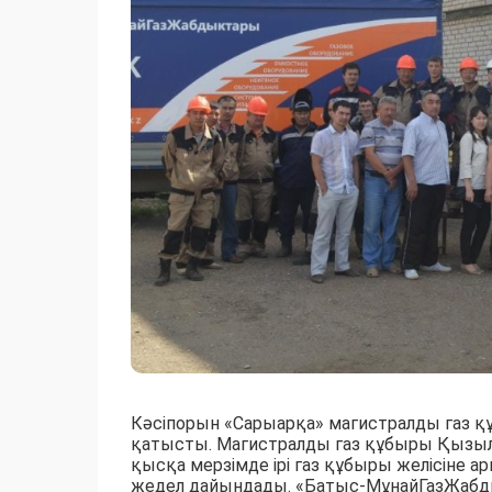
Кәсіпорын «Сарыарқа» магистралды газ 
қатысты. Магистралды газ құбыры Қызыло
қысқа мерзімде ірі газ құбыры желісіне 
жедел дайындады. «Батыс-МұнайГазЖабдық