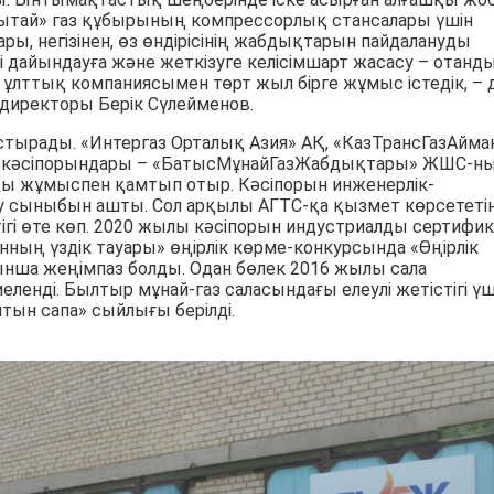
Қытай» газ құбырының компрессорлық стансалары үшін
, негізінен, өз өндірісінің жабдықтарын пайдалануды
і дайындауға және жеткізуге келісімшарт жасасу – отанд
й ұлттық компаниясымен төрт жыл бірге жұмыс істедік, – 
иректоры Берік Сүлейменов.
астырады. «Ин­тергаз Орталық Азия» АҚ, «КазТрансГазАйма
ірі кәсіпорындары – «БатысМұнайГазЖабдықтары» ЖШС-н
амды жұмыспен қамтып отыр. Кәсіпорын инженерлік-
қу сыныбын ашты. Сол арқылы АГТС-қа қызмет көрсететі
ігі өте көп. 2020 жылы кәсіпорын индустриалды сертифи
ның үздік тауары» өңірлік көрме-конкурсында «Өңірлік
ынша жеңімпаз болды. Одан бөлек 2016 жылы сала
нді. Былтыр мұнай-газ саласындағы елеулі жетістігі үш
тын сапа» сыйлығы берілді.