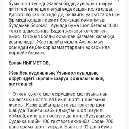
бума шөп түседі. Жалпы біздің ауылдың шаруа
жігіттері екпе шөп егуді әлдеқашан қолға алды.
Қазіргі науқан кезінде де, былайғы уақытта да бір-
бірімізді қолдап, қажет болғанда көмегімізді
бұлдамай береміз. Ауылда бума шөп бағасы 3000
теңге шамасында. Бұдан жоғары көтерілген
емес. Он жыл болды осындай бағамен халыққа
ұсынылады. Жастар ұйымшыл. Ауылымыз
осындай еңбекқор азаматтардың арқасында
көркейе бермек.
Ерлан НЫҒМЕТОВ,
Жәнібек ауданының Ұзынкөл ауылдық
округіндегі «Ерлан» шаруа қожалығының
жетекшісі:
– Өткен қыста мал өсірушілер мал азығынан
қиналғаны белгілі. Ал биыл шөптің шығымы
жақсы. Қазір шабындықта үш трактор шөп
шабуда. Табиғи шабындықтан шөп шауып
қоймай, екпе шөп өсіруге де көңіл бұрудамыз.
Суданка шөбін 100 гектарға еккенбіз. Содан 700
дана орама шөп түсірдік. Былтыр 92 дана бума