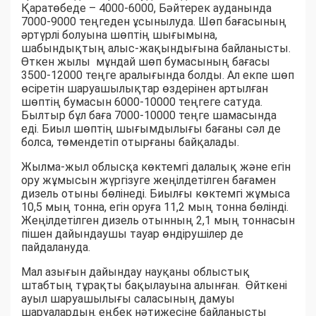
Қаратөбеде – 4000-6000, Бәйтерек ауданында
7000-9000 теңгеден ұсынылуда. Шөп бағасының
әртүрлі болуына шөптің шығымына,
шабындықтың алыс-жақындығына байланысты.
Өткен жылы мұндай шөп бумасының бағасы
3500-12000 теңге аралығында болды. Ал екпе шөп
өсіретін шаруашылықтар өздерінен артылған
шөптің бумасын 6000-10000 теңгеге сатуда.
Былтыр бұл баға 7000-10000 теңге шамасында
еді. Биыл шөптің шығымдылығы бағаны сәл де
болса, төмендетіп отырғаны байқалады.
Жылма-жыл облысқа көктемгі далалық және егін
ору жұмысын жүргізуге жеңілдетілген бағамен
дизель отыны бөлінеді. Биылғы көктемгі жұмыса
10,5 мың тонна, егін оруға 11,2 мың тонна бөлінді.
Жеңілдетілген дизель отынның 2,1 мың тоннасын
пішен дайындаушы тауар өндірушілер де
пайдалануда.
Мал азығын дайындау науқаны облыстық
штабтың тұрақты бақылауына алынған. Өйткені
ауыл шаруашылығы саласының дамуы
шаруалардың еңбек нәтижесіне байланысты