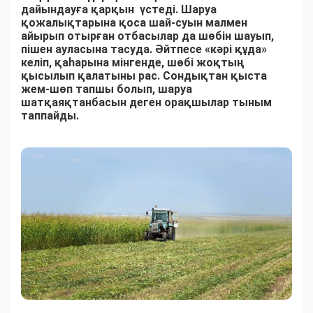
дайындауға қарқын үстеді. Шаруа
қожалықтарына қоса шай-суын малмен
айырып отырған отбасылар да шөбін шауып,
пішен ауласына тасуда. Әйтпесе «кәрі құда»
келіп, қаһарына мінгенде, шөбі жоқтың
қысылып қалатыны рас. Сондықтан қыста
жем-шөп тапшы болып, шаруа
шатқаяқтанбасын деген орақшылар тыным
таппайды.