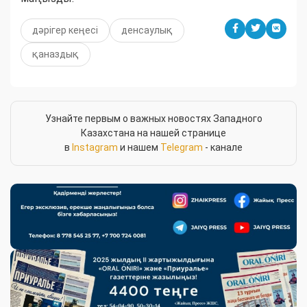
дәрігер кеңесі
денсаулық
қаназдық
Узнайте первым о важных новостях Западного
Казахстана на нашей странице
в
Instagram
и нашем
Telegram
- канале