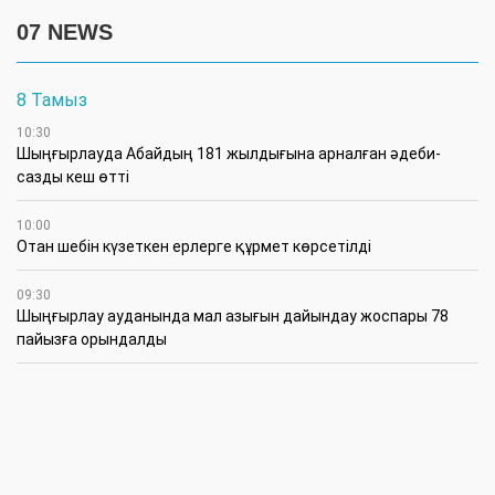
07 NEWS
8 Тамыз
10:30
Шыңғырлауда Абайдың 181 жылдығына арналған әдеби-
сазды кеш өтті
10:00
Отан шебін күзеткен ерлерге құрмет көрсетілді
09:30
​Шыңғырлау ауданында мал азығын дайындау жоспары 78
пайызға орындалды
09:00
​Теректіде жас отбасыларға арналған тренинг өтті
7 Тамыз
16:45