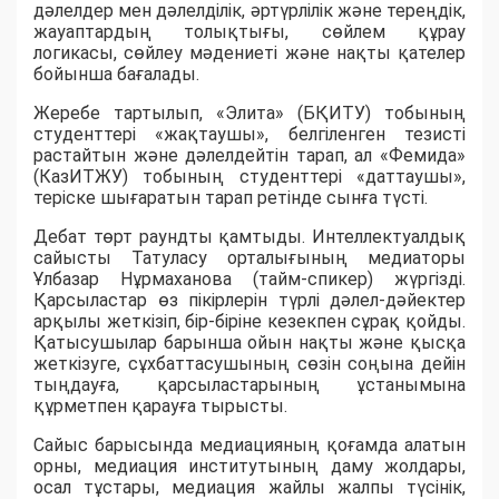
дәлелдер мен дәлелділік, әртүрлілік және тереңдік,
жауаптардың толықтығы, сөйлем құрау
логикасы, сөйлеу мәдениеті және нақты қателер
бойынша бағалады.
Жеребе тартылып, «Элита» (БҚИТУ) тобының
студенттері «жақтаушы», белгіленген тезисті
растайтын және дәлелдейтін тарап, ал «Фемида»
(КазИТЖУ) тобының студенттері «даттаушы»,
теріске шығаратын тарап ретінде сынға түсті.
Дебат төрт раундты қамтыды. Интеллектуалдық
сайысты Татуласу орталығының медиаторы
Ұлбазар Нұрмаханова (тайм-спикер) жүргізді.
Қарсыластар өз пікірлерін түрлі дәлел-дәйектер
арқылы жеткізіп, бір-біріне кезекпен сұрақ қойды.
Қатысушылар барынша ойын нақты және қысқа
жеткізуге, сұхбаттасушының сөзін соңына дейін
тыңдауға, қарсыластарының ұстанымына
құрметпен қарауға тырысты.
Сайыс барысында медиацияның қоғамда алатын
орны, медиация институтының даму жолдары,
осал тұстары, медиация жайлы жалпы түсінік,