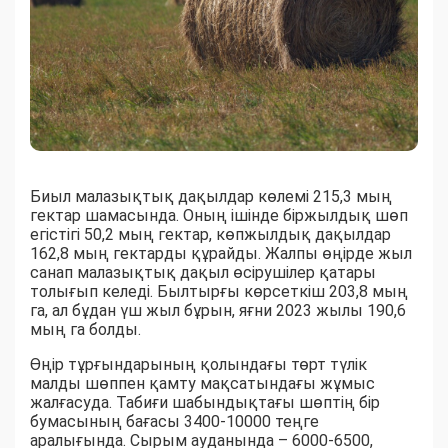
Биыл малазықтық дақылдар көлемі 215,3 мың
гектар шамасында. Оның ішінде біржылдық шөп
егістігі 50,2 мың гектар, көпжылдық дақылдар
162,8 мың гектарды құрайды. Жалпы өңірде жыл
санап малазықтық дақыл өсірушілер қатары
толығып келеді. Былтырғы көрсеткіш 203,8 мың
га, ал бұдан үш жыл бұрын, яғни 2023 жылы 190,6
мың га болды.
Өңір тұрғындарының қолындағы төрт түлік
малды шөппен қамту мақсатындағы жұмыс
жалғасуда. Табиғи шабындықтағы шөптің бір
бумасының бағасы 3400-10000 теңге
аралығында. Сырым ауданында – 6000-6500,