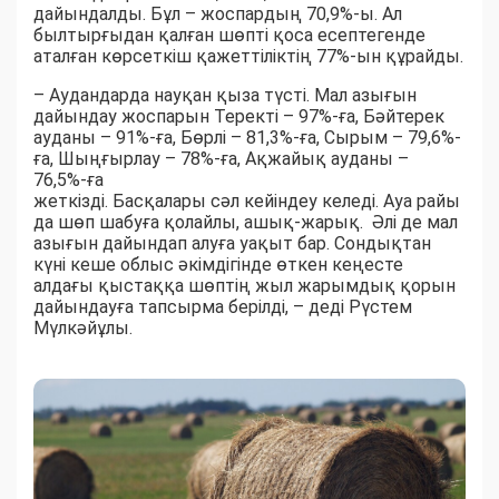
дайындалды. Бұл – жоспардың 70,9%-ы. Ал
былтырғыдан қалған шөпті қоса есептегенде
аталған көрсеткіш қажеттіліктің 77%-ын құрайды.
– Аудандарда науқан қыза түсті. Мал азығын
дайындау жоспарын Теректі – 97%-ға, Бәйтерек
ауданы – 91%-ға, Бөрлі – 81,3%-ға, Сырым – 79,6%-
ға, Шыңғырлау – 78%-ға, Ақжайық ауданы –
76,5%-ға
жеткізді. Басқалары сәл кейіндеу келеді. Ауа райы
да шөп шабуға қолайлы, ашық-жарық. Әлі де мал
азығын дайындап алуға уақыт бар. Сондықтан
күні кеше облыс әкімдігінде өткен кеңесте
алдағы қыстаққа шөптің жыл жарымдық қорын
дайындауға тапсырма берілді, – деді Рүстем
Мүлкәйұлы.