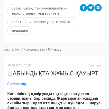
Батыс Қазақстан инновациялық-
технологиялық университеті
дебат
интеллектуалдық сайыс
медиация
Басты бет
/
Жаңалықтар
/
07 news
10.08.2026, 10:00
Оқылды:
ШАБЫНДЫҚТА ЖҰМЫС ҚАУЫРТ
Сілтеме алу
Көпшіліктің қазір уақыт қысқарған деген
сөзінің жаны бар секілді. Жарқыраған жаздың
екі айы зырылдап өте шықты. Ауылдағы шаруа
баққан жандар қыстық мал азығын