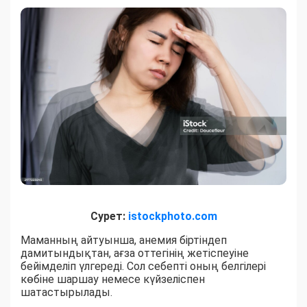
Сурет:
istockphoto.com
Маманның айтуынша, анемия біртіндеп
дамитындықтан, ағза оттегінің жетіспеуіне
бейімделіп үлгереді. Сол себепті оның белгілері
көбіне шаршау немесе күйзеліспен
шатастырылады.