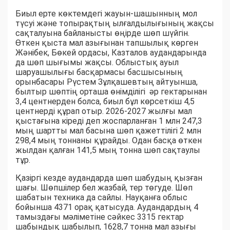
Биыл ерте көктемдегі жауын-шашынның мол
түсуі және топырақтың ылғалдылығының жақсы
сақталуына байланысты өңірде шөп шүйгін.
Өткен қыста мал азығынан тапшылық көрген
Жәнібек, Бөкей ордасы, Казталов аудандарында
да шөп шығымы жақсы. Облыстық ауыл
шаруашылығы басқармасы басшысының
орынбасары Рүстем Зұлқашевтың айтуынша,
былтыр шөптің орташа өнімділігі әр гектарынан
3,4 центнерден болса, биыл бұл көрсеткіш 4,5
центнерді құрап отыр. 2026-2027 жылғы мал
қыстағына кіреді деп жоспарланған 1 млн 247,3
мың шартты мал басына шөп қажеттілігі 2 млн
298,4 мың тоннаны құрайды. Одан басқа өткен
жылдан қалған 141,5 мың тонна шөп сақтаулы
тұр.
Қазіргі кезде аудандарда шөп шабудың қызған
шағы. Шөпшілер бел жазбай, тер төгуде. Шөп
шабатын техника да сайлы. Науқанға облыс
бойынша 4371 орақ қатысуда. Аудандардың 4
тамыздағы мәліметіне сәйкес 3315 гектар
шабындық шабылып, 1628,7 тонна мал азығы