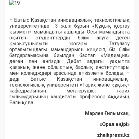
– Батыс Қазақстан инновациялық-технологиялық
университетінде 3 жыл бұрын «Құқық қорғау
қызметі» мамандығы ашылды. Осы мамандықта
оқитын студенттердің білім алуға деген
қызығушылығы жоғары. Татуласу
орталығындағы мамандармен кеңесіп, біз білім
бағдарламасына биылдан бастап «Медиация»
деген пән енгіздік. Дебат алдағы уақытта
қаланың және облыстың барлық институттары
мен колледждері арасында өткізілетін болады, –
деді Батыс Қазақстан инновациялық-
технологиялық университеті «Тарих және құқық»
кафедрасының меңгерушісі, тарих
ғылымдарының кандитаты, профессор Аққайың
Балықова.
Марлен Ғилымхан,
«Орал өңірі»
zhaikpress.kz