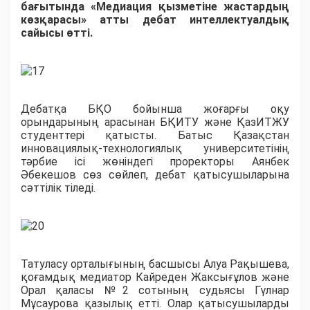
бағытында «Медиация қызметіне жастардың
көзқарасы» атты дебат интеллектуалдық
сайысы өтті.
Дебатқа БҚО бойынша жоғарғы оқу
орындарының арасынан БҚИТУ және ҚазИТЖУ
студенттері қатысты. Батыс Қазақстан
инновациялық-технологиялық университетінің
тәрбие ісі жөніндегі проректоры Аянбек
Әбекешов сөз сөйлеп, дебат қатысушыларына
сәттілік тіледі.
Татуласу орталығының басшысы Алуа Рақышева,
қоғамдық медиатор Кайреден Жаксығұлов және
Орал қаласы №2 сотының судьясы Гүлнар
Мұсаурова қазылық етті. Олар қатысушыларды