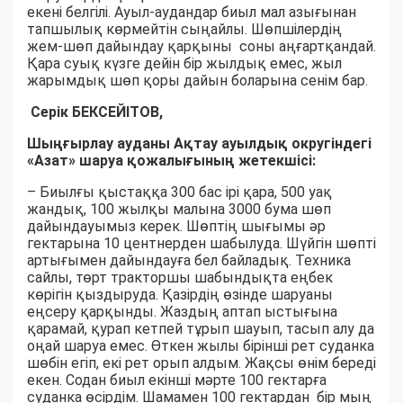
екені белгілі. Ауыл-аудандар биыл мал азығынан
тапшылық көрмейтін сыңайлы. Шөпшілердің
жем-шөп дайындау қарқыны соны аңғартқандай.
Қара суық күзге дейін бір жылдық емес, жыл
жарымдық шөп қоры дайын боларына сенім бар.
Серік БЕКСЕЙІТОВ,
Шыңғырлау ауданы Ақтау ауылдық округіндегі
«Азат» шаруа қожалығының жетекшісі:
– Биылғы қыстаққа 300 бас ірі қара, 500 уақ
жандық, 100 жылқы малына 3000 бума шөп
дайындауымыз керек. Шөптің шығымы әр
гектарына 10 центнерден шабылуда. Шүйгін шөпті
артығымен дайындауға бел байладық. Техника
сайлы, төрт тракторшы шабындықта еңбек
көрігін қыздыруда. Қазірдің өзінде шаруаны
еңсеру қарқынды. Жаздың аптап ыстығына
қарамай, қурап кетпей тұрып шауып, тасып алу да
оңай шаруа емес. Өткен жылы бірінші рет суданка
шөбін егіп, екі рет орып алдым. Жақсы өнім береді
екен. Содан биыл екінші мәрте 100 гектарға
суданка өсірдім. Шамамен 100 гектардан бір мың