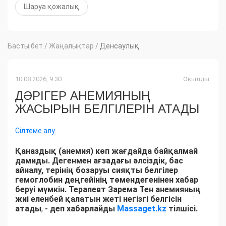
Шаруа қожалық
Басты бет
/
Жаңалықтар
/
Денсаулық
10.08.2026, 9:30
Оқылды:
ДӘРІГЕР АНЕМИЯНЫҢ
ЖАСЫРЫН БЕЛГІЛЕРІН АТАДЫ
Сілтеме алу
Қаназдық (анемия) көп жағдайда байқалмай
дамиды. Дегенмен ағзадағы әлсіздік, бас
айналу, терінің бозаруы сияқты белгілер
гемоглобин деңгейінің төмендегенінен хабар
беруі мүмкін. Терапевт Зарема Тен анемияның
жиі еленбей қалатын жеті негізгі белгісін
атады
,
- деп хабарлайды
Massaget.kz
тілшісі.