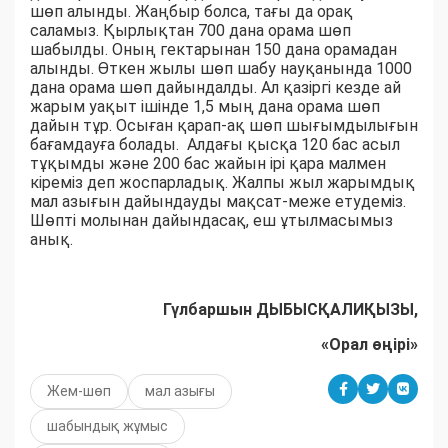
шөп алынды. Жаңбыр болса, тағы да орақ
саламыз. Қырлықтан 700 дана орама шөп
шабылды. Оның гектарынан 150 дана орамадан
алынды. Өткен жылы шөп шабу науқанында 1000
дана орама шөп дайындалды. Ал қазіргі кезде ай
жарым уақыт ішінде 1,5 мың дана орама шөп
дайын тұр. Осыған қарап-ақ шөп шығымдылығын
бағамдауға болады. Алдағы қысқа 120 бас асыл
тұқымды және 200 бас жайын ірі қара малмен
кіреміз деп жоспарладық. Жалпы жыл жарымдық
мал азығын дайындауды мақсат-меже етудеміз.
Шөпті молынан дайындасақ, еш ұтылмасымыз
анық.
Гүлбаршын ДЫБЫСҚАЛИҚЫЗЫ,
«Орал өңірі»
Жем-шөп
мал азығы
шабындық жұмыс