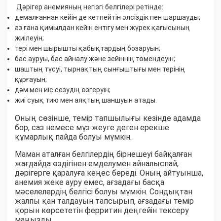
Дәрігер анемияның негізгі белгілері ретінде:
демалғаннан кейін де кетпейтін әлсіздік пен шаршауды;
аз ғана қимылдан кейін ентігу мен жүрек қағысының
жиілеуін;
тері мен шырышты қабықтардың бозаруын;
бас ауруы, бас айналу және зейіннің төмендеуін;
шаштың түсуі, тырнақтың сынғыштығы мен терінің
құрғауын;
дәм мен иіс сезудің өзгеруін;
жиі суық тию мен аяқтың шаншуын атады.
Оның сөзінше, темір тапшылығы кезінде адамда
бор, саз немесе мұз жеуге деген ерекше
құмарлық пайда болуы мүмкін.
Маман аталған белгілердің бірнешеуі байқалған
жағдайда өздігінен емделумен айналыспай,
дәрігерге қаралуға кеңес береді. Оның айтуынша,
анемия жеке ауру емес, ағзадағы басқа
мәселелердің белгісі болуы мүмкін. Сондықтан
жалпы қан талдауын тапсырып, ағзадағы темір
қорын көрсететін ферритин деңгейін тексеру
маңызды.