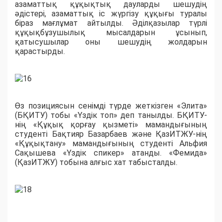
азаматтық құқықтық дауларды шешудің
әдістері, азаматтық іс жүргізу құқығы туралы
біраз мағлұмат айтылды. Әділқазылар түрлі
құқықбұзушылық мысалдарын ұсынып,
қатысушылар оны шешудің жолдарын
қарастырды.
Өз позициясын сенімді түрде жеткізген «Элита»
(БҚИТУ) тобы «Үздік топ» деп танылды. БҚИТУ-
нің «Құқық қорғау қызметі» мамандығының
студенті Бақтияр Базарбаев және ҚазИТЖУ-нің
«Құқықтану» мамандығының студенті Альфия
Сақышева «Үздік спикер» атанды. «Фемида»
(ҚазИТЖУ) тобына алғыс хат табысталды.