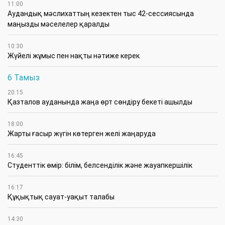
11:00
Аудандық мәслихаттың кезектен тыс 42-сессиясында
маңызды мәселелер қаралды
10:30
Жүйелі жұмыс пен нақты нәтиже керек
6 Тамыз
20:15
Қазталов ауданында жаңа өрт сөндіру бекеті ашылды
18:00
Жарты ғасыр жүгін көтерген желі жаңаруда
16:45
Студенттік өмір: білім, белсенділік және жауапкершілік
16:17
Құқықтық сауат-уақыт талабы
14:30