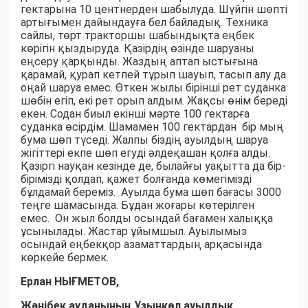
гектарына 10 центнерден шабылуда. Шүйгін шөпті
артығымен дайындауға бел байладық. Техника
сайлы, төрт тракторшы шабындықта еңбек
көрігін қыздыруда. Қазірдің өзінде шаруаны
еңсеру қарқынды. Жаздың аптап ыстығына
қарамай, қурап кетпей тұрып шауып, тасып алу да
оңай шаруа емес. Өткен жылы бірінші рет суданка
шөбін егіп, екі рет орып алдым. Жақсы өнім береді
екен. Содан биыл екінші мәрте 100 гектарға
суданка өсірдім. Шамамен 100 гектардан бір мың
бума шөп түседі. Жалпы біздің ауылдың шаруа
жігіттері екпе шөп егуді әлдеқашан қолға алды.
Қазіргі науқан кезінде де, былайғы уақытта да бір-
бірімізді қолдап, қажет болғанда көмегімізді
бұлдамай береміз. Ауылда бума шөп бағасы 3000
теңге шамасында. Бұдан жоғары көтерілген
емес. Он жыл болды осындай бағамен халыққа
ұсынылады. Жастар ұйымшыл. Ауылымыз
осындай еңбекқор азаматтардың арқасында
көркейе бермек.
Ерлан НЫҒМЕТОВ,
Жәнібек ауданының Ұзынкөл ауылдық