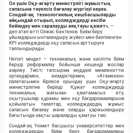
Ол үшін Оқу-ағарту министрлігі жұмыстың
сапасына тәуелсіз бағалау жүргізуі керек.
Сондай-ақ технологиялық көшбасшыларды
айқындай отырып, колледждерді кәсіби
бейімдеу мен саралауды аяқтауы қажет»
, —
деп атап өтті Олжас Бектенов. Білім беру
ұйымдарын ынталандыру жүйесі мен белгіленген
KPI колледждерді оқу сапасын арттыруға
талпындырады.
Негізгі міндет – техникалық және кәсіптік білім
беруді реформалау бойынша кешенді жоспар
әзірлеу. Тиісті тапсырма мүдделі мемлекеттік
органдармен, әкімдіктермен, «Атамекен»
палатасымен бірлесе орындау үшін Оқу-ағарту
министрлігіне берілді. Құжат колледждерді
техникалық жағынан қамтамасыз ету,
оқытушылар құрамы мен оқу бағдарламаларына
қойылатын талаптар, колледждердің жұмыс
сапасын бағалау және оларды қаржыландыру
бағытында нақты шараларды қамтуы тиіс.
Сондай-ақ Үкімет басшысы университеттер мен
колледждердің білім беру бағдарламалары