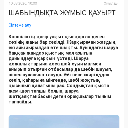
10.08.2026, 10:00
Оқылды:
ШАБЫНДЫҚТА ЖҰМЫС ҚАУЫРТ
Сілтеме алу
Көпшіліктің қазір уақыт қысқарған деген
сөзінің жаны бар секілді. Жарқыраған жаздың
екі айы зырылдап өте шықты. Ауылдағы шаруа
баққан жандар қыстық мал азығын
дайындауға қарқын үстеді. Шаруа
қожалықтарына қоса шай-суын малмен
айырып отырған отбасылар да шөбін шауып,
пішен ауласына тасуда. Әйтпесе «кәрі құда»
келіп, қаһарына мінгенде, шөбі жоқтың
қысылып қалатыны рас. Сондықтан қыста
жем-шөп тапшы болып, шаруа
шатқаяқтанбасын деген орақшылар тыным
таппайды.