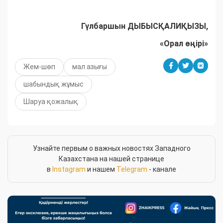
Гүлбаршын ДЫБЫСҚАЛИҚЫЗЫ,
«Орал өңірі»
Жем-шөп
мал азығы
шабындық жұмыс
Шаруа қожалық
Узнайте первым о важных новостях Западного
Казахстана на нашей странице
в
Instagram
и нашем
Telegram
- канале