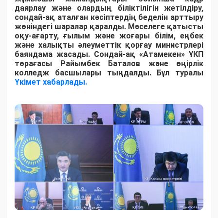
даярлау және олардың біліктілігін жетілдіру,
сондай-ақ аталған кәсіптердің беделін арттыру
жөніндегі шаралар қаралды. Мәселеге қатысты
оқу-ағарту, ғылым және жоғары білім, еңбек
және халықты әлеуметтік қорғау министрлері
баяндама жасады. Сондай-ақ «Атамекен» ҰКП
төрағасы Райымбек Баталов және өңірлік
колледж басшылары тыңдалды. Бұл туралы
Үкімет хабарлады.