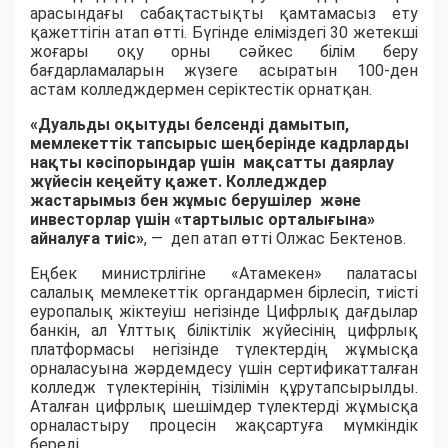
арасындағы сабақтастықты қамтамасыз ету
қажеттігін атап өтті. Бүгінде еліміздегі 30 жетекші
жоғары оқу орны сәйкес білім беру
бағдарламаларын жүзеге асыратын 100-ден
астам колледждермен серіктестік орнатқан.
«Дуальды оқытуды белсенді дамытып,
мемлекеттік тапсырыс шеңберінде кадрларды
нақты кәсіпорындар үшін мақсатты даярлау
жүйесін кеңейту қажет. Колледждер
жастарымыз бен жұмыс берушілер және
инвесторлар үшін «тартылыс орталығына»
айналуға тиіс»
, — деп атап өтті Олжас Бектенов.
Еңбек министрлігіне «Атамекен» палатасы
салалық мемлекеттік органдармен бірлесіп, тиісті
еуропалық жіктеуіш негізінде Цифрлық дағдылар
банкін, ал Ұлттық біліктілік жүйесінің цифрлық
платформасы негізінде түлектердің жұмысқа
орналасуына жәрдемдесу үшін сертификатталған
колледж түлектерінің тізілімін құрутапсырылды.
Аталған цифрлық шешімдер түлектерді жұмысқа
орналастыру процесін жақсартуға мүмкіндік
береді.