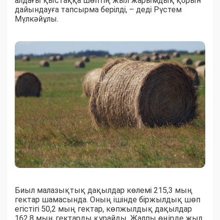
алдағы қыстаққа шөптің жыл жарымдық қорын
дайындауға тапсырма берілді, – деді Рүстем
Мүлкәйұлы.
Биыл малазықтық дақылдар көлемі 215,3 мың
гектар шамасында. Оның ішінде біржылдық шөп
егістігі 50,2 мың гектар, көпжылдық дақылдар
162,8 мың гектарды құрайды. Жалпы өңірде жыл