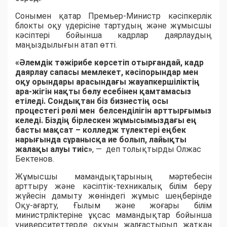
Сонымен қатар Премьер-Министр кәсіпкерлік
блокты оқу үдерісіне тартудың және жұмысшы
кәсіптері бойынша кадрлар даярлаудың
маңыздылығын атап өтті.
«Әлемдік тәжірибе көрсетіп отырғандай, кадр
даярлау сапасы мемлекет, кәсіпорындар мен
оқу орындары арасындағы жауапкершіліктің
ара-жігін нақты бөлу есебінен қамтамасыз
етіледі. Сондықтан біз бизнестің осы
процестегі рөлі мен белсенділігін арттырғымыз
келеді. Біздің бірлескен жұмысымыздағы ең
басты мақсат – колледж түлектері еңбек
нарығында сұранысқа ие болып, лайықты
жалақы алуы тиіс»
, — деп толықтырды Олжас
Бектенов.
Жұмысшы мамандықтарының мәртебесін
арттыру және кәсіптік-техникалық білім беру
жүйесін дамыту жөніндегі жұмыс шеңберінде
Оқу-ағарту, Ғылым және жоғары білім
министрліктеріне ұқсас мамандықтар бойынша
университеттерде оқуын жалғастырып жатқан