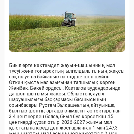
Биыл ерте көктемдегі жауын-шашынның мол
түсуі және топырақтың ылғалдылығының жақсы
сақталуына байланысты өңірде шөп шүйгін.
Өткен қыста мал азығынан тапшылық көрген
Жәнібек, Бөкей ордасы, Казталов аудандарында
да шөп шығымы жақсы. Облыстық ауыл
шаруашылығы басқармасы басшысының
орынбасары Рүстем Зұлқашевтың айтуынша,
былтыр шөптің орташа өнімділігі әр гектарынан
3,4 центнерден болса, биыл бұл көрсеткіш 4,5
центнерді құрап отыр. 2026-2027 жылғы мал
қыстағына кіреді деп жоспарланған 1 млн 247,3
мың шартты мал басына шөп қажеттілігі 2 млн