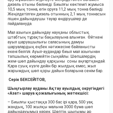
дизель отыны бөлінеді. Биылғы көктемгі жұмыса
10,5 мың тонна, егін оруға 11,2 мың тонна бөлінді.
Жеңілдетілген дизель отынның 2,1 мың тоннасын
пішен дайындаушы тауар өндірушілер де
пайдалануда.
Мал азығын дайындау науқаны облыстық
штабтың тұрақты бақылауына алынған. Өйткені
ауыл шаруашылығы саласының дамуы
шаруалардың еңбек нәтижесіне байланысты
екені белгілі. Ауыл-аудандар биыл мал азығынан
тапшылық көрмейтін сыңайлы. Шөпшілердің
жем-шөп дайындау қарқыны соны аңғартқандай.
Қара суық күзге дейін бір жылдық емес, жыл
жарымдық шөп қоры дайын боларына сенім бар.
Серік БЕКСЕЙІТОВ,
Шыңғырлау ауданы Ақтау ауылдық округіндегі
«Азат» шаруа қожалығының жетекшісі:
– Биылғы қыстаққа 300 бас ірі қара, 500 уақ
жандық, 100 жылқы малына 3000 бума шөп
дайындауымыз керек. Шөптің шығымы әр