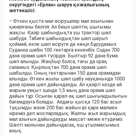
округіндегі «Ерлан» шаруа қожалығының
жетекшісі:
– Өткен қыста мал өсірушілер мал азығынан
қиналғаны белгілі. Ал биыл шөптің шығымы
жақсы. Қазір шабындықта үш трактор шөп
шабуда. Табиғи шабындықтан шөп шауып
қоймай, екпе шөп өсіруге де көңіл бұрудамыз.
Суданка шөбін 100 гектарға еккенбіз. Содан 700
дана орама шөп түсірдік. Былтыр 92 дана бума
шөп алынды. Жаңбыр болса, тағы да орақ
саламыз. Қырлықтан 700 дана орама шөп
шабылды. Оның гектарынан 150 дана орамадан
алынды. Өткен жылы шөп шабу науқанында 1000
дана орама шөп дайындалды. Ал қазіргі кезде ай
жарым уақыт ішінде 1,5 мың дана орама шөп
дайын тұр. Осыған қарап-ақ шөп шығымдылығын
бағамдауға болады. Алдағы қысқа 120 бас асыл
тұқымды және 200 бас жайын ірі қара малмен
кіреміз деп жоспарладық. Жалпы жыл жарымдық
мал азығын дайындауды мақсат-меже етудеміз.
Шөпті молынан дайындасақ, еш ұтылмасымыз
анық.