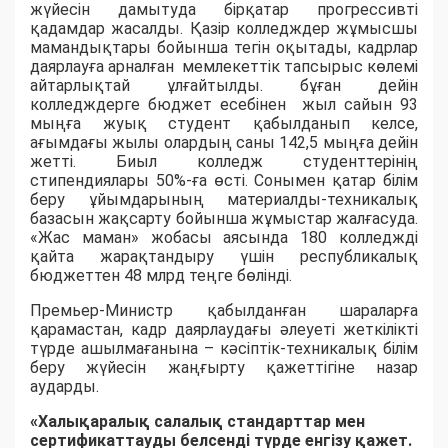
жүйесін дамытуда бірқатар прогрессивті
қадамдар жасалды. Қазір колледждер жұмысшы
мамандықтары бойынша тегін оқытады, кадрлар
даярлауға арналған мемлекеттік тапсырыс көлемі
айтарлықтай ұлғайтылды. бұған дейін
колледждерге бюджет есебінен жыл сайын 93
мыңға жуық студент қабылданып келсе,
ағымдағы жылы олардың саны 142,5 мыңға дейін
жетті. Биыл колледж студенттерінің
стипендиялары 50%-ға өсті. Сонымен қатар білім
беру ұйымдарының материалды-техникалық
базасын жақсарту бойынша жұмыстар жалғасуда.
«Жас маман» жобасы аясында 180 колледжді
қайта жарақтандыру үшін республикалық
бюджеттен 48 млрд теңге бөлінді.
Премьер-Министр қабылданған шараларға
қарамастан, кадр даярлаудағы әлеуеті жеткілікті
түрде ашылмағанына – кәсіптік-техникалық білім
беру жүйесін жаңғырту қажеттігіне назар
аударды.
«Халықаралық салалық стандарттар мен
сертификаттауды белсенді түрде енгізу қажет.