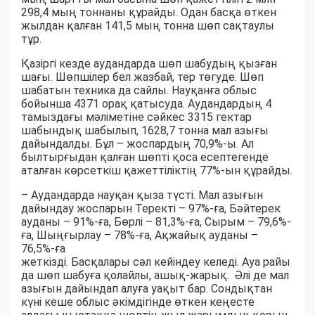
298,4 мың тоннаны құрайды. Одан басқа өткен
жылдан қалған 141,5 мың тонна шөп сақтаулы
тұр.
Қазіргі кезде аудандарда шөп шабудың қызған
шағы. Шөпшілер бел жазбай, тер төгуде. Шөп
шабатын техника да сайлы. Науқанға облыс
бойынша 4371 орақ қатысуда. Аудандардың 4
тамыздағы мәліметіне сәйкес 3315 гектар
шабындық шабылып, 1628,7 тонна мал азығы
дайындалды. Бұл – жоспардың 70,9%-ы. Ал
былтырғыдан қалған шөпті қоса есептегенде
аталған көрсеткіш қажеттіліктің 77%-ын құрайды.
– Аудандарда науқан қыза түсті. Мал азығын
дайындау жоспарын Теректі – 97%-ға, Бәйтерек
ауданы – 91%-ға, Бөрлі – 81,3%-ға, Сырым – 79,6%-
ға, Шыңғырлау – 78%-ға, Ақжайық ауданы –
76,5%-ға
жеткізді. Басқалары сәл кейіндеу келеді. Ауа райы
да шөп шабуға қолайлы, ашық-жарық. Әлі де мал
азығын дайындап алуға уақыт бар. Сондықтан
күні кеше облыс әкімдігінде өткен кеңесте