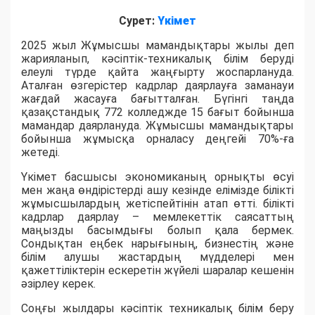
Сурет:
Үкімет
2025 жыл Жұмысшы мамандықтары жылы деп
жарияланып, кәсіптік-техникалық білім беруді
елеулі түрде қайта жаңғырту жоспарлануда.
Аталған өзгерістер кадрлар даярлауға заманауи
жағдай жасауға бағытталған. Бүгінгі таңда
қазақстандық 772 колледжде 15 бағыт бойынша
мамандар даярлануда. Жұмысшы мамандықтары
бойынша жұмысқа орналасу деңгейі 70%-ға
жетеді.
Үкімет басшысы экономиканың орнықты өсуі
мен жаңа өндірістерді ашу кезінде елімізде білікті
жұмысшылардың жетіспейтінін атап өтті. білікті
кадрлар даярлау – мемлекеттік саясаттың
маңызды басымдығы болып қала бермек.
Сондықтан еңбек нарығының, бизнестің және
білім алушы жастардың мүдделері мен
қажеттіліктерін ескеретін жүйелі шаралар кешенін
әзірлеу керек.
Соңғы жылдары кәсіптік техникалық білім беру