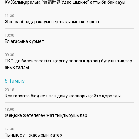
XV Халықаралық “舞蹈世界 Удао шыжие” атты би байқауы
11:30
Жас сарбаздар жауынгерлік қызметке кірісті
10:30
Ел ағасына құрмет
09:30
БҚО-да бәсекелестікті қорғау саласында заң бұзушылықтар
анықталды
5 Тамыз
23:18
Қазталовта бюджет пен даму жоспары қайта қаралды
18:00
Жеңіске жетелеген жаттықтырушылар
17:30
Тынық су – жасырын қатер