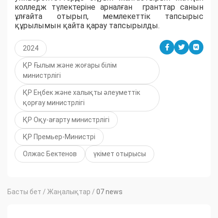
колледж түлектеріне арналған гранттар санын
ұлғайта отырып, мемлекеттік тапсырыс
құрылымын қайта қарау тапсырылды.
2024
ҚР Ғылым және жоғары білім
министрлігі
ҚР Еңбек және халықты әлеуметтік
қорғау министрлігі
ҚР Оқу-ағарту министрлігі
ҚР Премьер-Министрі
Олжас Бектенов
үкімет отырысы
Басты бет
/
Жаңалықтар
/
07 news