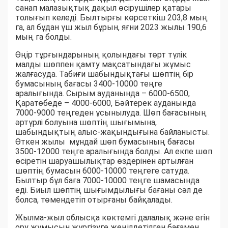
санап малазықтық дақыл өсірушілер қатары
толығып келеді. Былтырғы көрсеткіш 203,8 мың
га, ал бұдан үш жыл бұрын, яғни 2023 жылы 190,6
мың га болды.
Өңір тұрғындарының қолындағы төрт түлік
малды шөппен қамту мақсатындағы жұмыс
жалғасуда. Табиғи шабындықтағы шөптің бір
бумасының бағасы 3400-10000 теңге
аралығында. Сырым ауданында – 6000-6500,
Қаратөбеде – 4000-6000, Бәйтерек ауданында
7000-9000 теңгеден ұсынылуда. Шөп бағасының
әртүрлі болуына шөптің шығымына,
шабындықтың алыс-жақындығына байланысты.
Өткен жылы мұндай шөп бумасының бағасы
3500-12000 теңге аралығында болды. Ал екпе шөп
өсіретін шаруашылықтар өздерінен артылған
шөптің бумасын 6000-10000 теңгеге сатуда.
Былтыр бұл баға 7000-10000 теңге шамасында
еді. Биыл шөптің шығымдылығы бағаны сәл де
болса, төмендетіп отырғаны байқалады.
Жылма-жыл облысқа көктемгі далалық және егін
ору жұмысын жүргізуге жеңілдетілген бағамен