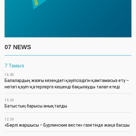
07 NEWS
7 Тамыз
16:45
Балалардың жазғы кезеңдегі қауіпсіздігін қамтамасыз ету –
негізгі қауіп-қатерлерге кешенді бақылауды талап етеді
15:30
Батыстың барысы анықталды
12:30
«Бөрлі жаршысы – Бурлинские вести» газетінде жаңа басшы