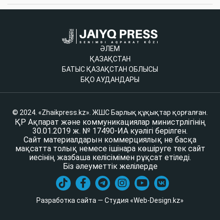
ӘЛЕМ
ҚАЗАҚСТАН
БАТЫС ҚАЗАҚСТАН ОБЛЫСЫ
БҚО АУДАНДАРЫ
© 2024. «Zhaikpress.kz». ЖШС Барлық құқықтар қорғалған.
ҚР Ақпарат және коммуникациялар министрлігінің
30.01.2019 ж. № 17490-ИА куәлігі берілген.
Сайт материалдарын коммерциялық не басқа
мақсатта толық немесе ішінара көшіруге тек сайт
иесінің жазбаша келісімімен рұқсат етіледі.
Біз әлеуметтік желілерде
Разработка сайта — Студия «Web-Design.kz»