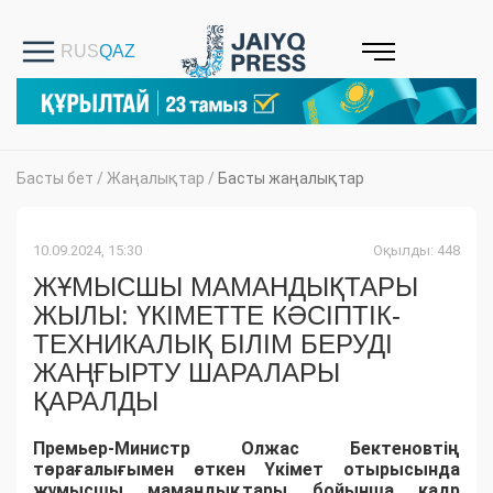
Басты бет
/
Жаңалықтар
/
Басты жаңалықтар
10.09.2024, 15:30
Оқылды: 448
ЖҰМЫСШЫ МАМАНДЫҚТАРЫ
ЖЫЛЫ: ҮКІМЕТТЕ КӘСІПТІК-
ТЕХНИКАЛЫҚ БІЛІМ БЕРУДІ
ЖАҢҒЫРТУ ШАРАЛАРЫ
ҚАРАЛДЫ
Премьер-Министр Олжас Бектеновтің
төрағалығымен өткен Үкімет отырысында
жұмысшы мамандықтары бойынша кадр