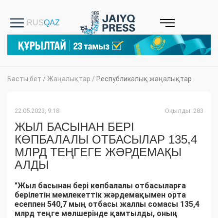
Басты бет
/
Жаңалықтар
/
Республикалық жаңалықтар
22.05.2023, 9:18
Оқылды: 283
ЖЫЛ БАСЫНАН БЕРІ
КӨПБАЛАЛЫ ОТБАСЫЛАР 135,4
МЛРД ТЕҢГЕГЕ ЖӘРДЕМАҚЫ
АЛДЫ
"Жыл басынан бері көпбалалы отбасыларға
берілетін мемлекеттік жәрдемақымен орта
есеппен 540,7 мың отбасы жалпы сомасы 135,4
млрд теңге мөлшерінде қамтылды, оның