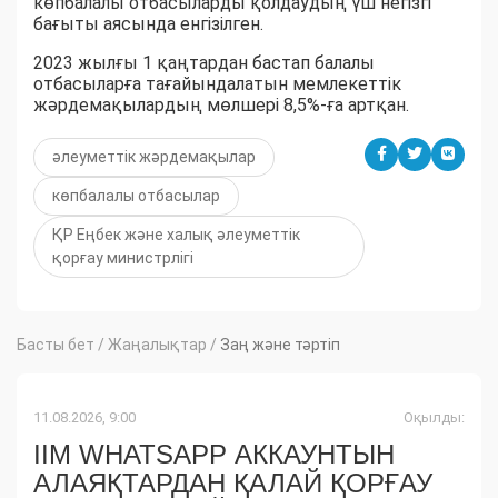
көпбалалы отбасыларды қолдаудың үш негізгі
бағыты аясында енгізілген.
2023 жылғы 1 қаңтардан бастап балалы
отбасыларға тағайындалатын мемлекеттік
жәрдемақылардың мөлшері 8,5%-ға артқан.
әлеуметтік жәрдемақылар
көпбалалы отбасылар
ҚР Еңбек және халық әлеуметтік
қорғау министрлігі
Басты бет
/
Жаңалықтар
/
Заң және тәртіп
11.08.2026, 9:00
Оқылды:
ІІМ WHATSAPP АККАУНТЫН
АЛАЯҚТАРДАН ҚАЛАЙ ҚОРҒАУ