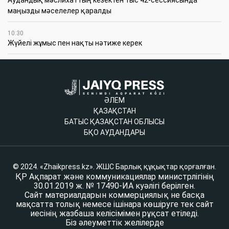
маңызды мәселелер қаралды
10:30
Жүйелі жұмыс пен нақты нәтиже керек
ӘЛЕМ
ҚАЗАҚСТАН
БАТЫС ҚАЗАҚСТАН ОБЛЫСЫ
БҚО АУДАНДАРЫ
© 2024. «Zhaikpress.kz». ЖШС Барлық құқықтар қорғалған.
ҚР Ақпарат және коммуникациялар министрлігінің
30.01.2019 ж. № 17490-ИА куәлігі берілген.
Сайт материалдарын коммерциялық не басқа
мақсатта толық немесе ішінара көшіруге тек сайт
иесінің жазбаша келісімімен рұқсат етіледі.
Біз әлеуметтік желілерде