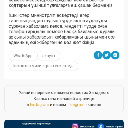
кодтарын үшінші тұлғаларға ешқашан бермеңіз.
Ішкі істер министрлігі ескертеді: егер
танысыңыздан шұғыл түрде ақша аударуды
сұраған хабарлама келсе, міндетті түрде оған
телефон арқылы немесе басқа байланыс құралы
арқылы хабарласып, хабарламаны шынымен сол
адамның өзі жібергеніне көз жеткізіңіз.
WhatsApp
акаунт
Ішкі істер министрлігі ескертеді
Узнайте первым о важных новостях Западного
Казахстана на нашей странице
в
Instagram
и нашем
Telegram
- канале