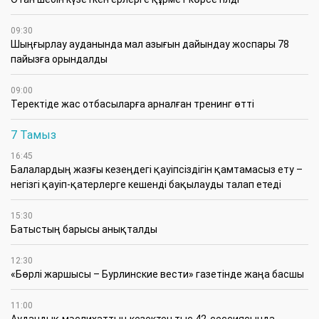
09:30
​Шыңғырлау ауданында мал азығын дайындау жоспары 78
пайызға орындалды
09:00
​Теректіде жас отбасыларға арналған тренинг өтті
7 Тамыз
16:45
Балалардың жазғы кезеңдегі қауіпсіздігін қамтамасыз ету –
негізгі қауіп-қатерлерге кешенді бақылауды талап етеді
15:30
Батыстың барысы анықталды
12:30
«Бөрлі жаршысы – Бурлинские вести» газетінде жаңа басшы
11:00
Аудандық мәслихаттың кезектен тыс 42-сессиясында