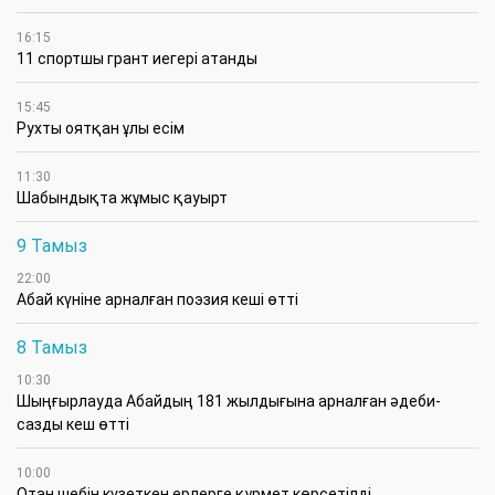
16:15
11 спортшы грант иегері атанды
15:45
Рухты оятқан ұлы есім
11:30
Шабындықта жұмыс қауырт
9 Тамыз
22:00
Абай күніне арналған поэзия кеші өтті
8 Тамыз
10:30
Шыңғырлауда Абайдың 181 жылдығына арналған әдеби-
сазды кеш өтті
10:00
Отан шебін күзеткен ерлерге құрмет көрсетілді