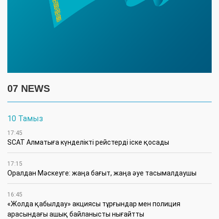
07 NEWS
10 Тамыз
17:45
SCAT Алматыға күнделікті рейстерді іске қосады
17:15
Оралдан Мәскеуге: жаңа бағыт, жаңа әуе тасымалдаушы
16:45
«Жолда қабылдау» акциясы тұрғындар мен полиция
арасындағы ашық байланысты нығайтты