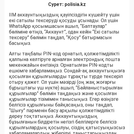
Сурет: polisia.kz
ІІМ аккаунтыңыздың қауіпсіздігін күшейту үшін
екі сатылы тексеруді қосуды ұсынады. Ол үшін
WhatsApp қосымшасын ашып, “Баптаулар”
бөліміне өтіңіз, “Аккаунт”, одан кейін “Екі сатылы
тексеру” бөлімін таңдап, “Қосу” батырмасын
басыңыз.
Алты таңбалы PIN-код орнатып, қолжетімділікті
қалпына келтіруге арналған электрондық пошта
мекенжайын енгізіңіз. Орнатылған PIN-кодты
ешкімге хабарламаңыз. Сондай-ақ аккаунтыңызға
қосылған құрылғыларды тұрақты түрде тексеріп
отыру қажет. Ол үшін мәзірді (оң жақ жоғарғы
бұрыштағы үш нүкте) ашып, “Байланыстырылған
құрылғылар” бөлімін таңдаңыз және қосылған
құрылғылар тізімімен танысыңыз. Егер өзіңізге
белгісіз құрылғыны байқасаңыз, оны таңдап,
“Шығу” пәрменін басу арқылы қолжетімділікті
дереу тоқтатыңыз. Аккаунтыңыздың
бұзылғанын білдіретін негізгі белгілерге белгісіз
құрылғылардың қосылуы, сіздің қатысуыңызсыз
хабарламалардың жіберілуі, таныстарыңыздан