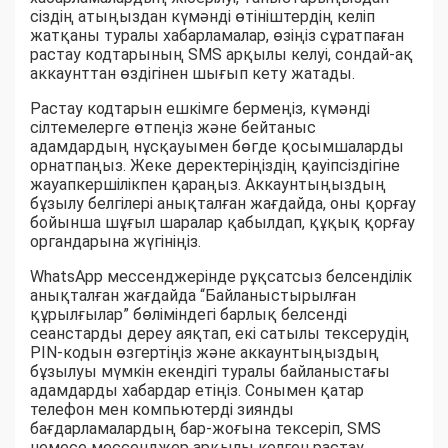
сіздің атыңыздан күмәнді өтініштердің келіп
жатқаны туралы хабарламалар, өзіңіз сұратпаған
растау кодтарының SMS арқылы келуі, сондай-ақ
аккаунттан өздігінен шығып кету жатады.
Растау кодтарын ешкімге бермеңіз, күмәнді
сілтемелерге өтпеңіз және бейтаныс
адамдардың нұсқауымен бөгде қосымшаларды
орнатпаңыз. Жеке деректеріңіздің қауіпсіздігіне
жауапкершілікпен қараңыз. Аккаунтыңыздың
бұзылу белгілері анықталған жағдайда, оны қорғау
бойынша шұғыл шаралар қабылдап, құқық қорғау
органдарына жүгініңіз.
WhatsApp мессенджерінде рұқсатсыз белсенділік
анықталған жағдайда “Байланыстырылған
құрылғылар” бөліміндегі барлық белсенді
сеанстарды дереу аяқтап, екі сатылы тексерудің
PIN-кодын өзгертіңіз және аккаунтыңыздың
бұзылуы мүмкін екендігі туралы байланыстағы
адамдарды хабардар етіңіз. Сонымен қатар
телефон мен компьютерді зиянды
бағдарламалардың бар-жоғына тексеріп, SMS
немесе мессенджер арқылы келген растау