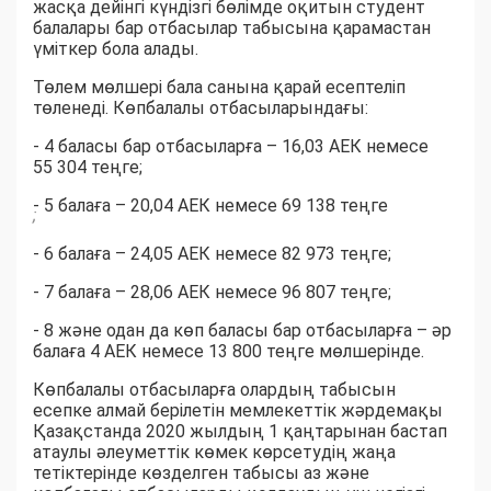
жасқа дейінгі күндізгі бөлімде оқитын студент
балалары бар отбасылар табысына қарамастан
үміткер бола алады.
Төлем мөлшері бала санына қарай есептеліп
төленеді. Көпбалалы отбасыларындағы:
- 4 баласы бар отбасыларға – 16,03 АЕК немесе
55 304 теңге;
- 5 балаға – 20,04 АЕК немесе 69 138 теңге
;
- 6 балаға – 24,05 АЕК немесе 82 973 теңге;
- 7 балаға – 28,06 АЕК немесе 96 807 теңге;
- 8 және одан да көп баласы бар отбасыларға – әр
балаға 4 АЕК немесе 13 800 теңге мөлшерінде.
Көпбалалы отбасыларға олардың табысын
есепке алмай берілетін мемлекеттік жәрдемақы
Қазақстанда 2020 жылдың 1 қаңтарынан бастап
атаулы әлеуметтік көмек көрсетудің жаңа
тетіктерінде көзделген табысы аз және