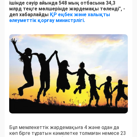
ішінде сәуір айында 548 мың отбасына 34,3
млрд теңге мөлшерінде жәрдемақы төленді", -
деп хабарлайды
ҚР еңбек және халықты
әлеуметтік қорғау министрлігі.
Бұл мемлекеттік жәрдемақыға 4 және одан да
көп бірге тұратын кәмелетке толмаған немесе 23