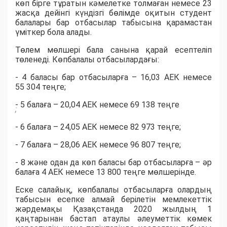
көп бірге тұратын кәмелетке толмаған немесе 23
жасқа дейінгі күндізгі бөлімде оқитын студент
балалары бар отбасылар табысына қарамастан
үміткер бола алады.
Төлем мөлшері бала санына қарай есептеліп
төленеді. Көпбалалы отбасылардағы:
- 4 баласы бар отбасыларға – 16,03 АЕК немесе
55 304 теңге;
- 5 балаға – 20,04 АЕК немесе 69 138 теңге
;
- 6 балаға – 24,05 АЕК немесе 82 973 теңге;
- 7 балаға – 28,06 АЕК немесе 96 807 теңге;
- 8 және одан да көп баласы бар отбасыларға – әр
балаға 4 АЕК немесе 13 800 теңге мөлшерінде.
Еске салайық, көпбалалы отбасыларға олардың
табысын есепке алмай берілетін мемлекеттік
жәрдемақы Қазақстанда 2020 жылдың 1
қаңтарынан бастап атаулы әлеуметтік көмек