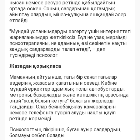
нысан немесе ресурс ретінде қабылдайтын
ортада өскен. Соның салдарынан қоғамдық
айыптау олардың мінез-құлқына ешқандай әсер
етпейді.
"Мұндай ұстанымдарды өзгерту үшін интернеттегі
жарияланымдар жеткіліксіз. Бұл не ұзақ мерзімді
психотерапияны, не адамның өзі сезінетін нақты
заңдық салдарларды талап етеді", – деп
түсіндіреді психолог.
Жазадан қорықпаса
Маманның айтуынша, тағы бір санаттағылар
өздерінің жазасыз қалатынын сезеді. Көбіне
мұндай еркектер адам лық толы автобустарды,
метроны, базарларды және көпшіліктің арасында
оңай "жоқ болып кетуге" болатын жерлерді
таңдайды. Олар бейнебақылау камераларын
немесе телефонға түсіріп алуды нақты қауіп
ретінде көрмейді.
Психологтың пікірінше, бұған ауыр салдардың
болмауы себеп болады.