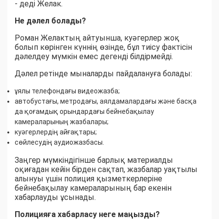
- деді Желак.
Не дәлел болады?
Роман Желактың айтуынша, куәгерлер жоқ
болып көрінген күннің өзінде, бұл тиісу фактісін
дәлелдеу мүмкін емес дегенді білдірмейді.
Дәлел ретінде мыналарды пайдалануға болады:
ұялы телефондағы видеожазба;
автобустағы, метродағы, аялдамалардағы және басқа
да қоғамдық орындардағы бейнебақылау
камераларының жазбалары;
куәгерлердің айғақтары;
сөйлесудің аудиожазбасы.
Заңгер мүмкіндігінше барлық материалды
оқиғадан кейін бірден сақтап, жазбалар уақтылы
алынуы үшін полиция қызметкерлеріне
бейнебақылау камераларының бар екенін
хабарлауды ұсынады.
Полицияға хабарласу неге маңызды?