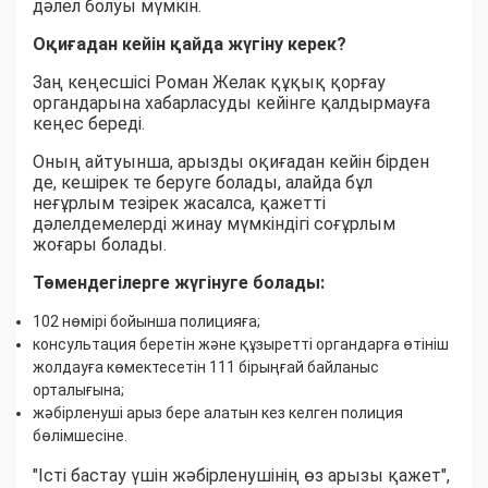
дәлел болуы мүмкін.
Оқиғадан кейін қайда жүгіну керек?
Заң кеңесшісі Роман Желак құқық қорғау
органдарына хабарласуды кейінге қалдырмауға
кеңес береді.
Оның айтуынша, арызды оқиғадан кейін бірден
де, кешірек те беруге болады, алайда бұл
неғұрлым тезірек жасалса, қажетті
дәлелдемелерді жинау мүмкіндігі соғұрлым
жоғары болады.
Төмендегілерге жүгінуге болады:
102 нөмірі бойынша полицияға;
консультация беретін және құзыретті органдарға өтініш
жолдауға көмектесетін 111 бірыңғай байланыс
орталығына;
жәбірленуші арыз бере алатын кез келген полиция
бөлімшесіне.
"Істі бастау үшін жәбірленушінің өз арызы қажет",