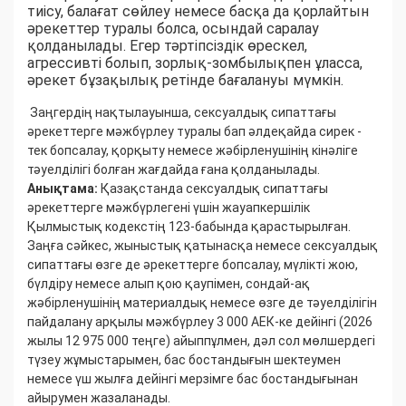
тиісу, балағат сөйлеу немесе басқа да қорлайтын
әрекеттер туралы болса, осындай саралау
қолданылады. Егер тәртіпсіздік өрескел,
агрессивті болып, зорлық-зомбылықпен ұласса,
әрекет бұзақылық ретінде бағалануы мүмкін.
Заңгердің нақтылауынша, сексуалдық сипаттағы
әрекеттерге мәжбүрлеу туралы бап әлдеқайда сирек -
тек бопсалау, қорқыту немесе жәбірленушінің кінәліге
тәуелділігі болған жағдайда ғана қолданылады.
Анықтама:
Қазақстанда сексуалдық сипаттағы
әрекеттерге мәжбүрлегені үшін жауапкершілік
Қылмыстық кодекстің 123-бабында қарастырылған.
Заңға сәйкес, жыныстық қатынасқа немесе сексуалдық
сипаттағы өзге де әрекеттерге бопсалау, мүлікті жою,
бүлдіру немесе алып қою қаупімен, сондай-ақ
жәбірленушінің материалдық немесе өзге де тәуелділігін
пайдалану арқылы мәжбүрлеу 3 000 АЕК-ке дейінгі (2026
жылы 12 975 000 теңге) айыппұлмен, дәл сол мөлшердегі
түзеу жұмыстарымен, бас бостандығын шектеумен
немесе үш жылға дейінгі мерзімге бас бостандығынан
айырумен жазаланады.