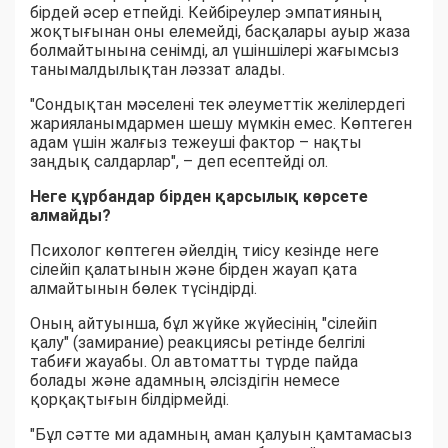
бірдей әсер етпейді. Кейбіреулер эмпатияның
жоқтығынан оны елемейді, басқалары ауыр жаза
болмайтынына сенімді, ал үшіншілері жағымсыз
танымалдылықтан ләззат алады.
"Сондықтан мәселені тек әлеуметтік желілердегі
жарияланымдармен шешу мүмкін емес. Көптеген
адам үшін жалғыз тежеуші фактор – нақты
заңдық салдарлар", – деп есептейді ол.
Неге құрбандар бірден қарсылық көрсете
алмайды?
Психолог көптеген әйелдің тиісу кезінде неге
сілейіп қалатынын және бірден жауап қата
алмайтынын бөлек түсіндірді.
Оның айтуынша, бұл жүйке жүйесінің "сілейіп
қалу" (замирание) реакциясы ретінде белгілі
табиғи жауабы. Ол автоматты түрде пайда
болады және адамның әлсіздігін немесе
қорқақтығын білдірмейді.
"Бұл сәтте ми адамның аман қалуын қамтамасыз