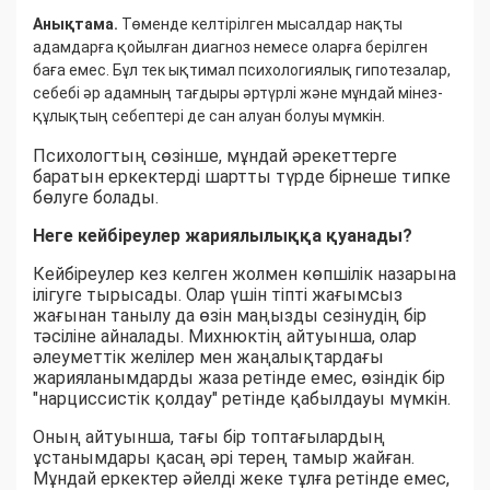
Анықтама.
Төменде келтірілген мысалдар нақты
адамдарға қойылған диагноз немесе оларға берілген
баға емес. Бұл тек ықтимал психологиялық гипотезалар,
себебі әр адамның тағдыры әртүрлі және мұндай мінез-
құлықтың себептері де сан алуан болуы мүмкін.
Психологтың сөзінше, мұндай әрекеттерге
баратын еркектерді шартты түрде бірнеше типке
бөлуге болады.
Неге кейбіреулер жариялылыққа қуанады?
Кейбіреулер кез келген жолмен көпшілік назарына
ілігуге тырысады. Олар үшін тіпті жағымсыз
жағынан танылу да өзін маңызды сезінудің бір
тәсіліне айналады. Михнюктің айтуынша, олар
әлеуметтік желілер мен жаңалықтардағы
жарияланымдарды жаза ретінде емес, өзіндік бір
"нарциссистік қолдау" ретінде қабылдауы мүмкін.
Оның айтуынша, тағы бір топтағылардың
ұстанымдары қасаң әрі терең тамыр жайған.
Мұндай еркектер әйелді жеке тұлға ретінде емес,