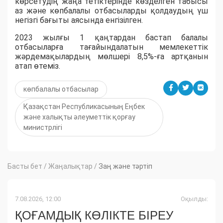
көрсетудің жаңа тетіктерінде көзделген табысы
аз және көпбалалы отбасыларды қолдаудың үш
негізгі бағыты аясында енгізілген.
2023 жылғы 1 қаңтардан бастап балалы
отбасыларға тағайындалатын мемлекеттік
жәрдемақылардың мөлшері 8,5%-ға артқанын
атап өтеміз.
көпбалалы отбасылар
Қазақстан Республикасының Еңбек
және халықты әлеуметтік қорғау
министрлігі
Басты бет
/
Жаңалықтар
/
Заң және тәртіп
7.08.2026, 12:00
Оқылды:
ҚОҒАМДЫҚ КӨЛІКТЕ БІРЕУ