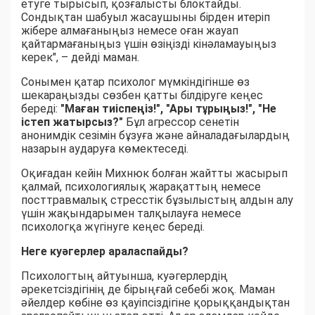
етуге тырысып, қозғалысты блоктайды.
Сондықтан шабуыл жасаушыны бірден итеріп
жібере алмағаныңыз немесе оған жауап
қайтармағаныңыз үшін өзіңізді кінәламауыңыз
керек", – дейді маман.
Сонымен қатар психолог мүмкіндігінше өз
шекараңызды сөзбен қатты білдіруге кеңес
береді:
"Маған тиіспеңіз!", "Ары тұрыңыз!", "Не
істеп жатырсыз?"
Бұл агрессор сенетін
анонимдік сезімін бұзуға және айналадағылардың
назарын аударуға көмектеседі.
Оқиғадан кейін Михнюк болған жайтты жасырып
қалмай, психологиялық жарақаттың немесе
посттравмалық стресстік бұзылыстың алдын алу
үшін жақындарымен талқылауға немесе
психологқа жүгінуге кеңес береді.
Неге куәгерлер араласпайды?
Психологтың айтуынша, куәгерлердің
әрекетсіздігінің де бірыңғай себебі жоқ. Маман
әйелдер көбіне өз қауіпсіздігіне қорыққандықтан