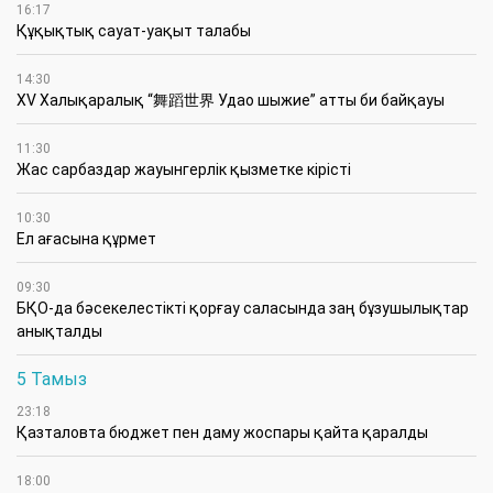
16:17
Құқықтық сауат-уақыт талабы
14:30
XV Халықаралық “舞蹈世界 Удао шыжие” атты би байқауы
11:30
Жас сарбаздар жауынгерлік қызметке кірісті
10:30
Ел ағасына құрмет
09:30
БҚО-да бәсекелестікті қорғау саласында заң бұзушылықтар
анықталды
5 Тамыз
23:18
Қазталовта бюджет пен даму жоспары қайта қаралды
18:00