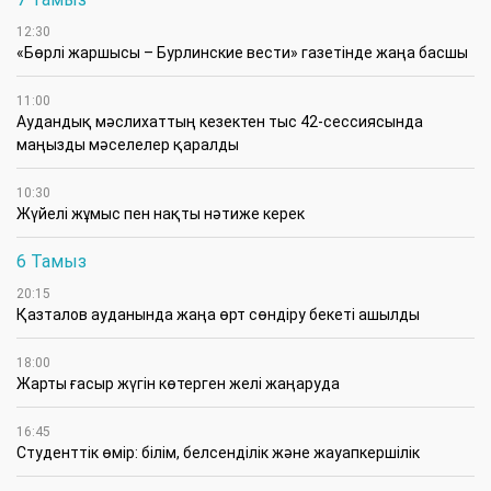
12:30
«Бөрлі жаршысы – Бурлинские вести» газетінде жаңа басшы
11:00
Аудандық мәслихаттың кезектен тыс 42-сессиясында
маңызды мәселелер қаралды
10:30
Жүйелі жұмыс пен нақты нәтиже керек
6 Тамыз
20:15
Қазталов ауданында жаңа өрт сөндіру бекеті ашылды
18:00
Жарты ғасыр жүгін көтерген желі жаңаруда
16:45
Студенттік өмір: білім, белсенділік және жауапкершілік