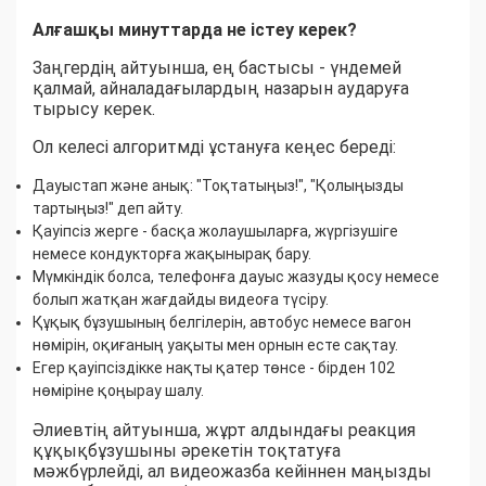
Алғашқы минуттарда не істеу керек?
Заңгердің айтуынша, ең бастысы - үндемей
қалмай, айналадағылардың назарын аударуға
тырысу керек.
Ол келесі алгоритмді ұстануға кеңес береді:
Дауыстап және анық: "Тоқтатыңыз!", "Қолыңызды
тартыңыз!" деп айту.
Қауіпсіз жерге - басқа жолаушыларға, жүргізушіге
немесе кондукторға жақынырақ бару.
Мүмкіндік болса, телефонға дауыс жазуды қосу немесе
болып жатқан жағдайды видеоға түсіру.
Құқық бұзушының белгілерін, автобус немесе вагон
нөмірін, оқиғаның уақыты мен орнын есте сақтау.
Егер қауіпсіздікке нақты қатер төнсе - бірден 102
нөміріне қоңырау шалу.
Әлиевтің айтуынша, жұрт алдындағы реакция
құқықбұзушыны әрекетін тоқтатуға
мәжбүрлейді, ал видеожазба кейіннен маңызды