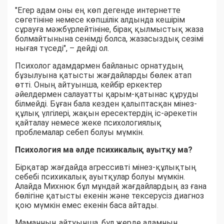
"Егер адам оны ең көп дегенде интернетте
сөгетініне немесе көпшілік алдында кешірім
сұрауға мәжбүрлейтініне, бірақ қылмыстық жаза
болмайтынына сенімді болса, жазасыздық сезімі
нығая түседі", – дейді ол.
Психолог адамдармен байланыс орнатудың
бұзылуына қатысты жағдайларды бөлек атап
өтті. Оның айтуынша, кейбір еркектер
әйелдермен салауатты қарым-қатынас құруды
білмейді. Бұған бала кезден қалыптасқан мінез-
құлық үлгілері, жақын ересектердің іс-әрекетін
қайталау немесе жеке психологиялық
проблемалар себеп болуы мүмкін.
Психология ма әлде психикалық ауытқу ма?
Бірқатар жағдайда агрессивті мінез-құлықтың
себебі психикалық ауытқулар болуы мүмкін.
Алайда Михнюк бұл мұндай жағдайлардың аз ғана
бөлігіне қатысты екенін және тексерусіз диагноз
қою мүмкін емес екенін баса айтады.
Маманның айтуынша, бұл жерде адамның