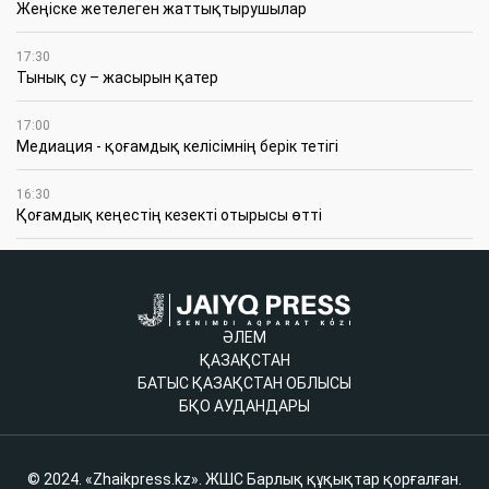
Жеңіске жетелеген жаттықтырушылар
17:30
Тынық су – жасырын қатер
17:00
Медиация - қоғамдық келісімнің берік тетігі
16:30
Қоғамдық кеңестің кезекті отырысы өтті
ӘЛЕМ
ҚАЗАҚСТАН
БАТЫС ҚАЗАҚСТАН ОБЛЫСЫ
БҚО АУДАНДАРЫ
© 2024. «Zhaikpress.kz». ЖШС Барлық құқықтар қорғалған.