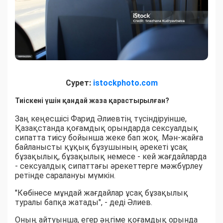
Сурет:
istockphoto.com
Тиіскені үшін қандай жаза қарастырылған?
Заң кеңесшісі Фарид Әлиевтің түсіндіруінше,
Қазақстанда қоғамдық орындарда сексуалдық
сипатта тиісу бойынша жеке бап жоқ. Мән-жайға
байланысты құқық бұзушының әрекеті ұсақ
бұзақылық, бұзақылық немесе - кей жағдайларда
- сексуалдық сипаттағы әрекеттерге мәжбүрлеу
ретінде саралануы мүмкін.
"Көбінесе мұндай жағдайлар ұсақ бұзақылық
туралы бапқа жатады", - деді Әлиев.
Оның айтуынша, егер әңгіме қоғамдық орында