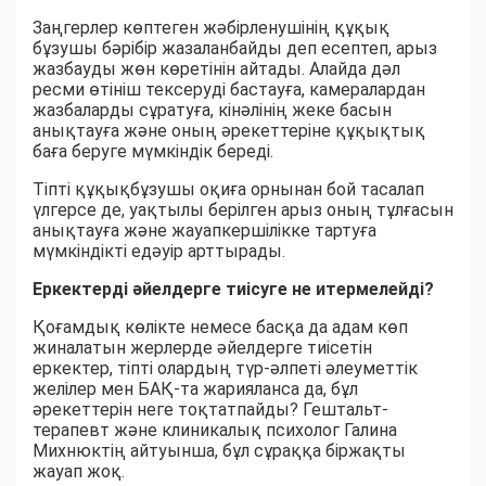
Заңгерлер көптеген жәбірленушінің құқық
бұзушы бәрібір жазаланбайды деп есептеп, арыз
жазбауды жөн көретінін айтады. Алайда дәл
ресми өтініш тексеруді бастауға, камералардан
жазбаларды сұратуға, кінәлінің жеке басын
анықтауға және оның әрекеттеріне құқықтық
баға беруге мүмкіндік береді.
Тіпті құқықбұзушы оқиға орнынан бой тасалап
үлгерсе де, уақтылы берілген арыз оның тұлғасын
анықтауға және жауапкершілікке тартуға
мүмкіндікті едәуір арттырады.
Еркектерді әйелдерге тиісуге не итермелейді?
Қоғамдық көлікте немесе басқа да адам көп
жиналатын жерлерде әйелдерге тиісетін
еркектер, тіпті олардың түр-әлпеті әлеуметтік
желілер мен БАҚ-та жарияланса да, бұл
әрекеттерін неге тоқтатпайды? Гештальт-
терапевт және клиникалық психолог Галина
Михнюктің айтуынша, бұл сұраққа біржақты
жауап жоқ.