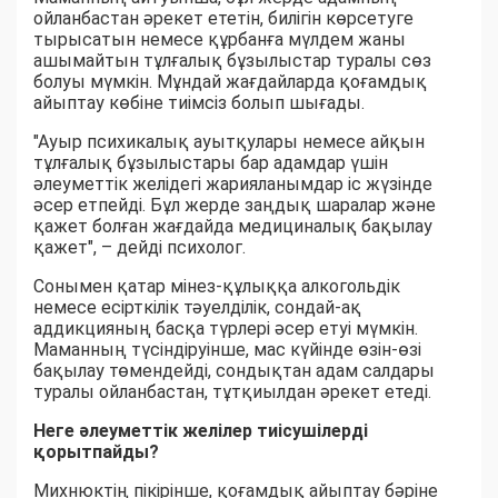
ойланбастан әрекет ететін, билігін көрсетуге
тырысатын немесе құрбанға мүлдем жаны
ашымайтын тұлғалық бұзылыстар туралы сөз
болуы мүмкін. Мұндай жағдайларда қоғамдық
айыптау көбіне тиімсіз болып шығады.
"Ауыр психикалық ауытқулары немесе айқын
тұлғалық бұзылыстары бар адамдар үшін
әлеуметтік желідегі жарияланымдар іс жүзінде
әсер етпейді. Бұл жерде заңдық шаралар және
қажет болған жағдайда медициналық бақылау
қажет", – дейді психолог.
Сонымен қатар мінез-құлыққа алкогольдік
немесе есірткілік тәуелділік, сондай-ақ
аддикцияның басқа түрлері әсер етуі мүмкін.
Маманның түсіндіруінше, мас күйінде өзін-өзі
бақылау төмендейді, сондықтан адам салдары
туралы ойланбастан, тұтқиылдан әрекет етеді.
Неге әлеуметтік желілер тиісушілерді
қорытпайды?
Михнюктің пікірінше, қоғамдық айыптау бәріне