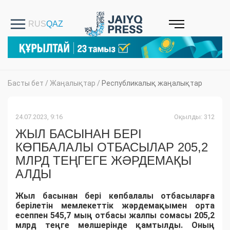
Басты бет
/
Жаңалықтар
/
Республикалық жаңалықтар
24.07.2023, 9:16
Оқылды: 312
ЖЫЛ БАСЫНАН БЕРІ
КӨПБАЛАЛЫ ОТБАСЫЛАР 205,2
МЛРД ТЕҢГЕГЕ ЖӘРДЕМАҚЫ
АЛДЫ
Жыл басынан бері көпбалалы отбасыларға
берілетін мемлекеттік жәрдемақымен орта
есеппен 545,7 мың отбасы жалпы сомасы 205,2
млрд теңге мөлшерінде қамтылды. Оның