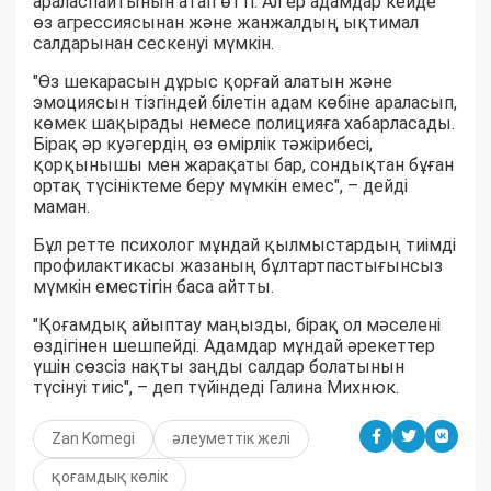
араласпайтынын атап өтті. Ал ер адамдар кейде
өз агрессиясынан және жанжалдың ықтимал
салдарынан сескенуі мүмкін.
"Өз шекарасын дұрыс қорғай алатын және
эмоциясын тізгіндей білетін адам көбіне араласып,
көмек шақырады немесе полицияға хабарласады.
Бірақ әр куәгердің өз өмірлік тәжірибесі,
қорқынышы мен жарақаты бар, сондықтан бұған
ортақ түсініктеме беру мүмкін емес", – дейді
маман.
Бұл ретте психолог мұндай қылмыстардың тиімді
профилактикасы жазаның бұлтартпастығынсыз
мүмкін еместігін баса айтты.
"Қоғамдық айыптау маңызды, бірақ ол мәселені
өздігінен шешпейді. Адамдар мұндай әрекеттер
үшін сөзсіз нақты заңды салдар болатынын
түсінуі тиіс", – деп түйіндеді Галина Михнюк.
Zan Komegi
әлеуметтік желі
қоғамдық көлік