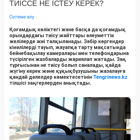
ТИІССЕ НЕ ІСТЕУ КЕРЕК?
Сілтеме алу
Қоғамдық көліктегі және басқа да қоғамдық
орындардағы тиісу жайттары әлеуметтік
желілерде жиі талқыланады. Зәбір көргендер
кінәлілерді тауып, жауапқа тарту мақсатында
бейнебақылау камералары мен телефондарына
түсірілген жазбаларды жариялап жатады. Заң
тұрғысынан не тиісу болып саналады, қайда
жүгіну керек және құқықбұзушыны жазалауға
қандай дәлелдер көмектесетінін
Tengrinews.kz
тілшісі заңгерлерден анықтады.