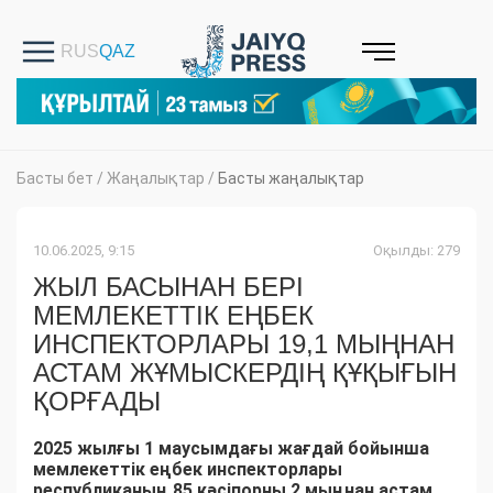
Басты бет
/
Жаңалықтар
/
Басты жаңалықтар
10.06.2025, 9:15
Оқылды: 279
ЖЫЛ БАСЫНАН БЕРІ
МЕМЛЕКЕТТІК ЕҢБЕК
ИНСПЕКТОРЛАРЫ 19,1 МЫҢНАН
АСТАМ ЖҰМЫСКЕРДІҢ ҚҰҚЫҒЫН
ҚОРҒАДЫ
2025 жылғы 1 маусымдағы жағдай бойынша
мемлекеттік еңбек инспекторлары
республиканың 85 кәсіпорны 2 мыңнан астам