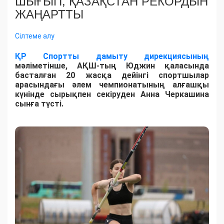
ШЫҒЫП, ҚАЗАҚСТАН РЕКОРДЫН
ЖАҢАРТТЫ
Сілтеме алу
ҚР Спортты дамыту дирекциясының
мәліметінше, АҚШ-тың Юджин қаласында
басталған 20 жасқа дейінгі спортшылар
арасындағы әлем чемпионатының алғашқы
күнінде сырықпен секіруден Анна Черкашина
сынға түсті.