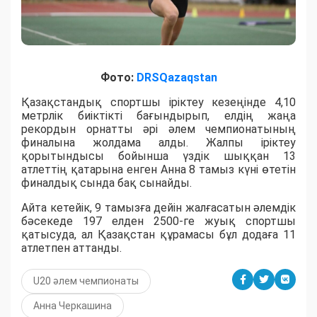
Фото:
DRSQazaqstan
Қазақстандық спортшы іріктеу кезеңінде 4,10
метрлік биіктікті бағындырып, елдің жаңа
рекордын орнатты әрі әлем чемпионатының
финалына жолдама алды. Жалпы іріктеу
қорытындысы бойынша үздік шыққан 13
атлеттің қатарына енген Анна 8 тамыз күні өтетін
финалдық сында бақ сынайды.
Айта кетейік, 9 тамызға дейін жалғасатын әлемдік
бәсекеде 197 елден 2500-ге жуық спортшы
қатысуда, ал Қазақстан құрамасы бұл додаға 11
атлетпен аттанды.
U20 әлем чемпионаты
Анна Черкашина