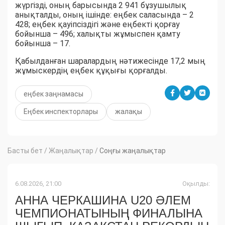
жүргізді, оның барысында 2 941 бұзушылық
анықталды, оның ішінде: еңбек саласында – 2
428; еңбек қауіпсіздігі және еңбекті қорғау
бойынша – 496; халықты жұмыспен қамту
бойынша – 17.
Қабылданған шаралардың нәтижесінде 17,2 мың
жұмыскердің еңбек құқығы қорғалды.
еңбек заңнамасы
Еңбек инспекторлары
жалақы
Басты бет
/
Жаңалықтар
/
Соңғы жаңалықтар
6.08.2026, 21:00
Оқылды:
АННА ЧЕРКАШИНА U20 ӘЛЕМ
ЧЕМПИОНАТЫНЫҢ ФИНАЛЫНА