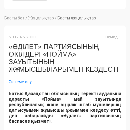
Басты бет
/
Жаңалықтар
/
Басты жаңалықтар
6.08.2026, 20:30
Оқылды:
«ӘДІЛЕТ» ПАРТИЯСЫНЫҢ
ӨКІЛДЕРІ «ПОЙМА»
ЗАУЫТЫНЫҢ
ЖҰМЫСШЫЛАРЫМЕН КЕЗДЕСТІ
Сілтеме алу
Батыс Қазақстан облысының Теректі ауданына
қарасты «Пойма» май зауытында
республикалық және өңірлік штаб мүшелерінің
қатысуымен жұмысшы ұжыммен кездесу өтті,
деп хабарлайды «Әділет» партиясының
баспасөз қызметі.