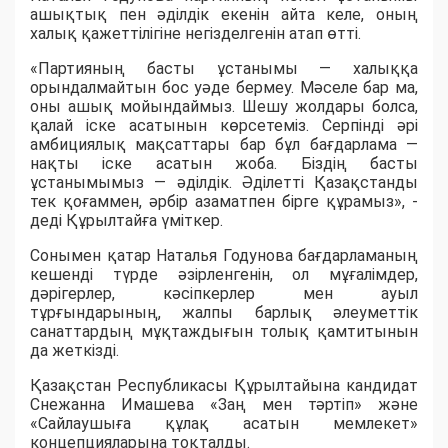
ашықтық пен әділдік екенін айта келе, оның
халық қажеттілігіне негізделгенін атап өтті.
«Партияның басты ұстанымы — халыққа
орындалмайтын бос уәде бермеу. Мәселе бар ма,
оны ашық мойындаймыз. Шешу жолдары болса,
қалай іске асатынын көрсетеміз. Серпінді әрі
амбициялық мақсаттары бар бұл бағдарлама —
нақты іске асатын жоба. Біздің басты
ұстанымымыз — әділдік. Әділетті Қазақстанды
тек қоғаммен, әрбір азаматпен бірге құрамыз», -
деді Құрылтайға үміткер.
Сонымен қатар Наталья Годунова бағдарламаның
кешенді түрде әзірленгенін, ол мұғалімдер,
дәрігерлер, кәсіпкерлер мен ауыл
тұрғындарының, жалпы барлық әлеуметтік
санаттардың мұқтаждығын толық қамтитынын
да жеткізді.
Қазақстан Республикасы Құрылтайына кандидат
Снежанна Имашева «Заң мен тәртіп» және
«Сайлаушыға құлақ асатын мемлекет»
концепцияларына тоқталды.