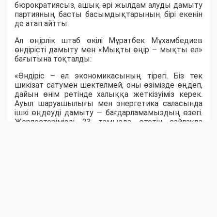
бюрократиясыз, ашық әрі жылдам алуды дамыту
партияның басты басымдықтарының бірі екенін
де атап айтты.
Ал өңірлік штаб өкілі Мұратбек Мұхамбедиев
өндірісті дамыту мен «Мықты өңір – мықты ел»
бағытына тоқталды:
«Өндіріс – ел экономикасының тірегі. Біз тек
шикізат сатумен шектелмей, оны өзімізде өңдеп,
дайын өнім ретінде халыққа жеткізуіміз керек.
Ауыл шаруашылығы мен энергетика саласында
ішкі өңдеуді дамыту — бағдарламамыздың өзегі.
Жерлестерімізді 23 тамызда өтетін сайлауда
белсенділік танытып, "Әділет" партиясын қолдауға
шақырамын», - деді ол.
Ақпараттық технологиялар саласының маманы
Михаил Дудниченков «Әділет» партиясының
цифрландыру саласын сайлауалды
бағдарламасына алғашқылардың бірі болып
енгізгенін тілге тиек етті. Ол цифрлық
мемлекеттік қызметтер мен онлайн-төлемдердің
дамуы халықтың тұрмыс сапасын арттырғанын,