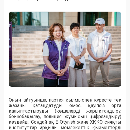
Оның айтуынша, партия қылмыспен күресте тек
жазаны қатаңдатуды емес, қауіпсіз орта
қалыптастыруды (көшелерді жарықтандыру,
бейнебақылау, полиция жұмысын цифрландыру)
көздейді. Сондай-ақ E-Otynish және ХҚКО сияқты
институттар арқылы мемлекеттік қызметтерді