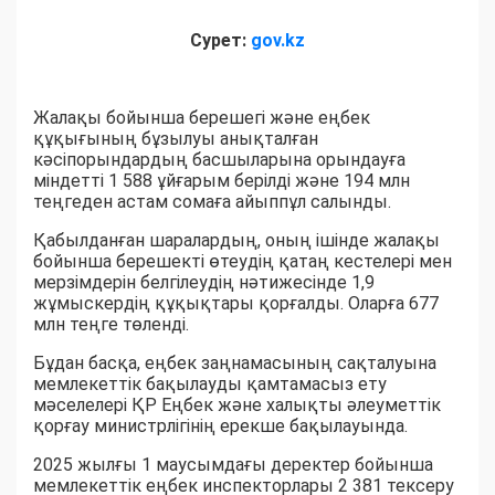
Сурет:
gov.kz
Жалақы бойынша берешегі және еңбек
құқығының бұзылуы анықталған
кәсіпорындардың басшыларына орындауға
міндетті 1 588 ұйғарым берілді және 194 млн
теңгеден астам сомаға айыппұл салынды.
Қабылданған шаралардың, оның ішінде жалақы
бойынша берешекті өтеудің қатаң кестелері мен
мерзімдерін белгілеудің нәтижесінде 1,9
жұмыскердің құқықтары қорғалды. Оларға 677
млн теңге төленді.
Бұдан басқа, еңбек заңнамасының сақталуына
мемлекеттік бақылауды қамтамасыз ету
мәселелері ҚР Еңбек және халықты әлеуметтік
қорғау министрлігінің ерекше бақылауында.
2025 жылғы 1 маусымдағы деректер бойынша
мемлекеттік еңбек инспекторлары 2 381 тексеру