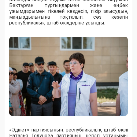
Бектұрған тұрғындармен және еңбек
ұжымдарымен тікелей кездесіп, пікір алысудың
маңыздылығына тоқталып, сөз кезегін
республикалық штаб өкілдеріне ұсынды.
«Әділет» партиясының республикалық штаб өкілі
Наталья Годунова партияның негізгі ұстанымы