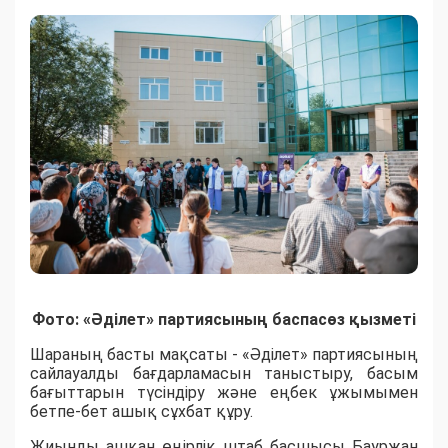
Фото: «Әділет» партиясының баспасөз қызметі
Шараның басты мақсаты - «Әділет» партиясының
сайлауалды бағдарламасын таныстыру, басым
бағыттарын түсіндіру және еңбек ұжымымен
бетпе-бет ашық сұхбат құру.
Жиынды ашқан өңірлік штаб басшысы Бауржан