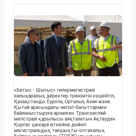
«Батыс - Шығыс» гипермагистралі
халықаралық деректер транзитін күшейтіп,
Қазақстанды Еуропа, Орталық Азия және
Қытай арасындағы негізгі бағыттармен
байланыстыруға арналған. Транскаспий
магістралі құрылысы аяқталатын Ақтаудан
Қорғас шекара өткеліне дейінгі
магистральдық талшықты-оптикалық