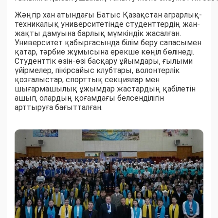
Жәңгір хан атындағы Батыс Қазақстан аграрлық-
техникалық университетінде студенттердің жан-
жақты дамуына барлық мүмкіндік жасалған.
Университет қабырғасында білім беру сапасымен
қатар, тәрбие жұмысына ерекше көңіл бөлінеді.
Студенттік өзін-өзі басқару ұйымдары, ғылыми
үйірмелер, пікірсайыс клубтары, волонтерлік
қозғалыстар, спорттық секциялар мен
шығармашылық ұжымдар жастардың қабілетін
ашып, олардың қоғамдағы белсенділігін
арттыруға бағытталған.