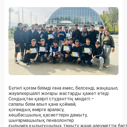
Бүгінгі қоғам білімді ғана емес, белсенді, жаңашыл,
жауапкершілігі жоғары жастарды қажет етеді.
Сондықтан қазіргі студенттің міндеті –
сапалы білім алып қана қоймай,
қоғамдық өмірге араласу,
көшбасшылық қасиеттерін дамыту,
шығармашылық пенволонтер
ғылымға қызығушылық таныту және әлеуметтік баста