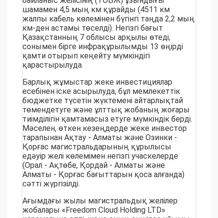
байланыс желісінің (ТОБЖ) ұзындығы
шамамен 4,5 мың км құрайды (4511 км
жалпы кабель көлемінен бүгінгі таңда 2,2 мың
км-ден астамы төселді). Негізгі бағыт
Қазақстанның 7 облысы арқылы өтеді,
сонымен бірге инфрақұрылымды 13 өңірді
қамти отырып кеңейту мүмкіндігі
қарастырылуда.
Барлық жұмыстар жеке инвестициялар
есебінен іске асырылуда, бұл мемлекеттік
бюджетке түсетін жүктемені айтарлықтай
төмендетуге және ұлттық жобаның жоғары
тиімділігін қамтамасыз етуге мүмкіндік берді.
Мәселен, өткен кезеңдерде жеке инвестор
тарапынан Ақтау - Алматы және Озинки -
Қорғас магистральдарының құрылысы
едәуір желі көлемімен негізгі учаскелерде
(Орал - Ақтөбе, Қордай - Алматы және
Алматы - Қорғас бағыттарын қоса алғанда)
сәтті жүргізілді.
Ағымдағы жылы магистральдық желілер
жобалары «Freedom Cloud Holding LTD»