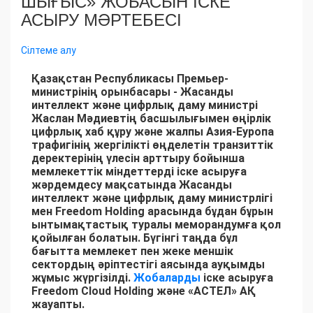
ШЫҒЫС» ЖОБАСЫН ІСКЕ
АСЫРУ МӘРТЕБЕСІ
Сілтеме алу
Қазақстан Республикасы Премьер-
министрінің орынбасары - Жасанды
интеллект және цифрлық даму министрі
Жаслан Мәдиевтің басшылығымен өңірлік
цифрлық хаб құру және жалпы Азия-Еуропа
трафигінің жергілікті өңделетін транзиттік
деректерінің үлесін арттыру бойынша
мемлекеттік міндеттерді іске асыруға
жәрдемдесу мақсатында Жасанды
интеллект және цифрлық даму министрлігі
мен Freedom Holding арасында бұдан бұрын
ынтымақтастық туралы меморандумға қол
қойылған болатын. Бүгінгі таңда бұл
бағытта мемлекет пен жеке меншік
сектордың әріптестігі аясында ауқымды
жұмыс жүргізілді.
Жобаларды
іске асыруға
Freedom Cloud Holding және «АСТЕЛ» АҚ
жауапты.