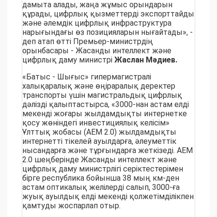
дамыта алады, жаңа жұмыс орындарын
құрады, цифрлық қызметтерді экспорттайды
және әлемдік цифрлық инфраструктура
нарығындағы өз позицияларын нығайтады», -
деп атап өтті Премьер-министрдің
орынбасары - Жасанды интеллект және
цифрлық даму министрі
Жаслан Мәдиев.
«Батыс - Шығыс» гипермагистралі
халықаралық және өңіраралық деректер
транспорты үшін магистральдық цифрлық
дәлізді қалыптастырса, «3000-нан астам елді
мекенді жоғары жылдамдықты интернетке
қосу жөніндегі инвестициялық келісім»
Ұлттық жобасы (АЕМ 2.0) жылдамдықты
интернетті тікелей ауылдарға, әлеуметтік
нысандарға және тұрғындарға жеткізеді. АЕМ
2.0 шеңберінде Жасанды интеллект және
цифрлық даму министрлігі серіктестерімен
бірге республика бойынша 38 мың км-ден
астам оптикалық желілерді салып, 3000-ға
жуық ауылдық елді мекенді қолжетімділікпен
қамтуды жоспарлап отыр.