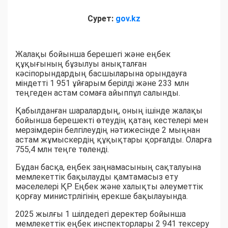
Сурет:
gov.kz
Жалақы бойынша берешегі және еңбек
құқығының бұзылуы анықталған
кәсіпорындардың басшыларына орындауға
міндетті 1 951 ұйғарым берілді және 233 млн
теңгеден астам сомаға айыппұл салынды.
Қабылданған шаралардың, оның ішінде жалақы
бойынша берешекті өтеудің қатаң кестелері мен
мерзімдерін белгілеудің нәтижесінде 2 мыңнан
астам жұмыскердің құқықтары қорғалды. Оларға
755,4 млн теңге төленді.
Бұдан басқа, еңбек заңнамасының сақталуына
мемлекеттік бақылауды қамтамасыз ету
мәселелері ҚР Еңбек және халықты әлеуметтік
қорғау министрлігінің ерекше бақылауында.
2025 жылғы 1 шілдедегі деректер бойынша
мемлекеттік еңбек инспекторлары 2 941 тексеру