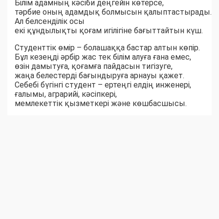
Білім адамның кәсіби деңгейін көтерсе,
тәрбие оның адамдық болмысын қалыптастырады.
Ал белсенділік осы
екі құндылықты қоғам игілігіне бағыттайтын күш.
Студенттік өмір – болашаққа бастар алтын көпір.
Бұл кезеңді әрбір жас тек білім алуға ғана емес,
өзін дамытуға, қоғамға пайдасын тигізуге,
жаңа белестерді бағындыруға арнауы қажет.
Себебі бүгінгі студент – ертеңгі елдің инженері,
ғалымы, аграрийі, кәсіпкері,
мемлекеттік қызметкері және көшбасшысы.
Жәңгір хан атындағы Батыс Қазақстан аграрлық-
техникалық университеті әрбір студенттің кәсіби
білім алып қана қоймай, жоғары мәдениетті,
азаматтық жауапкершілігі мол, отаншыл әрі
бәсекеге қабілетті тұлға болып қалыптасуына
барлық жағдай жасап келеді.
Өйткені университеттің ең басты жетістігі –
заманауи талаптарға сай білімді ғана емес, ел
болашағына қызмет ететін саналы азамат
тәрбиелеу.