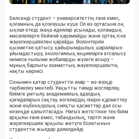
Белсенді студент – университеттің ғана емес,
қоғамның да қозғаушы күші. Ол өз ортасына оң
ықпал етеді, жаңа идеялар ұсынады, қоғамдық
мәселелерге бейжай қарамайды және ортақ іске
жауапкершілікпен қарайды. Волонтерлік
қызметке қатысу, қайырымдылық шараларын
ұйымдастыру, экологиялық акцияларға атсалысу
немесе ғылыми жобаларды жүзеге асыру –
мұның барлығы азаматтық жауапкершіліктің
нақты көрінісі.
Сонымен қатар студенттік өмір – өз-өзіңді
тәрбиелеу мектебі. Уақытты тиімді жоспарлау,
білімге ұмтылу, академиялық адалдық
қағидаларын сақтау, өзгелердің пікірін құрметтеу
және еңбекқорлық сияқты қасиеттер дәл осы
кезеңде қалыптасады. Нағыз жетістікке тек білім
арқылы ғана емес, табандылық, тәртіп және
жауапкершілік арқылы жетуге болатынын
студенттік жылдар дәлелдейді.