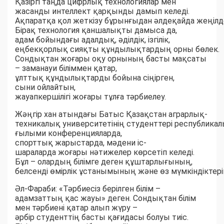
Қазіргі таңда цифрлық технологиялар мен
жасанды интеллект қарқынды дамып келеді.
Ақпаратқа қол жеткізу бұрынғыдан әлдеқайда жеңілде
Бірақ технология қаншалықты дамыса да,
адам бойындағы адалдық, әділдік, ізгілік,
еңбекқорлық сияқты құндылықтардың орны бөлек.
Сондықтан жоғары оқу орнының басты мақсаты
– заманауи біліммен қатар,
ұлттық құндылықтарды бойына сіңірген,
сыни ойлайтын,
жауапкершілігі жоғары тұлға тәрбиелеу.
Жәңгір хан атындағы Батыс Қазақстан аграрлық-
техникалық университетінің студенттері республика
ғылыми конференцияларда,
спорттық жарыстарда, мәдени іс-
шараларда жоғары нәтижелер көрсетіп келеді.
Бұл – олардың білімге деген құштарлығының,
белсенді өмірлік ұстанымының және өз мүмкіндіктерін
Әл-Фараби: «Тәрбиесіз берілген білім –
адамзаттың қас жауы» деген. Сондықтан білім
мен тәрбиені қатар алып жүру –
әрбір студенттің басты қағидасы болуы тиіс.