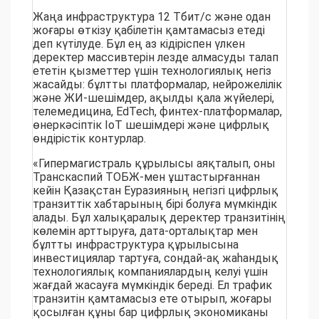
Жаңа инфраструктура 12 Тбит/с және одан
жоғары өткізу қабілетін қамтамасыз етеді
деп күтілуде. Бұл ең аз кідіріспен үлкен
деректер массивтерін лезде алмасуды талап
ететін қызметтер үшін технологиялық негіз
жасайды: бұлтты платформалар, нейрожелілік
және ЖИ-шешімдер, ақылды қала жүйелері,
телемедицина, EdTech, финтех-платформалар,
өнеркәсіптік IoT шешімдері және цифрлық
өндірістік контурлар.
«Гипермагистраль құрылысы аяқталып, оны
Транскаспий ТОБЖ-мен ұштастырғаннан
кейін Қазақстан Еуразияның негізгі цифрлық
транзиттік хабтарының бірі болуға мүмкіндік
алады. Бұл халықаралық деректер транзитінің
көлемін арттыруға, дата-орталықтар мен
бұлтты инфраструктура құрылысына
инвестициялар тартуға, сондай-ақ жаһандық
технологиялық компаниялардың келуі үшін
жағдай жасауға мүмкіндік береді. Ел трафик
транзитін қамтамасыз ете отырып, жоғары
қосылған құны бар цифрлық экономиканы