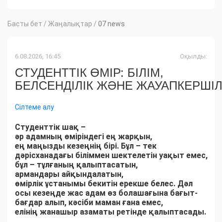
Басты бет
/
Жаңалықтар
/
07 news
6.08.2026, 16:45
Оқылды:
СТУДЕНТТІК ӨМІР: БІЛІМ,
БЕЛСЕНДІЛІК ЖӘНЕ ЖАУАПКЕРШІЛ
Сілтеме алу
Студенттік
шақ
–
әр
адамның
өміріндегі
ең
жарқын
,
ең
маңызды
кезеңн
ің
бірі
.
Бұл
– тек
дәрісханадағы
біліммен
шектелетін
уақыт
емес
,
бұл
–
тұлғаның
қалыптасатын
,
армандары
айқындалатын
,
өмірлік
ұстанымы
бекитін
ерекше
белес.
Дәл
осы
кезеңде
жас
адам
өз
болашағына
бағыт-
бағдар
алып
,
кәсіби
маман
ғана
емес
,
елінің
жанашыр
азаматы
ретінде
қалыптасады
.