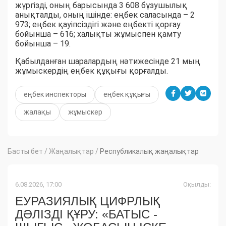
жүргізді, оның барысында 3 608 бұзушылық
анықталды, оның ішінде: еңбек саласында – 2
973; еңбек қауіпсіздігі және еңбекті қорғау
бойынша – 616; халықты жұмыспен қамту
бойынша – 19.
Қабылданған шаралардың нәтижесінде 21 мың
жұмыскердің еңбек құқығы қорғалды.
еңбек инспекторы
еңбек құқығы
жалақы
жұмыскер
Басты бет
/
Жаңалықтар
/
Республикалық жаңалықтар
6.08.2026, 17:00
Оқылды:
ЕУРАЗИЯЛЫҚ ЦИФРЛЫҚ
ДӘЛІЗДІ ҚҰРУ: «БАТЫС -