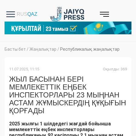
Басты бет
/
Жаңалықтар
/
Республикалық жаңалықтар
11.07.2025, 11:15
Оқылды: 369
ЖЫЛ БАСЫНАН БЕРІ
МЕМЛЕКЕТТІК ЕҢБЕК
ИНСПЕКТОРЛАРЫ 23 МЫҢНАН
АСТАМ ЖҰМЫСКЕРДІҢ ҚҰҚЫҒЫН
ҚОРҒАДЫ
2025 жылғы 1 шілдедегі жағдай бойынша
мемлекеттік еңбек инспекторлары
республиканың 92 кәсіпорны 2,1 мыңнан астам