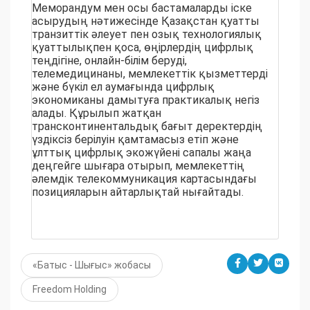
Меморандум мен осы бастамаларды іске
асырудың нәтижесінде Қазақстан қуатты
транзиттік әлеует пен озық технологиялық
қуаттылықпен қоса, өңірлердің цифрлық
теңдігіне, онлайн-білім беруді,
телемедицинаны, мемлекеттік қызметтерді
және бүкіл ел аумағында цифрлық
экономиканы дамытуға практикалық негіз
алады. Құрылып жатқан
трансконтинентальдық бағыт деректердің
үздіксіз берілуін қамтамасыз етіп және
ұлттық цифрлық экожүйені сапалы жаңа
деңгейге шығара отырып, мемлекеттің
әлемдік телекоммуникация картасындағы
позицияларын айтарлықтай нығайтады.
«Батыс - Шығыс» жобасы
Freedom Holding