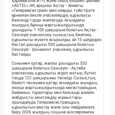
қарамағына өтті, және оның еншілес ұйымы
«ASTEL» АҚ арқылы Ақтау - Алматы
«Гипермагистралі» мен оларды түйістіруге
арналған ілеспе учаскелердің құрылысы
белсенді түрде жалғасуда. Ағымдағы
жылдың бірінші жартыжылдығында
ұзындығы 1 100 шақырым болатын Ақтау -
Сексеуіл учаскесінің сызықтық бөлігінің
құрылысы жүзеге асырылды, ал 15 шілдеден
бастап ұзындығы 930 шақырым болатын
Сексеуіл - Шымкент учаскенің құрылысы
басталды.
Сонымен қатар, жалпы ұзындығы 530
шақырым болатын Сексеуіл - Ақтөбе
учаскесінің құрылысы жүріп жатыр, бүгінгі
таңда 123 шақырымы төселді. Сызықтық
бөлікті төсеумен қатар, ағымдағы жылдың
екінші жартыжылдығында магистральдық
байланыс тораптары мен белсенді желілік
жабдықты монтаждау жұмыстары
орындалуда. Гипермагистральдың
құрылысын аяқтау және оны пайдалануға
беру 2026 жылдың соңына жоспарланған.