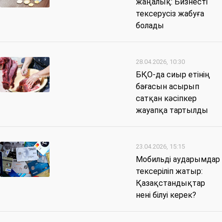
жаңалық: Бизнесті
тексерусіз жабуға
болады
28.04.2026, 10:30
БҚО-да сиыр етінің
бағасын асырып
сатқан кәсіпкер
жауапқа тартылды
23.04.2026, 15:15
Мобильді аударымдар
тексеріліп жатыр:
Қазақстандықтар
нені білуі керек?