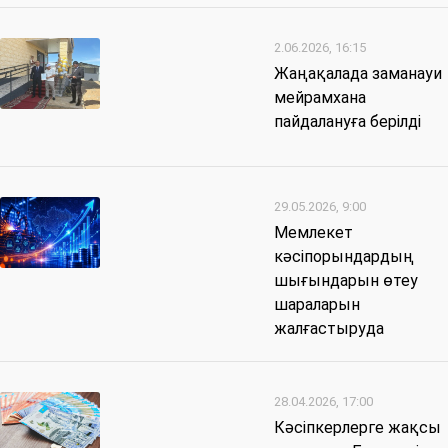
2.06.2026, 16:15
Жаңақалада заманауи
мейрамхана
пайдалануға берілді
29.05.2026, 9:00
Мемлекет
кәсіпорындардың
шығындарын өтеу
шараларын
жалғастыруда
28.04.2026, 17:00
Кәсіпкерлерге жақсы