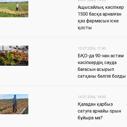
Ащысайлық кәсіпкер
1500 басқа арналған
қаз фермасын іске
қосты
15.07.2026, 17:45
БҚО-да 90-нан астам
кәсіпкердің сауда
бағасын асырып
сатқаны белгілі болды
14.07.2026, 18:00
Қаладан қарбыз
сатуға арнайы орын
бұйыра ма?