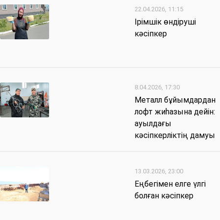
22.04.2026, 11:15
Ірімшік өндіруші
кәсіпкер
8.04.2026, 17:30
Металл бұйымдардан
лофт жиһазына дейін:
ауылдағы
кәсіпкерліктің дамуы
13.03.2026, 23:00
Еңбегімен елге үлгі
болған кәсіпкер