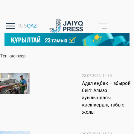
Тег: кәсіпкер
23.07.2026, 14:30
Адал еңбек – абырой
биігі: Алмаз
ауылындағы
кәсіпкердің табыс
жолы
20.07.2026, 15:30