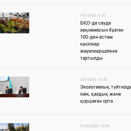
9.07.2026, 9:15
БҚО-да сауда
заңнамасын бұзған
100-ден астам
кәсіпкер
жауапкершілікке
тартылды
3.07.2026, 12:45
Экологиялық түйткілде
киік, қалдық және
қоршаған орта
23.06.2026, 15:00