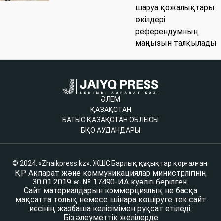
шаруа қожалықтары
өкілдері
референдумның
маңызын талқылады
ӘЛЕМ
ҚАЗАҚСТАН
БАТЫС ҚАЗАҚСТАН ОБЛЫСЫ
БҚО АУДАНДАРЫ
© 2024. «Zhaikpress.kz». ЖШС Барлық құқықтар қорғалған.
ҚР Ақпарат және коммуникациялар министрлігінің
30.01.2019 ж. № 17490-ИА куәлігі берілген.
Сайт материалдарын коммерциялық не басқа
мақсатта толық немесе ішінара көшіруге тек сайт
иесінің жазбаша келісімімен рұқсат етіледі.
Біз әлеуметтік желілерде