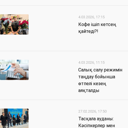
4.03.2026, 17:15
Кофе ішіп кетсең
қайтеді?!
4.03.2026, 11:15
Салық салу режимін
таңдау бойынша
өтпелі кезең
аяқталды
27.02.2026, 17:50
Тасқала ауданы:
Кәсіпкерлер мен