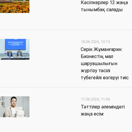
Кәсіпкерлер 12 жаңа
тынымбақ салады
18.06.2026, 10:15
Серік Жұманғарин:
Бизнестің мал
шаруашылығын
жүргізу тәсілі
түбегейлі өзгеруі тиіс
17.06.2026, 11:00
Тәттілер әлеміндегі
жаңа есім