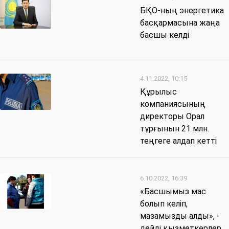
БҚО-ның энергетика
басқармасына жаңа
басшы келді
4.11.2022, 10:15
Құрылыс
компаниясының
директоры Орал
тұрғынын 21 млн.
теңгеге алдап кетті
6.10.2022, 16:39
«Басшымыз мас
болып келіп,
мазамызды алды», -
дейді қызметкерлер