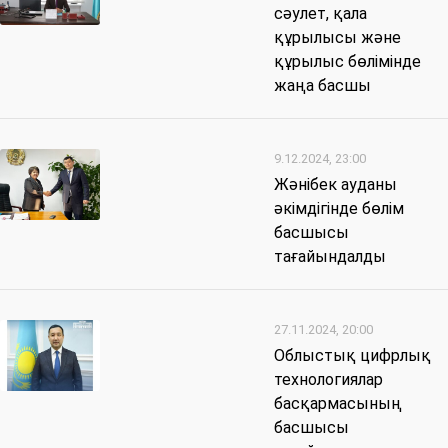
сәулет, қала
құрылысы және
құрылыс бөлімінде
жаңа басшы
9.12.2024, 23:00
Жәнібек ауданы
әкімдігінде бөлім
басшысы
тағайындалды
27.11.2024, 20:00
Облыстық цифрлық
технологиялар
басқармасының
басшысы