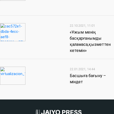
22.10.2021, 11:01
«Ұжым менің
басқарғанымды
қаламаса,қызметтен
кетемін»
22.01.2021, 14:44
Басшыға бағыну –
міндет