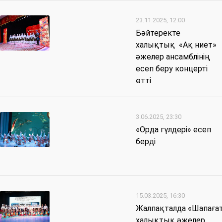
23.11.2025, 12:00
Бәйтеректе
халықтық «Ақ ниет»
әжелер ансамблінің
есеп беру концерті
өтті
3.06.2025, 23:30
«Орда гүлдері» есеп
берді
15.03.2025, 16:30
Жалпақталда «Шапаға
халықтық әжелер