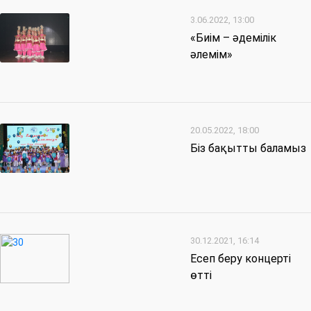
3.06.2022, 13:00
«Биім – әдемілік
әлемім»
20.05.2022, 18:00
Біз бақытты баламыз
30.12.2021, 16:14
Есеп беру концерті
өтті