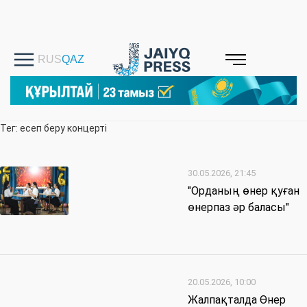
Тег: есеп беру концерті
30.05.2026, 21:45
"Орданың өнер қуған
өнерпаз әр баласы"
20.05.2026, 10:00
Жалпақталда Өнер