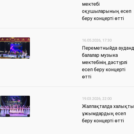
мектебі
оқушыларының есеп
беру концерті өтті
16.05.2026, 17:30
Переметныйда аудан
балалар музыка
мектебінің дәстүрлі
есеп беру концерті
өтті
19.03.2026, 22:00
Жалпақталда халықт
ұжымдардың есеп
беру концерті өтті