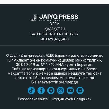
ӘЛЕМ
ҚАЗАҚСТАН
БАТЫС ҚАЗАҚСТАН ОБЛЫСЫ
БҚО АУДАНДАРЫ
© 2024. «Zhaikpress.kz». ЖШС Барлық құқықтар қорғалған.
ҚР Ақпарат және коммуникациялар министрлігінің
30.01.2019 ж. № 17490-ИА куәлігі берілген.
Сайт материалдарын коммерциялық не басқа
мақсатта толық немесе ішінара көшіруге тек сайт
иесінің жазбаша келісімімен рұқсат етіледі.
Біз әлеуметтік желілерде
Разработка сайта — Студия «Web-Design.kz»