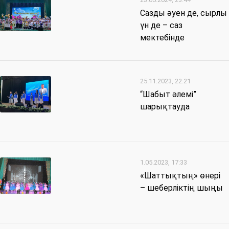
Сазды әуен де, сырлы
үн де – саз
мектебінде
25.11.2023, 22:21
“Шабыт әлемі”
шарықтауда​
1.05.2023, 17:33
«Шаттықтың» өнері
– шеберліктің шыңы