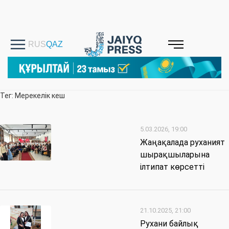
Тег: Мерекелік кеш
5.03.2026, 19:00
Жаңақалада руханият
шырақшыларына
ілтипат көрсетті
21.10.2025, 21:00
Рухани байлық