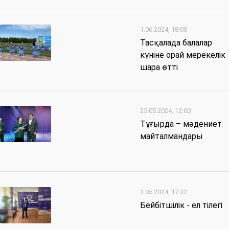
1.06.2024, 18:00
Тасқалада балалар
күніне орай мерекелік
шара өтті
25.05.2024, 12:00
Тұғырда – мәдениет
майталмандары
3.05.2024, 17:32
Бейбітшілік - ел тілегі