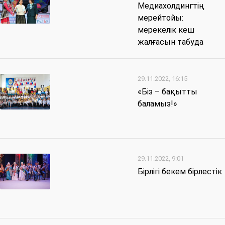
Медиахолдингтің
мерейтойы:
мерекелік кеш
жалғасын табуда
29.11.2022, 16:15
«Біз – бақытты
баламыз!»
29.11.2022, 9:01
Бірлігі бекем бірлестік