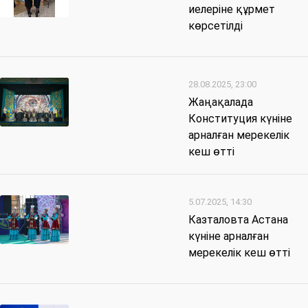
иелеріне құрмет
көрсетілді
28.08.2025, 23:00
Жаңақалада
Конституция күніне
арналған мерекелік
кеш өтті
5.07.2025, 14:30
Казталовта Астана
күніне арналған
мерекелік кеш өтті