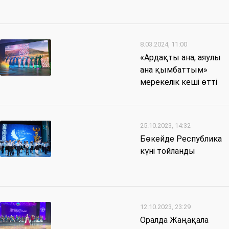
8.03.2024, 11:00
«Ардақты ана, аяулы
ана қымбаттым»
мерекелік кеші өтті
25.10.2023, 14:32
Бөкейде Республика
күні тойланды
12.10.2023, 23:29
Оралда Жаңақала