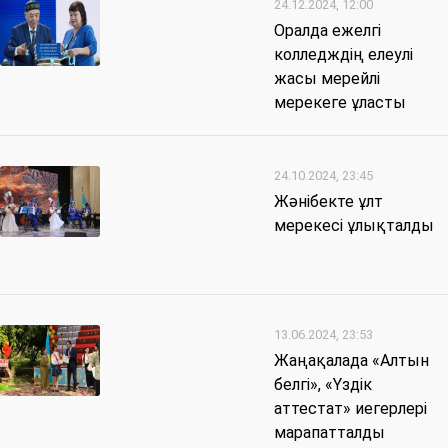
24.12.2024, 12:00
Оралда ежелгі
колледждің елеулі
жасы мерейлі
мерекеге ұласты
24.10.2024, 23:45
Жәнібекте ұлт
мерекесі ұлықталды
13.06.2024, 23:53
Жаңақалада «Алтын
белгі», «Үздік
аттестат» иегерлері
марапатталды