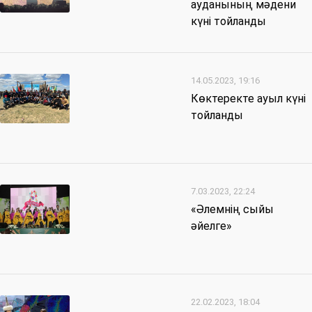
ауданының мәдени
күні тойланды
14.05.2023, 19:16
Көктеректе ауыл күні
тойланды
7.03.2023, 22:24
«Әлемнің сыйы
әйелге»
22.02.2023, 18:04