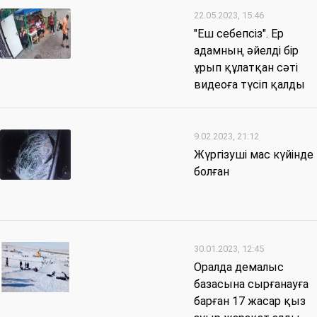
22.05.2023, 15:46
"Еш себепсіз". Ер
адамның әйелді бір
ұрып құлатқан сәті
видеоға түсіп қалды
9.02.2023, 21:12
Жүргізуші мас күйінде
болған
30.01.2023, 12:45
Оралда демалыс
базасына сырғанауға
барған 17 жасар қыз