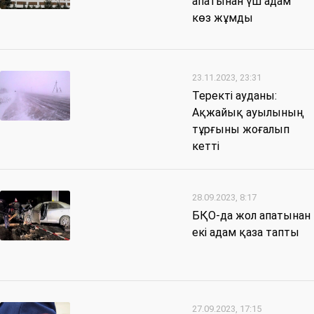
апатынан үш адам
көз жұмды
23.11.2023, 23:31
Теректі ауданы:
Ақжайық ауылының
тұрғыны жоғалып
кетті
28.09.2023, 8:17
БҚО-да жол апатынан
екі адам қаза тапты
27.09.2023, 17:15