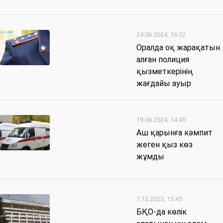
24.06.2024, 16:32
Оралда оқ жарақатын
алған полиция
қызметкерінің
жағдайы ауыр
19.06.2024, 14:45
Аш қарынға кәмпит
жеген қыз көз
жұмды
7.12.2023, 15:45
БҚО-да көлік