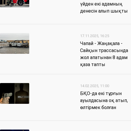
үйден екі адамның
денесін алып шықты
17.11.2025, 16:25
Чапай - Жаңақала -
Сайқын трассасында
жол апатынан 8 адам
қаза тапты
14.02.2025, 11:00
БҚО-да екі тұрғын
ауылдасына оқ атып,
өлтірмек болған