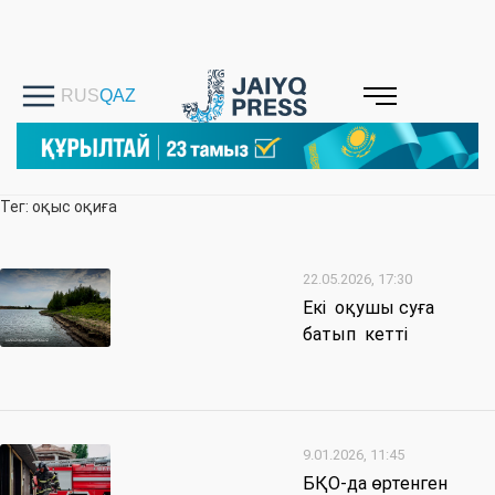
Тег: оқыс оқиға
22.05.2026, 17:30
Екі оқушы суға
батып кетті
9.01.2026, 11:45
БҚО-да өртенген