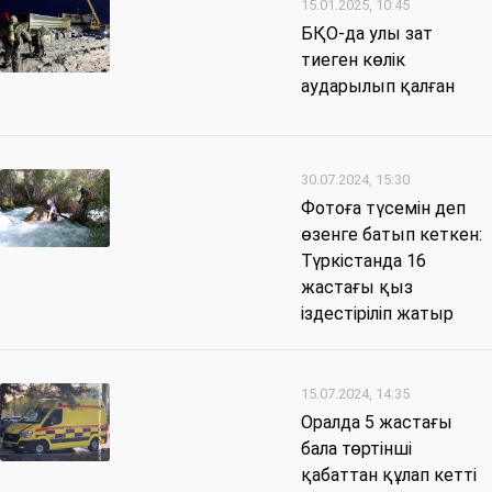
15.01.2025, 10:45
БҚО-да улы зат
тиеген көлік
аударылып қалған
30.07.2024, 15:30
Фотоға түсемін деп
өзенге батып кеткен:
Түркістанда 16
жастағы қыз
іздестіріліп жатыр
15.07.2024, 14:35
Оралда 5 жастағы
бала төртінші
қабаттан құлап кетті