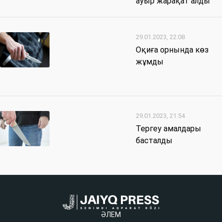
ауыр жарақат алды
29.01.2023, 22:08
Оқиға орнында көз
жұмды
29.01.2023, 21:54
Тергеу амалдары
басталды
ӘЛЕМ