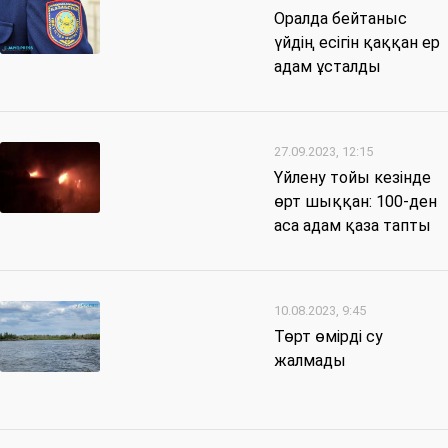
Оралда бейтаныс
үйдің есігін қаққан ер
адам ұсталды
27.09.2023, 12:15
Үйлену тойы кезінде
өрт шыққан: 100-ден
аса адам қаза тапты
10.08.2023, 9:45
Төрт өмірді су
жалмады