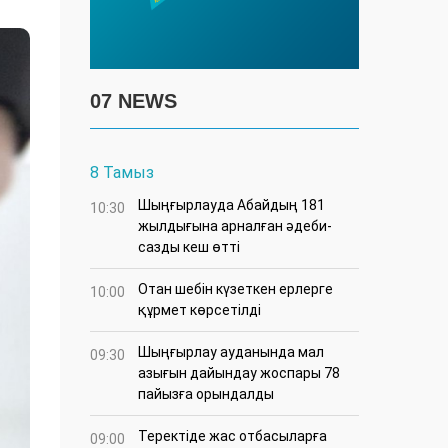
07 NEWS
8 Тамыз
Шыңғырлауда Абайдың 181
10:30
жылдығына арналған әдеби-
сазды кеш өтті
Отан шебін күзеткен ерлерге
10:00
құрмет көрсетілді
​Шыңғырлау ауданында мал
09:30
азығын дайындау жоспары 78
пайызға орындалды
​Теректіде жас отбасыларға
09:00