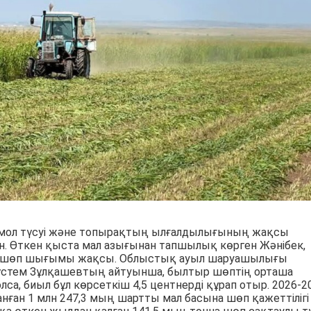
мол түсуі және топырақтың ылғалдылығының жақсы
н. Өткен қыста мал азығынан тапшылық көрген Жәнібек,
да шөп шығымы жақсы. Облыстық ауыл шаруашылығы
стем Зұлқашевтың айтуынша, былтыр шөптің орташа
олса, биыл бұл көрсеткіш 4,5 центнерді құрап отыр. 2026-2
нған 1 млн 247,3 мың шартты мал басына шөп қажеттілігі