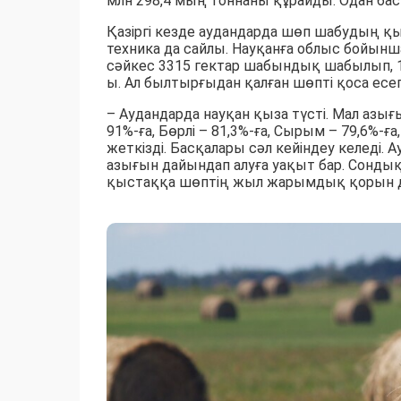
млн 298,4 мың тоннаны құрайды. Одан бас
Қазіргі кезде аудандарда шөп шабудың қы
техника да сайлы. Науқанға облыс бойынш
сәйкес 3315 гектар шабындық шабылып, 1
ы. Ал былтырғыдан қалған шөпті қоса есе
– Аудандарда науқан қыза түсті. Мал азы
91%-ға, Бөрлі – 81,3%-ға, Сырым – 79,6%-ғ
жеткізді. Басқалары сәл кейіндеу келеді.
азығын дайындап алуға уақыт бар. Сондық
қыстаққа шөптің жыл жарымдық қорын дай