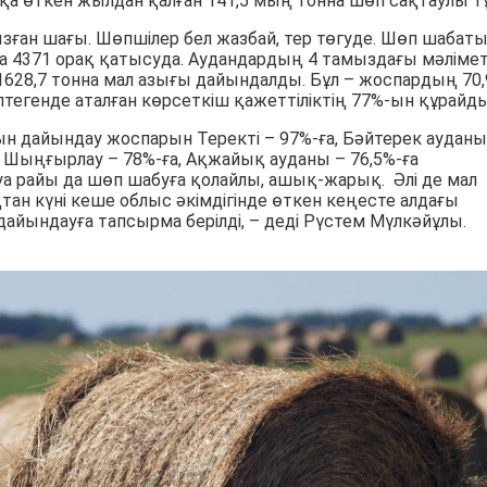
қа өткен жылдан қалған 141,5 мың тонна шөп сақтаулы тұ
зған шағы. Шөпшілер бел жазбай, тер төгуде. Шөп шабат
а 4371 орақ қатысуда. Аудандардың 4 тамыздағы мәлімет
628,7 тонна мал азығы дайындалды. Бұл – жоспардың 70,
птегенде аталған көрсеткіш қажеттіліктің 77%-ын құрайды
ғын дайындау жоспарын Теректі – 97%-ға, Бәйтерек ауданы
а, Шыңғырлау – 78%-ға, Ақжайық ауданы – 76,5%-ға
 Ауа райы да шөп шабуға қолайлы, ашық-жарық. Әлі де мал
тан күні кеше облыс әкімдігінде өткен кеңесте алдағы
ындауға тапсырма берілді, – деді Рүстем Мүлкәйұлы.