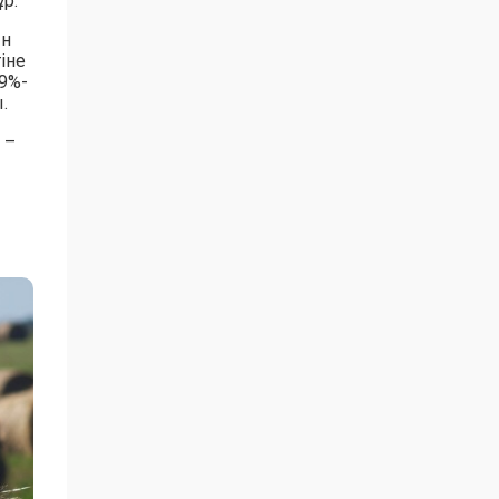
р.
ын
іне
9%-
.
 –