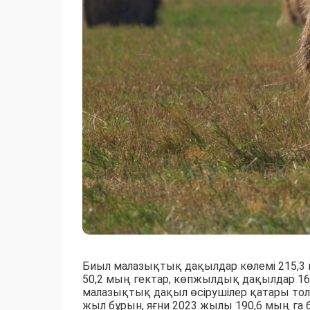
Биыл малазықтық дақылдар көлемі 215,3 
50,2 мың гектар, көпжылдық дақылдар 16
малазықтық дақыл өсірушілер қатары толы
жыл бұрын, яғни 2023 жылы 190,6 мың га 