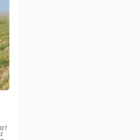
027
 2