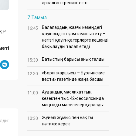
арналған тренинг өтті
7 Тамыз
Балалардың жазғы кезеңдегі
16:45
 ҚР
қауіпсіздігін қамтамасыз ету –
негізгі қауіп-қатерлерге кешенді
бақылауды талап етеді
меті
Батыстың барысы анықталды
15:30
«Бөрлі жаршысы – Бурлинские
12:30
вести» газетінде жаңа басшы
Аудандық мәслихаттың
11:00
кезектен тыс 42-сессиясында
маңызды мәселелер қаралды
Жүйелі жұмыс пен нақты
10:30
лды:
нәтиже керек