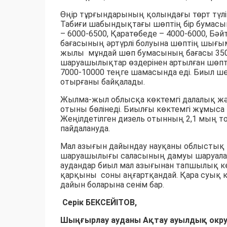
Өңір тұрғындарының қолындағы төрт түл
Табиғи шабындықтағы шөптің бір бумасы
– 6000-6500, Қаратөбеде – 4000-6000, Бә
бағасының әртүрлі болуына шөптің шығ
жылы мұндай шөп бумасының бағасы 3500-
шаруашылықтар өздерінен артылған шөпті
7000-10000 теңге шамасында еді. Биыл ш
отырғаны байқалады.
Жылма-жыл облысқа көктемгі далалық жән
отыны бөлінеді. Биылғы көктемгі жұмыса 10
Жеңілдетілген дизель отынның 2,1 мың т
пайдалануда.
Мал азығын дайындау науқаны облыстық 
шаруашылығы саласының дамуы шаруаларды
аудандар биыл мал азығынан тапшылық к
қарқыны соны аңғартқандай. Қара суық 
дайын боларына сенім бар.
Серік БЕКСЕЙІТОВ,
Шыңғырлау ауданы Ақтау ауылдық округ