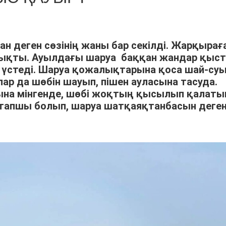
ан деген сөзінің жаны бар секілді. Жарқырағ
шықты. Ауылдағы шаруа баққан жандар қыс
үстеді. Шаруа қожалықтарына қоса шай-су
р да шөбін шауып, пішен ауласына тасуда.
арына мінгенде, шөбі жоқтың қысылып қалат
тапшы болып, шаруа шатқаяқтанбасын деге