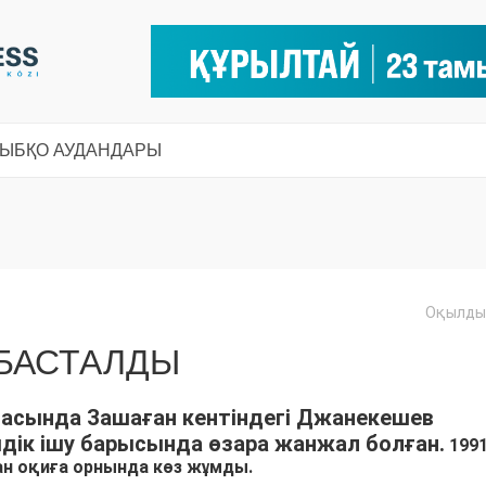
СЫ
БҚО АУДАНДАРЫ
Оқылды:
 БАСТАЛДЫ
амасында Зашаған кентіндегі Джанекешев
мдік ішу барысында өзара жанжал болған.
199
н оқиға орнында көз жұмды.