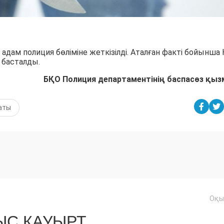
 адам полиция бөліміне жеткізілді. Аталған факті бойынша
 басталды.
БҚО Полиция департаментінің баспасөз қыз
аты
Оқы
С ҚАУЫРТ