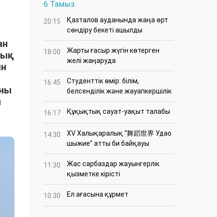
6 Тамыз
Қазталов ауданында жаңа өрт
20:15
сөндіру бекеті ашылды
ан
Жарты ғасыр жүгін көтерген
18:00
тық
желі жаңаруда
ын
Студенттік өмір: білім,
16:45
ыны
белсенділік және жауапкершілік
н
Құқықтық сауат-уақыт талабы
16:17
XV Халықаралық “舞蹈世界 Удао
14:30
шыжие” атты би байқауы
Жас сарбаздар жауынгерлік
11:30
қызметке кірісті
Ел ағасына құрмет
10:30