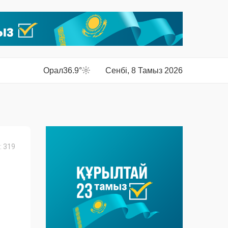
Орал
36.9°
Сенбі, 8 Тамыз 2026
 319
1