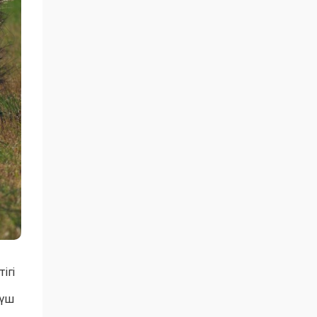
ігі
 үш