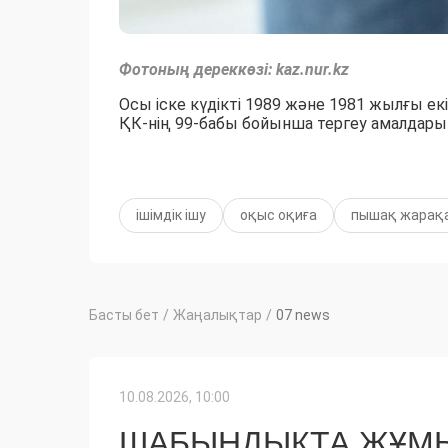
Фотоның дереккөзі: kaz.nur.kz
Осы іске күдікті 1989 және 1981 жылғы екі
ҚК-нің 99-бабы бойынша тергеу амалдары
ішімдік ішу
оқыс оқиға
пышақ жарақ
Басты бет
/
Жаңалықтар
/
07 news
10.08.2026, 10:00
ШАБЫНДЫҚТА ЖҰМЫ