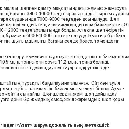
ік малды шөппен қамту мақсатындағы жұмыс жалғасуда.
ның бағасы 3400-10000 теңге аралығында. Сырым аудан
йтерек ауданында 7000-9000 теңгеден ұсынылуда. Шөп
ымына, шабындықтың алыс-жақындығына байланысты. Ө
12000 теңге аралығында болды. Ал екпе шөп өсіретін
ң бумасын 6000-10000 теңгеге сатуда. Былтыр бұл баға
өптің шығымдылығы бағаны сәл де болса, төмендетіп
е егін ору жұмысын жүргізуге жеңілдетілген бағамен ди
,5 мың тонна, егін оруға 11,2 мың тонна бөлінді.
оннасын пішен дайындаушы тауар өндірушілер де
штабтың тұрақты бақылауына алынған. Өйткені ауыл
ң еңбек нәтижесіне байланысты екені белгілі. Ауыл-
өрмейтін сыңайлы. Шөпшілердің жем-шөп дайындау
күзге дейін бір жылдық емес, жыл жарымдық шөп қоры
індегі «Азат» шаруа қожалығының жетекшісі: