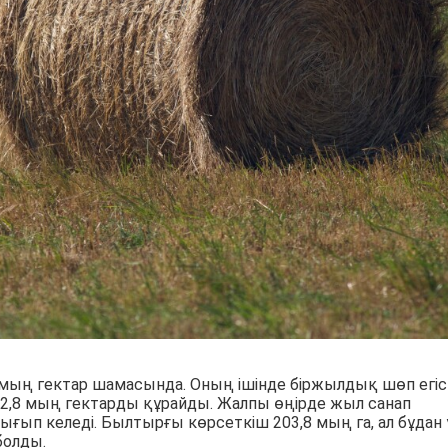
мың гектар шамасында. Оның ішінде біржылдық шөп егіст
2,8 мың гектарды құрайды. Жалпы өңірде жыл санап
ғып келеді. Былтырғы көрсеткіш 203,8 мың га, ал бұдан
болды.