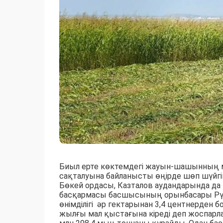
Биыл ерте көктемдегі жауын-шашынның 
сақталуына байланысты өңірде шөп шүйгі
Бөкей ордасы, Казталов аудандарында 
басқармасы басшысының орынбасары Рү
өнімділігі әр гектарынан 3,4 центнерден б
жылғы мал қыстағына кіреді деп жоспарла