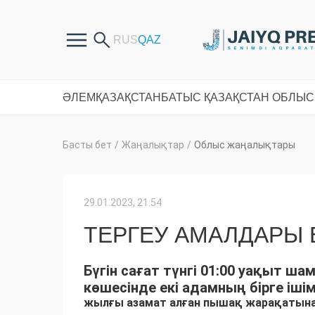
ӘЛЕМ
ҚАЗАҚСТАН
БАТЫС ҚАЗАҚСТАН ОБЛЫ
Басты бет
/
Жаңалықтар
/
Облыс жаңалықтары
29.01.2023, 21:54
ТЕРГЕУ АМАЛДАРЫ
Бүгін сағат түнгі 01:00 уақыт ш
көшесінде екі адамның бірге іші
жылғы азамат алған пышақ жарақатына