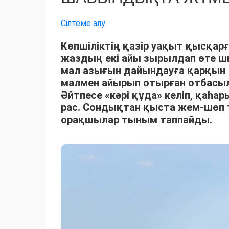
Сілтеме алу
Көпшіліктің қазір уақыт қысқарғ
жаздың екі айы зырылдап өте 
мал азығын дайындауға қарқын 
малмен айырып отырған отбасыла
Әйтпесе «кәрі құда» келіп, қаһ
рас. Сондықтан қыста жем-шөп 
орақшылар тыным таппайды.