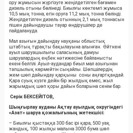
ору жұмысын жүргізуге жеңілдетілген бағамен
дизель отыны бөлінеді. Биылғы көктемгі жұмыса
10,5 мың тонна, егін оруға 11,2 мың тонна бөлінді.
Жеңілдетілген дизель отынның 2,1 мың тоннасын
пішен дайындаушы тауар өндірушілер де
пайдалануда.
Мал азығын дайындау науқаны облыстық
штабтың тұрақты бақылауына алынған. Өйткені
ауыл шаруашылығы саласының дамуы
шаруалардың еңбек нәтижесіне байланысты
екені белгілі. Ауыл-аудандар биыл мал азығынан
тапшылық көрмейтін сыңайлы. Шөпшілердің
жем-шөп дайындау қарқыны соны аңғартқандай.
Қара суық күзге дейін бір жылдық емес, жыл
жарымдық шөп қоры дайын боларына сенім бар.
Серік БЕКСЕЙІТОВ,
Шыңғырлау ауданы Ақтау ауылдық округіндегі
«Азат» шаруа қожалығының жетекшісі:
– Биылғы қыстаққа 300 бас ірі қара, 500 уақ
жандық, 100 жылқы малына 3000 бума шөп