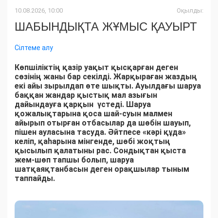
10.08.2026, 10:00
Оқылды:
ШАБЫНДЫҚТА ЖҰМЫС ҚАУЫРТ
Сілтеме алу
Көпшіліктің қазір уақыт қысқарған деген
сөзінің жаны бар секілді. Жарқыраған жаздың
екі айы зырылдап өте шықты. Ауылдағы шаруа
баққан жандар қыстық мал азығын
дайындауға қарқын үстеді. Шаруа
қожалықтарына қоса шай-суын малмен
айырып отырған отбасылар да шөбін шауып,
пішен ауласына тасуда. Әйтпесе «кәрі құда»
келіп, қаһарына мінгенде, шөбі жоқтың
қысылып қалатыны рас. Сондықтан қыста
жем-шөп тапшы болып, шаруа
шатқаяқтанбасын деген орақшылар тыным
таппайды.