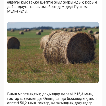
алдағы қыстаққа шөптің жыл жарымдық қорын
дайындауға тапсырма берілді, – деді Рүстем
Мүлкәйұлы.
Биыл малазықтық дақылдар көлемі 215,3 мың
гектар шамасында. Оның ішінде біржылдық шөп
егістігі 50,2 мың гектар, көпжылдық дақылдар