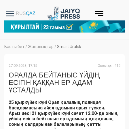
Басты бет
/
Жаңалықтар
/
Smart Uralsk
27.09.2023, 17:15
Оқылды: 415
ОРАЛДА БЕЙТАНЫС ҮЙДІҢ
ЕСІГІН ҚАҚҚАН ЕР АДАМ
ҰСТАЛДЫ
25 қыркүйек күні Орал қалалық полиция
басқармасына әйел адамнан арыз түскен.
Арыз иесі 21 қыркүйек күні сағат 12:00-де оның
үйінің есігін бейтаныс ер адамның қаққанын,
соның салдарынан балаларының қатты