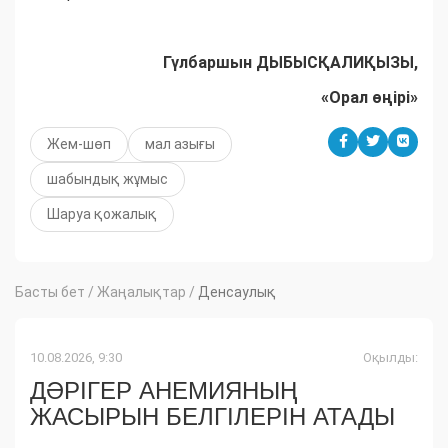
Гүлбаршын ДЫБЫСҚАЛИҚЫЗЫ,
«Орал өңірі»
Жем-шөп
мал азығы
шабындық жұмыс
Шаруа қожалық
Басты бет
/
Жаңалықтар
/
Денсаулық
10.08.2026, 9:30
Оқылды:
ДӘРІГЕР АНЕМИЯНЫҢ
ЖАСЫРЫН БЕЛГІЛЕРІН АТАДЫ