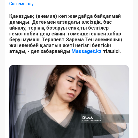
Сілтеме алу
Қаназдық (анемия) көп жағдайда байқалмай
дамиды. Дегенмен ағзадағы әлсіздік, бас
айналу, терінің бозаруы сияқты белгілер
гемоглобин деңгейінің төмендегенінен хабар
беруі мүмкін. Терапевт Зарема Тен анемияның
жиі еленбей қалатын жеті негізгі белгісін
атады
,
- деп хабарлайды
Massaget.kz
тілшісі.