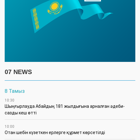
07 NEWS
8 Тамыз
10:30
Шыңғырлауда Абайдың 181 жылдығына арналған әдеби-
сазды кеш өтті
10:00
Отан шебін күзеткен ерлерге құрмет көрсетілді