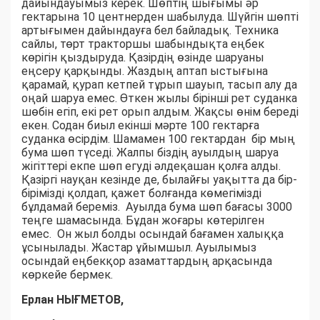
дайындауымыз керек. Шөптің шығымы әр
гектарына 10 центнерден шабылуда. Шүйгін шөпті
артығымен дайындауға бел байладық. Техника
сайлы, төрт тракторшы шабындықта еңбек
көрігін қыздыруда. Қазірдің өзінде шаруаны
еңсеру қарқынды. Жаздың аптап ыстығына
қарамай, қурап кетпей тұрып шауып, тасып алу да
оңай шаруа емес. Өткен жылы бірінші рет суданка
шөбін егіп, екі рет орып алдым. Жақсы өнім береді
екен. Содан биыл екінші мәрте 100 гектарға
суданка өсірдім. Шамамен 100 гектардан бір мың
бума шөп түседі. Жалпы біздің ауылдың шаруа
жігіттері екпе шөп егуді әлдеқашан қолға алды.
Қазіргі науқан кезінде де, былайғы уақытта да бір-
бірімізді қолдап, қажет болғанда көмегімізді
бұлдамай береміз. Ауылда бума шөп бағасы 3000
теңге шамасында. Бұдан жоғары көтерілген
емес. Он жыл болды осындай бағамен халыққа
ұсынылады. Жастар ұйымшыл. Ауылымыз
осындай еңбекқор азаматтардың арқасында
көркейе бермек.
Ерлан НЫҒМЕТОВ,