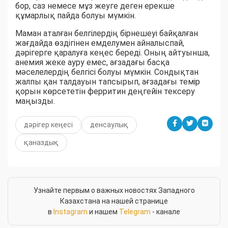
бор, саз немесе мұз жеуге деген ерекше
құмарлық пайда болуы мүмкін.
Маман аталған белгілердің бірнешеуі байқалған
жағдайда өздігінен емделумен айналыспай,
дәрігерге қаралуға кеңес береді. Оның айтуынша,
анемия жеке ауру емес, ағзадағы басқа
мәселелердің белгісі болуы мүмкін. Сондықтан
жалпы қан талдауын тапсырып, ағзадағы темір
қорын көрсететін ферритин деңгейін тексеру
маңызды.
дәрігер кеңесі
денсаулық
қаназдық
Узнайте первым о важных новостях Западного
Казахстана на нашей странице
в
Instagram
и нашем
Telegram
- канале