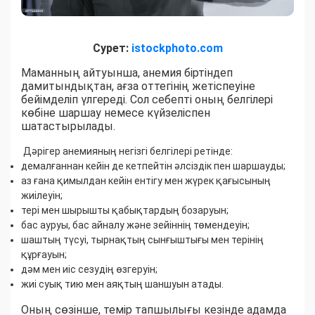
Сурет:
istockphoto.com
Маманның айтуынша, анемия біртіндеп
дамитындықтан, ағза оттегінің жетіспеуіне
бейімделіп үлгереді. Сол себепті оның белгілері
көбіне шаршау немесе күйзеліспен
шатастырылады.
Дәрігер анемияның негізгі белгілері ретінде:
демалғаннан кейін де кетпейтін әлсіздік пен шаршауды;
аз ғана қимылдан кейін ентігу мен жүрек қағысының
жиілеуін;
тері мен шырышты қабықтардың бозаруын;
бас ауруы, бас айналу және зейіннің төмендеуін;
шаштың түсуі, тырнақтың сынғыштығы мен терінің
құрғауын;
дәм мен иіс сезудің өзгеруін;
жиі суық тию мен аяқтың шаншуын атады.
Оның сөзінше, темір тапшылығы кезінде адамда