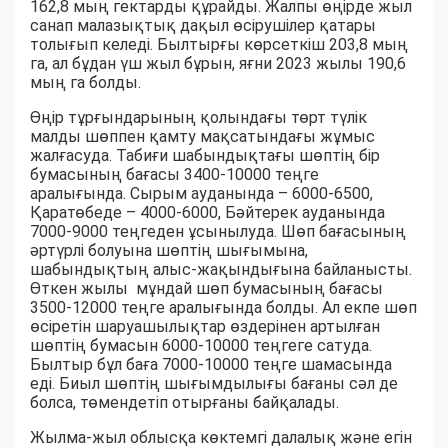
162,8 мың гектарды құрайды. Жалпы өңірде жыл
санап малазықтық дақыл өсірушілер қатары
толығып келеді. Былтырғы көрсеткіш 203,8 мың
га, ал бұдан үш жыл бұрын, яғни 2023 жылы 190,6
мың га болды.
Өңір тұрғындарының қолындағы төрт түлік
малды шөппен қамту мақсатындағы жұмыс
жалғасуда. Табиғи шабындықтағы шөптің бір
бумасының бағасы 3400-10000 теңге
аралығында. Сырым ауданында – 6000-6500,
Қаратөбеде – 4000-6000, Бәйтерек ауданында
7000-9000 теңгеден ұсынылуда. Шөп бағасының
әртүрлі болуына шөптің шығымына,
шабындықтың алыс-жақындығына байланысты.
Өткен жылы мұндай шөп бумасының бағасы
3500-12000 теңге аралығында болды. Ал екпе шөп
өсіретін шаруашылықтар өздерінен артылған
шөптің бумасын 6000-10000 теңгеге сатуда.
Былтыр бұл баға 7000-10000 теңге шамасында
еді. Биыл шөптің шығымдылығы бағаны сәл де
болса, төмендетіп отырғаны байқалады.
Жылма-жыл облысқа көктемгі далалық және егін