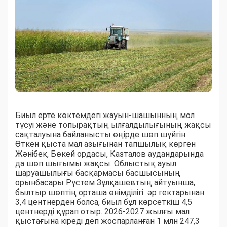
Биыл ерте көктемдегі жауын-шашынның мол
түсуі және топырақтың ылғалдылығының жақсы
сақталуына байланысты өңірде шөп шүйгін.
Өткен қыста мал азығынан тапшылық көрген
Жәнібек, Бөкей ордасы, Казталов аудандарында
да шөп шығымы жақсы. Облыстық ауыл
шаруашылығы басқармасы басшысының
орынбасары Рүстем Зұлқашевтың айтуынша,
былтыр шөптің орташа өнімділігі әр гектарынан
3,4 центнерден болса, биыл бұл көрсеткіш 4,5
центнерді құрап отыр. 2026-2027 жылғы мал
қыстағына кіреді деп жоспарланған 1 млн 247,3