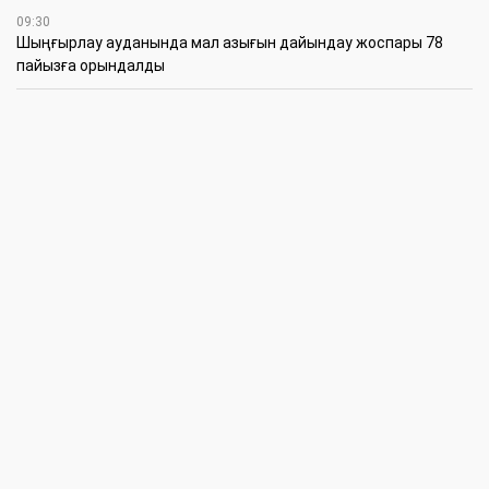
09:30
​Шыңғырлау ауданында мал азығын дайындау жоспары 78
пайызға орындалды
09:00
​Теректіде жас отбасыларға арналған тренинг өтті
7 Тамыз
16:45
Балалардың жазғы кезеңдегі қауіпсіздігін қамтамасыз ету –
негізгі қауіп-қатерлерге кешенді бақылауды талап етеді
15:30
Батыстың барысы анықталды
12:30
«Бөрлі жаршысы – Бурлинские вести» газетінде жаңа басшы
11:00
Аудандық мәслихаттың кезектен тыс 42-сессиясында
маңызды мәселелер қаралды