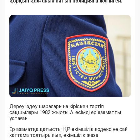
қорқып қалғанын айтып полицияға жүгінген.
Дереу іздеу шараларына кіріскен тәртіп
сақшылары 1982 жылғы А. есімді ер азаматты
ұстаған.
Ер азаматқа қатысты ҚР әкімшілік кодексіне сай
хаттама толтырылып, әкімшілік жаза