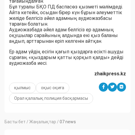
тағайындалған.
Бұл туралы БҚО ПД баспасөз қызметі мәлімдеді.
Айта кетейік, осыдан бірер күн бұрын әлеуметтік
желіде белгісіз әйел адамның аудиожазбасы
тараған болатын.
Аудиожазбада әйел адам белгісіз ер адамның
оқушылар сарайының алдында екі қыз баланы
аңдып, арттарынан еріп келгенін айтқан.
Ер адам үйдің есігін қағып қыздарға есікті ашуды
сұраған, «қыздарым қатты қорқып қалды» дейді
аудиожазба иесі.
zhaikpress.kz
қылмыс
оқыс оқиға
Орал қалалық полиция басқармасы
Басты бет
/
Жаңалықтар
/
07 news