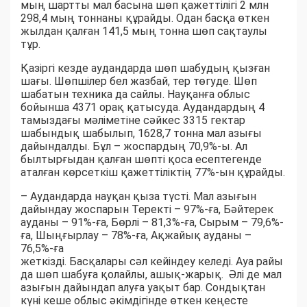
мың шартты мал басына шөп қажеттілігі 2 млн
298,4 мың тоннаны құрайды. Одан басқа өткен
жылдан қалған 141,5 мың тонна шөп сақтаулы
тұр.
Қазіргі кезде аудандарда шөп шабудың қызған
шағы. Шөпшілер бел жазбай, тер төгуде. Шөп
шабатын техника да сайлы. Науқанға облыс
бойынша 4371 орақ қатысуда. Аудандардың 4
тамыздағы мәліметіне сәйкес 3315 гектар
шабындық шабылып, 1628,7 тонна мал азығы
дайындалды. Бұл – жоспардың 70,9%-ы. Ал
былтырғыдан қалған шөпті қоса есептегенде
аталған көрсеткіш қажеттіліктің 77%-ын құрайды.
– Аудандарда науқан қыза түсті. Мал азығын
дайындау жоспарын Теректі – 97%-ға, Бәйтерек
ауданы – 91%-ға, Бөрлі – 81,3%-ға, Сырым – 79,6%-
ға, Шыңғырлау – 78%-ға, Ақжайық ауданы –
76,5%-ға
жеткізді. Басқалары сәл кейіндеу келеді. Ауа райы
да шөп шабуға қолайлы, ашық-жарық. Әлі де мал
азығын дайындап алуға уақыт бар. Сондықтан
күні кеше облыс әкімдігінде өткен кеңесте