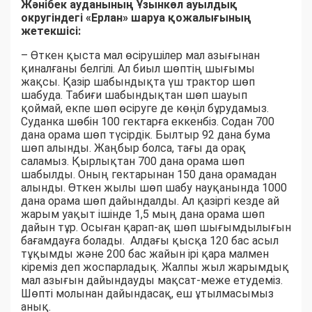
Жәнібек ауданының Ұзынкөл ауылдық
округіндегі «Ерлан» шаруа қожалығының
жетекшісі:
– Өткен қыста мал өсірушілер мал азығынан
қиналғаны белгілі. Ал биыл шөптің шығымы
жақсы. Қазір шабындықта үш трактор шөп
шабуда. Табиғи шабындықтан шөп шауып
қоймай, екпе шөп өсіруге де көңіл бұрудамыз.
Суданка шөбін 100 гектарға еккенбіз. Содан 700
дана орама шөп түсірдік. Былтыр 92 дана бума
шөп алынды. Жаңбыр болса, тағы да орақ
саламыз. Қырлықтан 700 дана орама шөп
шабылды. Оның гектарынан 150 дана орамадан
алынды. Өткен жылы шөп шабу науқанында 1000
дана орама шөп дайындалды. Ал қазіргі кезде ай
жарым уақыт ішінде 1,5 мың дана орама шөп
дайын тұр. Осыған қарап-ақ шөп шығымдылығын
бағамдауға болады. Алдағы қысқа 120 бас асыл
тұқымды және 200 бас жайын ірі қара малмен
кіреміз деп жоспарладық. Жалпы жыл жарымдық
мал азығын дайындауды мақсат-меже етудеміз.
Шөпті молынан дайындасақ, еш ұтылмасымыз
анық.