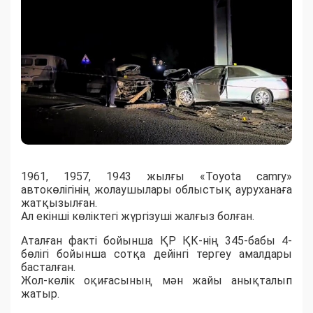
1961, 1957, 1943 жылғы «Toyota camry»
автокөлігінің жолаушылары облыстық ауруханаға
жатқызылған.
Ал екінші көліктегі жүргізуші жалғыз болған.
Аталған факті бойынша ҚР ҚК-нің 345-бабы 4-
бөлігі бойынша сотқа дейінгі тергеу амалдары
басталған.
Жол-көлік оқиғасының мән жайы анықталып
жатыр.