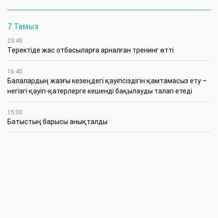
7 Тамыз
23:45
​Теректіде жас отбасыларға арналған тренинг өтті
16:45
Балалардың жазғы кезеңдегі қауіпсіздігін қамтамасыз ету –
негізгі қауіп-қатерлерге кешенді бақылауды талап етеді
15:30
Батыстың барысы анықталды
12:30
«Бөрлі жаршысы – Бурлинские вести» газетінде жаңа басшы
11:00
Аудандық мәслихаттың кезектен тыс 42-сессиясында
маңызды мәселелер қаралды
10:30