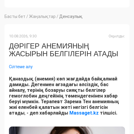
Басты бет
/
Жаңалықтар
/
Денсаулық
10.08.2026, 9:30
Оқылды:
ДӘРІГЕР АНЕМИЯНЫҢ
ЖАСЫРЫН БЕЛГІЛЕРІН АТАДЫ
Сілтеме алу
Қаназдық (анемия) көп жағдайда байқалмай
дамиды. Дегенмен ағзадағы әлсіздік, бас
айналу, терінің бозаруы сияқты белгілер
гемоглобин деңгейінің төмендегенінен хабар
беруі мүмкін. Терапевт Зарема Тен анемияның
жиі еленбей қалатын жеті негізгі белгісін
атады
,
- деп хабарлайды
Massaget.kz
тілшісі.