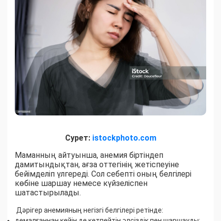
Сурет:
istockphoto.com
Маманның айтуынша, анемия біртіндеп
дамитындықтан, ағза оттегінің жетіспеуіне
бейімделіп үлгереді. Сол себепті оның белгілері
көбіне шаршау немесе күйзеліспен
шатастырылады.
Дәрігер анемияның негізгі белгілері ретінде:
демалғаннан кейін де кетпейтін әлсіздік пен шаршауды;