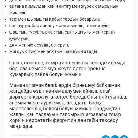
аз ғана қимылдан кейін ентігу мен жүрек қағысының
жиілеуін;
тері мен шырышты қабықтардың бозаруын;
бас ауруы, бас айналу және зейіннің төмендеуін;
шаштың түсуі, тырнақтың сынғыштығы мен терінің
құрғауын;
дәм мен иіс сезудің өзгеруін;
жиі суық тию мен аяқтың шаншуын атады.
Оның сөзінше, темір тапшылығы кезінде адамда
бор, саз немесе мұз жеуге деген ерекше
құмарлық пайда болуы мүмкін.
Маман аталған белгілердің бірнешеуі байқалған
жағдайда өздігінен емделумен айналыспай,
дәрігерге қаралуға кеңес береді. Оның айтуынша,
анемия жеке ауру емес, ағзадағы басқа
мәселелердің белгісі болуы мүмкін. Сондықтан
жалпы қан талдауын тапсырып, ағзадағы темір
қорын көрсететін ферритин деңгейін тексеру
маңызды.