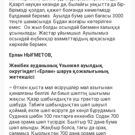
Қазіргі науқан кезінде де, былайғы уақытта да бір-
бірімізді қолдап, қажет болғанда көмегімізді
бұлдамай береміз. Ауылда бума шөп бағасы 3000
теңге шамасында. Бұдан жоғары көтерілген
емес. Он жыл болды осындай бағамен халыққа
ұсынылады. Жастар ұйымшыл. Ауылымыз
осындай еңбекқор азаматтардың арқасында
көркейе бермек.
Ерлан НЫҒМЕТОВ,
Жәнібек ауданының Ұзынкөл ауылдық
округіндегі «Ерлан» шаруа қожалығының
жетекшісі:
– Өткен қыста мал өсірушілер мал азығынан
қиналғаны белгілі. Ал биыл шөптің шығымы
жақсы. Қазір шабындықта үш трактор шөп
шабуда. Табиғи шабындықтан шөп шауып
қоймай, екпе шөп өсіруге де көңіл бұрудамыз.
Суданка шөбін 100 гектарға еккенбіз. Содан 700
дана орама шөп түсірдік. Былтыр 92 дана бума
шөп алынды. Жаңбыр болса, тағы да орақ
саламыз. Қырлықтан 700 дана орама шөп