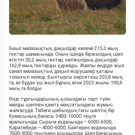
Биыл малазықтық дақылдар көлемі 215,3 мың
гектар шамасында. Оның ішінде біржылдық шөп
егістігі 50,2 мың гектар, көпжылдық дақылдар
162,8 мың гектарды құрайды. Жалпы өңірде жыл
санап малазықтық дақыл өсірушілер қатары
толығып келеді. Былтырғы көрсеткіш 203,8 мың
га, ал бұдан үш жыл бұрын, яғни 2023 жылы 190,6
мың га болды.
Өңір тұрғындарының қолындағы төрт түлік
малды шөппен қамту мақсатындағы жұмыс
жалғасуда. Табиғи шабындықтағы шөптің бір
бумасының бағасы 3400-10000 теңге
аралығында. Сырым ауданында – 6000-6500,
Қаратөбеде – 4000-6000, Бәйтерек ауданында
7000-9000 теңгеден ұсынылуда. Шөп бағасының