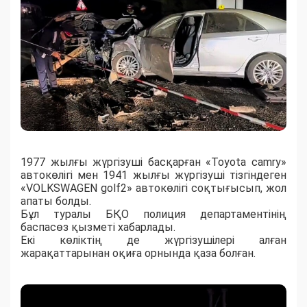
1977 жылғы жүргізуші басқарған «Toyota camry»
автокөлігі мен 1941 жылғы жүргізуші тізгіндеген
«VOLKSWAGEN golf2» автокөлігі соқтығысып, жол
апаты болды.
Бұл туралы БҚО полиция департаментінің
баспасөз қызметі хабарлады.
Екі көліктің де жүргізушілері алған
жарақаттарынан оқиға орнында қаза болған.