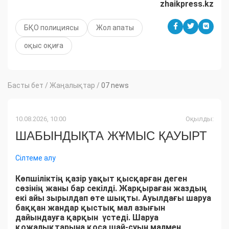
zhaikpress.kz
БҚО полициясы
Жол апаты
оқыс оқиға
Басты бет
/
Жаңалықтар
/
07 news
10.08.2026, 10:00
Оқылды:
ШАБЫНДЫҚТА ЖҰМЫС ҚАУЫРТ
Сілтеме алу
Көпшіліктің қазір уақыт қысқарған деген
сөзінің жаны бар секілді. Жарқыраған жаздың
екі айы зырылдап өте шықты. Ауылдағы шаруа
баққан жандар қыстық мал азығын
дайындауға қарқын үстеді. Шаруа
қожалықтарына қоса шай-суын малмен