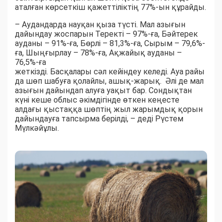
аталған көрсеткіш қажеттіліктің 77%-ын құрайды.
– Аудандарда науқан қыза түсті. Мал азығын
дайындау жоспарын Теректі – 97%-ға, Бәйтерек
ауданы – 91%-ға, Бөрлі – 81,3%-ға, Сырым – 79,6%-
ға, Шыңғырлау – 78%-ға, Ақжайық ауданы –
76,5%-ға
жеткізді. Басқалары сәл кейіндеу келеді. Ауа райы
да шөп шабуға қолайлы, ашық-жарық. Әлі де мал
азығын дайындап алуға уақыт бар. Сондықтан
күні кеше облыс әкімдігінде өткен кеңесте
алдағы қыстаққа шөптің жыл жарымдық қорын
дайындауға тапсырма берілді, – деді Рүстем
Мүлкәйұлы.