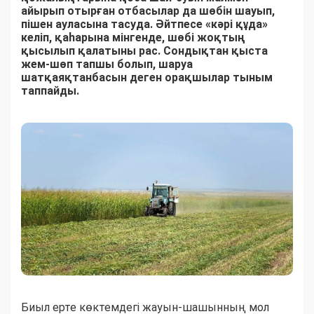
айырып отырған отбасылар да шөбін шауып,
пішен ауласына тасуда. Әйтпесе «кәрі құда»
келіп, қаһарына мінгенде, шөбі жоқтың
қысылып қалатыны рас. Сондықтан қыста
жем-шөп тапшы болып, шаруа
шатқаяқтанбасын деген орақшылар тыным
таппайды.
Биыл ерте көктемдегі жауын-шашынның мол