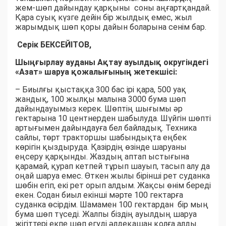
жем-шөп дайындау қарқыны соны аңғартқандай.
Қара суық күзге дейін бір жылдық емес, жыл
жарымдық шөп қоры дайын боларына сенім бар.
Серік БЕКСЕЙІТОВ,
Шыңғырлау ауданы Ақтау ауылдық округіндегі
«Азат» шаруа қожалығының жетекшісі:
– Биылғы қыстаққа 300 бас ірі қара, 500 уақ
жандық, 100 жылқы малына 3000 бума шөп
дайындауымыз керек. Шөптің шығымы әр
гектарына 10 центнерден шабылуда. Шүйгін шөпті
артығымен дайындауға бел байладық. Техника
сайлы, төрт тракторшы шабындықта еңбек
көрігін қыздыруда. Қазірдің өзінде шаруаны
еңсеру қарқынды. Жаздың аптап ыстығына
қарамай, қурап кетпей тұрып шауып, тасып алу да
оңай шаруа емес. Өткен жылы бірінші рет суданка
шөбін егіп, екі рет орып алдым. Жақсы өнім береді
екен. Содан биыл екінші мәрте 100 гектарға
суданка өсірдім. Шамамен 100 гектардан бір мың
бума шөп түседі. Жалпы біздің ауылдың шаруа
жігіттері екпе шөп егуді әлдеқашан қолға алды.