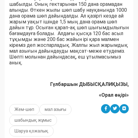
шабылды. Оның гектарынан 150 дана орамадан
алынды. Өткен жылы шөп шабу науқанында 1000
дана орама шөп дайындалды. Ал қазіргі кезде ай
жарым уақыт ішінде 1,5 мың дана орама шөп
дайын тұр. Осыған қарап-ақ шөп шығымдылығын
бағамдауға болады. Алдағы қысқа 120 бас асыл
тұқымды және 200 бас жайын ірі қара малмен
кіреміз деп жоспарладық. Жалпы жыл жарымдық
мал азығын дайындауды мақсат-меже етудеміз.
Шөпті молынан дайындасақ, еш ұтылмасымыз
анық.
Гүлбаршын ДЫБЫСҚАЛИҚЫЗЫ,
«Орал өңірі»
Жем-шөп
мал азығы
шабындық жұмыс
Шаруа қожалық