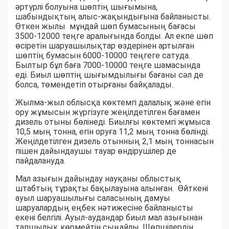
әртүрлі болуына шөптің шығымына,
шабындықтың алыс-жақындығына байланысты.
Өткен жылы мұндай шөп бумасының бағасы
3500-12000 теңге аралығында болды. Ал екпе шөп
өсіретін шаруашылықтар өздерінен артылған
шөптің бумасын 6000-10000 теңгеге сатуда.
Былтыр бұл баға 7000-10000 теңге шамасында
еді. Биыл шөптің шығымдылығы бағаны сәл де
болса, төмендетіп отырғаны байқалады.
Жылма-жыл облысқа көктемгі далалық және егін
ору жұмысын жүргізуге жеңілдетілген бағамен
дизель отыны бөлінеді. Биылғы көктемгі жұмыса
10,5 мың тонна, егін оруға 11,2 мың тонна бөлінді.
Жеңілдетілген дизель отынның 2,1 мың тоннасын
пішен дайындаушы тауар өндірушілер де
пайдалануда.
Мал азығын дайындау науқаны облыстық
штабтың тұрақты бақылауына алынған. Өйткені
ауыл шаруашылығы саласының дамуы
шаруалардың еңбек нәтижесіне байланысты
екені белгілі. Ауыл-аудандар биыл мал азығынан
тапшылық көрмейтін сыңайлы. Шөпшілердің