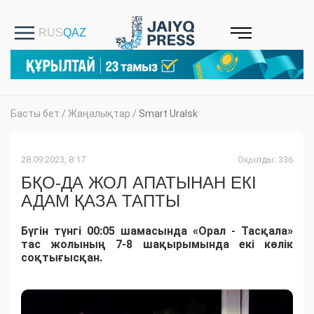
Басты бет
/
Жаңалықтар
/
Smart Uralsk
28.09.2023, 8:17
Оқылды: 336
БҚО-ДА ЖОЛ АПАТЫНАН ЕКІ
АДАМ ҚАЗА ТАПТЫ
Бүгін түнгі 00:05 шамасында «Орал - Тасқала»
тас жолының 7-8 шақырымында екі көлік
соқтығысқан.