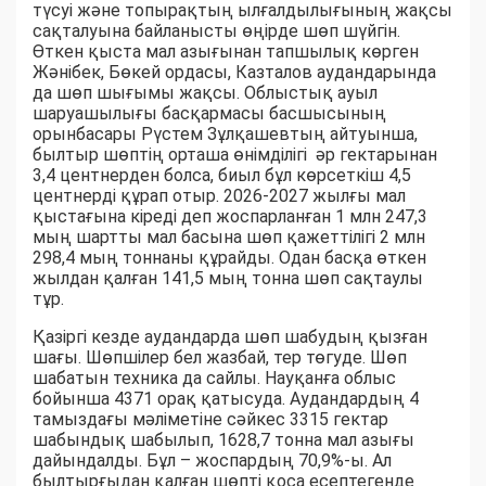
түсуі және топырақтың ылғалдылығының жақсы
сақталуына байланысты өңірде шөп шүйгін.
Өткен қыста мал азығынан тапшылық көрген
Жәнібек, Бөкей ордасы, Казталов аудандарында
да шөп шығымы жақсы. Облыстық ауыл
шаруашылығы басқармасы басшысының
орынбасары Рүстем Зұлқашевтың айтуынша,
былтыр шөптің орташа өнімділігі әр гектарынан
3,4 центнерден болса, биыл бұл көрсеткіш 4,5
центнерді құрап отыр. 2026-2027 жылғы мал
қыстағына кіреді деп жоспарланған 1 млн 247,3
мың шартты мал басына шөп қажеттілігі 2 млн
298,4 мың тоннаны құрайды. Одан басқа өткен
жылдан қалған 141,5 мың тонна шөп сақтаулы
тұр.
Қазіргі кезде аудандарда шөп шабудың қызған
шағы. Шөпшілер бел жазбай, тер төгуде. Шөп
шабатын техника да сайлы. Науқанға облыс
бойынша 4371 орақ қатысуда. Аудандардың 4
тамыздағы мәліметіне сәйкес 3315 гектар
шабындық шабылып, 1628,7 тонна мал азығы
дайындалды. Бұл – жоспардың 70,9%-ы. Ал
былтырғыдан қалған шөпті қоса есептегенде