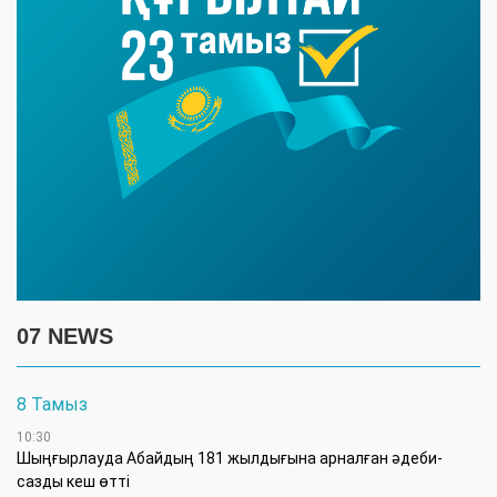
07 NEWS
8 Тамыз
10:30
Шыңғырлауда Абайдың 181 жылдығына арналған әдеби-
сазды кеш өтті