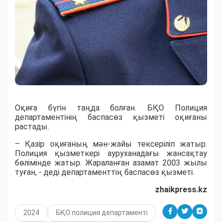
Оқиға бүгін таңда болған. БҚО Полиция
департаментінің баспасөз қызметі оқиғаны
растады.
– Қазір оқиғаның мән-жайы тексеріліп жатыр.
Полиция қызметкері ауруханадағы
жансақтау
бөлімінде жатыр. Жараланған азамат 2003 жылы
туған, - деді департaменттің баспасөз қызметі.
zhaikpress.kz
2024
БҚО полиция департаменті