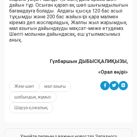
дайын тұр. Осыған қарап-ақ шөп шығымдылығын
бағамдауға болады. Алдағы қысқа 120 бас асыл
тұқымды және 200 бас жайын ірі қара малмен
кіреміз деп жоспарладық. Жалпы жыл жарымдық
мал азығын дайындауды мақсат-меже етудеміз.
Шөпті молынан дайындасақ, еш ұтылмасымыз
анық.
Гүлбаршын ДЫБЫСҚАЛИҚЫЗЫ,
«Орал өңірі»
Жем-шөп
мал азығы
шабындық жұмыс
Шаруа қожалық
Узнайте первым о важных новостях Западного