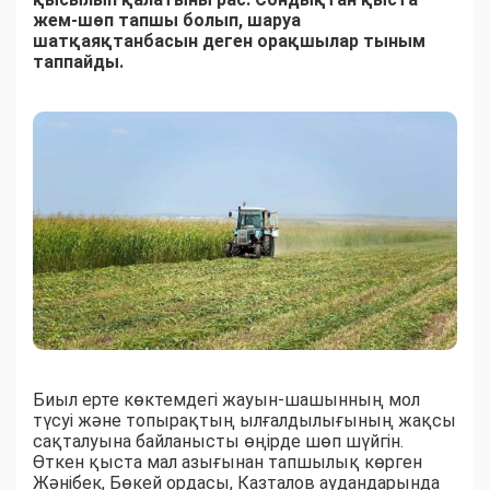
жем-шөп тапшы болып, шаруа
шатқаяқтанбасын деген орақшылар тыным
таппайды.
Биыл ерте көктемдегі жауын-шашынның мол
түсуі және топырақтың ылғалдылығының жақсы
сақталуына байланысты өңірде шөп шүйгін.
Өткен қыста мал азығынан тапшылық көрген
Жәнібек, Бөкей ордасы, Казталов аудандарында