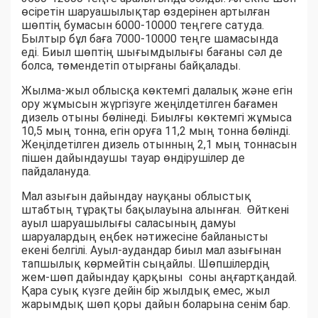
өсіретін шаруашылықтар өздерінен артылған
шөптің бумасын 6000-10000 теңгеге сатуда.
Былтыр бұл баға 7000-10000 теңге шамасында
еді. Биыл шөптің шығымдылығы бағаны сәл де
болса, төмендетіп отырғаны байқалады.
Жылма-жыл облысқа көктемгі далалық және егін
ору жұмысын жүргізуге жеңілдетілген бағамен
дизель отыны бөлінеді. Биылғы көктемгі жұмыса
10,5 мың тонна, егін оруға 11,2 мың тонна бөлінді.
Жеңілдетілген дизель отынның 2,1 мың тоннасын
пішен дайындаушы тауар өндірушілер де
пайдалануда.
Мал азығын дайындау науқаны облыстық
штабтың тұрақты бақылауына алынған. Өйткені
ауыл шаруашылығы саласының дамуы
шаруалардың еңбек нәтижесіне байланысты
екені белгілі. Ауыл-аудандар биыл мал азығынан
тапшылық көрмейтін сыңайлы. Шөпшілердің
жем-шөп дайындау қарқыны соны аңғартқандай.
Қара суық күзге дейін бір жылдық емес, жыл
жарымдық шөп қоры дайын боларына сенім бар.