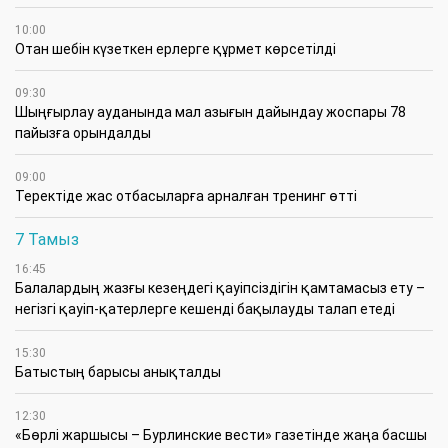
10:00
Отан шебін күзеткен ерлерге құрмет көрсетілді
09:30
​Шыңғырлау ауданында мал азығын дайындау жоспары 78
пайызға орындалды
09:00
​Теректіде жас отбасыларға арналған тренинг өтті
7 Тамыз
16:45
Балалардың жазғы кезеңдегі қауіпсіздігін қамтамасыз ету –
негізгі қауіп-қатерлерге кешенді бақылауды талап етеді
15:30
Батыстың барысы анықталды
12:30
«Бөрлі жаршысы – Бурлинские вести» газетінде жаңа басшы