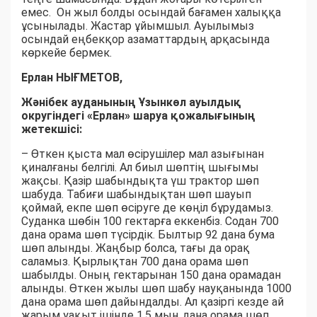
емес. Он жыл болды осындай бағамен халыққа
ұсынылады. Жастар ұйымшыл. Ауылымыз
осындай еңбекқор азаматтардың арқасында
көркейе бермек.
Ерлан НЫҒМЕТОВ,
Жәнібек ауданының Ұзынкөл ауылдық
округіндегі «Ерлан» шаруа қожалығының
жетекшісі:
– Өткен қыста мал өсірушілер мал азығынан
қиналғаны белгілі. Ал биыл шөптің шығымы
жақсы. Қазір шабындықта үш трактор шөп
шабуда. Табиғи шабындықтан шөп шауып
қоймай, екпе шөп өсіруге де көңіл бұрудамыз.
Суданка шөбін 100 гектарға еккенбіз. Содан 700
дана орама шөп түсірдік. Былтыр 92 дана бума
шөп алынды. Жаңбыр болса, тағы да орақ
саламыз. Қырлықтан 700 дана орама шөп
шабылды. Оның гектарынан 150 дана орамадан
алынды. Өткен жылы шөп шабу науқанында 1000
дана орама шөп дайындалды. Ал қазіргі кезде ай
жарым уақыт ішінде 1,5 мың дана орама шөп