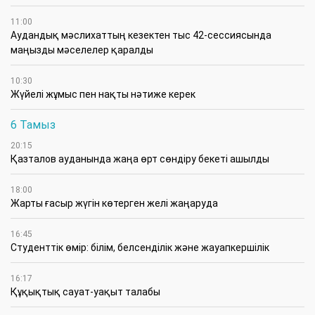
11:00
Аудандық мәслихаттың кезектен тыс 42-сессиясында
маңызды мәселелер қаралды
10:30
Жүйелі жұмыс пен нақты нәтиже керек
6 Тамыз
20:15
Қазталов ауданында жаңа өрт сөндіру бекеті ашылды
18:00
Жарты ғасыр жүгін көтерген желі жаңаруда
16:45
Студенттік өмір: білім, белсенділік және жауапкершілік
16:17
Құқықтық сауат-уақыт талабы