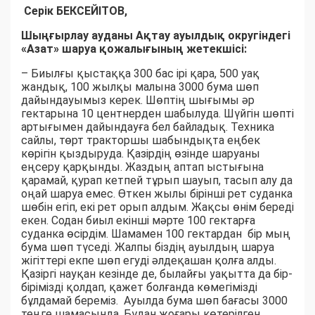
Серік БЕКСЕЙІТОВ,
Шыңғырлау ауданы Ақтау ауылдық округіндегі
«Азат» шаруа қожалығының жетекшісі:
– Биылғы қыстаққа 300 бас ірі қара, 500 уақ
жандық, 100 жылқы малына 3000 бума шөп
дайындауымыз керек. Шөптің шығымы әр
гектарына 10 центнерден шабылуда. Шүйгін шөпті
артығымен дайындауға бел байладық. Техника
сайлы, төрт тракторшы шабындықта еңбек
көрігін қыздыруда. Қазірдің өзінде шаруаны
еңсеру қарқынды. Жаздың аптап ыстығына
қарамай, қурап кетпей тұрып шауып, тасып алу да
оңай шаруа емес. Өткен жылы бірінші рет суданка
шөбін егіп, екі рет орып алдым. Жақсы өнім береді
екен. Содан биыл екінші мәрте 100 гектарға
суданка өсірдім. Шамамен 100 гектардан бір мың
бума шөп түседі. Жалпы біздің ауылдың шаруа
жігіттері екпе шөп егуді әлдеқашан қолға алды.
Қазіргі науқан кезінде де, былайғы уақытта да бір-
бірімізді қолдап, қажет болғанда көмегімізді
бұлдамай береміз. Ауылда бума шөп бағасы 3000
теңге шамасында. Бұдан жоғары көтерілген