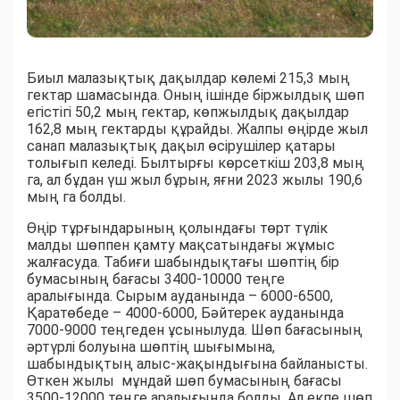
Биыл малазықтық дақылдар көлемі 215,3 мың
гектар шамасында. Оның ішінде біржылдық шөп
егістігі 50,2 мың гектар, көпжылдық дақылдар
162,8 мың гектарды құрайды. Жалпы өңірде жыл
санап малазықтық дақыл өсірушілер қатары
толығып келеді. Былтырғы көрсеткіш 203,8 мың
га, ал бұдан үш жыл бұрын, яғни 2023 жылы 190,6
мың га болды.
Өңір тұрғындарының қолындағы төрт түлік
малды шөппен қамту мақсатындағы жұмыс
жалғасуда. Табиғи шабындықтағы шөптің бір
бумасының бағасы 3400-10000 теңге
аралығында. Сырым ауданында – 6000-6500,
Қаратөбеде – 4000-6000, Бәйтерек ауданында
7000-9000 теңгеден ұсынылуда. Шөп бағасының
әртүрлі болуына шөптің шығымына,
шабындықтың алыс-жақындығына байланысты.
Өткен жылы мұндай шөп бумасының бағасы
3500-12000 теңге аралығында болды. Ал екпе шөп