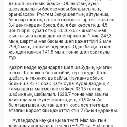
да шөп шығымы жақсы. Облыстық ауыл
шаруашылығы басқармасы басшысының
орынбасары Рүстем Зұлқашевтың айтуынша,
былтыр шөптің орташа өнімділігі әр гектарынан
3,4 центнерден болса, биыл бұл көрсеткіш 4,5
центнерді құрап отыр. 2026-2027 жылғы мал
қыстағына кіреді деп жоспарланған 1 млн 247,3
мың шартты мал басына шөп қажеттілігі 2 млн
298,4 мың тоннаны құрайды. Одан басқа өткен
жылдан қалған 141,5 мың тонна шөп сақтаулы
тұр.
Қазіргі кезде аудандарда шөп шабудың қызған
шағы. Шөпшілер бел жазбай, тер төгуде. Шөп
шабатын техника да сайлы. Науқанға облыс
бойынша 4371 орақ қатысуда. Аудандардың 4
тамыздағы мәліметіне сәйкес 3315 гектар
шабындық шабылып, 1628,7 тонна мал азығы
дайындалды. Бұл – жоспардың 70,9%-ы. Ал
былтырғыдан қалған шөпті қоса есептегенде
аталған көрсеткіш қажеттіліктің 77%-ын құрайды.
– Аудандарда науқан қыза түсті. Мал азығын
дайындау жоспарын Теректі – 97%-ға, Бәйтерек