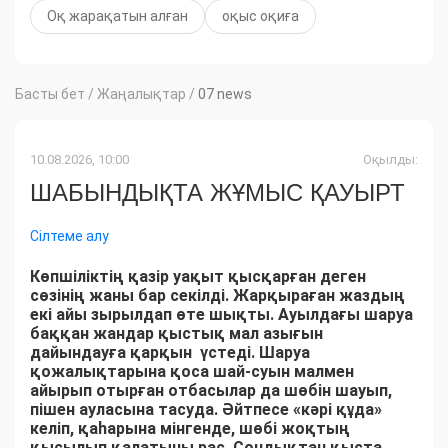
Оқ жарақатын алған
оқыс оқиға
Басты бет
/
Жаңалықтар
/
07 news
10.08.2026, 10:00
Оқылды:
ШАБЫНДЫҚТА ЖҰМЫС ҚАУЫРТ
Сілтеме алу
Көпшіліктің қазір уақыт қысқарған деген
сөзінің жаны бар секілді. Жарқыраған жаздың
екі айы зырылдап өте шықты. Ауылдағы шаруа
баққан жандар қыстық мал азығын
дайындауға қарқын үстеді. Шаруа
қожалықтарына қоса шай-суын малмен
айырып отырған отбасылар да шөбін шауып,
пішен ауласына тасуда. Әйтпесе «кәрі құда»
келіп, қаһарына мінгенде, шөбі жоқтың
қысылып қалатыны рас. Сондықтан қыста