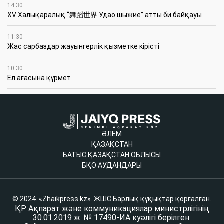
14:30
XV Халықаралық “舞蹈世界 Удао шыжие” атты би байқауы
11:30
Жас сарбаздар жауынгерлік қызметке кірісті
10:30
Ел ағасына құрмет
ӘЛЕМ
ҚАЗАҚСТАН
БАТЫС ҚАЗАҚСТАН ОБЛЫСЫ
БҚО АУДАНДАРЫ
© 2024. «Zhaikpress.kz». ЖШС Барлық құқықтар қорғалған.
ҚР Ақпарат және коммуникациялар министрлігінің
30.01.2019 ж. № 17490-ИА куәлігі берілген.