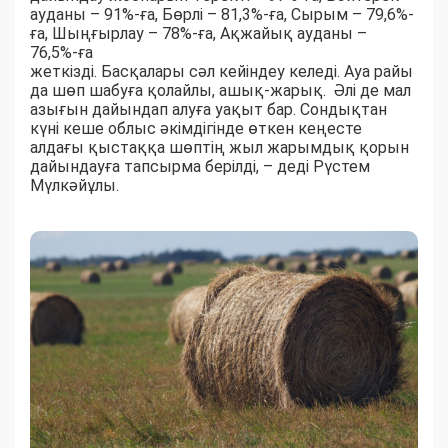
ауданы – 91%-ға, Бөрлі – 81,3%-ға, Сырым – 79,6%-
ға, Шыңғырлау – 78%-ға, Ақжайық ауданы –
76,5%-ға
жеткізді. Басқалары сәл кейіндеу келеді. Ауа райы
да шөп шабуға қолайлы, ашық-жарық. Әлі де мал
азығын дайындап алуға уақыт бар. Сондықтан
күні кеше облыс әкімдігінде өткен кеңесте
алдағы қыстаққа шөптің жыл жарымдық қорын
дайындауға тапсырма берілді, – деді Рүстем
Мүлкәйұлы.