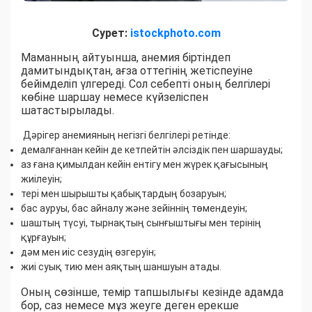
Сурет:
istockphoto.com
Маманның айтуынша, анемия біртіндеп
дамитындықтан, ағза оттегінің жетіспеуіне
бейімделіп үлгереді. Сол себепті оның белгілері
көбіне шаршау немесе күйзеліспен
шатастырылады.
Дәрігер анемияның негізгі белгілері ретінде:
демалғаннан кейін де кетпейтін әлсіздік пен шаршауды;
аз ғана қимылдан кейін ентігу мен жүрек қағысының
жиілеуін;
тері мен шырышты қабықтардың бозаруын;
бас ауруы, бас айналу және зейіннің төмендеуін;
шаштың түсуі, тырнақтың сынғыштығы мен терінің
құрғауын;
дәм мен иіс сезудің өзгеруін;
жиі суық тию мен аяқтың шаншуын атады.
Оның сөзінше, темір тапшылығы кезінде адамда
бор, саз немесе мұз жеуге деген ерекше