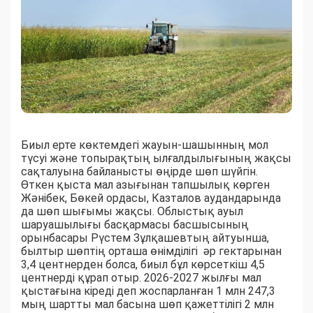
Биыл ерте көктемдегі жауын-шашынның мол
түсуі және топырақтың ылғалдылығының жақсы
сақталуына байланысты өңірде шөп шүйгін.
Өткен қыста мал азығынан тапшылық көрген
Жәнібек, Бөкей ордасы, Казталов аудандарында
да шөп шығымы жақсы. Облыстық ауыл
шаруашылығы басқармасы басшысының
орынбасары Рүстем Зұлқашевтың айтуынша,
былтыр шөптің орташа өнімділігі әр гектарынан
3,4 центнерден болса, биыл бұл көрсеткіш 4,5
центнерді құрап отыр. 2026-2027 жылғы мал
қыстағына кіреді деп жоспарланған 1 млн 247,3
мың шартты мал басына шөп қажеттілігі 2 млн