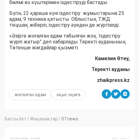
бөлімі өз күштерімен іздестіруді бастады.
Бүгін, 22 қараша күні іздестіру жұмыстарына 25
адам, 9 техника қатысты. Облыстық ТЖД
тікұшақ жіберіп, іздестіру әуеден де жүргізілді.
«Әзірге жоғалған адам табылған жоқ. Іздестіру
жүріп жатыр” деп хабарлады Теректі ауданының
Төтенше жағдайлар қызметі.
Камелия Өтеу,
Теректі ауданы
zhaikpress.kz
жоғалған адам
оқыс оқиға
Басты бет
/
Жаңалықтар
/
07 news