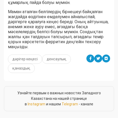
құмарлық пайда болуы мүмкін.
Маман аталған белгілердің бірнешеуі байқалған
жағдайда өздігінен емделумен айналыспай,
дәрігерге қаралуға кеңес береді. Оның айтуынша,
анемия жеке ауру емес, ағзадағы басқа
мәселелердің белгісі болуы мүмкін. Сондықтан
жалпы қан талдауын тапсырып, ағзадағы темір
қорын көрсететін ферритин деңгейін тексеру
маңызды.
дәрігер кеңесі
денсаулық
қаназдық
Узнайте первым о важных новостях Западного
Казахстана на нашей странице
в
Instagram
и нашем
Telegram
- канале