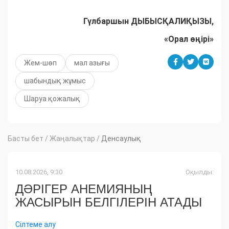
Гүлбаршын ДЫБЫСҚАЛИҚЫЗЫ,
«Орал өңірі»
Жем-шөп
мал азығы
шабындық жұмыс
Шаруа қожалық
Басты бет
/
Жаңалықтар
/
Денсаулық
10.08.2026, 9:30
Оқылды:
ДӘРІГЕР АНЕМИЯНЫҢ
ЖАСЫРЫН БЕЛГІЛЕРІН АТАДЫ
Сілтеме алу