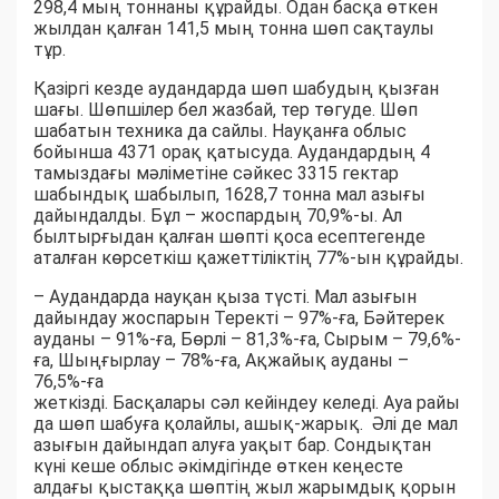
298,4 мың тоннаны құрайды. Одан басқа өткен
жылдан қалған 141,5 мың тонна шөп сақтаулы
тұр.
Қазіргі кезде аудандарда шөп шабудың қызған
шағы. Шөпшілер бел жазбай, тер төгуде. Шөп
шабатын техника да сайлы. Науқанға облыс
бойынша 4371 орақ қатысуда. Аудандардың 4
тамыздағы мәліметіне сәйкес 3315 гектар
шабындық шабылып, 1628,7 тонна мал азығы
дайындалды. Бұл – жоспардың 70,9%-ы. Ал
былтырғыдан қалған шөпті қоса есептегенде
аталған көрсеткіш қажеттіліктің 77%-ын құрайды.
– Аудандарда науқан қыза түсті. Мал азығын
дайындау жоспарын Теректі – 97%-ға, Бәйтерек
ауданы – 91%-ға, Бөрлі – 81,3%-ға, Сырым – 79,6%-
ға, Шыңғырлау – 78%-ға, Ақжайық ауданы –
76,5%-ға
жеткізді. Басқалары сәл кейіндеу келеді. Ауа райы
да шөп шабуға қолайлы, ашық-жарық. Әлі де мал
азығын дайындап алуға уақыт бар. Сондықтан
күні кеше облыс әкімдігінде өткен кеңесте
алдағы қыстаққа шөптің жыл жарымдық қорын