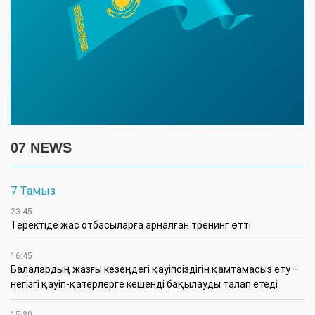
07 NEWS
7 Тамыз
23:45
​Теректіде жас отбасыларға арналған тренинг өтті
16:45
Балалардың жазғы кезеңдегі қауіпсіздігін қамтамасыз ету –
негізгі қауіп-қатерлерге кешенді бақылауды талап етеді
15:30