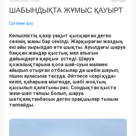
10.08.2026, 10:00
Оқылды:
ШАБЫНДЫҚТА ЖҰМЫС ҚАУЫРТ
Сілтеме алу
Көпшіліктің қазір уақыт қысқарған деген
сөзінің жаны бар секілді. Жарқыраған жаздың
екі айы зырылдап өте шықты. Ауылдағы шаруа
баққан жандар қыстық мал азығын
дайындауға қарқын үстеді. Шаруа
қожалықтарына қоса шай-суын малмен
айырып отырған отбасылар да шөбін шауып,
пішен ауласына тасуда. Әйтпесе «кәрі құда»
келіп, қаһарына мінгенде, шөбі жоқтың
қысылып қалатыны рас. Сондықтан қыста
жем-шөп тапшы болып, шаруа
шатқаяқтанбасын деген орақшылар тыным
таппайды.