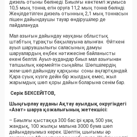
дизель отыны бөлінеді. Биылғы көктемгі жұмыса
10,5 мың тонна, егін оруға 11,2 мың тонна бөлінді.
Жеңілдетілген дизель отынның 2,1 мың тоннасын
пішен дайындаушы тауар өндірушілер де
пайдалануда.
Мал азығын дайындау науқаны облыстық
штабтың тұрақты бақылауына алынған. Өйткені
ауыл шаруашылығы саласының дамуы
шаруалардың еңбек нәтижесіне байланысты
екені белгілі. Ауыл-аудандар биыл мал азығынан
тапшылық көрмейтін сыңайлы. Шөпшілердің
жем-шөп дайындау қарқыны соны аңғартқандай.
Қара суық күзге дейін бір жылдық емес, жыл
жарымдық шөп қоры дайын боларына сенім бар.
Серік БЕКСЕЙІТОВ,
Шыңғырлау ауданы Ақтау ауылдық округіндегі
«Азат» шаруа қожалығының жетекшісі:
– Биылғы қыстаққа 300 бас ірі қара, 500 уақ
жандық, 100 жылқы малына 3000 бума шөп
дайындауымыз керек. Шөптің шығымы әр