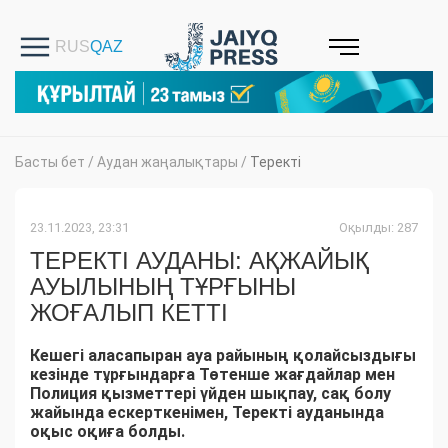
Басты бет
/
Аудан жаңалықтары
/
Теректі
23.11.2023, 23:31
Оқылды: 287
ТЕРЕКТІ АУДАНЫ: АҚЖАЙЫҚ
АУЫЛЫНЫҢ ТҰРҒЫНЫ
ЖОҒАЛЫП КЕТТІ
Кешегі аласапыран ауа райының қолайсыздығы
кезінде тұрғындарға Төтенше жағдайлар мен
Полиция қызметтері үйден шықпау, сақ болу
жайында ескерткенімен, Теректі ауданында
оқыс оқиға болды.