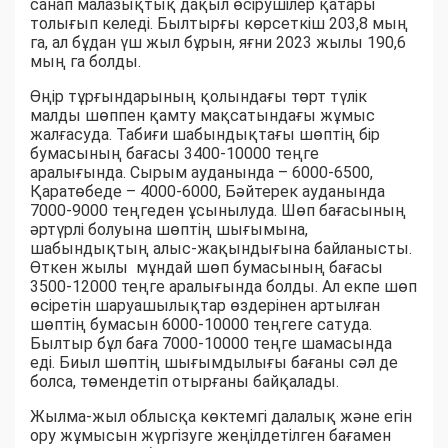
санап малазықтық дақыл өсірушілер қатары
толығып келеді. Былтырғы көрсеткіш 203,8 мың
га, ал бұдан үш жыл бұрын, яғни 2023 жылы 190,6
мың га болды.
Өңір тұрғындарының қолындағы төрт түлік
малды шөппен қамту мақсатындағы жұмыс
жалғасуда. Табиғи шабындықтағы шөптің бір
бумасының бағасы 3400-10000 теңге
аралығында. Сырым ауданында – 6000-6500,
Қаратөбеде – 4000-6000, Бәйтерек ауданында
7000-9000 теңгеден ұсынылуда. Шөп бағасының
әртүрлі болуына шөптің шығымына,
шабындықтың алыс-жақындығына байланысты.
Өткен жылы мұндай шөп бумасының бағасы
3500-12000 теңге аралығында болды. Ал екпе шөп
өсіретін шаруашылықтар өздерінен артылған
шөптің бумасын 6000-10000 теңгеге сатуда.
Былтыр бұл баға 7000-10000 теңге шамасында
еді. Биыл шөптің шығымдылығы бағаны сәл де
болса, төмендетіп отырғаны байқалады.
Жылма-жыл облысқа көктемгі далалық және егін
ору жұмысын жүргізуге жеңілдетілген бағамен