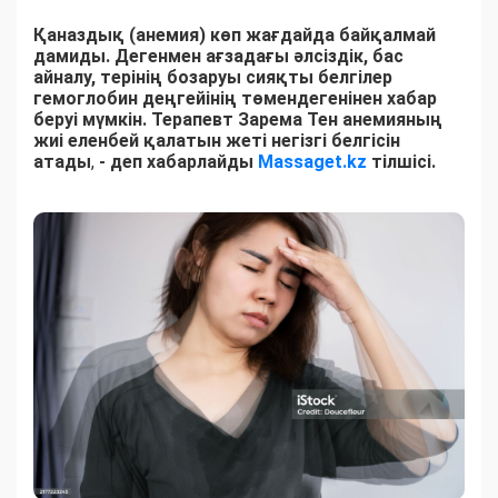
Қаназдық (анемия) көп жағдайда байқалмай
дамиды. Дегенмен ағзадағы әлсіздік, бас
айналу, терінің бозаруы сияқты белгілер
гемоглобин деңгейінің төмендегенінен хабар
беруі мүмкін. Терапевт Зарема Тен анемияның
жиі еленбей қалатын жеті негізгі белгісін
атады
,
- деп хабарлайды
Massaget.kz
тілшісі.