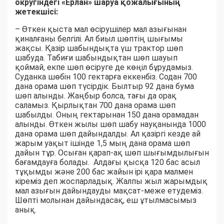
округіндегі «Ерлан» шаруа қожалығының
жетекшісі:
– Өткен қыста мал өсірушілер мал азығынан
қиналғаны белгілі. Ал биыл шөптің шығымы
жақсы. Қазір шабындықта үш трактор шөп
шабуда. Табиғи шабындықтан шөп шауып
қоймай, екпе шөп өсіруге де көңіл бұрудамыз.
Суданка шөбін 100 гектарға еккенбіз. Содан 700
дана орама шөп түсірдік. Былтыр 92 дана бума
шөп алынды. Жаңбыр болса, тағы да орақ
саламыз. Қырлықтан 700 дана орама шөп
шабылды. Оның гектарынан 150 дана орамадан
алынды. Өткен жылы шөп шабу науқанында 1000
дана орама шөп дайындалды. Ал қазіргі кезде ай
жарым уақыт ішінде 1,5 мың дана орама шөп
дайын тұр. Осыған қарап-ақ шөп шығымдылығын
бағамдауға болады. Алдағы қысқа 120 бас асыл
тұқымды және 200 бас жайын ірі қара малмен
кіреміз деп жоспарладық. Жалпы жыл жарымдық
мал азығын дайындауды мақсат-меже етудеміз.
Шөпті молынан дайындасақ, еш ұтылмасымыз
анық.