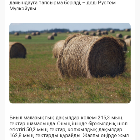
дайындауға тапсырма берілді, – деді Рүстем
Мүлкәйұлы.
Биыл малазықтық дақылдар көлемі 215,3 мың
гектар шамасында. Оның ішінде біржылдық шөп
егістігі 50,2 мың гектар, көпжылдық дақылдар
162,8 мың гектарды құрайды. Жалпы өңірде жыл