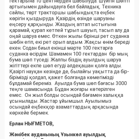
гектарына 10 центнерден шабылуда. Шүйгін шөпті
артығымен дайындауға бел байладық. Техника
сайлы, төрт тракторшы шабындықта еңбек
көрігін қыздыруда. Қазірдің өзінде шаруаны
еңсеру қарқынды. Жаздың аптап ыстығына
қарамай, қурап кетпей тұрып шауып, тасып алу да
оңай шаруа емес. Өткен жылы бірінші рет суданка
шөбін егіп, екі рет орып алдым. Жақсы өнім береді
екен. Содан биыл екінші мәрте 100 гектарға
суданка өсірдім. Шамамен 100 гектардан бір мың
бума шөп түседі. Жалпы біздің ауылдың шаруа
жігіттері екпе шөп егуді әлдеқашан қолға алды.
Қазіргі науқан кезінде де, былайғы уақытта да бір-
бірімізді қолдап, қажет болғанда көмегімізді
бұлдамай береміз. Ауылда бума шөп бағасы 3000
теңге шамасында. Бұдан жоғары көтерілген
емес. Он жыл болды осындай бағамен халыққа
ұсынылады. Жастар ұйымшыл. Ауылымыз
осындай еңбекқор азаматтардың арқасында
көркейе бермек.
Ерлан НЫҒМЕТОВ,
Жәнібек ауданының Ұзынкөл ауылдық