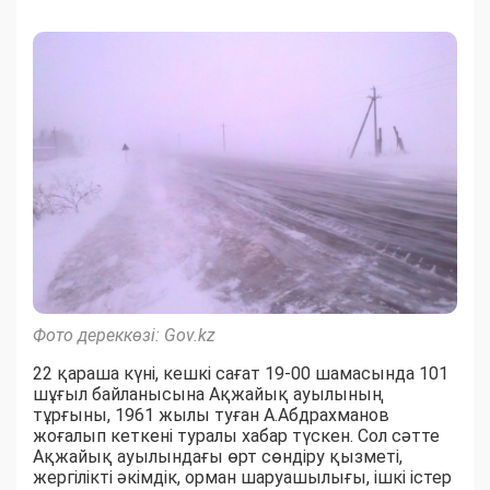
Фото дереккөзі: Gov.kz
22 қараша күні, кешкі сағат 19-00 шамасында 101
шұғыл байланысына Ақжайық ауылының
тұрғыны, 1961 жылы туған А.Абдрахманов
жоғалып кеткені туралы хабар түскен. Сол сәтте
Ақжайық ауылындағы өрт сөндіру қызметі,
жергілікті әкімдік, орман шаруашылығы, ішкі істер