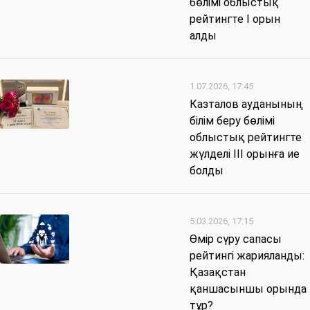
бөлімі облыстық
рейтингте І орын
алды
1.07.2026, 17:45
Казталов ауданының
білім беру бөлімі
облыстық рейтингте
жүлделі ІІІ орынға ие
болды
5.03.2026, 17:15
Өмір сүру сапасы
рейтингі жарияланды:
Қазақстан
қаншасыншы орында
тұр?