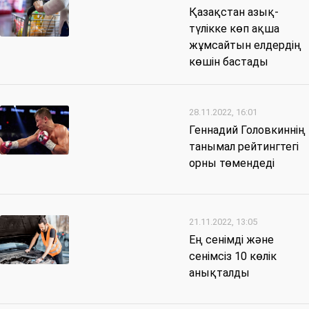
Қазақстан азық-
түлікке көп ақша
жұмсайтын елдердің
көшін бастады
28.11.2022, 16:01
Геннадий Головкиннің
танымал рейтингтегі
орны төмендеді
21.11.2022, 13:05
Ең сенімді және
сенімсіз 10 көлік
анықталды