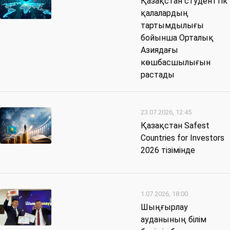
Қазақстан студенттік
қалалардың
тартымдылығы
бойынша Орталық
Азиядағы
көшбасшылығын
растады
23.07.2026, 12:45
Қазақстан Safest
Countries for Investors
2026 тізімінде
1.07.2026, 18:00
Шыңғырлау
ауданының білім