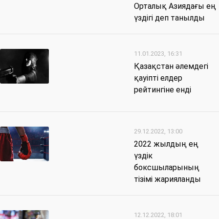
Орталық Азиядағы ең
үздігі деп танылды
11.01.2023, 16:31
Қазақстан әлемдегі
қауіпті елдер
рейтингіне енді
29.12.2022, 13:00
2022 жылдың ең
үздік
боксшыларының
тізімі жарияланды
12.12.2022, 18:01