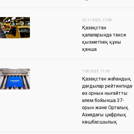
23.11.2025, 17:00
Қазақстан
қалаларында такси
қызметінің құны
қанша
7.06.2025, 11:30
Қазақстан жаһандық
дағдылар рейтингінде
өз орнын нығайтты:
әлем бойынша 37-
орын және Орталық
Азиядағы цифрлық
көшбасшылық