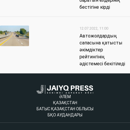
баратын елдерінің
бестігіне кірді
12.07.2022, 11:00
Автожолдардың
сапасына қатысты
әкімдіктер
рейтингінің
әдістемесі бекітіледі
ӘЛЕМ
ҚАЗАҚСТАН
БАТЫС ҚАЗАҚСТАН ОБЛЫСЫ
БҚО АУДАНДАРЫ