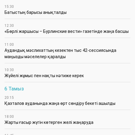
15:30
Батыстың барысы анықталды
12:30
«Бөрлі жаршысы – Бурлинские вести» газетінде жаңа басшы
11:00
Аудандық мәслихаттың кезектен тыс 42-сессиясында
маңызды мәселелер қаралды
10:30
Жүйелі жұмыс пен нақты нәтиже керек
6 Тамыз
20:15
Қазталов ауданында жаңа өрт сөндіру бекеті ашылды
18:00
Жарты ғасыр жүгін көтерген желі жаңаруда