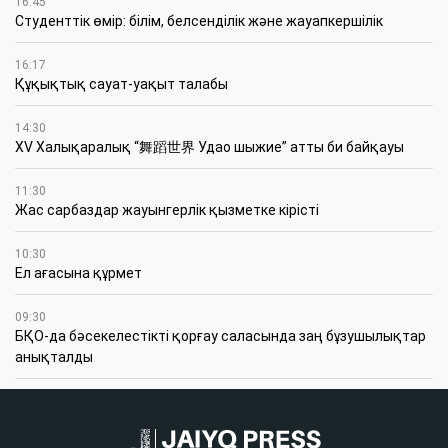
16:45
Студенттік өмір: білім, белсенділік және жауапкершілік
16:17
Құқықтық сауат-уақыт талабы
14:30
XV Халықаралық “舞蹈世界 Удао шыжие” атты би байқауы
11:30
Жас сарбаздар жауынгерлік қызметке кірісті
10:30
Ел ағасына құрмет
09:30
БҚО-да бәсекелестікті қорғау саласында заң бұзушылықтар
анықталды