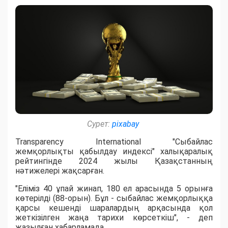
Сурет:
pixabay
Transparency International "Сыбайлас
жемқорлықты қабылдау индексі" халықаралық
рейтингінде 2024 жылы Қазақстанның
нәтижелері жақсарған.
"Еліміз 40 ұпай жинап, 180 ел арасында 5 орынға
көтерілді (88-орын). Бұл - сыбайлас жемқорлыққа
қарсы кешенді шаралардың арқасында қол
жеткізілген жаңа тарихи көрсеткіш", - деп
жазылған хабарламада.