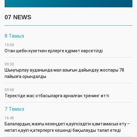
07 NEWS
8 Тамыз
10:00
Отан шебін күзеткен ерлерге құрмет көрсетілді
09:30
​Шыңғырлау ауданында мал азығын дайындау жоспары 78
пайызға орындалды
09:00
​Теректіде жас отбасыларға арналған тренинг өтті
7 Тамыз
16:45
Балалардың жазғы кезеңдегі қауіпсіздігін қамтамасыз ету –
негізгі қауіп-қатерлерге кешенді бақылауды талап етеді