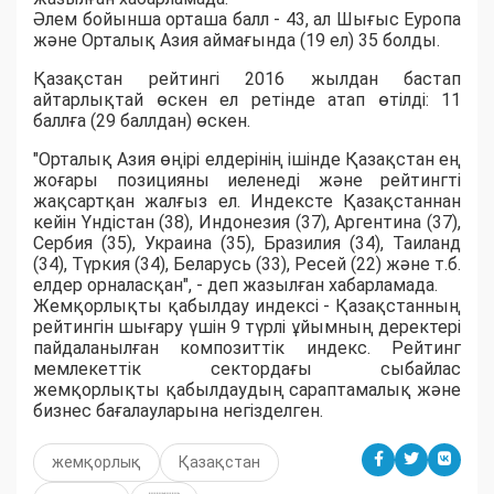
Әлем бойынша орташа балл - 43, ал Шығыс Еуропа
және Орталық Азия аймағында (19 ел) 35 болды.
Қазақстан рейтингі 2016 жылдан бастап
айтарлықтай өскен ел ретінде атап өтілді: 11
баллға (29 баллдан) өскен.
"Орталық Азия өңірі елдерінің ішінде Қазақстан ең
жоғары позицияны иеленеді және рейтингті
жақсартқан жалғыз ел. Индексте Қазақстаннан
кейін Үндістан (38), Индонезия (37), Аргентина (37),
Сербия (35), Украина (35), Бразилия (34), Таиланд
(34), Түркия (34), Беларусь (33), Ресей (22) және т.б.
елдер орналасқан", - деп жазылған хабарламада.
Жемқорлықты қабылдау индексі - Қазақстанның
рейтингін шығару үшін 9 түрлі ұйымның деректері
пайдаланылған композиттік индекс. Рейтинг
мемлекеттік сектордағы сыбайлас
жемқорлықты қабылдаудың сараптамалық және
бизнес бағалауларына негізделген.
жемқорлық
Қазақстан